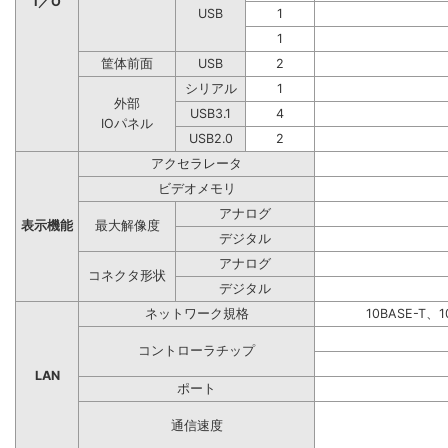
I／O
USB
1
1
筐体前面
USB
2
シリアル
1
外部
USB3.1
4
IOパネル
USB2.0
2
アクセラレータ
ビデオメモリ
アナログ
表示機能
最大解像度
デジタル
アナログ
コネクタ形状
デジタル
ネットワーク規格
10BASE-T、1
コントローラチップ
LAN
ポート
通信速度