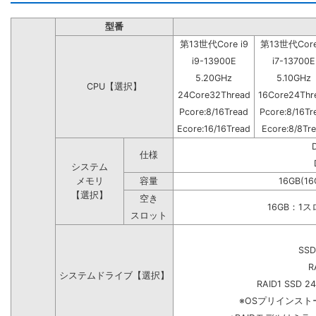
型番
第13世代Core i9
第13世代Core
i9-13900E
i7-13700E
5.20GHz
5.10GHz
CPU【選択】
24Core32Thread
16Core24Thr
Pcore:8/16Tread
Pcore:8/16Tr
Ecore:16/16Tread
Ecore:8/8Tr
仕様
システム
メモリ
容量
16GB(16
【選択】
空き
16GB：1
スロット
SSD
R
システムドライブ【選択】
RAID1 SSD 2
※OSプリインス