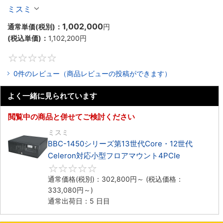
Celeron対応ラックマウント4PCIe
ミスミ
1,002,000
通常単価(税別)：
円
(税込単価)：
1,102,200
円
0
0件のレビュー（商品レビューの投稿ができます）
よく一緒に見られています
閲覧中の商品と併せてご検討ください
ミスミ
BBC-1450シリーズ第13世代Core・12世代
Celeron対応小型フロアマウント4PCIe
0
通常価格(税別)：
302,800
円
～
(税込価格：
333,080
円
～)
通常出荷日：5 日目