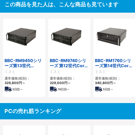
この商品を見た人は、こんな商品も見ています
BBC-RM9450シリ
BBC-RM9740シリ
BBC-RM1760シリ
ーズ第13世代
ーズ 第12世代Core
ーズ第14世代Core
Core・12世代
対応ラックマウント
対応ラックマウント
ミスミ
ミスミ
ミスミ
Celeron対応ラック
FAPC4PCI・3PCIe
3PCIe
通常価格(税別)：
通常価格(税別)：
通常価格(税別)：
マウント4PCIe
326,800
円
～
329,000
円
～
340,800
円
～
5
日目～
19
日目～
5
日目～
PCの売れ筋ランキング