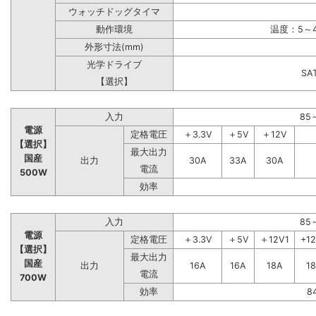
ウォッチドッグタイマ
動作環境
温度：5～4
外形寸法(mm)
光学ドライブ
S
【選択】
入力
85
電源
定格電圧
＋3.3V
＋5V
＋12V
【選択】
最大出力
国産
出力
30A
33A
30A
電流
500W
効率
入力
85
電源
定格電圧
＋3.3V
＋5V
＋12V1
+1
【選択】
最大出力
国産
出力
16A
16A
18A
1
電流
700W
効率
8