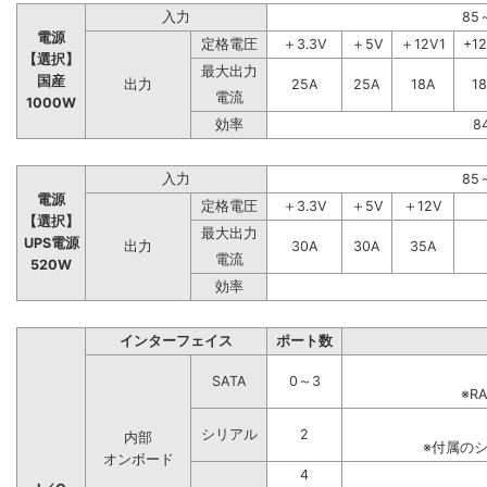
入力
85
電源
定格電圧
＋3.3V
＋5V
＋12V1
+1
【選択】
最大出力
国産
出力
25A
25A
18A
1
電流
1000W
効率
8
入力
85
電源
定格電圧
＋3.3V
＋5V
＋12V
【選択】
最大出力
UPS電源
出力
30A
30A
35A
電流
520W
効率
インターフェイス
ポート数
SATA
0～3
※R
シリアル
2
内部
※付属の
オンボード
4