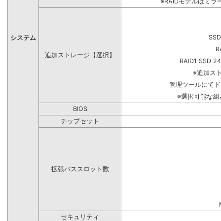
※RAIDモデルはミラ
SSD
システム
R
追加ストレージ【選択】
RAID1 SSD 2
※追加ス
管理ツールにてド
※選択可能な
BIOS
チップセット
拡張バススロット数
セキュリティ