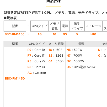
商品仕様
型番選定は7STEPで完了！CPU、メモリ、電源、光学ドライブ、
■規格表
メモリ
光学
−
型番
CPUタイプ
電源
ストレージ
容量
ドライブ
ス
-
BBC-RM1450
A3
16
N5
D
H10
型番
CPUタイプ
メモリ容量
電源
光
R9
：Core i9
16
：16GB
N5
：500W
D
：マ
R7
：Core i7
32
：32GB
N7
：700W
0
：な
R5
：Core i5
64
：64GB
NK
：1000W
R3
：Core i3
U5
：UPS電源 520W
AC
：Celeron
BBC-RM1450