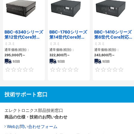
BBC-6340シリーズ
BBC-1760シリーズ
BBC-1410シリーズ
第12世代Core対応
第14世代Core対応
第6世代 Core対応フ
小型フロアマウント
小型フロアマウント
ロアマウントFAPC
ミスミ
ミスミ
ミスミ
PC2PCI/2PCIe
3PCIe
3PCI・3PCIe
通常価格(税別)：
通常価格(税別)：
通常価格(税別)：
295,000
円
～
322,800
円
～
243,600
円
～
5日目
5日目
5日目
0
0
技術サポート窓口
エレクトロニクス部品技術窓口
商品の仕様・技術のお問い合わせ
Webお問い合わせフォーム