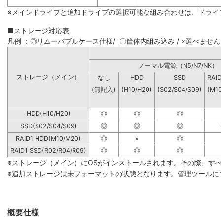
※メインドライブと追加ドライブの選択可能な組み合わせは、ドライ
■ストレージ対応表
凡例 ：◎リムーバブルケース仕様/ 〇筐体内組み込み / ×選べません
ノーマル電源（N5/N7
ストレージ（メイン）
なし
HDD
SSD
RAI
(無記入)
(H10/H20)
(S02/S04/S09)
(M1
HDD(H10/H20)
◎
◎
◎
SSD(S02/S04/S09)
◎
◎
◎
RAID1 HDD(M10/M20)
◎
×
◎
RAID1 SSD(R02/R04/R09)
◎
◎
◎
※ストレージ（メイン）にOSがインストールされます。その際、す
※追加ストレージは未フォーマットの状態となります。管理ツールに
概要仕様