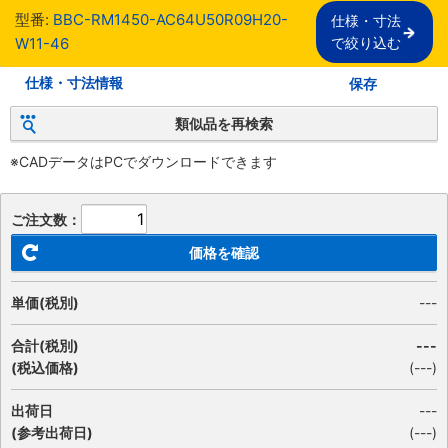
型番:
BBC-RM1450-AC64U50R09H20-
仕様・寸法

W11-46
で絞り込む
仕様・寸法情報
保存
類似品を再検索
※CADデータはPCでダウンロードできます
ご注文数：
価格を確認
単価(税別)
---
合計(税別)
---
(税込価格)
(
---
)
出荷日
---
(参考出荷日)
(---)