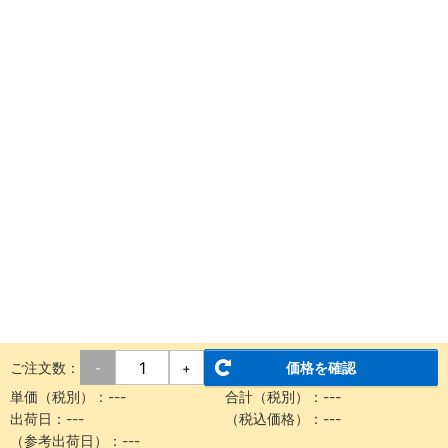
ご注文数：
価格を確認
-
+
単価（税別）：
---
合計（税別）：
---
出荷日：
---
（税込価格）：
---
（参考出荷日）：
---