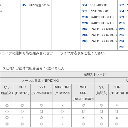
3
U5
：UPS電源 520W
S04
：SSD 480GB
S02
：S
on
S09
：SSD 960GB
S04
：S
M10
：RAID1 HDD1TB
S09
：
M20
：RAID1 HDD2TB
M10
：
R02
：RAID1 SSD240GB
M20
：
R04
：RAID1 SSD480GB
R02
：
R09
：RAID1 SSD960GB
R04
：
R09
：
ドライブの選択可能な組み合わせは、ドライブ対応表をご覧ください
ス仕様/ 〇筐体内組み込み / ×選べません
追加ストレージ
ノーマル電源（N5/N7/NK）
なし
HDD
SSD
RAID1 HDD
RAID1
なし
HDD
(無記入)
(H10/H20)
(S02/S04/S09)
(M10/M20)
SSD
(無記入)
(H10/H20)
(
(R02/R04/R09)
◎
◎
◎
×
◎
◎
×
◎
◎
◎
◎
◎
◎
◎
◎
×
◎
×
×
×
×
◎
◎
◎
×
◎
◎
◎