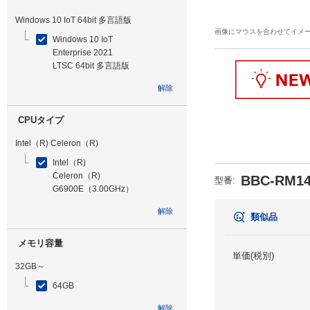
Windows 10 IoT 64bit 多言語版
画像にマウスを合わせてイメ
Windows 10 IoT
Enterprise 2021
LTSC 64bit 多言語版
解除
CPUタイプ
Intel（R) Celeron（R)
Intel（R)
Celeron（R)
BBC-RM14
型番
:
G6900E（3.00GHz）
解除
類似品
メモリ容量
単価(税別)
32GB～
64GB
解除