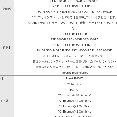
SSD 240GB SSD 480GB SSD 960GB
RAID1 HDD 1TB/RAID1 HDD 2TB
ブ【選択】
RAID1 SSD 240GB RAID1 SSD 480GB RAID1 SSD 960GB
※OSプリインストールモデルでは全領域がCドライブとなります
※RAIDモデルはミラーリング（RAID1）仕様、ハードウェアRAIDで
なし
HDD 1TB/HDD 2TB
SSD 240GB SSD 480GB SSD 960GB
RAID1 HDD 1TB/RAID1 HDD 2TB
【選択】
RAID1 SSD 240GB RAID1 SSD 480GB RAID1 SSD 960GB
※追加ストレージは未フォーマットの状態です。
管理ツールにてドライブレターと容量の割り当てをしてください
※選択可能な組み合わせはストレージ対応表をご覧ください
Phoenix Technologies
ット
Intel® R680E
フルハイト
PCI ×3
PCI Express(x16 Gen4) x1
ット数
PCI Express(x4 Gen4) x1
PCI Express(x4 Gen3) x1
PCI Express(x1 Gen3) x1