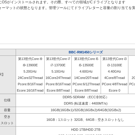
にOSがインストールされます。その際、すべての領域がCドライブとなります
ォーマットの状態となります。管理ツールにてドライブレターと容量の割り当てを
BBC-RM1450シリーズ
第13世代Core i9
第13世代Core i7
第13世代Core i5
第13世代Core i3
i9-13900E
i7-13700E
i5-13500E
i3-13100E
5.20GHz
5.10GHz
4.60GHz
4.40GHz
択】
24Core32Thread
16Core24Thread
14Core/20Tread
4Core/8Tread
2
Pcore:8/16Tread
Pcore:8/16Tread
PCore:6/12Thread
PCore:4/8Thread
PCo
Ecore:16/16Tread
Ecore:8/8Tread
Ecore:8/8Tread
Ecore 0
DDR5-SDRAM （ECC非対応）
仕様
DDR5 (転送速度：4400MT/s)
容量
16GB(16GBx1)/32GB(16GBx2)/64GB(32GBx2)
空き
16GB：1スロット 32GB、64GB：空きスロットなし
スロット
HDD 1TB/HDD 2TB