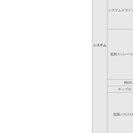
システムドライ
システム
追加ストレージ
BIOS
チップセ
拡張バススロ