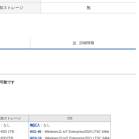
加ストレージ
無
詳細情報
択可能です
追加ストレージ
OS
：なし
無記入
：なし
HDD 1TB
W11-46
：Windows11 IoT Enterprise2024 LTSC 64bit
HDD2TB
W10-16
：Windows10 IoT Enterprise2021 LTSC 64bit