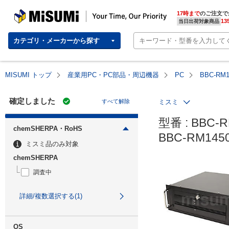
MISUMI | Your Time, Our Priority
17時まで
のご注文で
13
当日出荷対象商品
カテゴリ・メーカーから探す
MISUMI トップ
産業用PC・PC部品・周辺機器
PC
BBC-RM
確定しました
すべて解除
ミスミ
型番 : BBC-R
chemSHERPA・RoHS
BBC-RM14
ミスミ品のみ対象
chemSHERPA
調査中
詳細/複数選択する(1)
OS