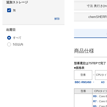
追加ストレージ
寸法 奥行き(m
無
chemSHERP
解除
出荷日
すべて
5日以内
商品仕様
型番選定は7STEPで完
■規格表
型番
−
CPUタ
-
BBC-RM1450
A3
型番
CPUタイ
R9
：Core i
R7
：Core i
R5
：Core i