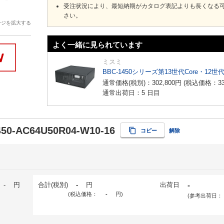
受注状況により、最短納期がカタログ表記よりも長くなる
さい。
ージを拡大する
よく一緒に見られています
ミスミ
BBC-1450シリーズ第13世代Core・12世
通常価格(税別)：
302,800
円
(税込価格：
3
通常出荷日：5 日目
50-AC64U50R04-W10-16
コピー
解除
-
円
合計(税別)
-
円
出荷日
-
(税込価格：
-
円
)
(参考出荷日：