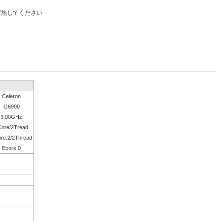
実施してください
Celeron
G6900
3.00GHz
Core/2Tread
re:2/2Thread
Ecore 0