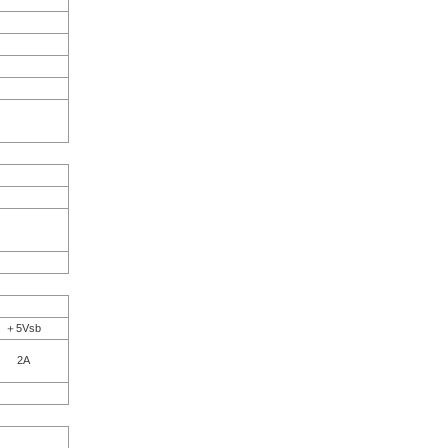
＋5Vsb
2A