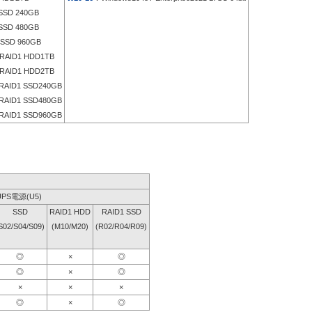
SD 240GB
SD 480GB
SSD 960GB
RAID1 HDD1TB
RAID1 HDD2TB
RAID1 SSD240GB
RAID1 SSD480GB
RAID1 SSD960GB
UPS電源(U5)
SSD
RAID1 HDD
RAID1 SSD
S02/S04/S09)
(M10/M20)
(R02/R04/R09)
◎
×
◎
◎
×
◎
×
×
×
◎
×
◎