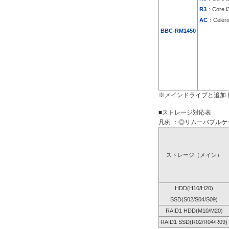
R3
：Core i
AC
：Celer
BBC-RM1450
※メインドライブと追加
■ストレージ対応表
凡例 ：◎リムーバブルケー
ストレージ（メイン）
HDD(H10/H20)
SSD(S02/S04/S09)
RAID1 HDD(M10/M20)
RAID1 SSD(R02/R04/R09)