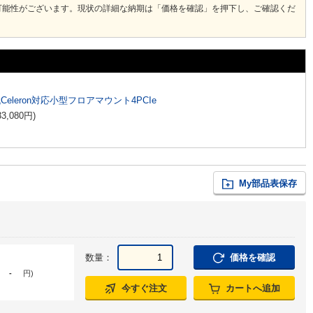
可能性がございます。現状の詳細な納期は「価格を確認」を押下し、ご確認くだ
代Celeron対応小型フロアマウント4PCIe
33,080
円
)
My部品表保存
数量：
価格を確認
-
円
)
今すぐ注文
カートへ追加