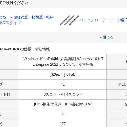
てご検討ください
ばね －極軽荷重・軽荷重・軽中
コロコンローラ ローラ幅1
中荷重タイプ－
－閉じる
U50R04-W10-16の仕様・寸法情報
[Windows 10 IoT 64bit 多言語版] Windows 10 IoT
Enterprise 2021 LTSC 64bit 多言語版
[32GB～] 64GB
プ
4U
PC
スロット数
[3スロット～] 4スロット
[UPS機能付電源] UPS機能付520W
数
2
)
177