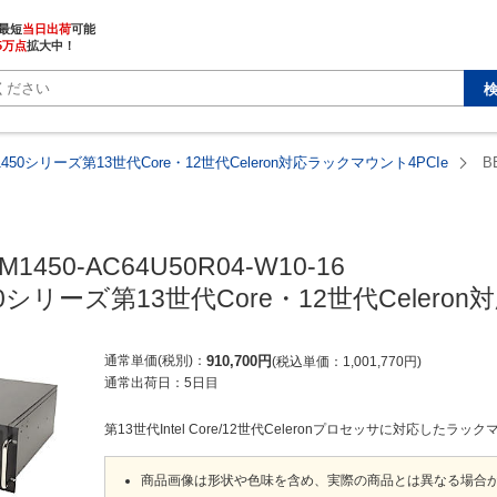
最短
当日出荷
5万点
拡大中！
1450シリーズ第13世代Core・12世代Celeron対応ラックマウント4PCIe
B
M1450-AC64U50R04-W10-16

50シリーズ第13世代Core・12世代Celero
通常単価(税別)
910,700
円
税込単価
1,001,770
円
通常出荷日：
5日目
第13世代Intel Core/12世代Celeronプロセッサに対応したラ
商品画像は形状や色味を含め、実際の商品とは異なる場合