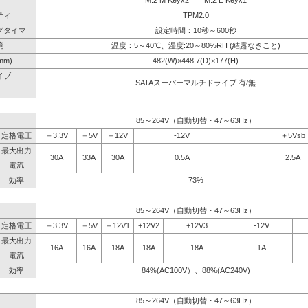
M.2 M Keyx2 M.2 E Keyx1
ティ
TPM2.0
グタイマ
設定時間：10秒～600秒
境
温度：5～40℃、湿度:20～80%RH (結露なきこと)
mm)
482(W)×448.7(D)×177(H)
イブ
SATAスーパーマルチドライブ 有/無
】
85～264V（自動切替・47～63Hz）
定格電圧
＋3.3V
＋5V
＋12V
-12V
＋5Vsb
最大出力
30A
33A
30A
0.5A
2.5A
電流
効率
73%
85～264V（自動切替・47～63Hz）
定格電圧
＋3.3V
＋5V
＋12V1
+12V2
+12V3
-12V
最大出力
16A
16A
18A
18A
18A
1A
電流
効率
84%(AC100V）、88%(AC240V)
85～264V（自動切替・47～63Hz）