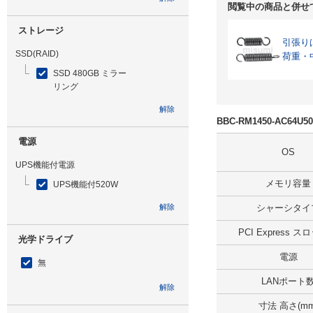
閲覧中の商品と併せ
ストレージ
引張り
SSD(RAID)
荷重・
SSD 480GB ミラー
リング
解除
BBC-RM1450-AC64
電源
OS
UPS機能付電源
メモリ容量
UPS機能付520W
解除
シャーシタイ
PCI Express 
光学ドライブ
電源
無
LANポート
解除
寸法 高さ(mm