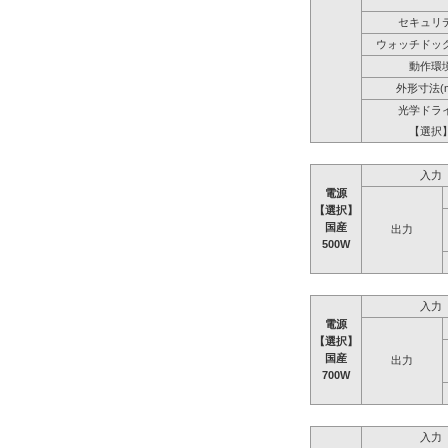
セキュリ
ウォッチドッ
動作環
外形寸法(
光学ドラ
【選択
入力
電源
【選択】
国産
出力
500W
入力
電源
【選択】
国産
出力
700W
入力