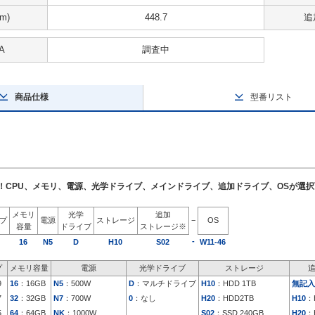
m)
448.7
追
A
調査中
商品仕様
型番リスト
了！CPU、メモリ、電源、光学ドライブ、メインドライブ、追加ドライブ、OSが選
メモリ
光学
追加
イプ
電源
ストレージ
−
OS
容量
ドライブ
ストレージ※
-
16
N5
D
H10
S02
W11-46
プ
メモリ容量
電源
光学ドライブ
ストレージ
9
16
：16GB
N5
：500W
D
：マルチドライブ
H10
：HDD 1TB
無記入
7
32
：32GB
N7
：700W
0
：なし
H20
：HDD2TB
H10
：
5
64
：64GB
NK
：1000W
S02
：SSD 240GB
H20
：