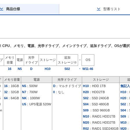
商品仕様
型番リスト
了！CPU、メモリ、電源、光学ドライブ、メインドライブ、追加ドライブ、OSが選
メモリ
光学
追加
イプ
電源
ストレージ
−
OS
容量
ドライブ
ストレージ※
-
16
N5
D
H10
S02
W11-46
プ
メモリ容量
電源
光学ドライブ
ストレージ
9
16
：16GB
N5
：500W
D
：マルチドライブ
H10
：HDD 1TB
無記入
7
32
：32GB
N7
：700W
0
：なし
H20
：HDD2TB
H10
：
5
64
：64GB
NK
：1000W
S02
：SSD 240GB
H20
：
3
U5
：UPS電源 520W
S04
：SSD 480GB
S02
：S
on
S09
：SSD 960GB
S04
：S
M10
：RAID1 HDD1TB
S09
：
M20
：RAID1 HDD2TB
M10
：
R02
：RAID1 SSD240GB
M20
：