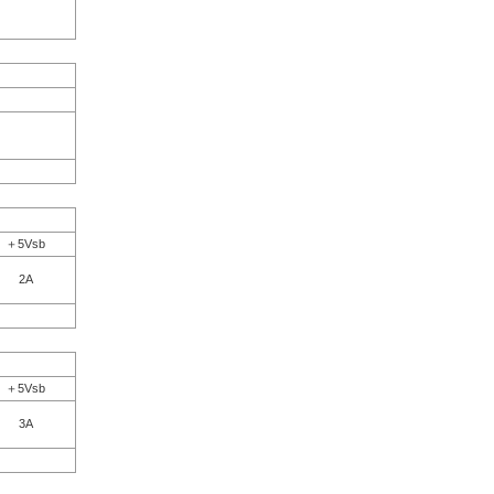
＋5Vsb
2A
＋5Vsb
3A