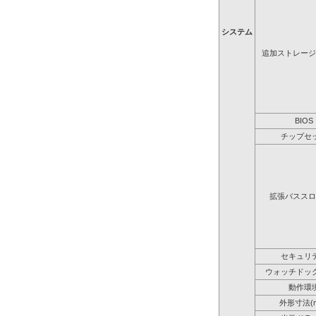
システム
追加ストレージ
BIOS
チップセ
拡張バススロ
セキュリ
ウォッチドッ
動作環
外形寸法(