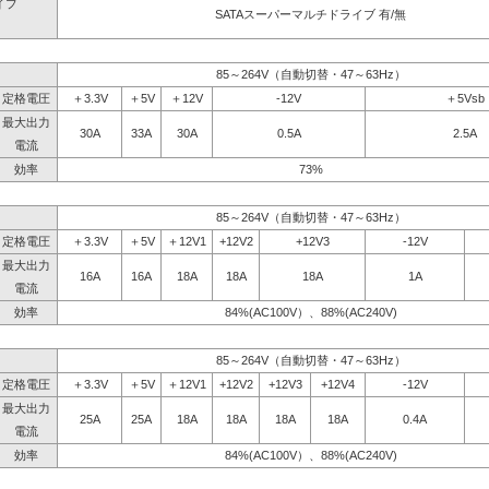
イブ
SATAスーパーマルチドライブ 有/無
】
85～264V（自動切替・47～63Hz）
定格電圧
＋3.3V
＋5V
＋12V
-12V
＋5Vsb
最大出力
30A
33A
30A
0.5A
2.5A
電流
効率
73%
85～264V（自動切替・47～63Hz）
定格電圧
＋3.3V
＋5V
＋12V1
+12V2
+12V3
-12V
最大出力
16A
16A
18A
18A
18A
1A
電流
効率
84%(AC100V）、88%(AC240V)
85～264V（自動切替・47～63Hz）
定格電圧
＋3.3V
＋5V
＋12V1
+12V2
+12V3
+12V4
-12V
最大出力
25A
25A
18A
18A
18A
18A
0.4A
電流
効率
84%(AC100V）、88%(AC240V)