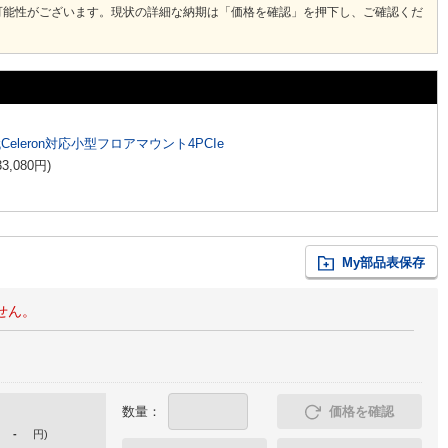
可能性がございます。現状の詳細な納期は「価格を確認」を押下し、ご確認くだ
代Celeron対応小型フロアマウント4PCIe
33,080
円
)
My部品表保存
せん。
数量：
価格を確認
-
円
)