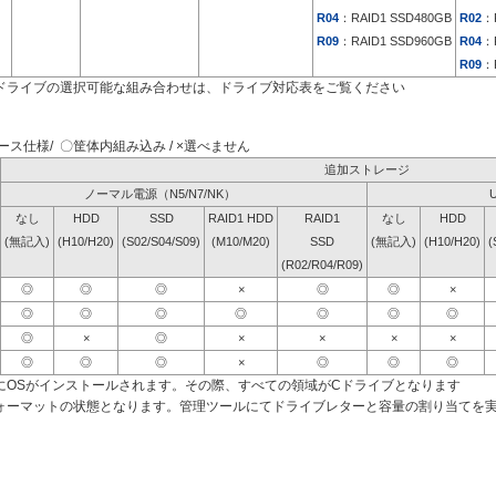
R04
：RAID1 SSD480GB
R02
：
R09
：RAID1 SSD960GB
R04
：
R09
：
ドライブの選択可能な組み合わせは、ドライブ対応表をご覧ください
ス仕様/ 〇筐体内組み込み / ×選べません
追加ストレージ
ノーマル電源（N5/N7/NK）
なし
HDD
SSD
RAID1 HDD
RAID1
なし
HDD
(無記入)
(H10/H20)
(S02/S04/S09)
(M10/M20)
SSD
(無記入)
(H10/H20)
(
(R02/R04/R09)
◎
◎
◎
×
◎
◎
×
◎
◎
◎
◎
◎
◎
◎
◎
×
◎
×
×
×
×
◎
◎
◎
×
◎
◎
◎
にOSがインストールされます。その際、すべての領域がCドライブとなります
ォーマットの状態となります。管理ツールにてドライブレターと容量の割り当てを