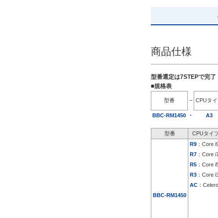
SSD 960GB ミラーリング
解除
商品仕様
出荷日
すべて
型番選定は7STEPで完
5日以内
■規格表
型番
−
CPUタ
-
BBC-RM1450
A3
型番
CPUタイ
R9
：Core i
R7
：Core i
R5
：Core i
R3
：Core i
AC
：Celer
BBC-RM1450