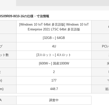
NKDS09R09-W10-16の仕様・寸法情報
[Windows 10 IoT 64bit 多言語版] Windows 10 IoT
Enterprise 2021 LTSC 64bit 多言語版
[32GB～] 64GB
プ
4U
PC
スロット数
[3スロット～] 4スロット
[600W～] 国産1000W
数
2
)
177
m)
448.7
追
A
調査中