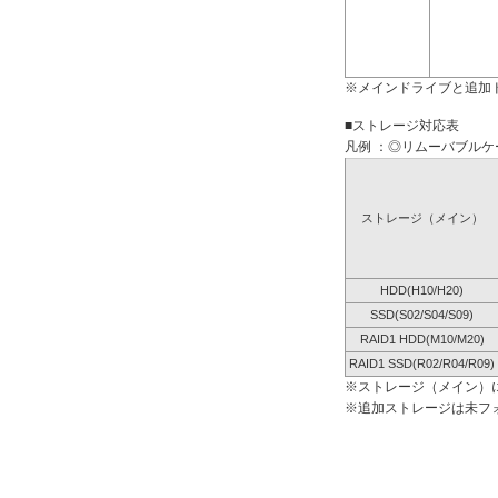
※メインドライブと追加
■ストレージ対応表
凡例 ：◎リムーバブルケー
ストレージ（メイン）
HDD(H10/H20)
SSD(S02/S04/S09)
RAID1 HDD(M10/M20)
RAID1 SSD(R02/R04/R09)
※ストレージ（メイン）
※追加ストレージは未フ