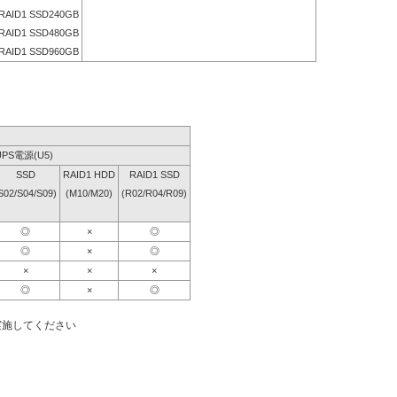
RAID1 SSD240GB
RAID1 SSD480GB
RAID1 SSD960GB
UPS電源(U5)
SSD
RAID1 HDD
RAID1 SSD
S02/S04/S09)
(M10/M20)
(R02/R04/R09)
◎
×
◎
◎
×
◎
×
×
×
◎
×
◎
実施してください