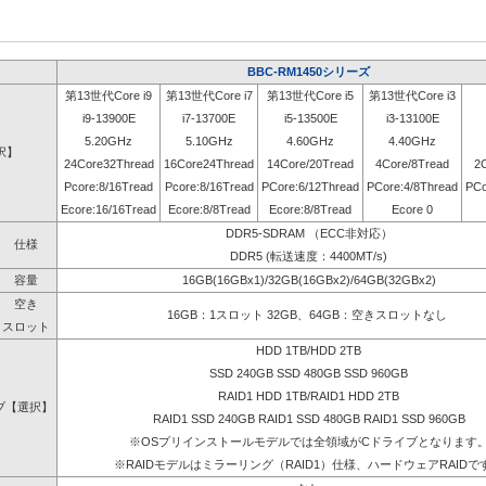
BBC-RM1450シリーズ
第13世代Core i9
第13世代Core i7
第13世代Core i5
第13世代Core i3
i9-13900E
i7-13700E
i5-13500E
i3-13100E
5.20GHz
5.10GHz
4.60GHz
4.40GHz
択】
24Core32Thread
16Core24Thread
14Core/20Tread
4Core/8Tread
2
Pcore:8/16Tread
Pcore:8/16Tread
PCore:6/12Thread
PCore:4/8Thread
PCo
Ecore:16/16Tread
Ecore:8/8Tread
Ecore:8/8Tread
Ecore 0
DDR5-SDRAM （ECC非対応）
仕様
DDR5 (転送速度：4400MT/s)
容量
16GB(16GBx1)/32GB(16GBx2)/64GB(32GBx2)
空き
16GB：1スロット 32GB、64GB：空きスロットなし
スロット
HDD 1TB/HDD 2TB
SSD 240GB SSD 480GB SSD 960GB
RAID1 HDD 1TB/RAID1 HDD 2TB
ブ【選択】
RAID1 SSD 240GB RAID1 SSD 480GB RAID1 SSD 960GB
※OSプリインストールモデルでは全領域がCドライブとなります
※RAIDモデルはミラーリング（RAID1）仕様、ハードウェアRAIDで