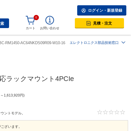
ログイン・新規登録
0
見積・注文
検索
カート
お問い合わせ
BC-RM1450-AC64NKDS09R09-W10-16
エレクトロニクス部品技術窓口
n対応ラックマウント4PCIe
円
～
1,613,920
円
ックマウントモデル。
がございます。