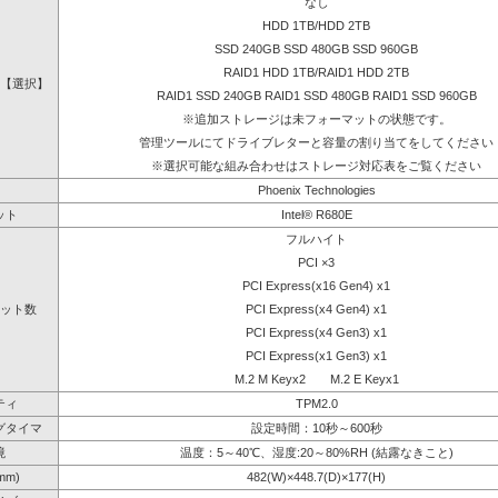
なし
HDD 1TB/HDD 2TB
SSD 240GB SSD 480GB SSD 960GB
RAID1 HDD 1TB/RAID1 HDD 2TB
【選択】
RAID1 SSD 240GB RAID1 SSD 480GB RAID1 SSD 960GB
※追加ストレージは未フォーマットの状態です。
管理ツールにてドライブレターと容量の割り当てをしてください
※選択可能な組み合わせはストレージ対応表をご覧ください
Phoenix Technologies
ット
Intel® R680E
フルハイト
PCI ×3
PCI Express(x16 Gen4) x1
ット数
PCI Express(x4 Gen4) x1
PCI Express(x4 Gen3) x1
PCI Express(x1 Gen3) x1
M.2 M Keyx2 M.2 E Keyx1
ティ
TPM2.0
グタイマ
設定時間：10秒～600秒
境
温度：5～40℃、湿度:20～80%RH (結露なきこと)
mm)
482(W)×448.7(D)×177(H)