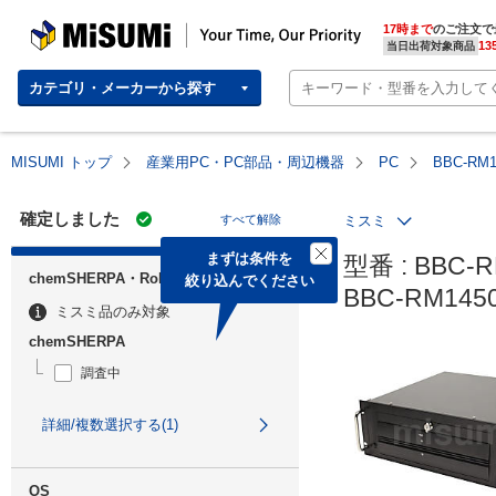
MISUMI | Your Time, Our Priority
17時まで
のご注文で
13
当日出荷対象商品
カテゴリ・メーカーから探す
MISUMI トップ
産業用PC・PC部品・周辺機器
PC
BBC-RM
確定しました
すべて解除
ミスミ
まずは条件を

型番 : BBC-R
chemSHERPA・RoHS
絞り込んでください
BBC-RM14
ミスミ品のみ対象
chemSHERPA
調査中
詳細/複数選択する(1)
OS