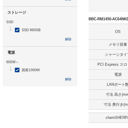
ストレージ
BBC-RM1450-AC64
SSD
SSD 960GB
OS
解除
メモリ容量
電源
シャーシタイ
600W～
PCI Express 
国産1000W
電源
解除
LANポート
光学ドライブ
寸法 高さ(mm
DVDマルチ
寸法 奥行き(m
解除
chemSHERP
追加ストレージ