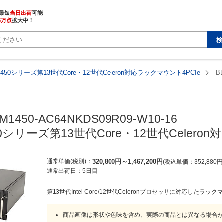
最短
当日出荷
5万点
拡大中！
1450シリーズ第13世代Core・12世代Celeron対応ラックマウント4PCIe
B
M1450-AC64NKDS09R09-W10-16

50シリーズ第13世代Core・12世代Celero
通常単価(税別)
320,800
円
～
1,467,200
円
税込単価
352,880
通常出荷日：
5日目
第13世代Intel Core/12世代Celeronプロセッサに対応したラ
商品画像は形状や色味を含め、実際の商品とは異なる場合