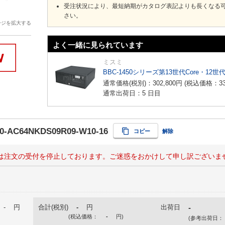
受注状況により、最短納期がカタログ表記よりも長くなる
さい。
ージを拡大する
よく一緒に見られています
ミスミ
BBC-1450シリーズ第13世代Core・12世
通常価格(税別)：
302,800
円
(税込価格：
3
通常出荷日：5 日目
0-AC64NKDS09R09-W10-16
コピー
解除
は注文の受付を停止しております。ご迷惑をおかけして申し訳ございま
-
円
合計(税別)
-
円
出荷日
-
(税込価格：
-
円
)
(参考出荷日：