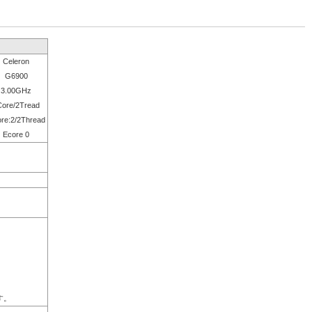
Celeron
G6900
3.00GHz
Core/2Tread
re:2/2Thread
Ecore 0
。
す。