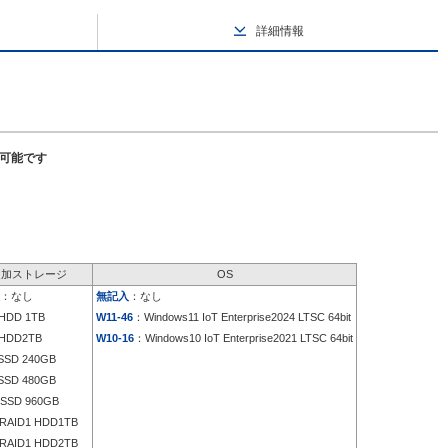
詳細情報
択可能です
追加ストレージ
OS
：なし
無記入
：なし
HDD 1TB
W11-46
：Windows11 IoT Enterprise2024 LTSC 64bit
HDD2TB
W10-16
：Windows10 IoT Enterprise2021 LTSC 64bit
SD 240GB
SD 480GB
SSD 960GB
RAID1 HDD1TB
RAID1 HDD2TB