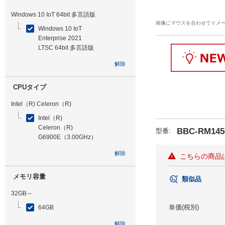
Windows 10 IoT 64bit 多言語版
画像にマウスを合わせてイメ
Windows 10 IoT
Enterprise 2021
LTSC 64bit 多言語版
解除
CPUタイプ
Intel（R) Celeron（R)
Intel（R)
Celeron（R)
BBC-RM145
型番
:
G6900E（3.00GHz）
解除
こちらの商品
メモリ容量
類似品
32GB～
単価(税別)
64GB
解除