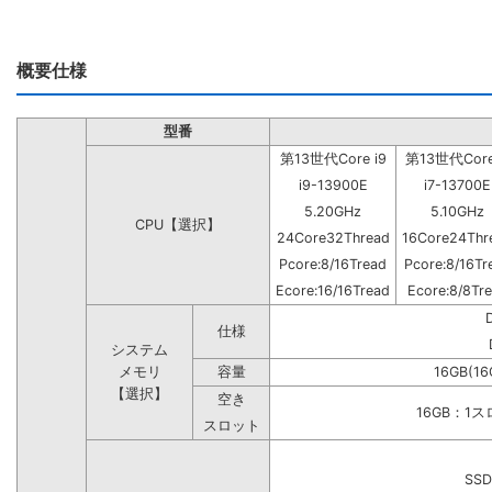
概要仕様
型番
第13世代Core i9
第13世代Core
i9-13900E
i7-13700E
5.20GHz
5.10GHz
CPU【選択】
24Core32Thread
16Core24Thr
Pcore:8/16Tread
Pcore:8/16Tr
Ecore:16/16Tread
Ecore:8/8Tr
仕様
システム
メモリ
容量
16GB(16
【選択】
空き
16GB：1
スロット
SSD