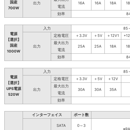
国産
出力
16A
16A
18A
1
電流
700W
効率
8
入力
85
電源
定格電圧
＋3.3V
＋5V
＋12V1
+1
【選択】
最大出力
国産
出力
25A
25A
18A
1
電流
1000W
効率
8
入力
85
電源
定格電圧
＋3.3V
＋5V
＋12V
【選択】
最大出力
UPS電源
出力
30A
30A
35A
電流
520W
効率
インターフェイス
ポート数
SATA
0～3
※R