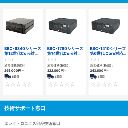
BBC-6340シリーズ
BBC-1760シリーズ
BBC-1410シリーズ
第12世代Core対応
第14世代Core対応
第6世代 Core対応フ
小型フロアマウント
小型フロアマウント
ロアマウントFAPC
ミスミ
ミスミ
ミスミ
PC2PCI/2PCIe
3PCIe
3PCI・3PCIe
通常価格(税別)：
通常価格(税別)：
通常価格(税別)：
295,000
円
～
322,800
円
～
243,600
円
～
5日目
5日目
5日目
0
0
技術サポート窓口
エレクトロニクス部品技術窓口