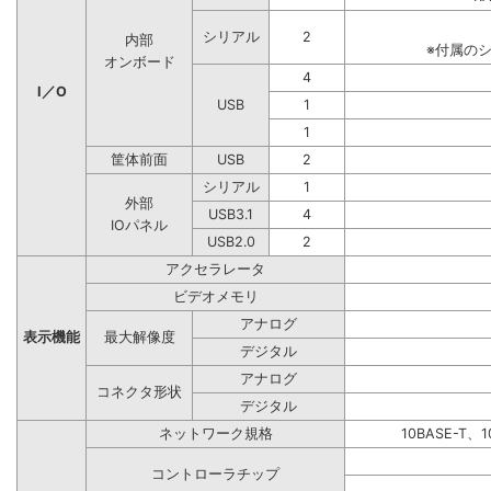
シリアル
2
内部
※付属の
オンボード
4
I／O
USB
1
1
筐体前面
USB
2
シリアル
1
外部
USB3.1
4
IOパネル
USB2.0
2
アクセラレータ
ビデオメモリ
アナログ
表示機能
最大解像度
デジタル
アナログ
コネクタ形状
デジタル
ネットワーク規格
10BASE-T、1
コントローラチップ