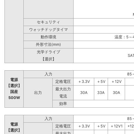
セキュリティ
ウォッチドッグタイマ
動作環境
温度：5～4
外形寸法(mm)
光学ドライブ
S
【選択】
入力
85
電源
定格電圧
＋3.3V
＋5V
＋12V
【選択】
最大出力
国産
出力
30A
33A
30A
電流
500W
効率
入力
85
電源
定格電圧
＋3.3V
＋5V
＋12V1
+1
【選択】
最大出力