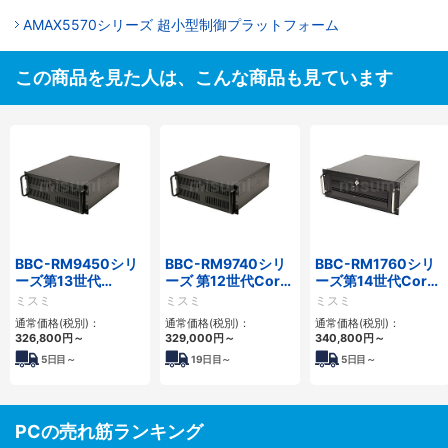
AMAX5570シリーズ 超小型制御プラットフォーム
この商品を見た人は、こんな商品も見ています
BBC-RM9450シリ
BBC-RM9740シリ
BBC-RM1760シリ
ーズ第13世代
ーズ 第12世代Core
ーズ第14世代Core
Core・12世代
対応ラックマウント
対応ラックマウント
ミスミ
ミスミ
ミスミ
Celeron対応ラック
FAPC4PCI・3PCIe
3PCIe
通常価格(税別)：
通常価格(税別)：
通常価格(税別)：
マウント4PCIe
326,800
円
～
329,000
円
～
340,800
円
～
5
日目～
19
日目～
5
日目～
PCの売れ筋ランキング