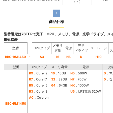
(
-
)
1
商品仕様
型番選定は7STEPで完了！CPU、メモリ、電源、光学ドライブ、
■規格表
メモリ
光学
−
型番
CPUタイプ
電源
ストレージ
容量
ドライブ
ス
-
BBC-RM1450
A3
16
N5
D
H10
型番
CPUタイプ
メモリ容量
電源
光
R9
：Core i9
16
：16GB
N5
：500W
D
：マ
R7
：Core i7
32
：32GB
N7
：700W
0
：な
R5
：Core i5
64
：64GB
NK
：1000W
R3
：Core i3
U5
：UPS電源 520W
AC
：Celeron
BBC-RM1450