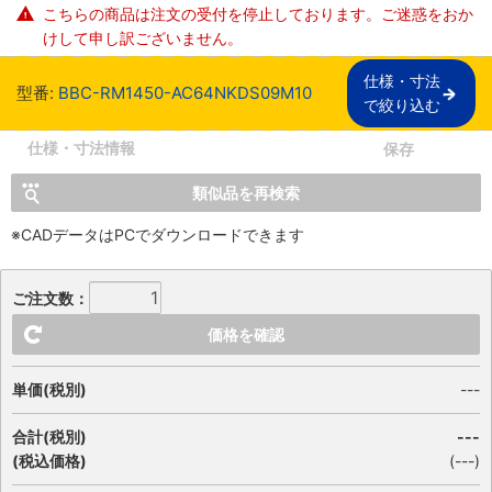
こちらの商品は注文の受付を停止しております。ご迷惑をおか
けして申し訳ございません。
仕様・寸法

型番:
BBC-RM1450-AC64NKDS09M10
で絞り込む
仕様・寸法情報
保存
類似品を再検索
※CADデータはPCでダウンロードできます
ご注文数：
価格を確認
単価(税別)
---
合計(税別)
---
(税込価格)
(
---
)