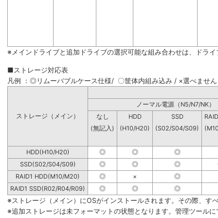
※メインドライブと追加ドライブの選択可能な組み合わせは、ドライ
■ストレージ対応表
凡例 ：◎リムーバブルケース仕様/ 〇筐体内組み込み / ×選べません
ノーマル電源（N5/N7
ストレージ（メイン）
なし
HDD
SSD
RAI
(無記入)
(H10/H20)
(S02/S04/S09)
(M1
HDD(H10/H20)
◎
◎
◎
SSD(S02/S04/S09)
◎
◎
◎
RAID1 HDD(M10/M20)
◎
×
◎
RAID1 SSD(R02/R04/R09)
◎
◎
◎
※ストレージ（メイン）にOSがインストールされます。その際、す
※追加ストレージは未フォーマットの状態となります。管理ツールに