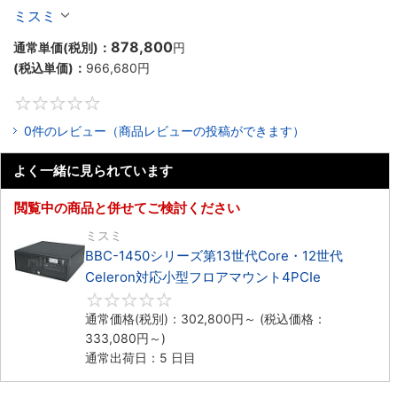
Celeron対応ラックマウント4PCIe
ミスミ
878,800
通常単価(税別)：
円
(税込単価)：
966,680
円
0
0件のレビュー（商品レビューの投稿ができます）
よく一緒に見られています
閲覧中の商品と併せてご検討ください
ミスミ
BBC-1450シリーズ第13世代Core・12世代
Celeron対応小型フロアマウント4PCIe
0
通常価格(税別)：
302,800
円
～
(税込価格：
333,080
円
～)
通常出荷日：5 日目