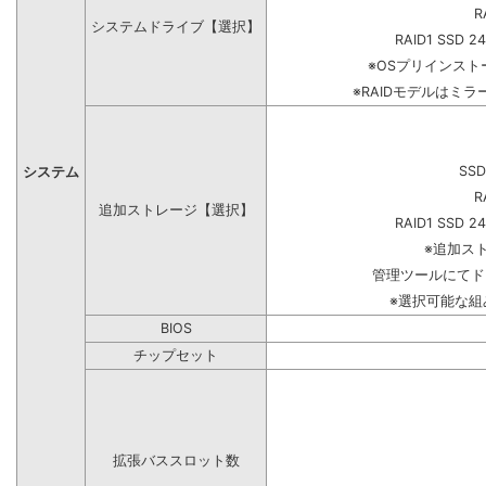
R
システムドライブ【選択】
RAID1 SSD 2
※OSプリインス
※RAIDモデルはミラ
SSD
システム
R
追加ストレージ【選択】
RAID1 SSD 2
※追加ス
管理ツールにてド
※選択可能な
BIOS
チップセット
拡張バススロット数