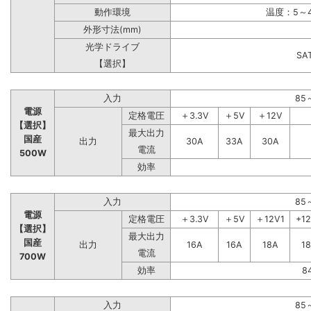
動作環境
温度：5～4
外形寸法(mm)
光学ドライブ
S
【選択】
入力
85
電源
定格電圧
＋3.3V
＋5V
＋12V
【選択】
最大出力
国産
出力
30A
33A
30A
電流
500W
効率
入力
85
電源
定格電圧
＋3.3V
＋5V
＋12V1
+1
【選択】
最大出力
国産
出力
16A
16A
18A
1
電流
700W
効率
8
入力
85