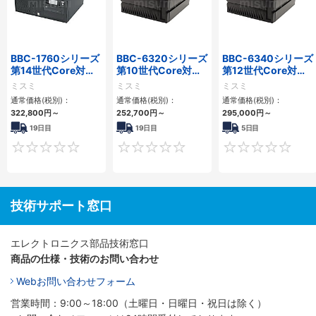
BBC-1760シリーズ
BBC-6320シリーズ
BBC-6340シリーズ
第14世代Core対応
第10世代Core対応
第12世代Core対応
小型フロアマウント
小型フロアマウント
小型フロアマウント
ミスミ
ミスミ
ミスミ
3PCIe
FAPC 2PCI・2PCIe
PC2PCI/2PCIe
通常価格(税別)：
通常価格(税別)：
通常価格(税別)：
322,800
円
～
252,700
円
～
295,000
円
～
19日目
19日目
5日目
0
0
技術サポート窓口
エレクトロニクス部品技術窓口
商品の仕様・技術のお問い合わせ
Webお問い合わせフォーム
営業時間：9:00～18:00（土曜日・日曜日・祝日は除く）