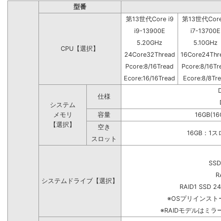
型番
第13世代Core i9
第13世代Core
i9-13900E
i7-13700E
5.20GHz
5.10GHz
CPU【選択】
24Core32Thread
16Core24Thr
Pcore:8/16Tread
Pcore:8/16Tr
Ecore:16/16Tread
Ecore:8/8Tr
仕様
システム
メモリ
容量
16GB(16
【選択】
空き
16GB：1
スロット
SSD
R
システムドライブ【選択】
RAID1 SSD 2
※OSプリインス
※RAIDモデルはミラ