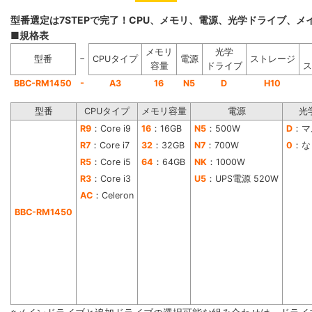
型番選定は7STEPで完了！CPU、メモリ、電源、光学ドライブ、
■規格表
メモリ
光学
−
型番
CPUタイプ
電源
ストレージ
容量
ドライブ
ス
-
BBC-RM1450
A3
16
N5
D
H10
型番
CPUタイプ
メモリ容量
電源
光
R9
：Core i9
16
：16GB
N5
：500W
D
：マ
R7
：Core i7
32
：32GB
N7
：700W
0
：な
R5
：Core i5
64
：64GB
NK
：1000W
R3
：Core i3
U5
：UPS電源 520W
AC
：Celeron
BBC-RM1450