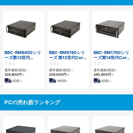
BBC-RM9450シリ
BBC-RM9740シリ
BBC-RM1760シリ
ーズ第13世代
ーズ 第12世代Core
ーズ第14世代Core
Core・12世代
対応ラックマウント
対応ラックマウント
ミスミ
ミスミ
ミスミ
Celeron対応ラック
FAPC4PCI・3PCIe
3PCIe
通常価格(税別)：
通常価格(税別)：
通常価格(税別)：
マウント4PCIe
326,800
円
～
329,000
円
～
340,800
円
～
5
日目～
19
日目～
5
日目～
PCの売れ筋ランキング