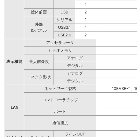
1
筐体前面
USB
2
シリアル
1
外部
USB3.1
4
IOパネル
USB2.0
2
アクセラレータ
ビデオメモリ
アナログ
表示機能
最大解像度
デジタル
アナログ
コネクタ形状
デジタル
ネットワーク規格
10BASE-T、1
コントローラチップ
LAN
ポート
通信速度
ラインOUT