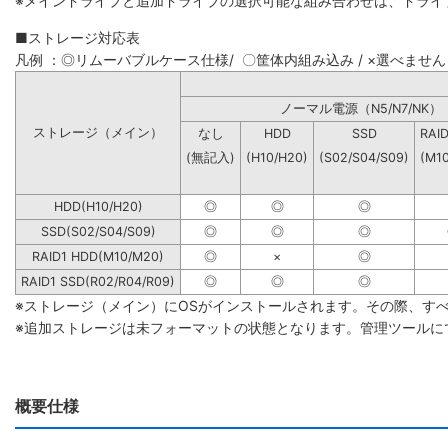
※メインドライブと追加ドライブの選択可能な組み合わせは、ドライ
■ストレージ対応表
凡例 ：◎リムーバブルケース仕様/ 〇筐体内組み込み / ×選べません
ノーマル電源（N5/N7
ストレージ（メイン）
なし
HDD
SSD
RAI
(無記入)
(H10/H20)
(S02/S04/S09)
(M1
HDD(H10/H20)
◎
◎
◎
SSD(S02/S04/S09)
◎
◎
◎
RAID1 HDD(M10/M20)
◎
×
◎
RAID1 SSD(R02/R04/R09)
◎
◎
◎
※ストレージ（メイン）にOSがインストールされます。その際、す
※追加ストレージは未フォーマットの状態となります。管理ツールに
概要仕様