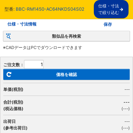
仕様・寸法

型番:
BBC-RM1450-AC64NKDS04S02
で絞り込む
仕様・寸法情報
保存
類似品を再検索
※CADデータはPCでダウンロードできます
ご注文数：
価格を確認
単価(税別)
---
合計(税別)
---
(税込価格)
(
---
)
出荷日
---
(参考出荷日)
(---)