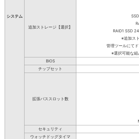
SSD
システム
R
追加ストレージ【選択】
RAID1 SSD 2
※追加ス
管理ツールにてド
※選択可能な
BIOS
チップセット
拡張バススロット数
セキュリティ
ウォッチドッグタイマ