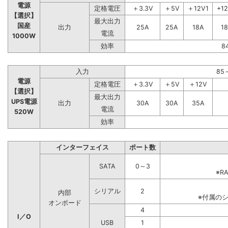
電源
定格電圧
＋3.3V
＋5V
＋12V1
+1
【選択】
最大出力
国産
出力
25A
25A
18A
1
電流
1000W
効率
8
入力
85
電源
定格電圧
＋3.3V
＋5V
＋12V
【選択】
最大出力
UPS電源
出力
30A
30A
35A
電流
520W
効率
インターフェイス
ポート数
SATA
0～3
※R
シリアル
2
内部
※付属の
オンボード
4
I／O
USB
1