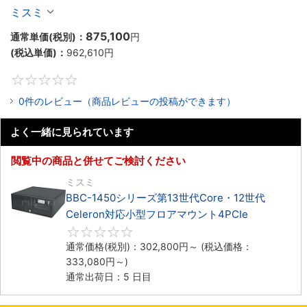
Celeron対応ラックマウント4PCIe
ミスミ
875,100
通常単価(税別)：
円
(税込単価)：
962,610
円
0
0件のレビュー（商品レビューの投稿ができます）
よく一緒に見られています
閲覧中の商品と併せてご検討ください
ミスミ
BBC-1450シリーズ第13世代Core・12世代
Celeron対応小型フロアマウント4PCIe
0
通常価格(税別)：
302,800
円
～
(税込価格：
333,080
円
～)
通常出荷日：5 日目