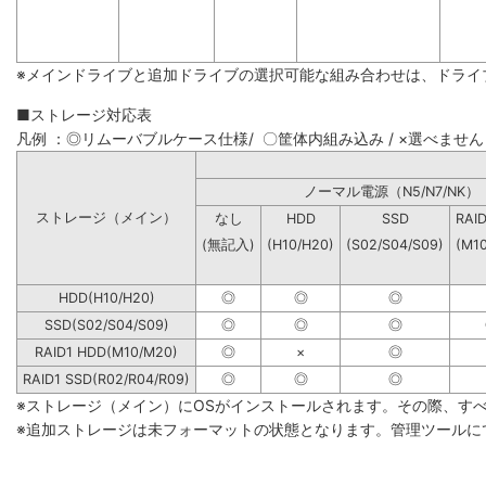
※メインドライブと追加ドライブの選択可能な組み合わせは、ドライ
■ストレージ対応表
凡例 ：◎リムーバブルケース仕様/ 〇筐体内組み込み / ×選べません
ノーマル電源（N5/N7
ストレージ（メイン）
なし
HDD
SSD
RAI
(無記入)
(H10/H20)
(S02/S04/S09)
(M1
HDD(H10/H20)
◎
◎
◎
SSD(S02/S04/S09)
◎
◎
◎
RAID1 HDD(M10/M20)
◎
×
◎
RAID1 SSD(R02/R04/R09)
◎
◎
◎
※ストレージ（メイン）にOSがインストールされます。その際、す
※追加ストレージは未フォーマットの状態となります。管理ツールに