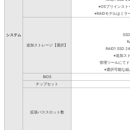
※OSプリインス
※RAIDモデルはミラ
SSD
システム
R
追加ストレージ【選択】
RAID1 SSD 2
※追加ス
管理ツールにてド
※選択可能な
BIOS
チップセット
拡張バススロット数