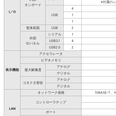
※付属の
オンボード
4
I／O
USB
1
1
筐体前面
USB
2
シリアル
1
外部
USB3.1
4
IOパネル
USB2.0
2
アクセラレータ
ビデオメモリ
アナログ
表示機能
最大解像度
デジタル
アナログ
コネクタ形状
デジタル
ネットワーク規格
10BASE-T、1
コントローラチップ
LAN
ポート