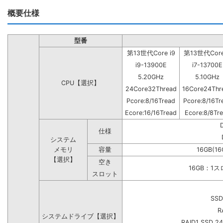
概要仕様
型番
第13世代Core i9
第13世代Core
i9-13900E
i7-13700E
5.20GHz
5.10GHz
CPU【選択】
24Core32Thread
16Core24Thr
Pcore:8/16Tread
Pcore:8/16Tr
Ecore:16/16Tread
Ecore:8/8Tr
仕様
システム
メモリ
容量
16GB(16
【選択】
空き
16GB：1
スロット
SSD
R
システムドライブ【選択】
RAID1 SSD 2