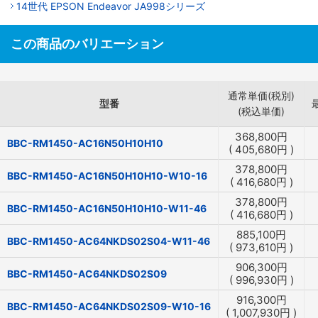
14世代 EPSON Endeavor JA998シリーズ
この商品のバリエーション
通常単価(税別)
型番
(税込単価)
368,800
円
BBC-RM1450-AC16N50H10H10
(
405,680
円
)
378,800
円
BBC-RM1450-AC16N50H10H10-W10-16
(
416,680
円
)
378,800
円
BBC-RM1450-AC16N50H10H10-W11-46
(
416,680
円
)
885,100
円
BBC-RM1450-AC64NKDS02S04-W11-46
(
973,610
円
)
906,300
円
BBC-RM1450-AC64NKDS02S09
(
996,930
円
)
916,300
円
BBC-RM1450-AC64NKDS02S09-W10-16
(
1,007,930
円
)