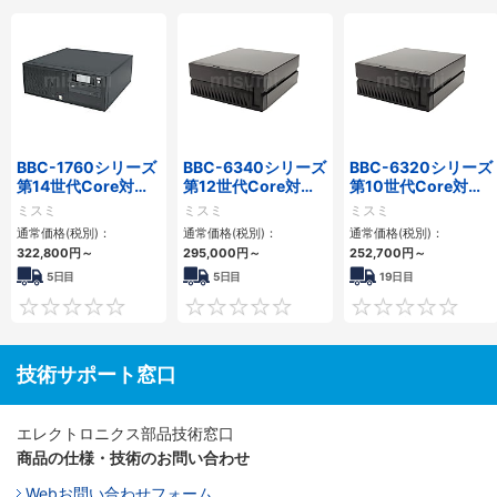
BBC-1760シリーズ
BBC-6340シリーズ
BBC-6320シリーズ
第14世代Core対応
第12世代Core対応
第10世代Core対応
小型フロアマウント
小型フロアマウント
小型フロアマウント
ミスミ
ミスミ
ミスミ
3PCIe
PC2PCI/2PCIe
FAPC 2PCI・2PCIe
通常価格(税別)：
通常価格(税別)：
通常価格(税別)：
322,800
円
～
295,000
円
～
252,700
円
～
5日目
5日目
19日目
0
0
技術サポート窓口
エレクトロニクス部品技術窓口
商品の仕様・技術のお問い合わせ
Webお問い合わせフォーム