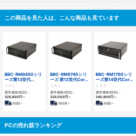
この商品を見た人は、こんな商品も見ています
BBC-RM9450シリ
BBC-RM9740シリ
BBC-RM1760シリ
ーズ第13世代
ーズ 第12世代Core
ーズ第14世代Core
Core・12世代
対応ラックマウント
対応ラックマウント
ミスミ
ミスミ
ミスミ
Celeron対応ラック
FAPC4PCI・3PCIe
3PCIe
通常価格(税別)：
通常価格(税別)：
通常価格(税別)：
マウント4PCIe
326,800
円
～
329,000
円
～
340,800
円
～
5
日目～
19
日目～
5
日目～
PCの売れ筋ランキング