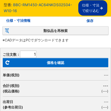
型番:
BBC-RM1450-AC64NKDS02S04-
仕様・寸法

W10-16
で絞り込む
仕様・寸法情報
保存
類似品を再検索
※CADデータはPCでダウンロードできます
ご注文数：
価格を確認
単価(税別)
---
合計(税別)
---
(税込価格)
(
---
)
出荷日
---
(参考出荷日)
(---)