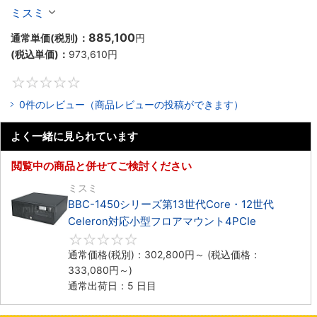
Celeron対応ラックマウント4PCIe
ミスミ
885,100
通常単価(税別)：
円
(税込単価)：
973,610
円
0
0件のレビュー（商品レビューの投稿ができます）
よく一緒に見られています
閲覧中の商品と併せてご検討ください
ミスミ
BBC-1450シリーズ第13世代Core・12世代
Celeron対応小型フロアマウント4PCIe
0
通常価格(税別)：
302,800
円
～
(税込価格：
333,080
円
～)
通常出荷日：5 日目