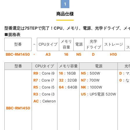
1
商品仕様
型番選定は7STEPで完了！CPU、メモリ、電源、光学ドライブ、
■規格表
メモリ
光学
−
型番
CPUタイプ
電源
ストレージ
容量
ドライブ
ス
-
BBC-RM1450
A3
16
N5
D
H10
型番
CPUタイプ
メモリ容量
電源
光
R9
：Core i9
16
：16GB
N5
：500W
D
：マ
R7
：Core i7
32
：32GB
N7
：700W
0
：な
R5
：Core i5
64
：64GB
NK
：1000W
R3
：Core i3
U5
：UPS電源 520W
AC
：Celeron
BBC-RM1450