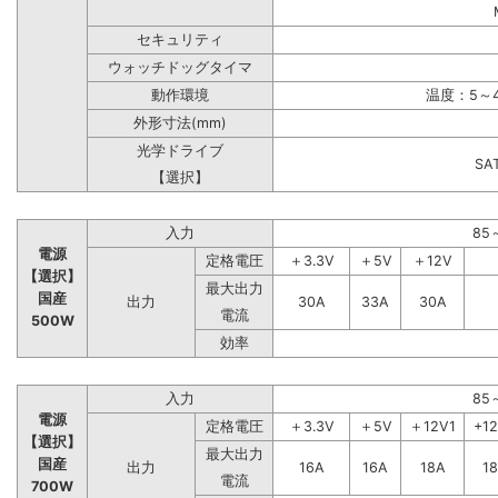
セキュリティ
ウォッチドッグタイマ
動作環境
温度：5～4
外形寸法(mm)
光学ドライブ
S
【選択】
入力
85
電源
定格電圧
＋3.3V
＋5V
＋12V
【選択】
最大出力
国産
出力
30A
33A
30A
電流
500W
効率
入力
85
電源
定格電圧
＋3.3V
＋5V
＋12V1
+1
【選択】
最大出力
国産
出力
16A
16A
18A
1
電流
700W