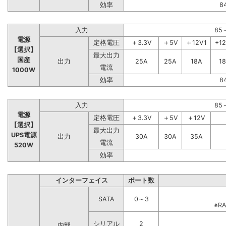
効率
8
入力
85
電源
定格電圧
＋3.3V
＋5V
＋12V1
+1
【選択】
最大出力
国産
出力
25A
25A
18A
1
電流
1000W
効率
8
入力
85
電源
定格電圧
＋3.3V
＋5V
＋12V
【選択】
最大出力
UPS電源
出力
30A
30A
35A
電流
520W
効率
インターフェイス
ポート数
SATA
0～3
※R
シリアル
2
内部