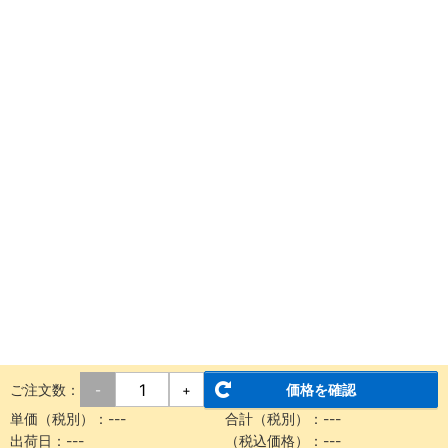
ご注文数：
価格を確認
-
+
単価（税別）：
---
合計（税別）：
---
出荷日：
---
（税込価格）：
---