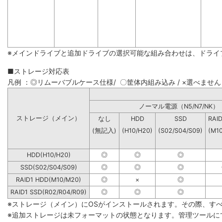
※メインドライブと追加ドライブの選択可能な組み合わせは、ドライ
■ストレージ対応表
凡例 ：◎リムーバブルケース仕様/ 〇筐体内組み込み / ×選べません
ノーマル電源（N5/N7
ストレージ（メイン）
なし
HDD
SSD
RAI
(無記入)
(H10/H20)
(S02/S04/S09)
(M1
HDD(H10/H20)
◎
◎
◎
SSD(S02/S04/S09)
◎
◎
◎
RAID1 HDD(M10/M20)
◎
×
◎
RAID1 SSD(R02/R04/R09)
◎
◎
◎
※ストレージ（メイン）にOSがインストールされます。その際、す
※追加ストレージは未フォーマットの状態となります。管理ツールに