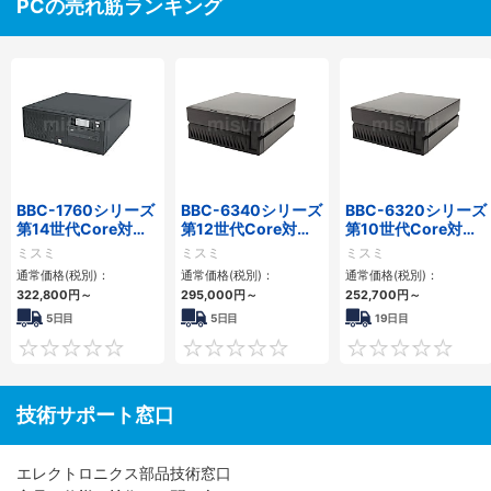
PCの売れ筋ランキング
BBC-1760シリーズ
BBC-6340シリーズ
BBC-6320シリーズ
第14世代Core対応
第12世代Core対応
第10世代Core対応
小型フロアマウント
小型フロアマウント
小型フロアマウント
ミスミ
ミスミ
ミスミ
3PCIe
PC2PCI/2PCIe
FAPC 2PCI・2PCIe
通常価格(税別)：
通常価格(税別)：
通常価格(税別)：
322,800
円
～
295,000
円
～
252,700
円
～
5日目
5日目
19日目
0
0
技術サポート窓口
エレクトロニクス部品技術窓口