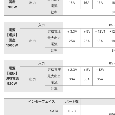
国産
出力
16A
16A
18A
1
電流
700W
効率
8
入力
85
電源
定格電圧
＋3.3V
＋5V
＋12V1
+1
【選択】
最大出力
国産
出力
25A
25A
18A
1
電流
1000W
効率
8
入力
85
電源
定格電圧
＋3.3V
＋5V
＋12V
【選択】
最大出力
UPS電源
出力
30A
30A
35A
電流
520W
効率
インターフェイス
ポート数
SATA
0～3
※R