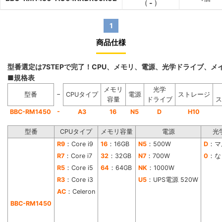
(
-
)
1
商品仕様
型番選定は7STEPで完了！CPU、メモリ、電源、光学ドライブ、
■規格表
メモリ
光学
−
型番
CPUタイプ
電源
ストレージ
容量
ドライブ
ス
-
BBC-RM1450
A3
16
N5
D
H10
型番
CPUタイプ
メモリ容量
電源
光
R9
：Core i9
16
：16GB
N5
：500W
D
：マ
R7
：Core i7
32
：32GB
N7
：700W
0
：な
R5
：Core i5
64
：64GB
NK
：1000W
R3
：Core i3
U5
：UPS電源 520W
AC
：Celeron
BBC-RM1450