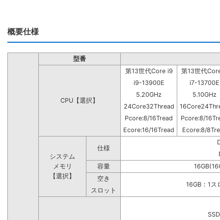
概要仕様
型番
第13世代Core i9
第13世代Core
i9-13900E
i7-13700E
5.20GHz
5.10GHz
CPU【選択】
24Core32Thread
16Core24Thr
Pcore:8/16Tread
Pcore:8/16Tr
Ecore:16/16Tread
Ecore:8/8Tr
仕様
システム
メモリ
容量
16GB(16
【選択】
空き
16GB：1
スロット
SSD