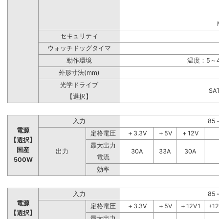
セキュリティ
ウォッチドッグタイマ
動作環境
温度：5～4
外形寸法(mm)
光学ドライブ
S
【選択】
入力
85
電源
定格電圧
＋3.3V
＋5V
＋12V
【選択】
最大出力
国産
出力
30A
33A
30A
電流
500W
効率
入力
85
電源
定格電圧
＋3.3V
＋5V
＋12V1
+1
【選択】
最大出力