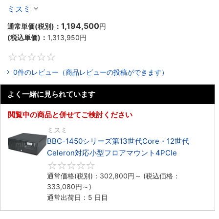
Celeron対応ラックマウント4PCIe
ミスミ
1,194,500
通常単価(税別)：
円
(税込単価)：
1,313,950
円
0
0件のレビュー（商品レビューの投稿ができます）
よく一緒に見られています
閲覧中の商品と併せてご検討ください
ミスミ
BBC-1450シリーズ第13世代Core・12世代
Celeron対応小型フロアマウント4PCIe
0
通常価格(税別)：
302,800
円
～
(税込価格：
333,080
円
～)
通常出荷日：5 日目