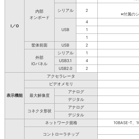
シリアル
2
内部
※付属の
オンボード
4
I／O
USB
1
1
筐体前面
USB
2
シリアル
1
外部
USB3.1
4
IOパネル
USB2.0
2
アクセラレータ
ビデオメモリ
アナログ
表示機能
最大解像度
デジタル
アナログ
コネクタ形状
デジタル
ネットワーク規格
10BASE-T、1
コントローラチップ