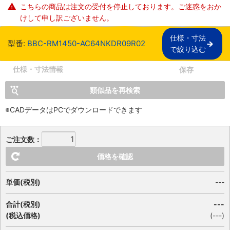
こちらの商品は注文の受付を停止しております。ご迷惑をおか
けして申し訳ございません。
仕様・寸法

型番:
BBC-RM1450-AC64NKDR09R02
で絞り込む
仕様・寸法情報
保存
類似品を再検索
※CADデータはPCでダウンロードできます
ご注文数：
価格を確認
単価(税別)
---
合計(税別)
---
(税込価格)
(
---
)