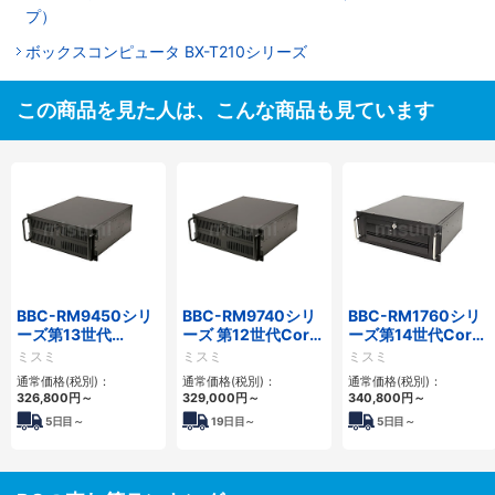
プ）
ボックスコンピュータ BX-T210シリーズ
この商品を見た人は、こんな商品も見ています
BBC-RM9450シリ
BBC-RM9740シリ
BBC-RM1760シリ
ーズ第13世代
ーズ 第12世代Core
ーズ第14世代Core
Core・12世代
対応ラックマウント
対応ラックマウント
ミスミ
ミスミ
ミスミ
Celeron対応ラック
FAPC4PCI・3PCIe
3PCIe
通常価格(税別)：
通常価格(税別)：
通常価格(税別)：
マウント4PCIe
326,800
円
～
329,000
円
～
340,800
円
～
5
日目～
19
日目～
5
日目～