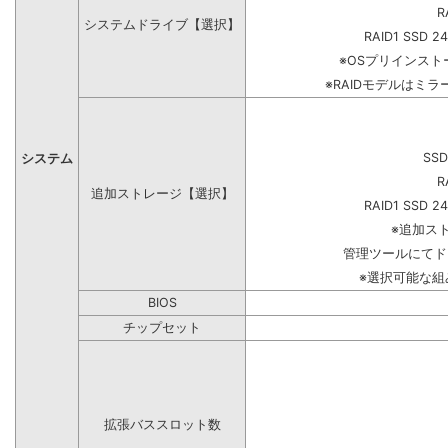
R
システムドライブ【選択】
RAID1 SSD 2
※OSプリインス
※RAIDモデルはミラ
SSD
システム
R
追加ストレージ【選択】
RAID1 SSD 2
※追加ス
管理ツールにてド
※選択可能な
BIOS
チップセット
拡張バススロット数