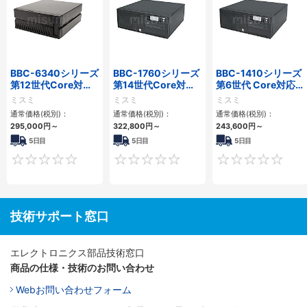
BBC-6340シリーズ
BBC-1760シリーズ
BBC-1410シリーズ
第12世代Core対応
第14世代Core対応
第6世代 Core対応フ
小型フロアマウント
小型フロアマウント
ロアマウントFAPC
ミスミ
ミスミ
ミスミ
PC2PCI/2PCIe
3PCIe
3PCI・3PCIe
通常価格(税別)：
通常価格(税別)：
通常価格(税別)：
295,000
円
～
322,800
円
～
243,600
円
～
5日目
5日目
5日目
0
0
技術サポート窓口
エレクトロニクス部品技術窓口
商品の仕様・技術のお問い合わせ
Webお問い合わせフォーム