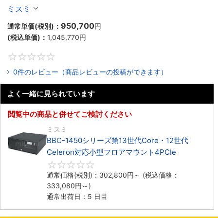
Celeron対応ラックマウント4PCIe
ミスミ
950,700
通常単価(税別)：
円
(税込単価)：
1,045,770
円
0
0件のレビュー（商品レビューの投稿ができます）
よく一緒に見られています
閲覧中の商品と併せてご検討ください
ミスミ
BBC-1450シリーズ第13世代Core・12世代
Celeron対応小型フロアマウント4PCIe
0
通常価格(税別)：
302,800
円
～
(税込価格：
333,080
円
～)
通常出荷日：5 日目