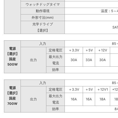
ウォッチドッグタイマ
動作環境
温度：5～4
外形寸法(mm)
光学ドライブ
S
【選択】
入力
85
電源
定格電圧
＋3.3V
＋5V
＋12V
【選択】
最大出力
国産
出力
30A
33A
30A
電流
500W
効率
入力
85
電源
定格電圧
＋3.3V
＋5V
＋12V1
+1
【選択】
最大出力
国産
出力
16A
16A
18A
1
電流
700W
効率
8