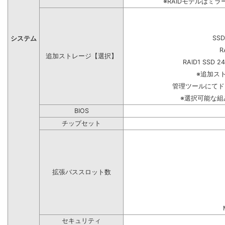
※RAIDモデルはミラ
SSD
システム
R
追加ストレージ【選択】
RAID1 SSD 2
※追加ス
管理ツールにてド
※選択可能な
BIOS
チップセット
拡張バススロット数
セキュリティ