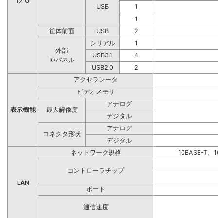
I／O
USB
1
1
筐体前面
USB
2
シリアル
1
外部
USB3.1
4
IOパネル
USB2.0
2
アクセラレータ
ビデオメモリ
アナログ
表示機能
最大解像度
デジタル
アナログ
コネクタ形状
デジタル
ネットワーク規格
10BASE-T、1
コントローラチップ
LAN
ポート
通信速度