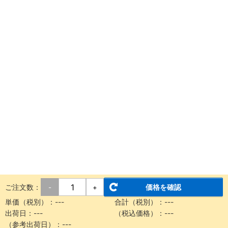
ご注文数：
価格を確認
-
+
単価（税別）：
---
合計（税別）：
---
出荷日：
---
（税込価格）：
---
（参考出荷日）：
---