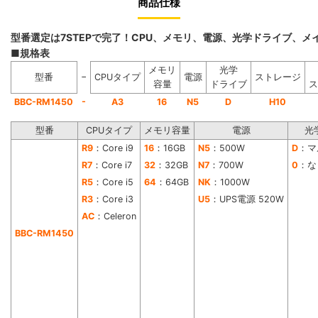
商品仕様
型番選定は7STEPで完了！CPU、メモリ、電源、光学ドライブ、
■規格表
メモリ
光学
−
型番
CPUタイプ
電源
ストレージ
容量
ドライブ
ス
-
BBC-RM1450
A3
16
N5
D
H10
型番
CPUタイプ
メモリ容量
電源
光
R9
：Core i9
16
：16GB
N5
：500W
D
：マ
R7
：Core i7
32
：32GB
N7
：700W
0
：な
R5
：Core i5
64
：64GB
NK
：1000W
R3
：Core i3
U5
：UPS電源 520W
AC
：Celeron
BBC-RM1450