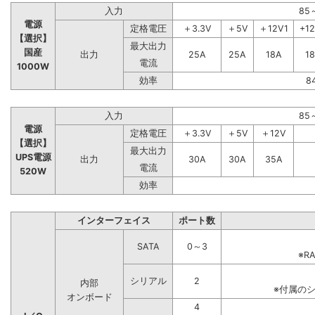
入力
85
電源
定格電圧
＋3.3V
＋5V
＋12V1
+1
【選択】
最大出力
国産
出力
25A
25A
18A
1
電流
1000W
効率
8
入力
85
電源
定格電圧
＋3.3V
＋5V
＋12V
【選択】
最大出力
UPS電源
出力
30A
30A
35A
電流
520W
効率
インターフェイス
ポート数
SATA
0～3
※R
シリアル
2
内部
※付属の
オンボード
4