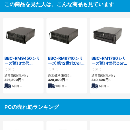
この商品を見た人は、こんな商品も見ています
BBC-RM9450シリ
BBC-RM9740シリ
BBC-RM1760シリ
ーズ第13世代
ーズ 第12世代Core
ーズ第14世代Core
Core・12世代
対応ラックマウント
対応ラックマウント
ミスミ
ミスミ
ミスミ
Celeron対応ラック
FAPC4PCI・3PCIe
3PCIe
通常価格(税別)：
通常価格(税別)：
通常価格(税別)：
マウント4PCIe
326,800
円
～
329,000
円
～
340,800
円
～
5
日目～
19
日目～
5
日目～
PCの売れ筋ランキング