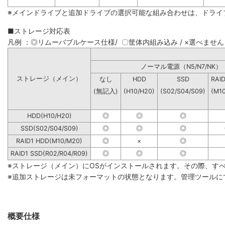
※メインドライブと追加ドライブの選択可能な組み合わせは、ドライ
■ストレージ対応表
凡例 ：◎リムーバブルケース仕様/ 〇筐体内組み込み / ×選べません
ノーマル電源（N5/N7
ストレージ（メイン）
なし
HDD
SSD
RAI
(無記入)
(H10/H20)
(S02/S04/S09)
(M1
HDD(H10/H20)
◎
◎
◎
SSD(S02/S04/S09)
◎
◎
◎
RAID1 HDD(M10/M20)
◎
×
◎
RAID1 SSD(R02/R04/R09)
◎
◎
◎
※ストレージ（メイン）にOSがインストールされます。その際、す
※追加ストレージは未フォーマットの状態となります。管理ツールに
概要仕様