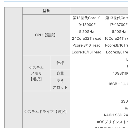
型番
第13世代Core i9
第13世代Core
i9-13900E
i7-13700E
5.20GHz
5.10GHz
CPU【選択】
24Core32Thread
16Core24Thr
Pcore:8/16Tread
Pcore:8/16Tr
Ecore:16/16Tread
Ecore:8/8Tr
仕様
システム
メモリ
容量
16GB(16
【選択】
空き
16GB：1
スロット
SSD
R
システムドライブ【選択】
RAID1 SSD 2
※OSプリインス