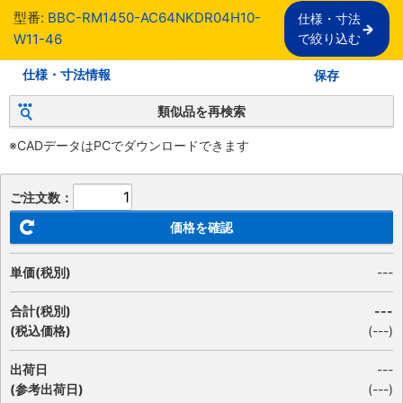
型番:
BBC-RM1450-AC64NKDR04H10-
仕様・寸法

W11-46
で絞り込む
仕様・寸法情報
保存
類似品を再検索
※CADデータはPCでダウンロードできます
ご注文数：
価格を確認
単価(税別)
---
合計(税別)
---
(税込価格)
(
---
)
出荷日
---
(参考出荷日)
(---)