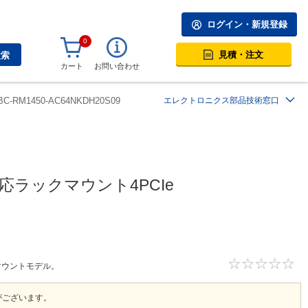
ログイン・新規登録
0
見積・注文
検索
カート
お問い合わせ
BC-RM1450-AC64NKDH20S09
エレクトロニクス部品技術窓口
n対応ラックマウント4PCIe
ックマウントモデル。
がございます。