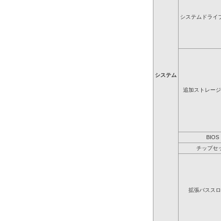
システムドライ
システム
追加ストレージ
BIOS
チップセ
拡張バススロ