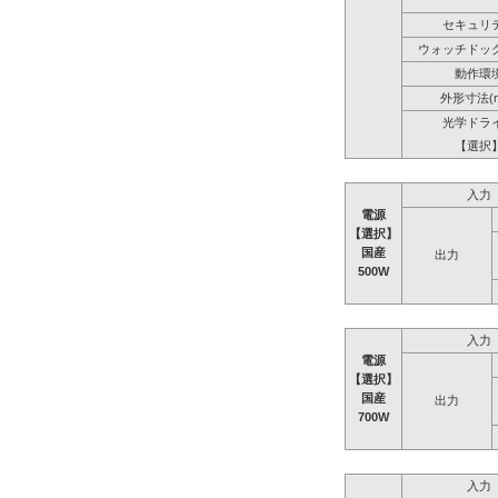
セキュリ
ウォッチドッ
動作環
外形寸法(
光学ドラ
【選択
入力
電源
【選択】
国産
出力
500W
入力
電源
【選択】
国産
出力
700W
入力