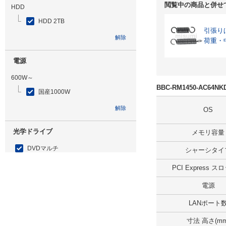
閲覧中の商品と併せ
HDD
HDD 2TB
引張り
解除
荷重・
電源
600W～
BBC-RM1450-AC64
国産1000W
解除
OS
光学ドライブ
メモリ容量
DVDマルチ
シャーシタイ
解除
PCI Express 
電源
追加ストレージ
LANポート
SSD 960GB
寸法 高さ(mm
解除