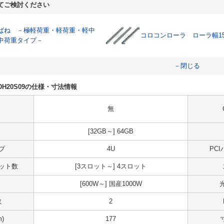
てご検討ください
ばね －極軽荷重・軽荷重・軽中
コロコンローラ ローラ幅1
中荷重タイプ－
－閉じる
NKDH20S09の仕様・寸法情報
無
[32GB～] 64GB
プ
4U
PC
スロット数
[3スロット～] 4スロット
[600W～] 国産1000W
数
2
)
177