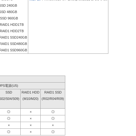
SD 240GB
SD 480GB
SSD 960GB
RAID1 HDD1TB
RAID1 HDD2TB
RAID1 SSD240GB
RAID1 SSD480GB
RAID1 SSD960GB
UPS電源(U5)
SSD
RAID1 HDD
RAID1 SSD
S02/S04/S09)
(M10/M20)
(R02/R04/R09)
◎
×
◎
◎
×
◎
×
×
×
◎
×
◎