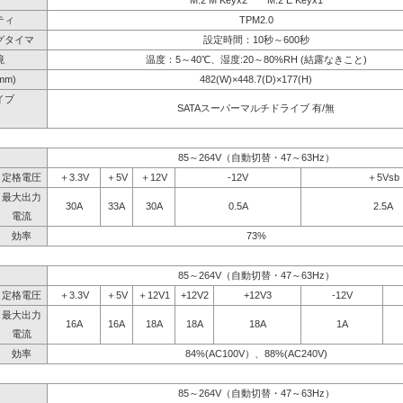
M.2 M Keyx2 M.2 E Keyx1
ティ
TPM2.0
グタイマ
設定時間：10秒～600秒
境
温度：5～40℃、湿度:20～80%RH (結露なきこと)
mm)
482(W)×448.7(D)×177(H)
イブ
SATAスーパーマルチドライブ 有/無
】
85～264V（自動切替・47～63Hz）
定格電圧
＋3.3V
＋5V
＋12V
-12V
＋5Vsb
最大出力
30A
33A
30A
0.5A
2.5A
電流
効率
73%
85～264V（自動切替・47～63Hz）
定格電圧
＋3.3V
＋5V
＋12V1
+12V2
+12V3
-12V
最大出力
16A
16A
18A
18A
18A
1A
電流
効率
84%(AC100V）、88%(AC240V)
85～264V（自動切替・47～63Hz）