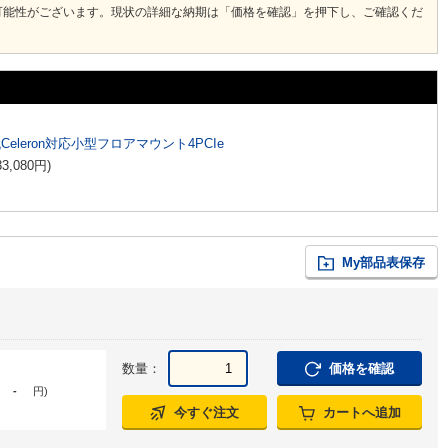
可能性がございます。現状の詳細な納期は「価格を確認」を押下し、ご確認くだ
代Celeron対応小型フロアマウント4PCIe
33,080
円
)
My部品表保存
数量：
価格を確認
-
円
)
今すぐ注文
カートへ追加