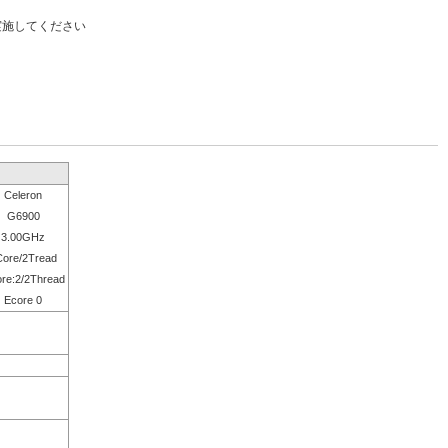
実施してください
Celeron
G6900
3.00GHz
Core/2Tread
re:2/2Thread
Ecore 0