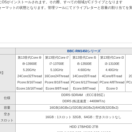
にOSがインストールされます。その際、すべての領域がCドライブとなります
ォーマットの状態となります。管理ツールにてドライブレターと容量の割り当てを
BBC-RM1450シリーズ
第13世代Core i9
第13世代Core i7
第13世代Core i5
第13世代Core i3
i9-13900E
i7-13700E
i5-13500E
i3-13100E
5.20GHz
5.10GHz
4.60GHz
4.40GHz
択】
24Core32Thread
16Core24Thread
14Core/20Tread
4Core/8Tread
2
Pcore:8/16Tread
Pcore:8/16Tread
PCore:6/12Thread
PCore:4/8Thread
PCo
Ecore:16/16Tread
Ecore:8/8Tread
Ecore:8/8Tread
Ecore 0
DDR5-SDRAM （ECC非対応）
仕様
DDR5 (転送速度：4400MT/s)
容量
16GB(16GBx1)/32GB(16GBx2)/64GB(32GBx2)
空き
16GB：1スロット 32GB、64GB：空きスロットなし
スロット
HDD 1TB/HDD 2TB