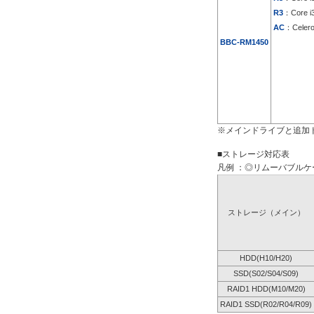
R3
：Core i
AC
：Celer
BBC-RM1450
※メインドライブと追加
■ストレージ対応表
凡例 ：◎リムーバブルケー
ストレージ（メイン）
HDD(H10/H20)
SSD(S02/S04/S09)
RAID1 HDD(M10/M20)
RAID1 SSD(R02/R04/R09)