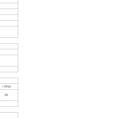
＋5Vsb
2A