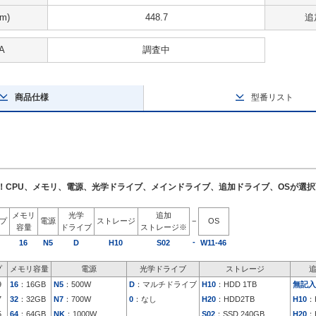
m)
448.7
追
A
調査中
商品仕様
型番リスト
了！CPU、メモリ、電源、光学ドライブ、メインドライブ、追加ドライブ、OSが選
メモリ
光学
追加
イプ
電源
ストレージ
−
OS
容量
ドライブ
ストレージ※
-
16
N5
D
H10
S02
W11-46
プ
メモリ容量
電源
光学ドライブ
ストレージ
9
16
：16GB
N5
：500W
D
：マルチドライブ
H10
：HDD 1TB
無記入
7
32
：32GB
N7
：700W
0
：なし
H20
：HDD2TB
H10
：
5
64
：64GB
NK
：1000W
S02
：SSD 240GB
H20
：