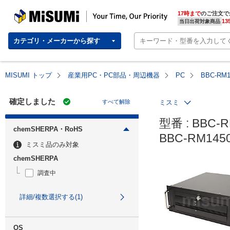
MISUMI | Your Time, Our Priority
17時まで
のご注文で
13
当日出荷対象商品
カテゴリ・メーカーから探す
MISUMI トップ
産業用PC・PC部品・周辺機器
PC
BBC-RM
確定しました
すべて解除
ミスミ
型番 : BBC-R
chemSHERPA・RoHS
BBC-RM14
ミスミ品のみ対象
chemSHERPA
調査中
詳細/複数選択する(1)
OS