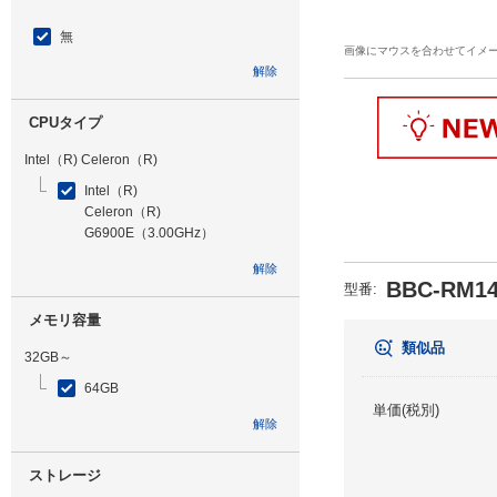
無
画像にマウスを合わせてイメ
解除
CPUタイプ
Intel（R) Celeron（R)
Intel（R)
Celeron（R)
G6900E（3.00GHz）
解除
BBC-RM14
型番
:
メモリ容量
類似品
32GB～
64GB
単価(税別)
解除
ストレージ