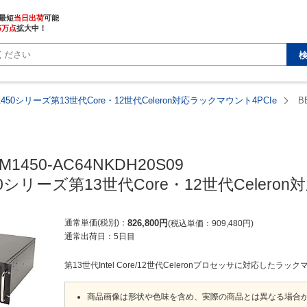
最短
当日出荷
5万点
拡大中！
1450シリーズ第13世代Core・12世代Celeron対応ラックマウント4PCIe
B
M1450-AC64NKDH20S09

50シリーズ第13世代Core・12世代Celero
通常単価(税別)
826,800
円
税込単価
909,480
円
通常出荷日：
5日目
第13世代Intel Core/12世代Celeronプロセッサに対応したラ
商品画像は形状や色味を含め、実際の商品とは異なる場合