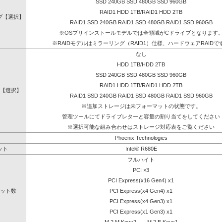
SSD 240GB SSD 480GB SSD 960GB
RAID1 HDD 1TB/RAID1 HDD 2TB
ブ【選択】
RAID1 SSD 240GB RAID1 SSD 480GB RAID1 SSD 960GB
※OSプリインストールモデルでは全領域がCドライブとなります
※RAIDモデルはミラーリング（RAID1）仕様、ハードウェアRAIDで
なし
HDD 1TB/HDD 2TB
SSD 240GB SSD 480GB SSD 960GB
RAID1 HDD 1TB/RAID1 HDD 2TB
【選択】
RAID1 SSD 240GB RAID1 SSD 480GB RAID1 SSD 960GB
※追加ストレージは未フォーマットの状態です。
管理ツールにてドライブレターと容量の割り当てをしてください
※選択可能な組み合わせはストレージ対応表をご覧ください
Phoenix Technologies
ット
Intel® R680E
フルハイト
PCI ×3
PCI Express(x16 Gen4) x1
ット数
PCI Express(x4 Gen4) x1
PCI Express(x4 Gen3) x1
PCI Express(x1 Gen3) x1