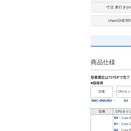
寸法 奥行き(m
出荷日
chemSHERP
すべて
5日以内
商品仕様
型番選定は7STEPで完
■規格表
型番
−
CPUタ
-
BBC-RM1450
A3
型番
CPUタイ
R9
：Core i
R7
：Core i
R5
：Core i