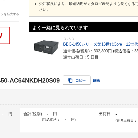
受注状況により、最短納期がカタログ表記よりも長くなる
さい。
ージを拡大する
よく一緒に見られています
ミスミ
BBC-1450シリーズ第13世代Core・12世
通常価格(税別)：
302,800
円
(税込価格：
3
通常出荷日：5 日目
50-AC64NKDH20S09
コピー
解除
-
円
合計(税別)
-
円
出荷日
-
(税込価格：
-
円
)
(参考出荷日：