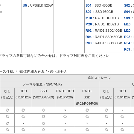
3
U5
：UPS電源 520W
S04
：SSD 480GB
S02
：S
on
S09
：SSD 960GB
S04
：S
M10
：RAID1 HDD1TB
S09
：
M20
：RAID1 HDD2TB
M10
：
R02
：RAID1 SSD240GB
M20
：
R04
：RAID1 SSD480GB
R02
：
R09
：RAID1 SSD960GB
R04
：
R09
：
ドライブの選択可能な組み合わせは、ドライブ対応表をご覧ください
ス仕様/ 〇筐体内組み込み / ×選べません
追加ストレージ
ノーマル電源（N5/N7/NK）
なし
HDD
SSD
RAID1 HDD
RAID1
なし
HDD
(無記入)
(H10/H20)
(S02/S04/S09)
(M10/M20)
SSD
(無記入)
(H10/H20)
(
(R02/R04/R09)
◎
◎
◎
×
◎
◎
×
◎
◎
◎
◎
◎
◎
◎
◎
×
◎
×
×
×
×
◎
◎
◎
×
◎
◎
◎