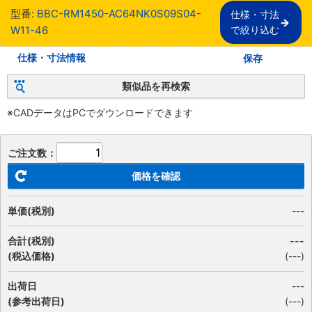
型番:
BBC-RM1450-AC64NK0S09S04-
仕様・寸法

W11-46
で絞り込む
仕様・寸法情報
保存
類似品を再検索
※CADデータはPCでダウンロードできます
ご注文数：
価格を確認
単価(税別)
---
合計(税別)
---
(税込価格)
(
---
)
出荷日
---
(参考出荷日)
(---)