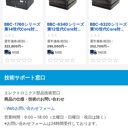
BBC-1760シリーズ
BBC-6340シリーズ
BBC-6320シリーズ
第14世代Core対応
第12世代Core対応
第10世代Core対応
小型フロアマウント
小型フロアマウント
小型フロアマウント
ミスミ
ミスミ
ミスミ
3PCIe
PC2PCI/2PCIe
FAPC 2PCI・2PCIe
通常価格(税別)：
通常価格(税別)：
通常価格(税別)：
322,800
円
～
295,000
円
～
252,700
円
～
5日目
5日目
19日目
0
0
技術サポート窓口
エレクトロニクス部品技術窓口
商品の仕様・技術のお問い合わせ
Webお問い合わせフォーム
営業時間：9:00～18:00（土曜日・日曜日・祝日は除く）
※お問い合わせフォームは24時間受付しております。