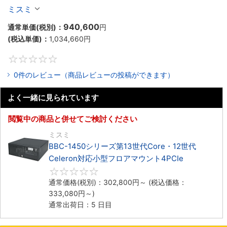
Celeron対応ラックマウント4PCIe
ミスミ
940,600
通常単価(税別)：
円
(税込単価)：
1,034,660
円
0
0件のレビュー（商品レビューの投稿ができます）
よく一緒に見られています
閲覧中の商品と併せてご検討ください
ミスミ
BBC-1450シリーズ第13世代Core・12世代
Celeron対応小型フロアマウント4PCIe
0
通常価格(税別)：
302,800
円
～
(税込価格：
333,080
円
～)
通常出荷日：5 日目