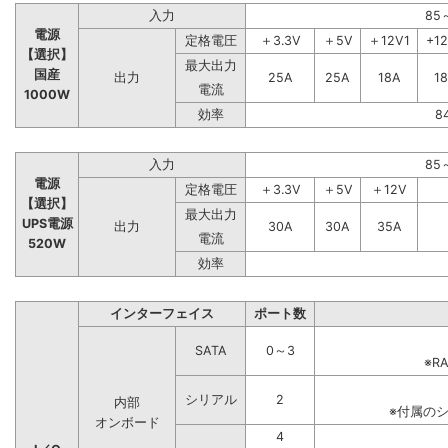
入力
85
電源
定格電圧
＋3.3V
＋5V
＋12V1
+1
【選択】
最大出力
国産
出力
25A
25A
18A
1
電流
1000W
効率
8
入力
85
電源
定格電圧
＋3.3V
＋5V
＋12V
【選択】
最大出力
UPS電源
出力
30A
30A
35A
電流
520W
効率
インターフェイス
ポート数
SATA
0～3
※R
シリアル
2
内部
※付属の
オンボード
4