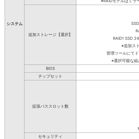
※RAIDモデルはミラ
SSD
システム
R
追加ストレージ【選択】
RAID1 SSD 2
※追加ス
管理ツールにてド
※選択可能な
BIOS
チップセット
拡張バススロット数
セキュリティ