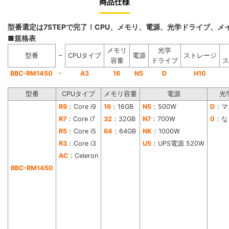
商品仕様
型番選定は7STEPで完了！CPU、メモリ、電源、光学ドライブ、
■規格表
メモリ
光学
−
型番
CPUタイプ
電源
ストレージ
容量
ドライブ
ス
-
BBC-RM1450
A3
16
N5
D
H10
型番
CPUタイプ
メモリ容量
電源
光
R9
：Core i9
16
：16GB
N5
：500W
D
：マ
R7
：Core i7
32
：32GB
N7
：700W
0
：な
R5
：Core i5
64
：64GB
NK
：1000W
R3
：Core i3
U5
：UPS電源 520W
AC
：Celeron
BBC-RM1450