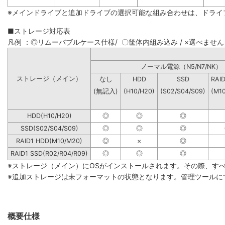
※メインドライブと追加ドライブの選択可能な組み合わせは、ドライ
■ストレージ対応表
凡例 ：◎リムーバブルケース仕様/ 〇筐体内組み込み / ×選べません
ノーマル電源（N5/N7
ストレージ（メイン）
なし
HDD
SSD
RAI
(無記入)
(H10/H20)
(S02/S04/S09)
(M1
HDD(H10/H20)
◎
◎
◎
SSD(S02/S04/S09)
◎
◎
◎
RAID1 HDD(M10/M20)
◎
×
◎
RAID1 SSD(R02/R04/R09)
◎
◎
◎
※ストレージ（メイン）にOSがインストールされます。その際、す
※追加ストレージは未フォーマットの状態となります。管理ツールに
概要仕様