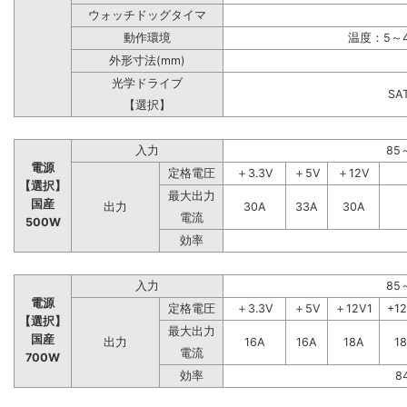
ウォッチドッグタイマ
動作環境
温度：5～4
外形寸法(mm)
光学ドライブ
S
【選択】
入力
85
電源
定格電圧
＋3.3V
＋5V
＋12V
【選択】
最大出力
国産
出力
30A
33A
30A
電流
500W
効率
入力
85
電源
定格電圧
＋3.3V
＋5V
＋12V1
+1
【選択】
最大出力
国産
出力
16A
16A
18A
1
電流
700W
効率
8