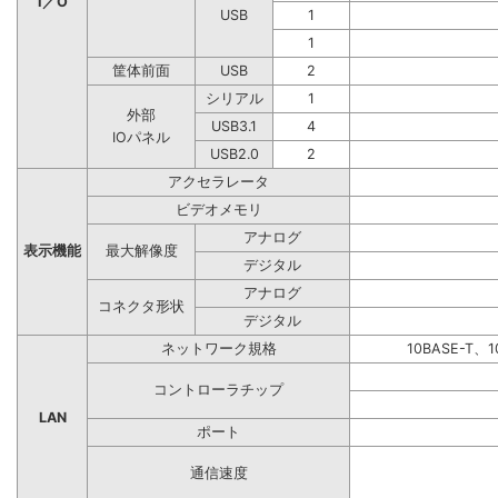
I／O
USB
1
1
筐体前面
USB
2
シリアル
1
外部
USB3.1
4
IOパネル
USB2.0
2
アクセラレータ
ビデオメモリ
アナログ
表示機能
最大解像度
デジタル
アナログ
コネクタ形状
デジタル
ネットワーク規格
10BASE-T、1
コントローラチップ
LAN
ポート
通信速度