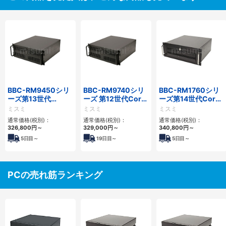
BBC-RM9450シリ
BBC-RM9740シリ
BBC-RM1760シリ
ーズ第13世代
ーズ 第12世代Core
ーズ第14世代Core
Core・12世代
対応ラックマウント
対応ラックマウント
ミスミ
ミスミ
ミスミ
Celeron対応ラック
FAPC4PCI・3PCIe
3PCIe
通常価格(税別)：
通常価格(税別)：
通常価格(税別)：
マウント4PCIe
326,800
円
～
329,000
円
～
340,800
円
～
5
日目～
19
日目～
5
日目～
PCの売れ筋ランキング