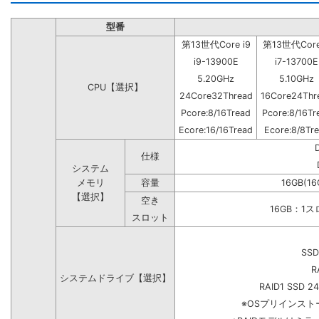
型番
第13世代Core i9
第13世代Core
i9-13900E
i7-13700E
5.20GHz
5.10GHz
CPU【選択】
24Core32Thread
16Core24Thr
Pcore:8/16Tread
Pcore:8/16Tr
Ecore:16/16Tread
Ecore:8/8Tr
仕様
システム
メモリ
容量
16GB(16
【選択】
空き
16GB：1
スロット
SSD
R
システムドライブ【選択】
RAID1 SSD 2
※OSプリインス