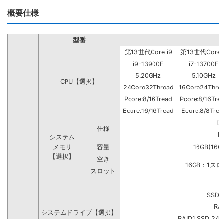
概要仕様
型番
第13世代Core i9
第13世代Core
i9-13900E
i7-13700E
5.20GHz
5.10GHz
CPU【選択】
24Core32Thread
16Core24Thr
Pcore:8/16Tread
Pcore:8/16Tr
Ecore:16/16Tread
Ecore:8/8Tr
仕様
システム
メモリ
容量
16GB(16
【選択】
空き
16GB：1
スロット
SSD
R
システムドライブ【選択】
RAID1 SSD 2