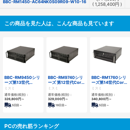
BBC-RM1450-AC64NK0S09R09-W10-16
(
1,258,400
円
)
この商品を見た人は、こんな商品も見ています
BBC-RM9450シリ
BBC-RM9740シリ
BBC-RM1760シリ
ーズ第13世代
ーズ 第12世代Core
ーズ第14世代Core
Core・12世代
対応ラックマウント
対応ラックマウント
ミスミ
ミスミ
ミスミ
Celeron対応ラック
FAPC4PCI・3PCIe
3PCIe
通常価格(税別)：
通常価格(税別)：
通常価格(税別)：
マウント4PCIe
326,800
円
～
329,000
円
～
340,800
円
～
5
日目～
19
日目～
5
日目～
PCの売れ筋ランキング