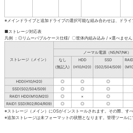
※メインドライブと追加ドライブの選択可能な組み合わせは、ドライ
■ストレージ対応表
凡例 ：◎リムーバブルケース仕様/ 〇筐体内組み込み / ×選べません
ノーマル電源（N5/N7
ストレージ（メイン）
なし
HDD
SSD
RAI
(無記入)
(H10/H20)
(S02/S04/S09)
(M1
HDD(H10/H20)
◎
◎
◎
SSD(S02/S04/S09)
◎
◎
◎
RAID1 HDD(M10/M20)
◎
×
◎
RAID1 SSD(R02/R04/R09)
◎
◎
◎
※ストレージ（メイン）にOSがインストールされます。その際、す
※追加ストレージは未フォーマットの状態となります。管理ツールに