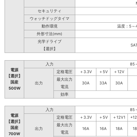
セキュリティ
ウォッチドッグタイマ
動作環境
温度：5～4
外形寸法(mm)
光学ドライブ
S
【選択】
入力
85
電源
定格電圧
＋3.3V
＋5V
＋12V
【選択】
最大出力
国産
出力
30A
33A
30A
電流
500W
効率
入力
85
電源
定格電圧
＋3.3V
＋5V
＋12V1
+1
【選択】
最大出力
国産
出力
16A
16A
18A
1
電流
700W