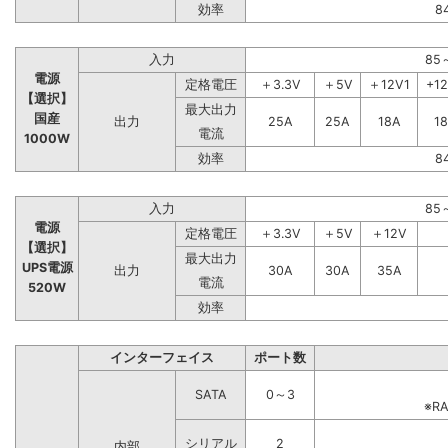
効率
8
入力
85
電源
定格電圧
＋3.3V
＋5V
＋12V1
+1
【選択】
最大出力
国産
出力
25A
25A
18A
1
電流
1000W
効率
8
入力
85
電源
定格電圧
＋3.3V
＋5V
＋12V
【選択】
最大出力
UPS電源
出力
30A
30A
35A
電流
520W
効率
インターフェイス
ポート数
SATA
0～3
※R
シリアル
2
内部