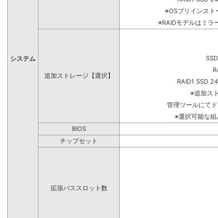
※OSプリインス
※RAIDモデルはミラ
SSD
システム
R
追加ストレージ【選択】
RAID1 SSD 2
※追加ス
管理ツールにてド
※選択可能な
BIOS
チップセット
拡張バススロット数