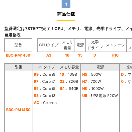
1
商品仕様
型番選定は7STEPで完了！CPU、メモリ、電源、光学ドライブ、
■規格表
メモリ
光学
−
型番
CPUタイプ
電源
ストレージ
容量
ドライブ
ス
-
BBC-RM1450
A3
16
N5
D
H10
型番
CPUタイプ
メモリ容量
電源
光
R9
：Core i9
16
：16GB
N5
：500W
D
：マ
R7
：Core i7
32
：32GB
N7
：700W
0
：な
R5
：Core i5
64
：64GB
NK
：1000W
R3
：Core i3
U5
：UPS電源 520W
AC
：Celeron
BBC-RM1450