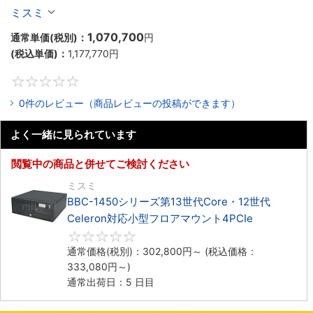
Celeron対応ラックマウント4PCIe
ミスミ
1,070,700
通常単価(税別)：
円
(税込単価)：
1,177,770
円
0
0件のレビュー（商品レビューの投稿ができます）
よく一緒に見られています
閲覧中の商品と併せてご検討ください
ミスミ
BBC-1450シリーズ第13世代Core・12世代
Celeron対応小型フロアマウント4PCIe
0
通常価格(税別)：
302,800
円
～
(税込価格：
333,080
円
～)
通常出荷日：5 日目