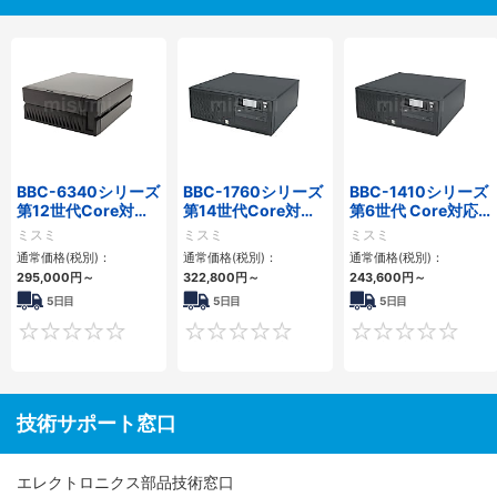
BBC-6340シリーズ
BBC-1760シリーズ
BBC-1410シリーズ
第12世代Core対応
第14世代Core対応
第6世代 Core対応フ
小型フロアマウント
小型フロアマウント
ロアマウントFAPC
ミスミ
ミスミ
ミスミ
PC2PCI/2PCIe
3PCIe
3PCI・3PCIe
通常価格(税別)：
通常価格(税別)：
通常価格(税別)：
295,000
円
～
322,800
円
～
243,600
円
～
5日目
5日目
5日目
0
0
技術サポート窓口
エレクトロニクス部品技術窓口