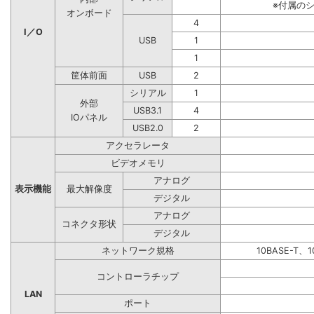
※付属の
オンボード
4
I／O
USB
1
1
筐体前面
USB
2
シリアル
1
外部
USB3.1
4
IOパネル
USB2.0
2
アクセラレータ
ビデオメモリ
アナログ
表示機能
最大解像度
デジタル
アナログ
コネクタ形状
デジタル
ネットワーク規格
10BASE-T、1
コントローラチップ
LAN
ポート