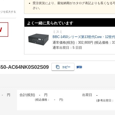
受注状況により、最短納期がカタログ表記よりも長くなる
さい。
ージを拡大する
よく一緒に見られています
ミスミ
BBC-1450シリーズ第13世代Core・12世
通常価格(税別)：
302,800
円
(税込価格：
3
通常出荷日：5 日目
50-AC64NK0S02S09
コピー
解除
-
円
合計(税別)
-
円
出荷日
-
(税込価格：
-
円
)
(参考出荷日：