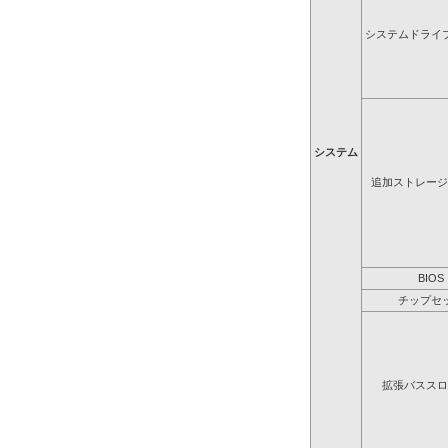
システムドライ
システム
追加ストレージ
BIOS
チップセ
拡張バススロ