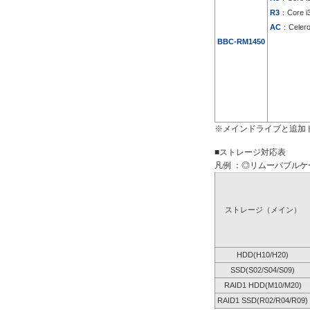
R3
：Core i
AC
：Celer
BBC-RM1450
※メインドライブと追加
■ストレージ対応表
凡例 ：◎リムーバブルケー
ストレージ（メイン）
HDD(H10/H20)
SSD(S02/S04/S09)
RAID1 HDD(M10/M20)
RAID1 SSD(R02/R04/R09)