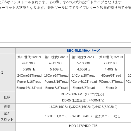
にOSがインストールされます。その際、すべての領域がCドライブとなります
ォーマットの状態となります。管理ツールにてドライブレターと容量の割り当てを
BBC-RM1450シリーズ
第13世代Core i9
第13世代Core i7
第13世代Core i5
第13世代Core i3
i9-13900E
i7-13700E
i5-13500E
i3-13100E
5.20GHz
5.10GHz
4.60GHz
4.40GHz
択】
24Core32Thread
16Core24Thread
14Core/20Tread
4Core/8Tread
2
Pcore:8/16Tread
Pcore:8/16Tread
PCore:6/12Thread
PCore:4/8Thread
PCo
Ecore:16/16Tread
Ecore:8/8Tread
Ecore:8/8Tread
Ecore 0
DDR5-SDRAM （ECC非対応）
仕様
DDR5 (転送速度：4400MT/s)
容量
16GB(16GBx1)/32GB(16GBx2)/64GB(32GBx2)
空き
16GB：1スロット 32GB、64GB：空きスロットなし
スロット
HDD 1TB/HDD 2TB