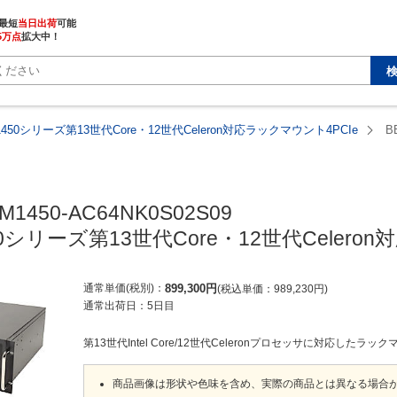
最短
当日出荷
5万点
拡大中！
1450シリーズ第13世代Core・12世代Celeron対応ラックマウント4PCIe
B
M1450-AC64NK0S02S09

50シリーズ第13世代Core・12世代Celero
通常単価(税別)
899,300
円
税込単価
989,230
円
通常出荷日：
5日目
第13世代Intel Core/12世代Celeronプロセッサに対応したラ
商品画像は形状や色味を含め、実際の商品とは異なる場合