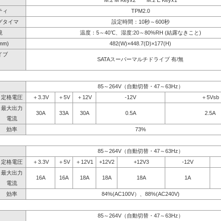
M.2 M Keyx2 M.2 E Keyx1
ティ
TPM2.0
グタイマ
設定時間：10秒～600秒
境
温度：5～40℃、湿度:20～80%RH (結露なきこと)
mm)
482(W)×448.7(D)×177(H)
イブ
SATAスーパーマルチドライブ 有/無
】
85～264V（自動切替・47～63Hz）
定格電圧
＋3.3V
＋5V
＋12V
-12V
＋5Vsb
最大出力
30A
33A
30A
0.5A
2.5A
電流
効率
73%
85～264V（自動切替・47～63Hz）
定格電圧
＋3.3V
＋5V
＋12V1
+12V2
+12V3
-12V
最大出力
16A
16A
18A
18A
18A
1A
電流
効率
84%(AC100V）、88%(AC240V)
85～264V（自動切替・47～63Hz）