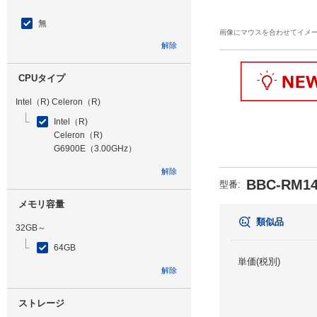
無
画像にマウスを合わせてイメ
解除
CPUタイプ
Intel（R) Celeron（R)
Intel（R)
Celeron（R)
G6900E（3.00GHz）
解除
BBC-RM14
型番
:
メモリ容量
類似品
32GB～
64GB
単価(税別)
解除
ストレージ