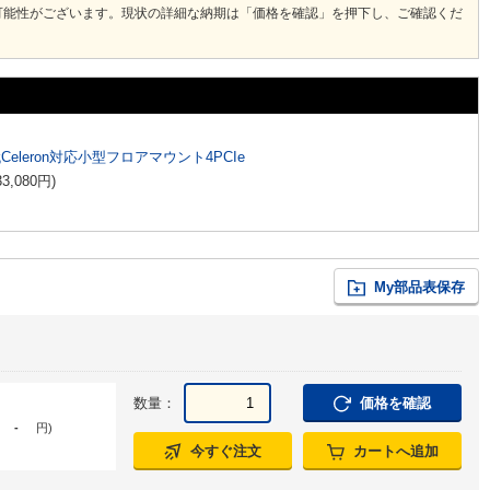
可能性がございます。現状の詳細な納期は「価格を確認」を押下し、ご確認くだ
代Celeron対応小型フロアマウント4PCIe
33,080
円
)
My部品表保存
数量：
価格を確認
-
円
)
今すぐ注文
カートへ追加