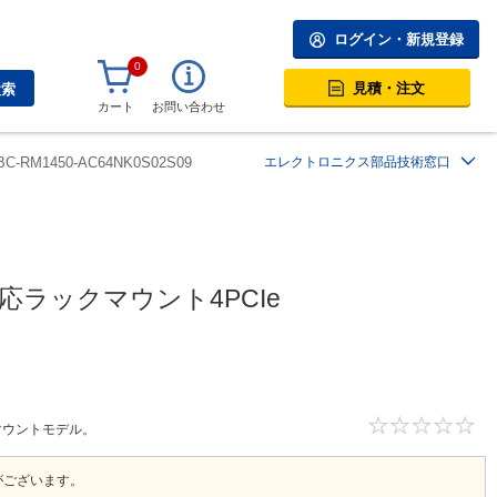
ログイン・新規登録
0
見積・注文
検索
カート
お問い合わせ
BC-RM1450-AC64NK0S02S09
エレクトロニクス部品技術窓口
n対応ラックマウント4PCIe
ックマウントモデル。
がございます。