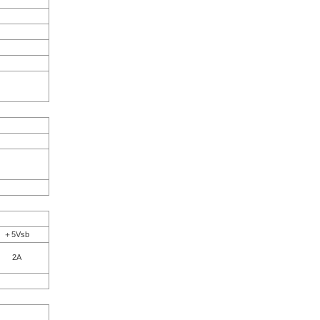
＋5Vsb
2A