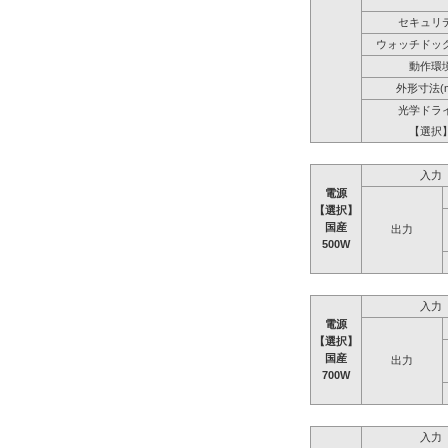
セキュリ
ウォッチドッ
動作環
外形寸法(
光学ドラ
【選択
入力
電源
【選択】
国産
出力
500W
入力
電源
【選択】
国産
出力
700W
入力