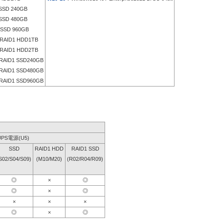
SD 240GB
SD 480GB
SSD 960GB
RAID1 HDD1TB
RAID1 HDD2TB
RAID1 SSD240GB
RAID1 SSD480GB
RAID1 SSD960GB
UPS電源(U5)
SSD
RAID1 HDD
RAID1 SSD
S02/S04/S09)
(M10/M20)
(R02/R04/R09)
◎
×
◎
◎
×
◎
×
×
×
◎
×
◎