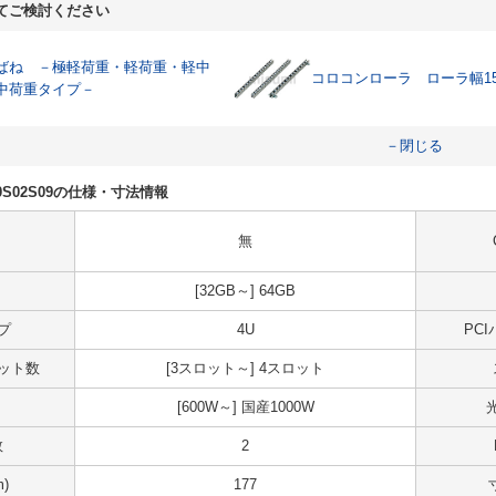
てご検討ください
ばね －極軽荷重・軽荷重・軽中
コロコンローラ ローラ幅1
中荷重タイプ－
－閉じる
NK0S02S09の仕様・寸法情報
無
[32GB～] 64GB
プ
4U
PC
スロット数
[3スロット～] 4スロット
[600W～] 国産1000W
数
2
)
177