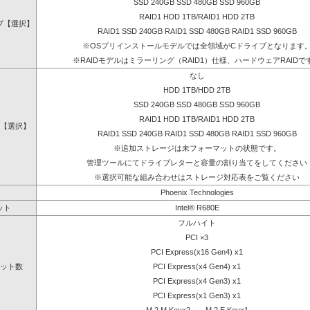
SSD 240GB SSD 480GB SSD 960GB
RAID1 HDD 1TB/RAID1 HDD 2TB
ブ【選択】
RAID1 SSD 240GB RAID1 SSD 480GB RAID1 SSD 960GB
※OSプリインストールモデルでは全領域がCドライブとなります
※RAIDモデルはミラーリング（RAID1）仕様、ハードウェアRAIDで
なし
HDD 1TB/HDD 2TB
SSD 240GB SSD 480GB SSD 960GB
RAID1 HDD 1TB/RAID1 HDD 2TB
【選択】
RAID1 SSD 240GB RAID1 SSD 480GB RAID1 SSD 960GB
※追加ストレージは未フォーマットの状態です。
管理ツールにてドライブレターと容量の割り当てをしてください
※選択可能な組み合わせはストレージ対応表をご覧ください
Phoenix Technologies
ット
Intel® R680E
フルハイト
PCI ×3
PCI Express(x16 Gen4) x1
ット数
PCI Express(x4 Gen4) x1
PCI Express(x4 Gen3) x1
PCI Express(x1 Gen3) x1