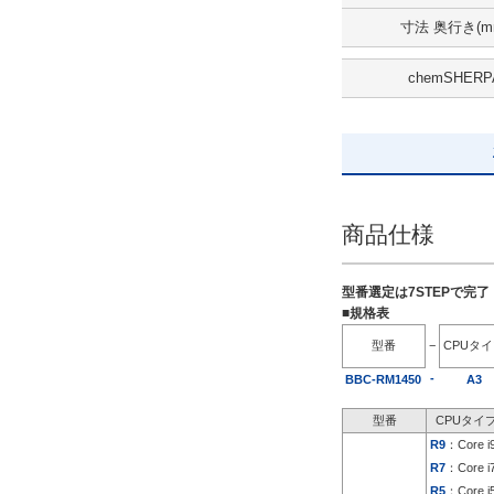
寸法 奥行き(m
出荷日
chemSHERP
すべて
5日以内
商品仕様
型番選定は7STEPで完
■規格表
型番
−
CPUタ
-
BBC-RM1450
A3
型番
CPUタイ
R9
：Core i
R7
：Core i
R5
：Core i