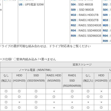
3
U5
：UPS電源 520W
S04
：SSD 480GB
S02
：S
on
S09
：SSD 960GB
S04
：S
M10
：RAID1 HDD1TB
S09
：
M20
：RAID1 HDD2TB
M10
：
R02
：RAID1 SSD240GB
M20
：
R04
：RAID1 SSD480GB
R02
：
R09
：RAID1 SSD960GB
R04
：
R09
：
ドライブの選択可能な組み合わせは、ドライブ対応表をご覧ください
ス仕様/ 〇筐体内組み込み / ×選べません
追加ストレージ
ノーマル電源（N5/N7/NK）
なし
HDD
SSD
RAID1 HDD
RAID1
なし
HDD
(無記入)
(H10/H20)
(S02/S04/S09)
(M10/M20)
SSD
(無記入)
(H10/H20)
(
(R02/R04/R09)
◎
◎
◎
×
◎
◎
×
◎
◎
◎
◎
◎
◎
◎
◎
×
◎
×
×
×
×
◎
◎
◎
×
◎
◎
◎