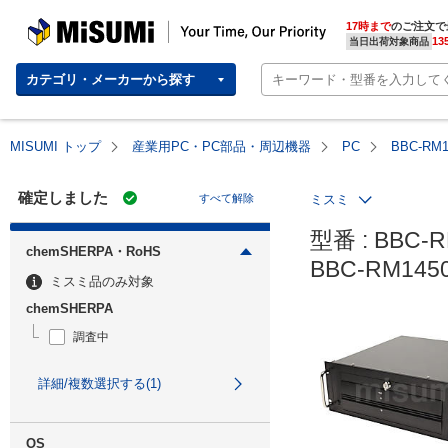
MISUMI | Your Time, Our Priority
17時まで
のご注文で
13
当日出荷対象商品
カテゴリ・メーカーから探す
MISUMI トップ
産業用PC・PC部品・周辺機器
PC
BBC-RM
確定しました
すべて解除
ミスミ
型番 : BBC-R
chemSHERPA・RoHS
BBC-RM14
ミスミ品のみ対象
chemSHERPA
調査中
詳細/複数選択する(1)
OS