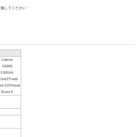
実施してください
Celeron
G6900
3.00GHz
Core/2Tread
re:2/2Thread
Ecore 0