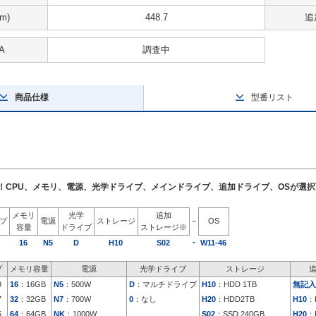
m)
448.7
追
A
調査中
商品仕様
型番リスト
了！CPU、メモリ、電源、光学ドライブ、メインドライブ、追加ドライブ、OSが選
メモリ
光学
追加
イプ
電源
ストレージ
−
OS
容量
ドライブ
ストレージ※
-
16
N5
D
H10
S02
W11-46
プ
メモリ容量
電源
光学ドライブ
ストレージ
9
16
：16GB
N5
：500W
D
：マルチドライブ
H10
：HDD 1TB
無記入
7
32
：32GB
N7
：700W
0
：なし
H20
：HDD2TB
H10
：
5
64
：64GB
NK
：1000W
S02
：SSD 240GB
H20
：