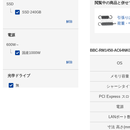
閲覧中の商品と併せ
SSD
SSD 240GB
引張り
解除
荷重・
電源
600W～
BBC-RM1450-AC64
国産1000W
解除
OS
光学ドライブ
メモリ容量
無
シャーシタイ
解除
PCI Express 
電源
追加ストレージ
LANポート
SSD 960GB
寸法 高さ(mm
解除