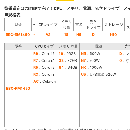
型番選定は7STEPで完了！CPU、メモリ、電源、光学ドライブ、
■規格表
メモリ
光学
−
型番
CPUタイプ
電源
ストレージ
容量
ドライブ
ス
-
BBC-RM1450
A3
16
N5
D
H10
型番
CPUタイプ
メモリ容量
電源
光
R9
：Core i9
16
：16GB
N5
：500W
D
：マ
R7
：Core i7
32
：32GB
N7
：700W
0
：な
R5
：Core i5
64
：64GB
NK
：1000W
R3
：Core i3
U5
：UPS電源 520W
AC
：Celeron
BBC-RM1450