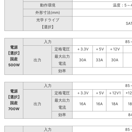
動作環境
温度：5～4
外形寸法(mm)
光学ドライブ
S
【選択】
入力
85
電源
定格電圧
＋3.3V
＋5V
＋12V
【選択】
最大出力
国産
出力
30A
33A
30A
電流
500W
効率
入力
85
電源
定格電圧
＋3.3V
＋5V
＋12V1
+1
【選択】
最大出力
国産
出力
16A
16A
18A
1
電流
700W
効率
8
入力
85