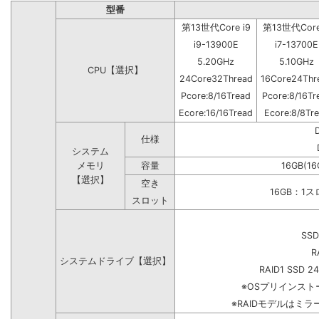
型番
第13世代Core i9
第13世代Core
i9-13900E
i7-13700E
5.20GHz
5.10GHz
CPU【選択】
24Core32Thread
16Core24Thr
Pcore:8/16Tread
Pcore:8/16Tr
Ecore:16/16Tread
Ecore:8/8Tr
仕様
システム
メモリ
容量
16GB(16
【選択】
空き
16GB：1
スロット
SSD
R
システムドライブ【選択】
RAID1 SSD 2
※OSプリインス
※RAIDモデルはミラ