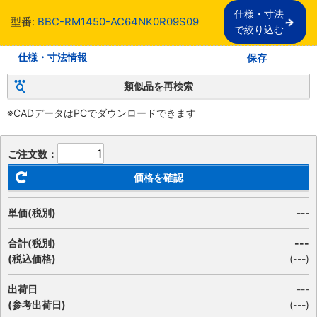
仕様・寸法

型番:
BBC-RM1450-AC64NK0R09S09
で絞り込む
仕様・寸法情報
保存
類似品を再検索
※CADデータはPCでダウンロードできます
ご注文数：
価格を確認
単価(税別)
---
合計(税別)
---
(税込価格)
(
---
)
出荷日
---
(参考出荷日)
(---)