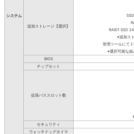
SSD
システム
R
追加ストレージ【選択】
RAID1 SSD 2
※追加ス
管理ツールにてド
※選択可能な
BIOS
チップセット
拡張バススロット数
セキュリティ
ウォッチドッグタイマ