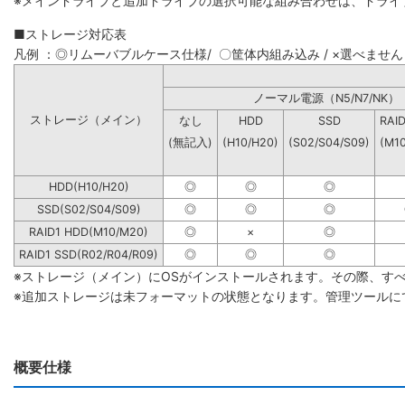
※メインドライブと追加ドライブの選択可能な組み合わせは、ドライ
■ストレージ対応表
凡例 ：◎リムーバブルケース仕様/ 〇筐体内組み込み / ×選べません
ノーマル電源（N5/N7
ストレージ（メイン）
なし
HDD
SSD
RAI
(無記入)
(H10/H20)
(S02/S04/S09)
(M1
HDD(H10/H20)
◎
◎
◎
SSD(S02/S04/S09)
◎
◎
◎
RAID1 HDD(M10/M20)
◎
×
◎
RAID1 SSD(R02/R04/R09)
◎
◎
◎
※ストレージ（メイン）にOSがインストールされます。その際、す
※追加ストレージは未フォーマットの状態となります。管理ツールに
概要仕様