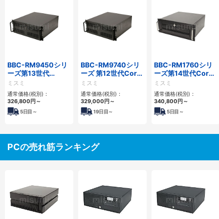
BBC-RM9450シリ
BBC-RM9740シリ
BBC-RM1760シリ
ーズ第13世代
ーズ 第12世代Core
ーズ第14世代Core
Core・12世代
対応ラックマウント
対応ラックマウント
ミスミ
ミスミ
ミスミ
Celeron対応ラック
FAPC4PCI・3PCIe
3PCIe
通常価格(税別)：
通常価格(税別)：
通常価格(税別)：
マウント4PCIe
326,800
円
～
329,000
円
～
340,800
円
～
5
日目～
19
日目～
5
日目～
PCの売れ筋ランキング