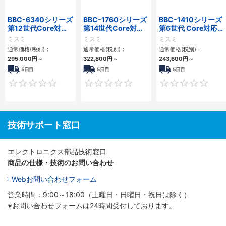
BBC-6340シリーズ
BBC-1760シリーズ
BBC-1410シリーズ
第12世代Core対応
第14世代Core対応
第6世代 Core対応フ
小型フロアマウント
小型フロアマウント
ロアマウントFAPC
ミスミ
ミスミ
ミスミ
PC2PCI/2PCIe
3PCIe
3PCI・3PCIe
通常価格(税別)：
通常価格(税別)：
通常価格(税別)：
295,000
円
～
322,800
円
～
243,600
円
～
5日目
5日目
5日目
0
0
技術サポート窓口
エレクトロニクス部品技術窓口
商品の仕様・技術のお問い合わせ
Webお問い合わせフォーム
営業時間：9:00～18:00（土曜日・日曜日・祝日は除く）
※お問い合わせフォームは24時間受付しております。