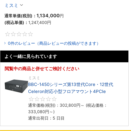
Celeron対応ラックマウント4PCIe
ミスミ
1,134,000
通常単価(税別)：
円
(税込単価)：
1,247,400
円
0
0件のレビュー（商品レビューの投稿ができます）
よく一緒に見られています
閲覧中の商品と併せてご検討ください
ミスミ
BBC-1450シリーズ第13世代Core・12世代
Celeron対応小型フロアマウント4PCIe
0
通常価格(税別)：
302,800
円
～
(税込価格：
333,080
円
～)
通常出荷日：5 日目