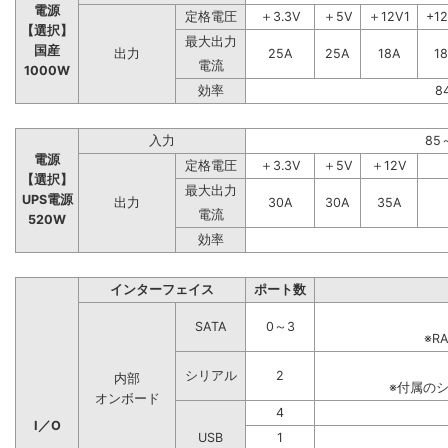
電源
定格電圧
＋3.3V
＋5V
＋12V1
+1
【選択】
最大出力
国産
出力
25A
25A
18A
1
電流
1000W
効率
8
入力
85
電源
定格電圧
＋3.3V
＋5V
＋12V
【選択】
最大出力
UPS電源
出力
30A
30A
35A
電流
520W
効率
インターフェイス
ポート数
SATA
0～3
※R
シリアル
2
内部
※付属の
オンボード
4
I／O
USB
1