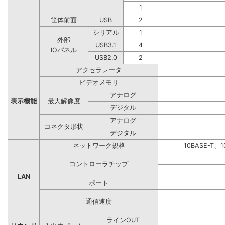
1
筐体前面
USB
2
シリアル
1
外部
USB3.1
4
IOパネル
USB2.0
2
アクセラレータ
ビデオメモリ
アナログ
表示機能
最大解像度
デジタル
アナログ
コネクタ形状
デジタル
ネットワーク規格
10BASE-T、1
コントローラチップ
LAN
ポート
通信速度
ラインOUT