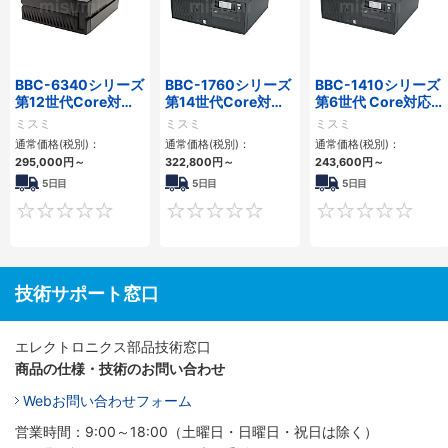
BBC-6340シリーズ
BBC-1760シリーズ
BBC-1410シリーズ
第12世代Core対応
第14世代Core対応
第6世代 Core対応フ
小型フロアマウント
小型フロアマウント
ロアマウントFAPC
ミスミ
ミスミ
ミスミ
PC2PCI/2PCIe
3PCIe
3PCI・3PCIe
通常価格(税別)：
通常価格(税別)：
通常価格(税別)：
295,000
円
～
322,800
円
～
243,600
円
～
5日目
5日目
5日目
0
0
技術サポート窓口
エレクトロニクス部品技術窓口
商品の仕様・技術のお問い合わせ
Webお問い合わせフォーム
営業時間：9:00～18:00（土曜日・日曜日・祝日は除く）