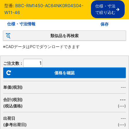
型番:
BBC-RM1450-AC64NK0R04S04-
仕様・寸法

W11-46
で絞り込む
仕様・寸法情報
保存
類似品を再検索
※CADデータはPCでダウンロードできます
ご注文数：
価格を確認
単価(税別)
---
合計(税別)
---
(税込価格)
(
---
)
出荷日
---
(参考出荷日)
(---)