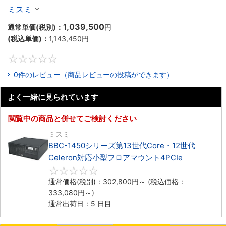
Celeron対応ラックマウント4PCIe
ミスミ
1,039,500
通常単価(税別)：
円
(税込単価)：
1,143,450
円
0
0件のレビュー（商品レビューの投稿ができます）
よく一緒に見られています
閲覧中の商品と併せてご検討ください
ミスミ
BBC-1450シリーズ第13世代Core・12世代
Celeron対応小型フロアマウント4PCIe
0
通常価格(税別)：
302,800
円
～
(税込価格：
333,080
円
～)
通常出荷日：5 日目