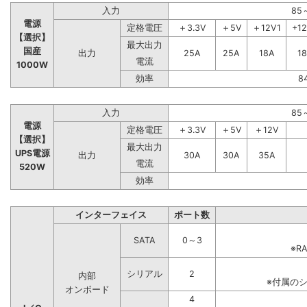
入力
85
電源
定格電圧
＋3.3V
＋5V
＋12V1
+1
【選択】
最大出力
国産
出力
25A
25A
18A
1
電流
1000W
効率
8
入力
85
電源
定格電圧
＋3.3V
＋5V
＋12V
【選択】
最大出力
UPS電源
出力
30A
30A
35A
電流
520W
効率
インターフェイス
ポート数
SATA
0～3
※R
シリアル
2
内部
※付属の
オンボード
4