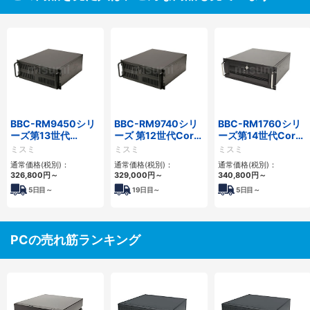
BBC-RM9450シリ
BBC-RM9740シリ
BBC-RM1760シリ
ーズ第13世代
ーズ 第12世代Core
ーズ第14世代Core
Core・12世代
対応ラックマウント
対応ラックマウント
ミスミ
ミスミ
ミスミ
Celeron対応ラック
FAPC4PCI・3PCIe
3PCIe
通常価格(税別)：
通常価格(税別)：
通常価格(税別)：
マウント4PCIe
326,800
円
～
329,000
円
～
340,800
円
～
5
日目～
19
日目～
5
日目～
PCの売れ筋ランキング