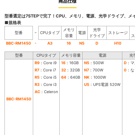
商品仕様
型番選定は7STEPで完了！CPU、メモリ、電源、光学ドライブ、
■規格表
メモリ
光学
−
型番
CPUタイプ
電源
ストレージ
容量
ドライブ
ス
-
BBC-RM1450
A3
16
N5
D
H10
型番
CPUタイプ
メモリ容量
電源
光
R9
：Core i9
16
：16GB
N5
：500W
D
：マ
R7
：Core i7
32
：32GB
N7
：700W
0
：な
R5
：Core i5
64
：64GB
NK
：1000W
R3
：Core i3
U5
：UPS電源 520W
AC
：Celeron
BBC-RM1450