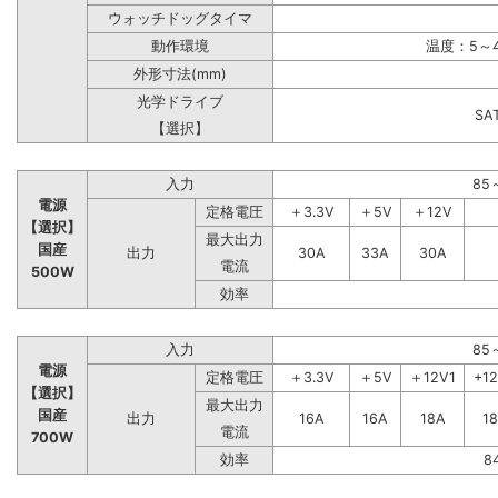
ウォッチドッグタイマ
動作環境
温度：5～4
外形寸法(mm)
光学ドライブ
S
【選択】
入力
85
電源
定格電圧
＋3.3V
＋5V
＋12V
【選択】
最大出力
国産
出力
30A
33A
30A
電流
500W
効率
入力
85
電源
定格電圧
＋3.3V
＋5V
＋12V1
+1
【選択】
最大出力
国産
出力
16A
16A
18A
1
電流
700W
効率
8