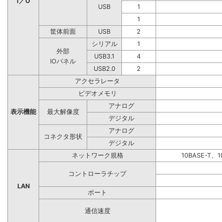
I／O
USB
1
1
筐体前面
USB
2
シリアル
1
外部
USB3.1
4
IOパネル
USB2.0
2
アクセラレータ
ビデオメモリ
アナログ
表示機能
最大解像度
デジタル
アナログ
コネクタ形状
デジタル
ネットワーク規格
10BASE-T、1
コントローラチップ
LAN
ポート
通信速度