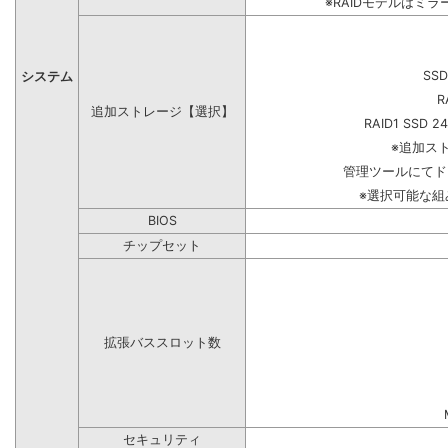
※RAIDモデルはミラ
SSD
システム
R
追加ストレージ【選択】
RAID1 SSD 2
※追加ス
管理ツールにてド
※選択可能な
BIOS
チップセット
拡張バススロット数
セキュリティ