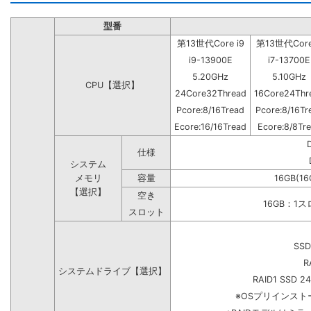
型番
第13世代Core i9
第13世代Core
i9-13900E
i7-13700E
5.20GHz
5.10GHz
CPU【選択】
24Core32Thread
16Core24Thr
Pcore:8/16Tread
Pcore:8/16Tr
Ecore:16/16Tread
Ecore:8/8Tr
仕様
システム
メモリ
容量
16GB(16
【選択】
空き
16GB：1
スロット
SSD
R
システムドライブ【選択】
RAID1 SSD 2
※OSプリインス