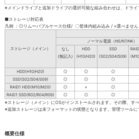
※メインドライブと追加ドライブの選択可能な組み合わせは、ドライ
■ストレージ対応表
凡例 ：◎リムーバブルケース仕様/ 〇筐体内組み込み / ×選べません
ノーマル電源（N5/N7
ストレージ（メイン）
なし
HDD
SSD
RAI
(無記入)
(H10/H20)
(S02/S04/S09)
(M1
HDD(H10/H20)
◎
◎
◎
SSD(S02/S04/S09)
◎
◎
◎
RAID1 HDD(M10/M20)
◎
×
◎
RAID1 SSD(R02/R04/R09)
◎
◎
◎
※ストレージ（メイン）にOSがインストールされます。その際、す
※追加ストレージは未フォーマットの状態となります。管理ツールに
概要仕様