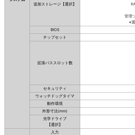
追加ストレージ【選択】
RA
管理
※
BIOS
チップセット
拡張バススロット数
セキュリティ
ウォッチドッグタイマ
動作環境
外形寸法(mm)
光学ドライブ
【選択】
入力