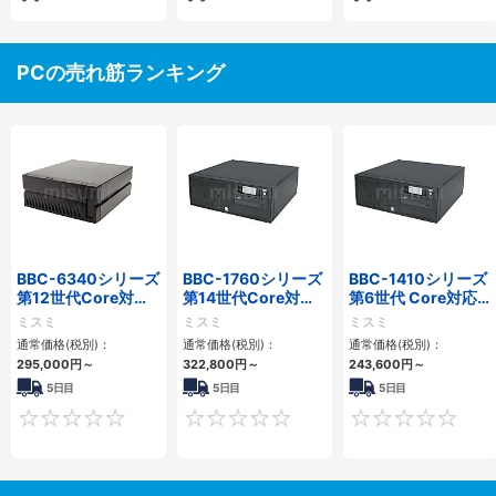
PCの売れ筋ランキング
BBC-6340シリーズ
BBC-1760シリーズ
BBC-1410シリーズ
第12世代Core対応
第14世代Core対応
第6世代 Core対応フ
小型フロアマウント
小型フロアマウント
ロアマウントFAPC
ミスミ
ミスミ
ミスミ
PC2PCI/2PCIe
3PCIe
3PCI・3PCIe
通常価格(税別)：
通常価格(税別)：
通常価格(税別)：
295,000
円
～
322,800
円
～
243,600
円
～
5日目
5日目
5日目
0
0