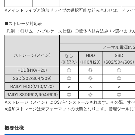
※メインドライブと追加ドライブの選択可能な組み合わせは、ドライ
■ストレージ対応表
凡例 ：◎リムーバブルケース仕様/ 〇筐体内組み込み / ×選べませ
ノーマル電源(N5/
ストレージ(メイン)
なし
HDD
SSD
(無記入)
(H10/H20)
(S02/S04/S09)
HDD(H10/H20)
◎
◎
◎
SSD(S02/S04/S09)
◎
◎
◎
RAID1 HDD(M10/M20)
×
×
×
RAID1 SSD(R02/R04/R09)
◎
◎
◎
※ストレージ（メイン）にOSがインストールされます。その際、す
※追加ストレージは未フォーマットの状態となります。管理ツールに
概要仕様