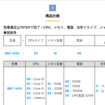
1
商品仕様
型番選定は7STEPで完了！CPU、メモリ、電源、光学ドライブ、
■規格表
−
型番
CPUタイプ
メモリ容量
電源
BBC-1450
-
R3
16
N5
型番
CPU
メモリ容量
電源
光
R9
：Core i9
N5
：500W
R7
：Core i7
16
：16GB
N7
：700W
D
：マ
BBC-1450
R5
：Core i5
32
：32GB
NK
：1000W
0
：な
R3
：Core i3
64
：64GB
U5
：UPS電源 520W
AC
：Celeron