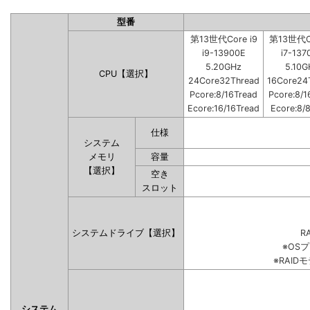
型番
第13世代Core i9
第13世代Co
i9-13900E
i7-137
5.20GHz
5.10G
CPU【選択】
24Core32Thread
16Core24
Pcore:8/16Tread
Pcore:8/1
Ecore:16/16Tread
Ecore:8/
仕様
システム
メモリ
容量
【選択】
空き
スロット
システムドライブ【選択】
RA
※OS
※RAI
システム