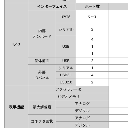
インターフェイス
ポート数
SATA
0～3
シリアル
2
内部
オンボード
4
I／O
USB
1
1
筐体前面
USB
2
シリアル
1
外部
USB3.1
4
IOパネル
USB2.0
2
アクセラレータ
ビデオメモリ
アナログ
表示機能
最大解像度
デジタル
アナログ
コネクタ形状
デジタル