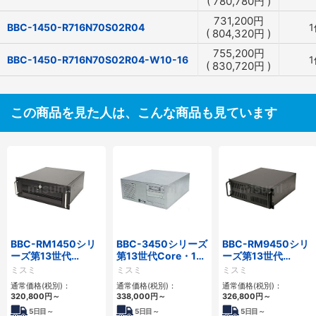
(
780,780
円
)
731,200
円
BBC-1450-R716N70S02R04
1
(
804,320
円
)
755,200
円
BBC-1450-R716N70S02R04-W10-16
1
(
830,720
円
)
この商品を見た人は、こんな商品も見ています
BBC-RM1450シリ
BBC-3450シリーズ
BBC-RM9450シリ
ーズ第13世代
第13世代Core・12
ーズ第13世代
Core・12世代
世代Celeron対応フ
Core・12世代
ミスミ
ミスミ
ミスミ
Celeron対応ラック
ロアマウント4PCIe
Celeron対応ラック
通常価格(税別)：
通常価格(税別)：
通常価格(税別)：
マウント4PCIe
マウント4PCIe
320,800
円
～
338,000
円
～
326,800
円
～
5
日目～
5
日目～
5
日目～