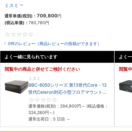
Celeron対応小型フロアマウント4PCIe
ミスミ
709,800
通常単価(税別)：
円
(税込単価)：
780,780
円
0
0件のレビュー（商品レビューの投稿ができます）
よく一緒に見られています
よく一
閲覧中の商品と併せてご検討ください
閲覧
ミスミ
BBC-6050シリーズ 第13世代Core・12
世代Celeron対応小型フロアマウント
3PCIe
0
通常価格(税別)：
294,800
円
～
(税込価格：
324,280
円
～)
通常出荷日：5 日目 ～