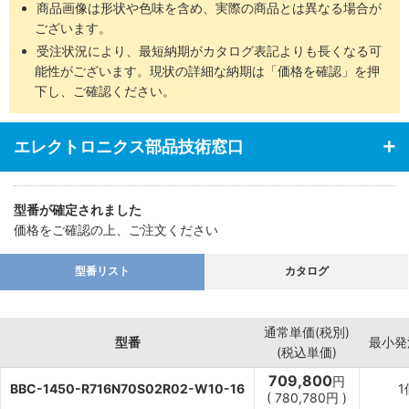
商品画像は形状や色味を含め、実際の商品とは異なる場合が
ございます。
受注状況により、最短納期がカタログ表記よりも長くなる可
能性がございます。現状の詳細な納期は「価格を確認」を押
下し、ご確認ください。
エレクトロニクス部品技術窓口
型番が確定されました
価格をご確認の上、ご注文ください
型番リスト
カタログ
通常単価(税別)
型番
最小発
(税込単価)
709,800
円
BBC-1450-R716N70S02R02-W10-16
1
(
780,780
円
)