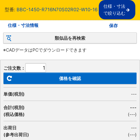
仕様・寸法

型番:
BBC-1450-R716N70S02R02-W10-16
で絞り込む
仕様・寸法情報
保存
類似品を再検索
※CADデータはPCでダウンロードできます
ご注文数：
価格を確認
単価(税別)
---
合計(税別)
---
(税込価格)
(
---
)
出荷日
---
(参考出荷日)
(---)