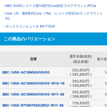
BBC-8360シリーズ第14世代Core対応フロアマウント2PCIe
Intel（R） 第8世代Core（TM） iシリーズ対応4Uラックマウント
PC
ボックスコンピュータ BX-T1020
この商品のバリエーション
通常単価(税別)
型番
最小発
(税込単価)
350,800
円
BBC-1450-AC16N50H10H10
1
(
385,880
円
)
360,800
円
BBC-1450-AC16N50H10H10-W10-16
1
(
396,880
円
)
360,800
円
BBC-1450-AC16N50H10H10-W11-46
1
(
396,880
円
)
709,800
円
BBC-1450-R716N70S02R02-W11-46
1