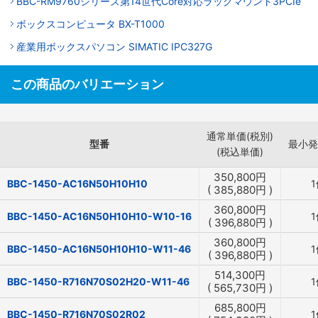
BBC-RM9760シリーズ第14世代Core対応ラックマウント3PCIe
ボックスコンピュータ BX-T1000
産業用ボックスパソコン SIMATIC IPC327G
この商品のバリエーション
通常単価(税別)
型番
最小発
(税込単価)
350,800
円
BBC-1450-AC16N50H10H10
1
(
385,880
円
)
360,800
円
BBC-1450-AC16N50H10H10-W10-16
1
(
396,880
円
)
360,800
円
BBC-1450-AC16N50H10H10-W11-46
1
(
396,880
円
)
514,300
円
BBC-1450-R716N70S02H20-W11-46
1
(
565,730
円
)
685,800
円
BBC-1450-R716N70S02R02
1