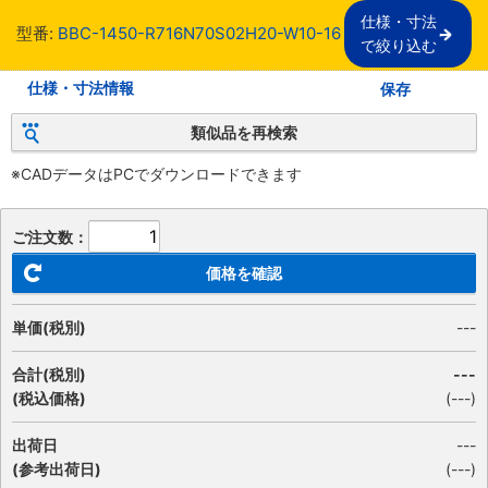
仕様・寸法

型番:
BBC-1450-R716N70S02H20-W10-16
で絞り込む
仕様・寸法情報
保存
類似品を再検索
※CADデータはPCでダウンロードできます
ご注文数：
価格を確認
単価(税別)
---
合計(税別)
---
(税込価格)
(
---
)
出荷日
---
(参考出荷日)
(---)