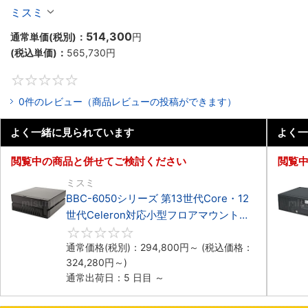
Celeron対応小型フロアマウント4PCIe
ミスミ
514,300
通常単価(税別)：
円
(税込単価)：
565,730
円
0
0件のレビュー（商品レビューの投稿ができます）
よく一緒に見られています
よく一
閲覧中の商品と併せてご検討ください
閲覧
ミスミ
BBC-6050シリーズ 第13世代Core・12
世代Celeron対応小型フロアマウント
3PCIe
0
通常価格(税別)：
294,800
円
～
(税込価格：
324,280
円
～)
通常出荷日：5 日目 ～