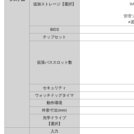
追加ストレージ【選択】
RA
管理
※
BIOS
チップセット
拡張バススロット数
セキュリティ
ウォッチドッグタイマ
動作環境
外形寸法(mm)
光学ドライブ
【選択】
入力