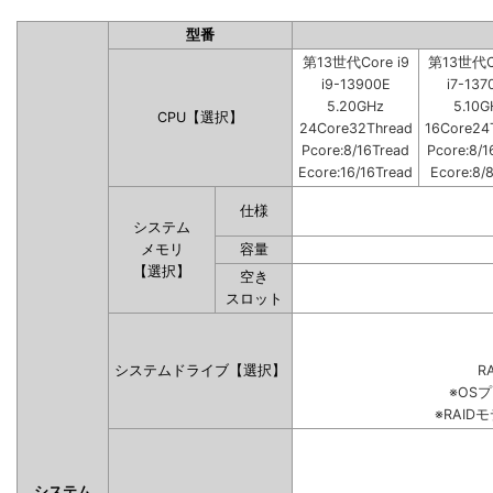
型番
第13世代Core i9
第13世代Co
i9-13900E
i7-137
5.20GHz
5.10G
CPU【選択】
24Core32Thread
16Core24
Pcore:8/16Tread
Pcore:8/1
Ecore:16/16Tread
Ecore:8/
仕様
システム
メモリ
容量
【選択】
空き
スロット
システムドライブ【選択】
RA
※OS
※RAI
システム