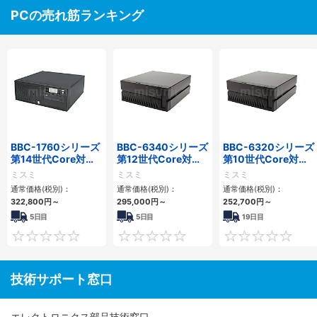
PCの売れ筋ランキング
BBC-1760シリーズ
BBC-6340シリーズ
BBC-6320シリーズ
第14世代Core対応
第12世代Core対応
第10世代Core対応
小型フロアマウント
小型フロアマウント
小型フロアマウント
ミスミ
ミスミ
ミスミ
3PCIe
PC2PCI/2PCIe
FAPC 2PCI・2PCIe
通常価格(税別)：
通常価格(税別)：
通常価格(税別)：
322,800
円
～
295,000
円
～
252,700
円
～
5日目
5日目
19日目
0
0
技術サポート窓口
エレクトロニクス部品技術窓口