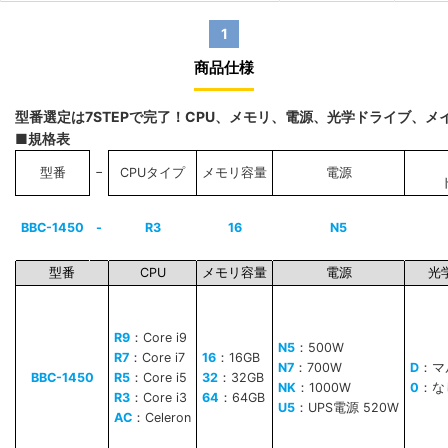
1
商品仕様
型番選定は7STEPで完了！CPU、メモリ、電源、光学ドライブ、
■規格表
−
型番
CPUタイプ
メモリ容量
電源
BBC-1450
-
R3
16
N5
型番
CPU
メモリ容量
電源
光
R9
：Core i9
N5
：500W
R7
：Core i7
16
：16GB
N7
：700W
D
：マ
BBC-1450
R5
：Core i5
32
：32GB
NK
：1000W
0
：な
R3
：Core i3
64
：64GB
U5
：UPS電源 520W
AC
：Celeron