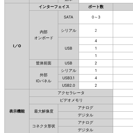
インターフェイス
ポート数
SATA
0～3
シリアル
2
内部
オンボード
4
I／O
USB
1
1
筐体前面
USB
2
シリアル
1
外部
USB3.1
4
IOパネル
USB2.0
2
アクセラレータ
ビデオメモリ
アナログ
表示機能
最大解像度
デジタル
アナログ
コネクタ形状
デジタル