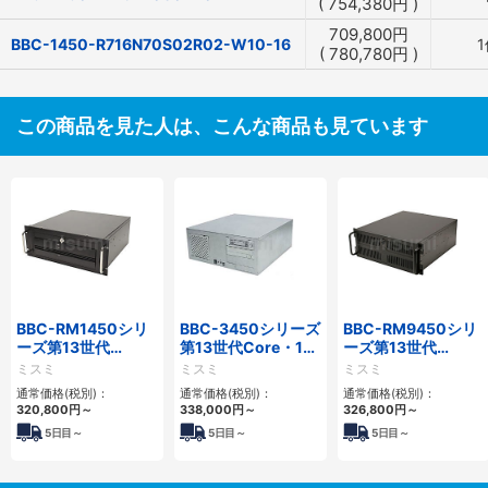
(
754,380
円
)
709,800
円
BBC-1450-R716N70S02R02-W10-16
1
(
780,780
円
)
この商品を見た人は、こんな商品も見ています
BBC-RM1450シリ
BBC-3450シリーズ
BBC-RM9450シリ
ーズ第13世代
第13世代Core・12
ーズ第13世代
Core・12世代
世代Celeron対応フ
Core・12世代
ミスミ
ミスミ
ミスミ
Celeron対応ラック
ロアマウント4PCIe
Celeron対応ラック
通常価格(税別)：
通常価格(税別)：
通常価格(税別)：
マウント4PCIe
マウント4PCIe
320,800
円
～
338,000
円
～
326,800
円
～
5
日目～
5
日目～
5
日目～