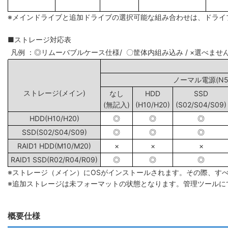
※メインドライブと追加ドライブの選択可能な組み合わせは、ドライ
■ストレージ対応表
凡例 ：◎リムーバブルケース仕様/ 〇筐体内組み込み / ×選べませ
ノーマル電源(N5/
ストレージ(メイン)
なし
HDD
SSD
(無記入)
(H10/H20)
(S02/S04/S09)
HDD(H10/H20)
◎
◎
◎
SSD(S02/S04/S09)
◎
◎
◎
RAID1 HDD(M10/M20)
×
×
×
RAID1 SSD(R02/R04/R09)
◎
◎
◎
※ストレージ（メイン）にOSがインストールされます。その際、す
※追加ストレージは未フォーマットの状態となります。管理ツールに
概要仕様