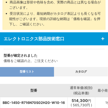
商品画像は形状や色味を含め、実際の商品とは異なる場合が
ございます。
受注状況により、最短納期がカタログ表記よりも長くなる可
能性がございます。現状の詳細な納期は「価格を確認」を押
下し、ご確認ください。
エレクトロニクス部品技術窓口
型番が確定されました
価格をご確認の上、ご注文ください
型番リスト
カタログ
通常単価(税別)
型番
最小発
(税込単価)
514,300
円
BBC-1450-R716N70S02H20-W10-16
1
(
565,730
円
)