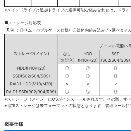
※メインドライブと追加ドライブの選択可能な組み合わせは、ドライ
■ストレージ対応表
凡例 ：◎リムーバブルケース仕様/ 〇筐体内組み込み / ×選べませ
ノーマル電源(N5/
ストレージ(メイン)
なし
HDD
SSD
(無記入)
(H10/H20)
(S02/S04/S09)
HDD(H10/H20)
◎
◎
◎
SSD(S02/S04/S09)
◎
◎
◎
RAID1 HDD(M10/M20)
×
×
×
RAID1 SSD(R02/R04/R09)
◎
◎
◎
※ストレージ（メイン）にOSがインストールされます。その際、す
※追加ストレージは未フォーマットの状態となります。管理ツールに
概要仕様