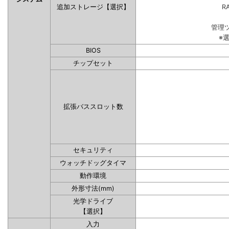
追加ストレージ【選択】
RA
管理
※
BIOS
チップセット
拡張バススロット数
セキュリティ
ウォッチドッグタイマ
動作環境
外形寸法(mm)
光学ドライブ
【選択】
入力