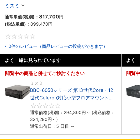
Celeron対応小型フロアマウント4PCIe
ミスミ
817,700
通常単価(税別)：
円
(税込単価)：
899,470
円
0
0件のレビュー（商品レビューの投稿ができます）
よく一緒に見られています
よく一
閲覧中の商品と併せてご検討ください
閲覧
ミスミ
BBC-6050シリーズ 第13世代Core・12
世代Celeron対応小型フロアマウント
3PCIe
0
通常価格(税別)：
294,800
円
～
(税込価格：
324,280
円
～)
通常出荷日：5 日目 ～