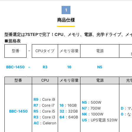
1
商品仕様
型番選定は7STEPで完了！CPU、メモリ、電源、光学ドライブ、
■規格表
−
型番
CPUタイプ
メモリ容量
電源
BBC-1450
-
R3
16
N5
型番
CPU
メモリ容量
電源
光
R9
：Core i9
N5
：500W
R7
：Core i7
16
：16GB
N7
：700W
D
：マ
BBC-1450
R5
：Core i5
32
：32GB
NK
：1000W
0
：な
R3
：Core i3
64
：64GB
U5
：UPS電源 520W
AC
：Celeron