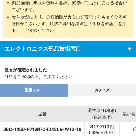
商品画像は形状や色味を含め、実際の商品とは異なる場合が
ございます。
受注状況により、最短納期がカタログ表記よりも長くなる可
能性がございます。現状の詳細な納期は「価格を確認」を押
下し、ご確認ください。
エレクトロニクス部品技術窓口
型番が確定されました
価格をご確認の上、ご注文ください
型番リスト
カタログ
通常単価(税別)
型番
最小発
(税込単価)
817,700
円
BBC-1450-R716N70R04S09-W10-16
1
(
899,470
円
)