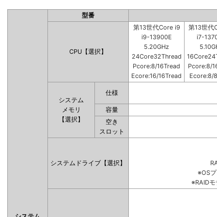
型番
第13世代Core i9
第13世代Co
i9-13900E
i7-137
5.20GHz
5.10G
CPU【選択】
24Core32Thread
16Core24
Pcore:8/16Tread
Pcore:8/1
Ecore:16/16Tread
Ecore:8/
仕様
システム
メモリ
容量
【選択】
空き
スロット
システムドライブ【選択】
RA
※OS
※RAI
システム