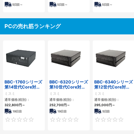
5
日目～
5
日目～
5
日目～
PCの売れ筋ランキング
BBC-1760シリーズ
BBC-6320シリーズ
BBC-6340シリーズ
第14世代Core対応
第10世代Core対応
第12世代Core対応
小型フロアマウント
小型フロアマウント
小型フロアマウント
ミスミ
ミスミ
ミスミ
3PCIe
FAPC 2PCI・2PCIe
PC2PCI/2PCIe
通常価格(税別)：
通常価格(税別)：
通常価格(税別)：
322,800
円
～
252,700
円
～
295,000
円
～
19日目
19日目
5日目
0
0