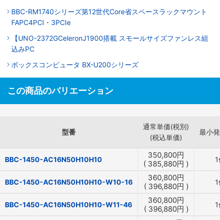
BBC-RM1740シリーズ第12世代Core省スペースラックマウント
FAPC4PCI・3PCIe
【UNO-2372GCeleronJ1900搭載 スモールサイズファンレス組
込みPC
ボックスコンピュータ BX-U200シリーズ
この商品のバリエーション
通常単価(税別)
型番
最小発
(税込単価)
350,800
円
BBC-1450-AC16N50H10H10
1
(
385,880
円
)
360,800
円
BBC-1450-AC16N50H10H10-W10-16
1
(
396,880
円
)
360,800
円
BBC-1450-AC16N50H10H10-W11-46
1
(
396,880
円
)