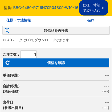
仕様・寸法

型番:
BBC-1450-R716N70R04S09-W10-16
で絞り込む
仕様・寸法情報
保存
類似品を再検索
※CADデータはPCでダウンロードできます
ご注文数：
価格を確認
単価(税別)
---
合計(税別)
---
(税込価格)
(
---
)
出荷日
---
(参考出荷日)
(---)