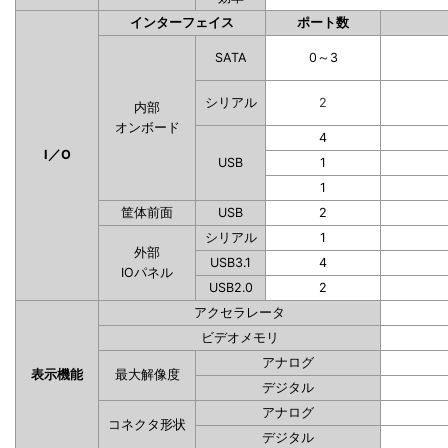
インターフェイス
ポート数
SATA
0～3
シリアル
2
内部
オンボード
4
I／O
USB
1
1
筐体前面
USB
2
シリアル
1
外部
USB3.1
4
IOパネル
USB2.0
2
アクセラレータ
ビデオメモリ
アナログ
表示機能
最大解像度
デジタル
アナログ
コネクタ形状
デジタル