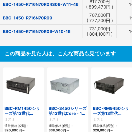
817,700
円
BBC-1450-R716N70R04S09-W11-46
1
(
899,470
円
)
707,000
円
BBC-1450-R716N70R09
1
(
777,700
円
)
731,000
円
BBC-1450-R716N70R09-W10-16
1
(
804,100
円
)
この商品を見た人は、こんな商品も見ています
BBC-RM1450シリ
BBC-3450シリーズ
BBC-RM9450シリ
ーズ第13世代
第13世代Core・12
ーズ第13世代
Core・12世代
世代Celeron対応フ
Core・12世代
ミスミ
ミスミ
ミスミ
Celeron対応ラック
ロアマウント4PCIe
Celeron対応ラック
通常価格(税別)：
通常価格(税別)：
通常価格(税別)：
マウント4PCIe
マウント4PCIe
320,800
円
～
338,000
円
～
326,800
円
～