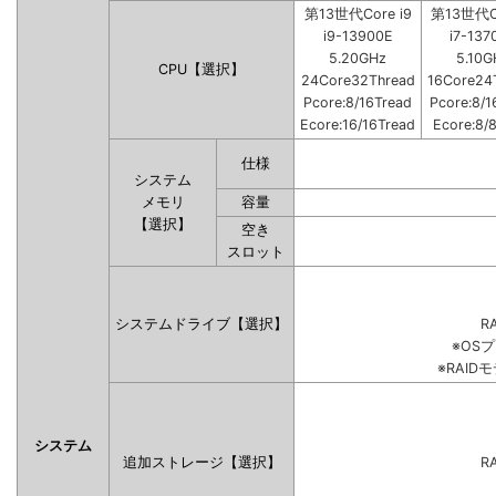
第13世代Core i9
第13世代Co
i9-13900E
i7-137
5.20GHz
5.10G
CPU【選択】
24Core32Thread
16Core24
Pcore:8/16Tread
Pcore:8/1
Ecore:16/16Tread
Ecore:8/
仕様
システム
メモリ
容量
【選択】
空き
スロット
システムドライブ【選択】
RA
※OS
※RAI
システム
追加ストレージ【選択】
RA