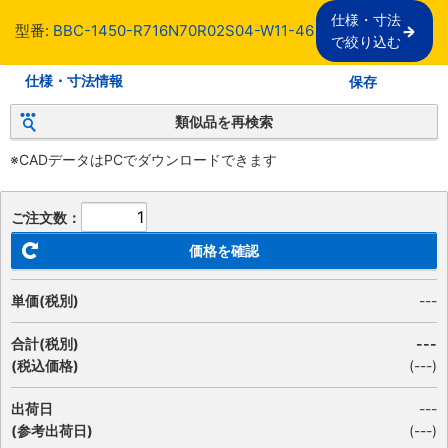
仕様・寸法

型番:
BBC-1450-R716N70R02S04-W11-46
で絞り込む
仕様・寸法情報
保存
類似品を再検索
※CADデータはPCでダウンロードできます
ご注文数：
価格を確認
単価(税別)
---
合計(税別)
---
(税込価格)
(
---
)
出荷日
---
(参考出荷日)
(---)