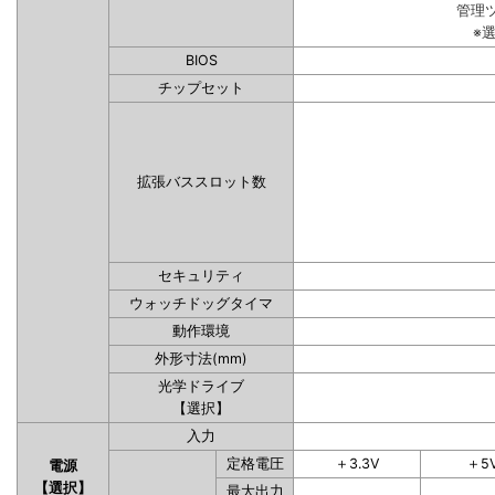
管理
※
BIOS
チップセット
拡張バススロット数
セキュリティ
ウォッチドッグタイマ
動作環境
外形寸法(mm)
光学ドライブ
【選択】
入力
定格電圧
＋3.3V
＋5
電源
【選択】
最大出力