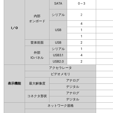
SATA
0～3
シリアル
2
内部
オンボード
4
I／O
USB
1
1
筐体前面
USB
2
シリアル
1
外部
USB3.1
4
IOパネル
USB2.0
2
アクセラレータ
ビデオメモリ
アナログ
表示機能
最大解像度
デジタル
アナログ
コネクタ形状
デジタル
ネットワーク規格