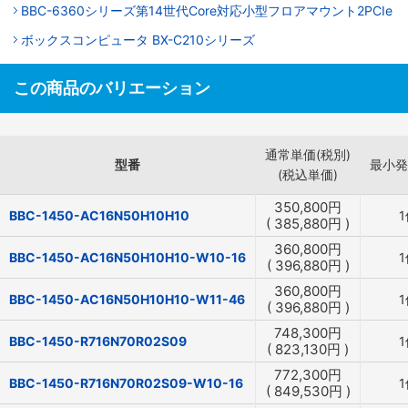
BBC-6360シリーズ第14世代Core対応小型フロアマウント2PCIe
ボックスコンピュータ BX-C210シリーズ
この商品のバリエーション
通常単価(税別)
型番
最小発
(税込単価)
350,800
円
BBC-1450-AC16N50H10H10
1
(
385,880
円
)
360,800
円
BBC-1450-AC16N50H10H10-W10-16
1
(
396,880
円
)
360,800
円
BBC-1450-AC16N50H10H10-W11-46
1
(
396,880
円
)
748,300
円
BBC-1450-R716N70R02S09
1
(
823,130
円
)
772,300
円
BBC-1450-R716N70R02S09-W10-16
1
(
849,530
円
)