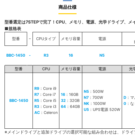
商品仕様
型番選定は7STEPで完了！CPU、メモリ、電源、光学ドライブ、
■規格表
−
型番
CPUタイプ
メモリ容量
電源
BBC-1450
-
R3
16
N5
型番
CPU
メモリ容量
電源
光
R9
：Core i9
N5
：500W
R7
：Core i7
16
：16GB
N7
：700W
D
：マ
BBC-1450
R5
：Core i5
32
：32GB
NK
：1000W
0
：な
R3
：Core i3
64
：64GB
U5
：UPS電源 520W
AC
：Celeron
※メインドライブと追加ドライブの選択可能な組み合わせは、ドライ