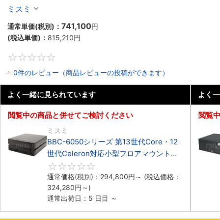
Celeron対応小型フロアマウント4PCIe
ミスミ
741,100
通常単価(税別)：
円
(税込単価)：
815,210
円
0
0件のレビュー（商品レビューの投稿ができます）
よく一緒に見られています
よく一
閲覧中の商品と併せてご検討ください
閲覧
ミスミ
BBC-6050シリーズ 第13世代Core・12
世代Celeron対応小型フロアマウント
3PCIe
0
通常価格(税別)：
294,800
円
～
(税込価格：
324,280
円
～)
通常出荷日：5 日目 ～