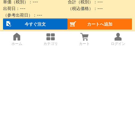
単価（税別）：
---
合計（税別）：
---
出荷日：
---
（税込価格）：
---
（参考出荷日）：
---
今すぐ注文
カートへ追加
ホーム
カテゴリ
カート
ログイン