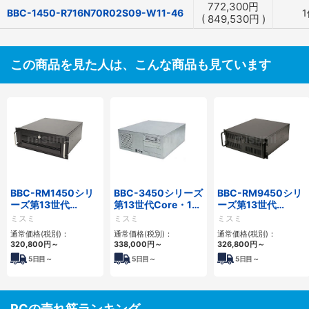
772,300
円
BBC-1450-R716N70R02S09-W11-46
1
(
849,530
円
)
この商品を見た人は、こんな商品も見ています
BBC-RM1450シリ
BBC-3450シリーズ
BBC-RM9450シリ
ーズ第13世代
第13世代Core・12
ーズ第13世代
Core・12世代
世代Celeron対応フ
Core・12世代
ミスミ
ミスミ
ミスミ
Celeron対応ラック
ロアマウント4PCIe
Celeron対応ラック
通常価格(税別)：
通常価格(税別)：
通常価格(税別)：
マウント4PCIe
マウント4PCIe
320,800
円
～
338,000
円
～
326,800
円
～
5
日目～
5
日目～
5
日目～
PCの売れ筋ランキング