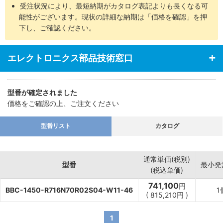
受注状況により、最短納期がカタログ表記よりも長くなる可
能性がございます。現状の詳細な納期は「価格を確認」を押
下し、ご確認ください。
エレクトロニクス部品技術窓口
型番が確定されました
価格をご確認の上、ご注文ください
型番リスト
カタログ
通常単価(税別)
型番
最小発
(税込単価)
741,100
円
BBC-1450-R716N70R02S04-W11-46
1
(
815,210
円
)
1