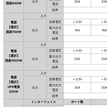
出力
30A
33
国産500W
電流
効率
入力
定格電圧
＋3.3V
＋5
電源
【選択】
最大出力
出力
16A
16A
国産700W
電流
効率
入力
定格電圧
＋3.3V
＋5
電源
【選択】
最大出力
出力
25A
25
国産1000W
電流
効率
入力
電源
定格電圧
＋3.3V
＋5
【選択】
最大出力
UPS電源
出力
30A
30
電流
520W
効率
インターフェイス
ポート数