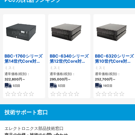
BBC-1760シリーズ
BBC-6340シリーズ
BBC-6320シリーズ
第14世代Core対応
第12世代Core対応
第10世代Core対応
小型フロアマウント
小型フロアマウント
小型フロアマウント
ミスミ
ミスミ
ミスミ
3PCIe
PC2PCI/2PCIe
FAPC 2PCI・2PCIe
通常価格(税別)：
通常価格(税別)：
通常価格(税別)：
322,800
円
～
295,000
円
～
252,700
円
～
5日目
5日目
19日目
0
0
技術サポート窓口
エレクトロニクス部品技術窓口
商品の仕様・技術のお問い合わせ