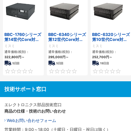
BBC-1760シリーズ
BBC-6340シリーズ
BBC-6320シリーズ
第14世代Core対応
第12世代Core対応
第10世代Core対応
小型フロアマウント
小型フロアマウント
小型フロアマウント
ミスミ
ミスミ
ミスミ
3PCIe
PC2PCI/2PCIe
FAPC 2PCI・2PCIe
通常価格(税別)：
通常価格(税別)：
通常価格(税別)：
322,800
円
～
295,000
円
～
252,700
円
～
5日目
5日目
19日目
0
0
技術サポート窓口
エレクトロニクス部品技術窓口
商品の仕様・技術のお問い合わせ
Webお問い合わせフォーム
営業時間：9:00～18:00（土曜日・日曜日・祝日は除く）