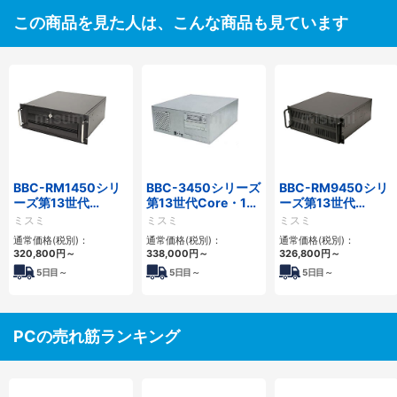
この商品を見た人は、こんな商品も見ています
BBC-RM1450シリ
BBC-3450シリーズ
BBC-RM9450シリ
ーズ第13世代
第13世代Core・12
ーズ第13世代
Core・12世代
世代Celeron対応フ
Core・12世代
ミスミ
ミスミ
ミスミ
Celeron対応ラック
ロアマウント4PCIe
Celeron対応ラック
通常価格(税別)：
通常価格(税別)：
通常価格(税別)：
マウント4PCIe
マウント4PCIe
320,800
円
～
338,000
円
～
326,800
円
～
5
日目～
5
日目～
5
日目～
PCの売れ筋ランキング