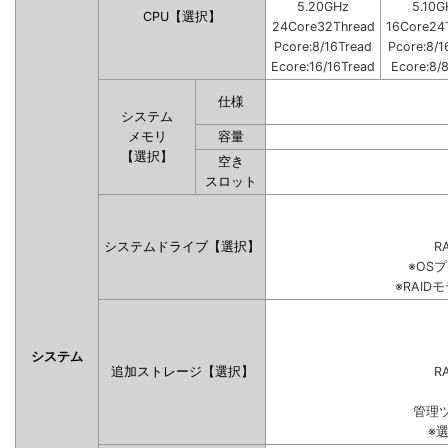
5.20GHz
5.10G
CPU【選択】
24Core32Thread
16Core24
Pcore:8/16Tread
Pcore:8/1
Ecore:16/16Tread
Ecore:8/
仕様
システム
メモリ
容量
【選択】
空き
スロット
システムドライブ【選択】
RA
※OS
※RAI
システム
追加ストレージ【選択】
RA
管理
※