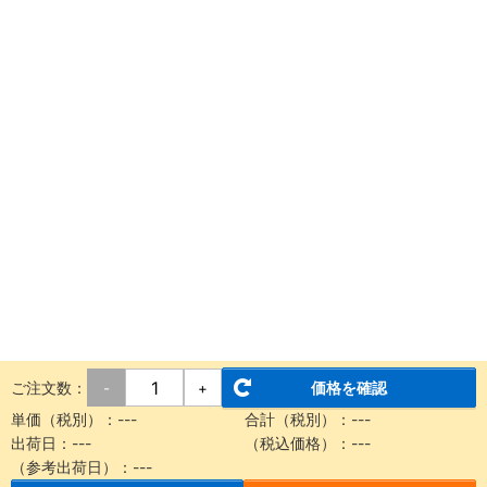
ご注文数：
価格を確認
-
+
単価（税別）：
---
合計（税別）：
---
出荷日：
---
（税込価格）：
---
（参考出荷日）：
---