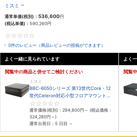
Celeron対応小型フロアマウント4PCIe
ミスミ
536,600
通常単価(税別)：
円
(税込単価)：
590,260
円
0
0件のレビュー（商品レビューの投稿ができます）
よく一緒に見られています
よく一
閲覧中の商品と併せてご検討ください
閲覧
ミスミ
BBC-6050シリーズ 第13世代Core・12
世代Celeron対応小型フロアマウント
3PCIe
0
通常価格(税別)：
294,800
円
～
(税込価格：
324,280
円
～)
通常出荷日：5 日目 ～