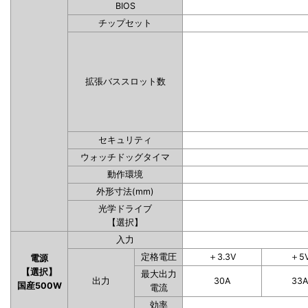
BIOS
チップセット
拡張バススロット数
セキュリティ
ウォッチドッグタイマ
動作環境
外形寸法(mm)
光学ドライブ
【選択】
入力
定格電圧
＋3.3V
＋5
電源
【選択】
最大出力
出力
30A
33
国産500W
電流
効率