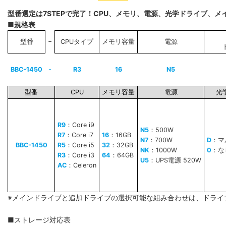
型番選定は7STEPで完了！CPU、メモリ、電源、光学ドライブ、
■規格表
−
型番
CPUタイプ
メモリ容量
電源
BBC-1450
-
R3
16
N5
型番
CPU
メモリ容量
電源
光
R9
：Core i9
N5
：500W
R7
：Core i7
16
：16GB
N7
：700W
D
：マ
BBC-1450
R5
：Core i5
32
：32GB
NK
：1000W
0
：な
R3
：Core i3
64
：64GB
U5
：UPS電源 520W
AC
：Celeron
※メインドライブと追加ドライブの選択可能な組み合わせは、ドライ
■ストレージ対応表