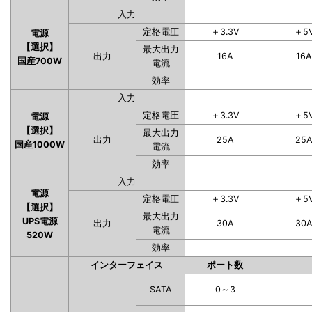
入力
定格電圧
＋3.3V
＋5
電源
【選択】
最大出力
出力
16A
16A
国産700W
電流
効率
入力
定格電圧
＋3.3V
＋5
電源
【選択】
最大出力
出力
25A
25
国産1000W
電流
効率
入力
電源
定格電圧
＋3.3V
＋5
【選択】
最大出力
UPS電源
出力
30A
30
電流
520W
効率
インターフェイス
ポート数
SATA
0～3