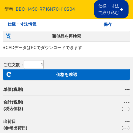
仕様・寸法

型番:
BBC-1450-R716N70H10S04
で絞り込む
仕様・寸法情報
保存
類似品を再検索
※CADデータはPCでダウンロードできます
ご注文数：
価格を確認
単価(税別)
---
合計(税別)
---
(税込価格)
(
---
)
出荷日
---
(参考出荷日)
(---)