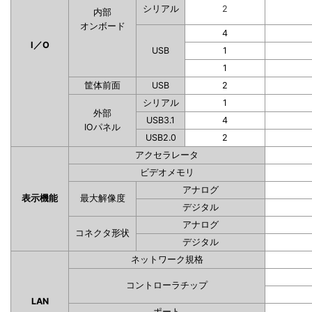
シリアル
2
内部
オンボード
4
I／O
USB
1
1
筐体前面
USB
2
シリアル
1
外部
USB3.1
4
IOパネル
USB2.0
2
アクセラレータ
ビデオメモリ
アナログ
表示機能
最大解像度
デジタル
アナログ
コネクタ形状
デジタル
ネットワーク規格
コントローラチップ
LAN
ポート