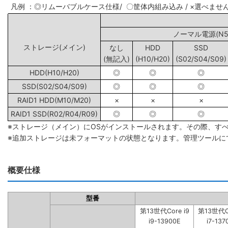
凡例 ：◎リムーバブルケース仕様/ 〇筐体内組み込み / ×選べませ
ノーマル電源(N5/
ストレージ(メイン)
なし
HDD
SSD
(無記入)
(H10/H20)
(S02/S04/S09)
HDD(H10/H20)
◎
◎
◎
SSD(S02/S04/S09)
◎
◎
◎
RAID1 HDD(M10/M20)
×
×
×
RAID1 SSD(R02/R04/R09)
◎
◎
◎
※ストレージ（メイン）にOSがインストールされます。その際、す
※追加ストレージは未フォーマットの状態となります。管理ツールに
概要仕様
型番
第13世代Core i9
第13世代Co
i9-13900E
i7-137