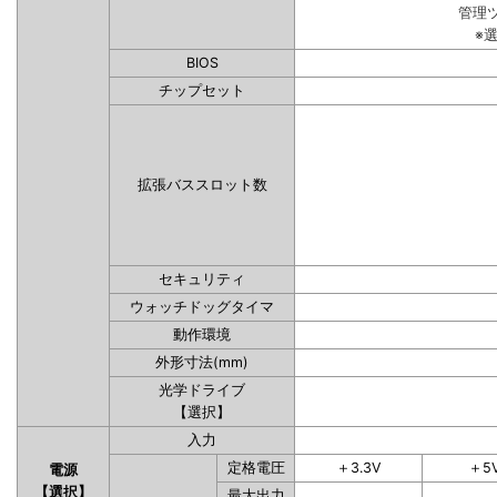
管理
※
BIOS
チップセット
拡張バススロット数
セキュリティ
ウォッチドッグタイマ
動作環境
外形寸法(mm)
光学ドライブ
【選択】
入力
定格電圧
＋3.3V
＋5
電源
【選択】
最大出力