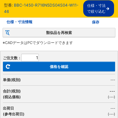
型番:
BBC-1450-R716N5DS04S04-W11-
仕様・寸法

46
で絞り込む
仕様・寸法情報
保存
類似品を再検索
※CADデータはPCでダウンロードできます
ご注文数：
価格を確認
単価(税別)
---
合計(税別)
---
(税込価格)
(
---
)
出荷日
---
(参考出荷日)
(---)