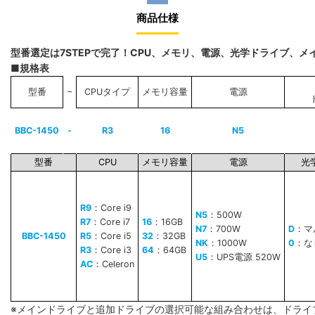
商品仕様
型番選定は7STEPで完了！CPU、メモリ、電源、光学ドライブ、
■規格表
−
型番
CPUタイプ
メモリ容量
電源
BBC-1450
-
R3
16
N5
型番
CPU
メモリ容量
電源
光
R9
：Core i9
N5
：500W
R7
：Core i7
16
：16GB
N7
：700W
D
：マ
BBC-1450
R5
：Core i5
32
：32GB
NK
：1000W
0
：な
R3
：Core i3
64
：64GB
U5
：UPS電源 520W
AC
：Celeron
※メインドライブと追加ドライブの選択可能な組み合わせは、ドライ