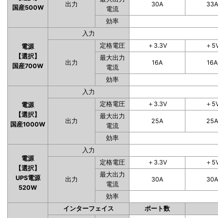
出力
30A
33
国産500W
電流
効率
入力
定格電圧
＋3.3V
＋5
電源
【選択】
最大出力
出力
16A
16A
国産700W
電流
効率
入力
定格電圧
＋3.3V
＋5
電源
【選択】
最大出力
出力
25A
25
国産1000W
電流
効率
入力
電源
定格電圧
＋3.3V
＋5
【選択】
最大出力
UPS電源
出力
30A
30
電流
520W
効率
インターフェイス
ポート数