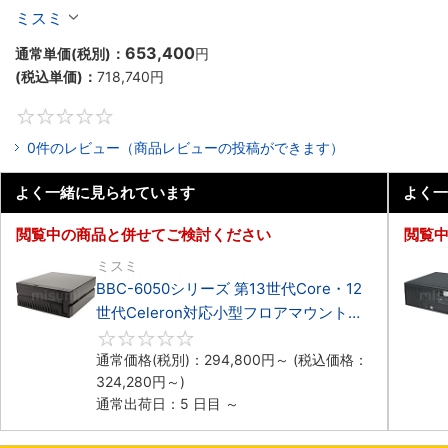
Celeron対応小型フロアマウント4PCIe
ミスミ
653,400
通常単価(税別)：
円
(税込単価)：
718,740
円
0
0件のレビュー（商品レビューの投稿ができます）
よく一緒に見られています
よく一
閲覧中の商品と併せてご検討ください
閲覧
ミスミ
BBC-6050シリーズ 第13世代Core・12
世代Celeron対応小型フロアマウント
3PCIe
0
通常価格(税別)：
294,800
円
～
(税込価格：
324,280
円
～)
通常出荷日：5 日目 ～