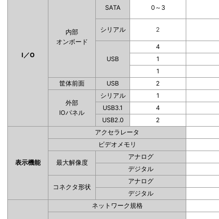
SATA
0～3
シリアル
2
内部
オンボード
4
I／O
USB
1
1
筐体前面
USB
2
シリアル
1
外部
USB3.1
4
IOパネル
USB2.0
2
アクセラレータ
ビデオメモリ
アナログ
表示機能
最大解像度
デジタル
アナログ
コネクタ形状
デジタル
ネットワーク規格