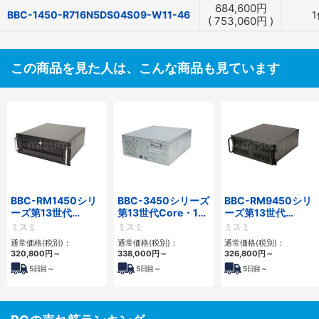
684,600
円
BBC-1450-R716N5DS04S09-W11-46
1
(
753,060
円
)
この商品を見た人は、こんな商品も見ています
BBC-RM1450シリ
BBC-3450シリーズ
BBC-RM9450シリ
ーズ第13世代
第13世代Core・12
ーズ第13世代
Core・12世代
世代Celeron対応フ
Core・12世代
ミスミ
ミスミ
ミスミ
Celeron対応ラック
ロアマウント4PCIe
Celeron対応ラック
通常価格(税別)：
通常価格(税別)：
通常価格(税別)：
マウント4PCIe
マウント4PCIe
320,800
円
～
338,000
円
～
326,800
円
～
5
日目～
5
日目～
5
日目～