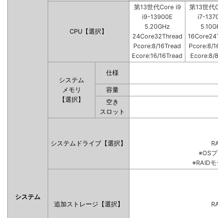
第13世代Core i9
第13世代Co
i9-13900E
i7-137
5.20GHz
5.10G
CPU【選択】
24Core32Thread
16Core24
Pcore:8/16Tread
Pcore:8/1
Ecore:16/16Tread
Ecore:8/
仕様
システム
メモリ
容量
【選択】
空き
スロット
システムドライブ【選択】
RA
※OS
※RAI
システム
追加ストレージ【選択】
RA