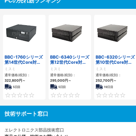
PCの売れ筋ランキング
BBC-1760シリーズ
BBC-6340シリーズ
BBC-6320シリーズ
第14世代Core対応
第12世代Core対応
第10世代Core対応
小型フロアマウント
小型フロアマウント
小型フロアマウント
ミスミ
ミスミ
ミスミ
3PCIe
PC2PCI/2PCIe
FAPC 2PCI・2PCIe
通常価格(税別)：
通常価格(税別)：
通常価格(税別)：
322,800
円
～
295,000
円
～
252,700
円
～
5日目
5日目
19日目
0
0
技術サポート窓口
エレクトロニクス部品技術窓口