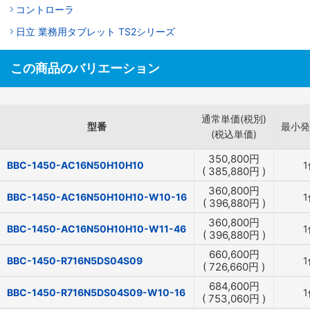
コントローラ
日立 業務用タブレット TS2シリーズ
この商品のバリエーション
通常単価(税別)
型番
最小発
(税込単価)
350,800
円
BBC-1450-AC16N50H10H10
1
(
385,880
円
)
360,800
円
BBC-1450-AC16N50H10H10-W10-16
1
(
396,880
円
)
360,800
円
BBC-1450-AC16N50H10H10-W11-46
1
(
396,880
円
)
660,600
円
BBC-1450-R716N5DS04S09
1
(
726,660
円
)
684,600
円
BBC-1450-R716N5DS04S09-W10-16
1
(
753,060
円
)