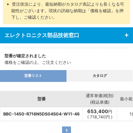
受注状況により、最短納期がカタログ表記よりも長くなる可
能性がございます。現状の詳細な納期は「価格を確認」を押
下し、ご確認ください。
エレクトロニクス部品技術窓口
型番が確定されました
価格をご確認の上、ご注文ください
型番リスト
カタログ
通常単価(税別)
型番
最小発
(税込単価)
653,400
円
BBC-1450-R716N5DS04S04-W11-46
1
(
718,740
円
)
1