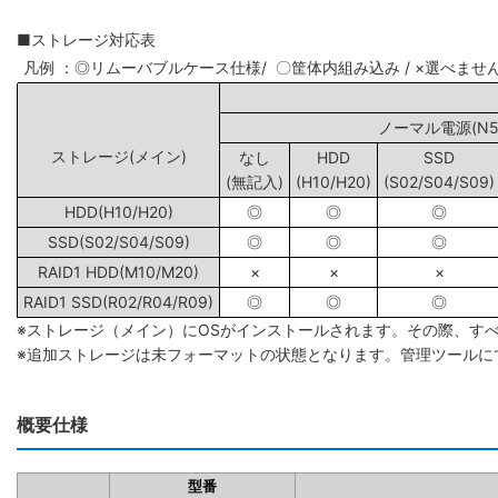
■ストレージ対応表
凡例 ：◎リムーバブルケース仕様/ 〇筐体内組み込み / ×選べませ
ノーマル電源(N5/
ストレージ(メイン)
なし
HDD
SSD
(無記入)
(H10/H20)
(S02/S04/S09)
HDD(H10/H20)
◎
◎
◎
SSD(S02/S04/S09)
◎
◎
◎
RAID1 HDD(M10/M20)
×
×
×
RAID1 SSD(R02/R04/R09)
◎
◎
◎
※ストレージ（メイン）にOSがインストールされます。その際、す
※追加ストレージは未フォーマットの状態となります。管理ツールに
概要仕様
型番