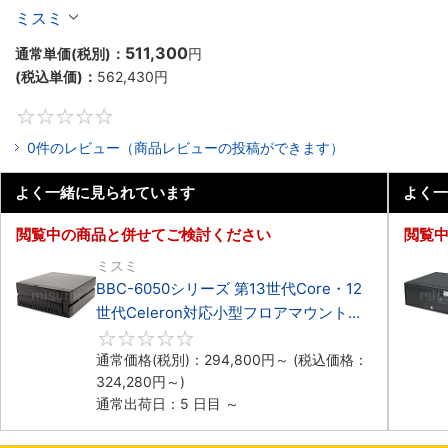
Celeron対応小型フロアマウント4PCIe
ミスミ
511,300
通常単価(税別)：
円
(税込単価)：
562,430
円
0
0件のレビュー（商品レビューの投稿ができます）
よく一緒に見られています
よく一
閲覧中の商品と併せてご検討ください
閲覧
ミスミ
BBC-6050シリーズ 第13世代Core・12
世代Celeron対応小型フロアマウント
3PCIe
0
通常価格(税別)：
294,800
円
～
(税込価格：
324,280
円
～)
通常出荷日：5 日目 ～