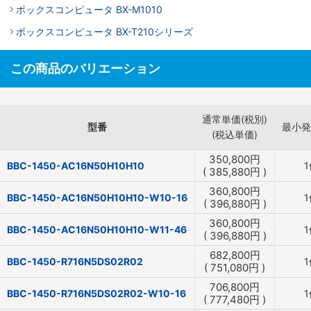
ボックスコンピュータ BX-M1010
ボックスコンピュータ BX-T210シリーズ
この商品のバリエーション
通常単価(税別)
型番
最小発
(税込単価)
350,800
円
BBC-1450-AC16N50H10H10
1
(
385,880
円
)
360,800
円
BBC-1450-AC16N50H10H10-W10-16
1
(
396,880
円
)
360,800
円
BBC-1450-AC16N50H10H10-W11-46
1
(
396,880
円
)
682,800
円
BBC-1450-R716N5DS02R02
1
(
751,080
円
)
706,800
円
BBC-1450-R716N5DS02R02-W10-16
1
(
777,480
円
)