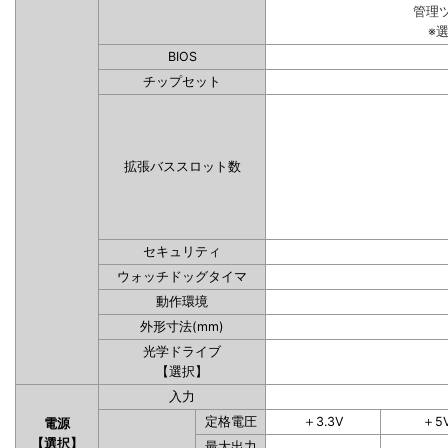
管理
※
BIOS
チップセット
拡張バススロット数
セキュリティ
ウォッチドッグタイマ
動作環境
外形寸法(mm)
光学ドライブ
【選択】
入力
定格電圧
＋3.3V
＋5
電源
【選択】
最大出力