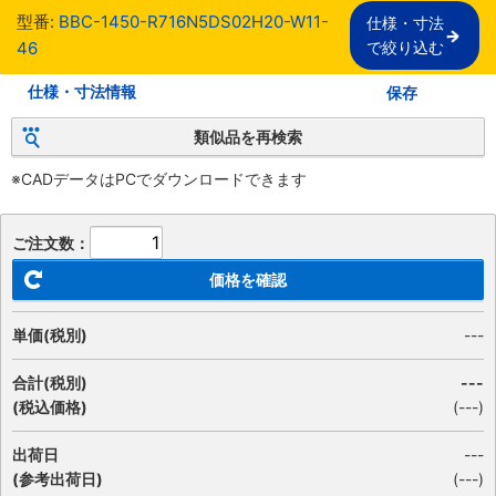
型番:
BBC-1450-R716N5DS02H20-W11-
仕様・寸法

46
で絞り込む
仕様・寸法情報
保存
類似品を再検索
※CADデータはPCでダウンロードできます
ご注文数：
価格を確認
単価(税別)
---
合計(税別)
---
(税込価格)
(
---
)
出荷日
---
(参考出荷日)
(---)