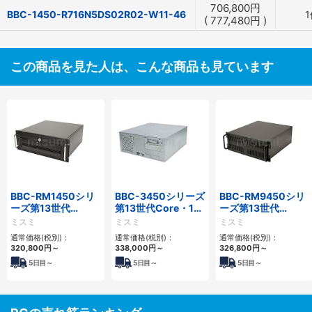
706,800
円
BBC-1450-R716N5DS02R02-W11-46
1
(
777,480
円
)
この商品を見た人は、こんな商品も見ています
BBC-RM1450シリ
BBC-3450シリーズ
BBC-RM9450シリ
ーズ第13世代
第13世代Core・12
ーズ第13世代
Core・12世代
世代Celeron対応フ
Core・12世代
ミスミ
ミスミ
ミスミ
Celeron対応ラック
ロアマウント4PCIe
Celeron対応ラック
通常価格(税別)：
通常価格(税別)：
通常価格(税別)：
マウント4PCIe
マウント4PCIe
320,800
円
～
338,000
円
～
326,800
円
～
5
日目～
5
日目～
5
日目～