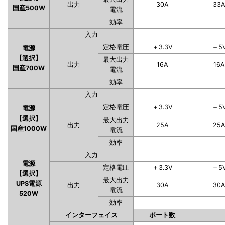
出力
30A
33
国産500W
電流
効率
入力
定格電圧
＋3.3V
＋5
電源
【選択】
最大出力
出力
16A
16A
国産700W
電流
効率
入力
定格電圧
＋3.3V
＋5
電源
【選択】
最大出力
出力
25A
25
国産1000W
電流
効率
入力
電源
定格電圧
＋3.3V
＋5
【選択】
最大出力
UPS電源
出力
30A
30
電流
520W
効率
インターフェイス
ポート数