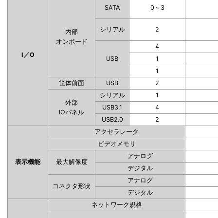
SATA
0～3
シリアル
2
内部
オンボード
4
I／O
USB
1
1
筐体前面
USB
2
シリアル
1
外部
USB3.1
4
IOパネル
USB2.0
2
アクセラレータ
ビデオメモリ
アナログ
表示機能
最大解像度
デジタル
アナログ
コネクタ形状
デジタル
ネットワーク規格