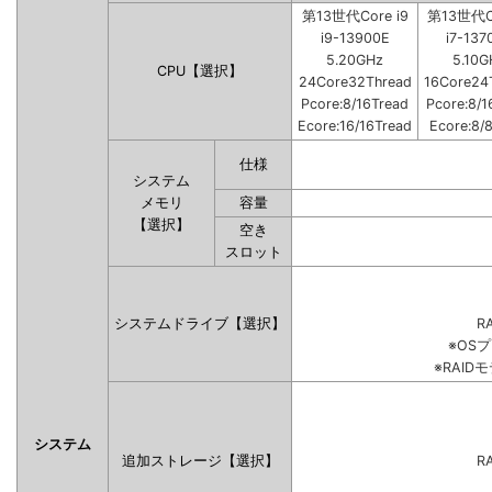
第13世代Core i9
第13世代Co
i9-13900E
i7-137
5.20GHz
5.10G
CPU【選択】
24Core32Thread
16Core24
Pcore:8/16Tread
Pcore:8/1
Ecore:16/16Tread
Ecore:8/
仕様
システム
メモリ
容量
【選択】
空き
スロット
システムドライブ【選択】
RA
※OS
※RAI
システム
追加ストレージ【選択】
RA