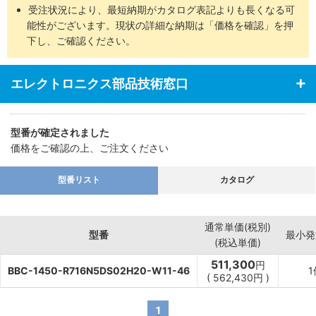
受注状況により、最短納期がカタログ表記よりも長くなる可
能性がございます。現状の詳細な納期は「価格を確認」を押
下し、ご確認ください。
エレクトロニクス部品技術窓口
型番が確定されました
価格をご確認の上、ご注文ください
型番リスト
カタログ
通常単価(税別)
型番
最小発
(税込単価)
511,300
円
BBC-1450-R716N5DS02H20-W11-46
1
(
562,430
円
)
1