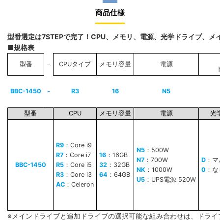
商品仕様
型番選定は7STEPで完了！CPU、メモリ、電源、光学ドライブ、
■規格表
−
型番
CPUタイプ
メモリ容量
電源
BBC-1450
-
R3
16
N5
型番
CPU
メモリ容量
電源
光
R9
：Core i9
N5
：500W
R7
：Core i7
16
：16GB
N7
：700W
D
：マ
BBC-1450
R5
：Core i5
32
：32GB
NK
：1000W
0
：な
R3
：Core i3
64
：64GB
U5
：UPS電源 520W
AC
：Celeron
※メインドライブと追加ドライブの選択可能な組み合わせは、ドライ