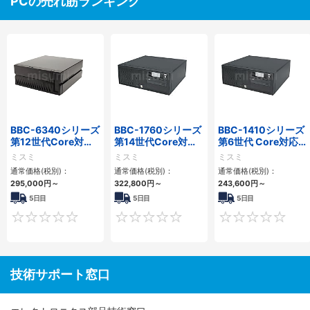
PCの売れ筋ランキング
BBC-6340シリーズ
BBC-1760シリーズ
BBC-1410シリーズ
第12世代Core対応
第14世代Core対応
第6世代 Core対応フ
小型フロアマウント
小型フロアマウント
ロアマウントFAPC
ミスミ
ミスミ
ミスミ
PC2PCI/2PCIe
3PCIe
3PCI・3PCIe
通常価格(税別)：
通常価格(税別)：
通常価格(税別)：
295,000
円
～
322,800
円
～
243,600
円
～
5日目
5日目
5日目
0
0
技術サポート窓口