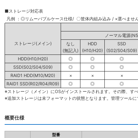
■ストレージ対応表
凡例 ：◎リムーバブルケース仕様/ 〇筐体内組み込み / ×選べませ
ノーマル電源(N5/
ストレージ(メイン)
なし
HDD
SSD
(無記入)
(H10/H20)
(S02/S04/S09)
HDD(H10/H20)
◎
◎
◎
SSD(S02/S04/S09)
◎
◎
◎
RAID1 HDD(M10/M20)
×
×
×
RAID1 SSD(R02/R04/R09)
◎
◎
◎
※ストレージ（メイン）にOSがインストールされます。その際、す
※追加ストレージは未フォーマットの状態となります。管理ツールに
概要仕様
型番