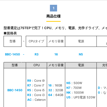
1
商品仕様
型番選定は7STEPで完了！CPU、メモリ、電源、光学ドライブ、
■規格表
−
型番
CPUタイプ
メモリ容量
電源
BBC-1450
-
R3
16
N5
型番
CPU
メモリ容量
電源
光
R9
：Core i9
N5
：500W
R7
：Core i7
16
：16GB
N7
：700W
D
：マ
BBC-1450
R5
：Core i5
32
：32GB
NK
：1000W
0
：な
R3
：Core i3
64
：64GB
U5
：UPS電源 520W
AC
：Celeron