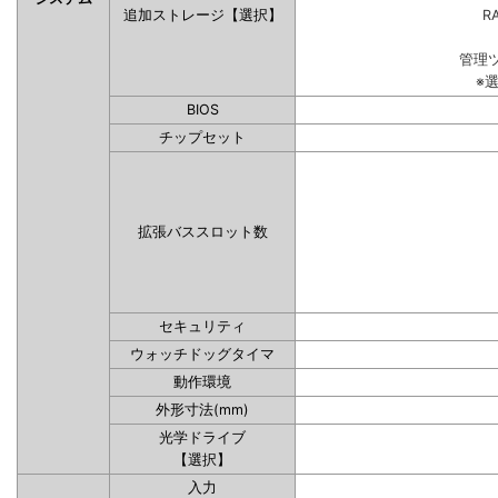
追加ストレージ【選択】
RA
管理
※
BIOS
チップセット
拡張バススロット数
セキュリティ
ウォッチドッグタイマ
動作環境
外形寸法(mm)
光学ドライブ
【選択】
入力