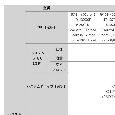
型番
第13世代Core i9
第13世代Co
i9-13900E
i7-137
5.20GHz
5.10G
CPU【選択】
24Core32Thread
16Core24
Pcore:8/16Tread
Pcore:8/1
Ecore:16/16Tread
Ecore:8/
仕様
システム
メモリ
容量
【選択】
空き
スロット
システムドライブ【選択】
RA
※OS
※RAI
システム