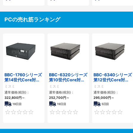
PCの売れ筋ランキング
BBC-1760シリーズ
BBC-6320シリーズ
BBC-6340シリーズ
第14世代Core対応
第10世代Core対応
第12世代Core対応
小型フロアマウント
小型フロアマウント
小型フロアマウント
ミスミ
ミスミ
ミスミ
3PCIe
FAPC 2PCI・2PCIe
PC2PCI/2PCIe
通常価格(税別)：
通常価格(税別)：
通常価格(税別)：
322,800
円
～
252,700
円
～
295,000
円
～
19日目
19日目
5日目
0
0