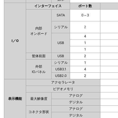
インターフェイス
ポート数
SATA
0～3
シリアル
2
内部
オンボード
4
I／O
USB
1
1
筐体前面
USB
2
シリアル
1
外部
USB3.1
4
IOパネル
USB2.0
2
アクセラレータ
ビデオメモリ
アナログ
表示機能
最大解像度
デジタル
アナログ
コネクタ形状
デジタル