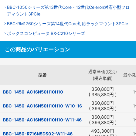
BBC-1050シリーズ第13世代Core・12世代Celeron対応小型フロ
アマウント3PCIe
BBC-RM1760シリーズ第14世代Core対応ラックマウント3PCIe
ボックスコンピュータ BX-C210シリーズ
この商品のバリエーション
通常単価(税別)
型番
最小発
(税込単価)
350,800
円
BBC-1450-AC16N50H10H10
1
(
385,880
円
)
360,800
円
BBC-1450-AC16N50H10H10-W10-16
1
(
396,880
円
)
360,800
円
BBC-1450-AC16N50H10H10-W11-46
1
(
396,880
円
)
493,300
円
BBC-1450-R716N5DS02-W11-46
1