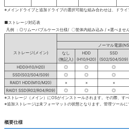
※メインドライブと追加ドライブの選択可能な組み合わせは、ドライ
■ストレージ対応表
凡例 ：◎リムーバブルケース仕様/ 〇筐体内組み込み / ×選べませ
ノーマル電源(N5/
ストレージ(メイン)
なし
HDD
SSD
(無記入)
(H10/H20)
(S02/S04/S09)
HDD(H10/H20)
◎
◎
◎
SSD(S02/S04/S09)
◎
◎
◎
RAID1 HDD(M10/M20)
×
×
×
RAID1 SSD(R02/R04/R09)
◎
◎
◎
※ストレージ（メイン）にOSがインストールされます。その際、す
※追加ストレージは未フォーマットの状態となります。管理ツールに
概要仕様