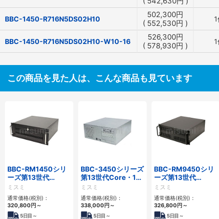
(
542,630
円
)
502,300
円
BBC-1450-R716N5DS02H10
1
(
552,530
円
)
526,300
円
BBC-1450-R716N5DS02H10-W10-16
1
(
578,930
円
)
この商品を見た人は、こんな商品も見ています
BBC-RM1450シリ
BBC-3450シリーズ
BBC-RM9450シリ
ーズ第13世代
第13世代Core・12
ーズ第13世代
Core・12世代
世代Celeron対応フ
Core・12世代
ミスミ
ミスミ
ミスミ
Celeron対応ラック
ロアマウント4PCIe
Celeron対応ラック
通常価格(税別)：
通常価格(税別)：
通常価格(税別)：
マウント4PCIe
マウント4PCIe
320,800
円
～
338,000
円
～
326,800
円
～
5
日目～
5
日目～
5
日目～