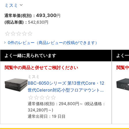
Celeron対応小型フロアマウント4PCIe
ミスミ
493,300
通常単価(税別)：
円
(税込単価)：
542,630
円
0
0件のレビュー（商品レビューの投稿ができます）
よく一緒に見られています
よく一
閲覧中の商品と併せてご検討ください
閲覧
ミスミ
BBC-6050シリーズ 第13世代Core・12
世代Celeron対応小型フロアマウント
3PCIe
0
通常価格(税別)：
294,800
円
～
(税込価格：
324,280
円
～)
通常出荷日：19 日目