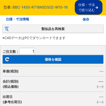
仕様・寸法

型番:
BBC-1450-R716N5DS02-W10-16
で絞り込む
仕様・寸法情報
保存
類似品を再検索
※CADデータはPCでダウンロードできます
ご注文数：
価格を確認
単価(税別)
---
合計(税別)
---
(税込価格)
(
---
)
出荷日
---
(参考出荷日)
(---)