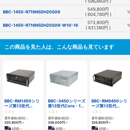
(
596,860
円
)
549,800
円
BBC-1450-R716N5DH20S09
1
(
604,780
円
)
573,800
円
BBC-1450-R716N5DH20S09-W10-16
1
(
631,180
円
)
この商品を見た人は、こんな商品も見ています
BBC-RM1450シリ
BBC-3450シリーズ
BBC-RM9450シリ
ーズ第13世代
第13世代Core・12
ーズ第13世代
Core・12世代
世代Celeron対応フ
Core・12世代
ミスミ
ミスミ
ミスミ
Celeron対応ラック
ロアマウント4PCIe
Celeron対応ラック
通常価格(税別)：
通常価格(税別)：
通常価格(税別)：
マウント4PCIe
マウント4PCIe
320,800
円
～
338,000
円
～
326,800
円
～
5
日目～
5
日目～
5
日目～