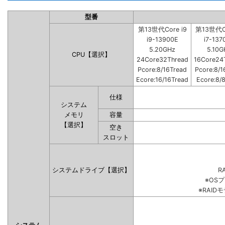
型番
第13世代Core i9
第13世代Co
i9-13900E
i7-137
5.20GHz
5.10G
CPU【選択】
24Core32Thread
16Core24
Pcore:8/16Tread
Pcore:8/1
Ecore:16/16Tread
Ecore:8/
仕様
システム
メモリ
容量
【選択】
空き
スロット
システムドライブ【選択】
RA
※OS
※RAI