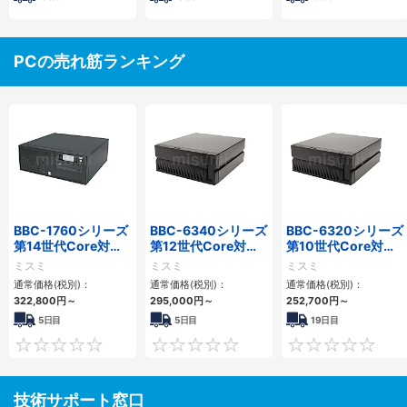
PCの売れ筋ランキング
BBC-1760シリーズ
BBC-6340シリーズ
BBC-6320シリーズ
第14世代Core対応
第12世代Core対応
第10世代Core対応
小型フロアマウント
小型フロアマウント
小型フロアマウント
ミスミ
ミスミ
ミスミ
3PCIe
PC2PCI/2PCIe
FAPC 2PCI・2PCIe
通常価格(税別)：
通常価格(税別)：
通常価格(税別)：
322,800
円
～
295,000
円
～
252,700
円
～
5日目
5日目
19日目
0
0
技術サポート窓口