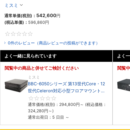
Celeron対応小型フロアマウント4PCIe
ミスミ
542,600
通常単価(税別)：
円
(税込単価)：
596,860
円
0
0件のレビュー（商品レビューの投稿ができます）
よく一緒に見られています
よく一
閲覧中の商品と併せてご検討ください
閲覧
ミスミ
BBC-6050シリーズ 第13世代Core・12
世代Celeron対応小型フロアマウント
3PCIe
0
通常価格(税別)：
294,800
円
～
(税込価格：
324,280
円
～)
通常出荷日：5 日目 ～