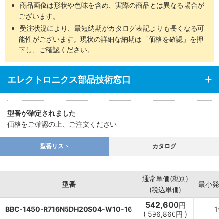
商品画像は形状や色味を含め、実際の商品とは異なる場合が
ございます。
受注状況により、最短納期がカタログ表記よりも長くなる可
能性がございます。現状の詳細な納期は「価格を確認」を押
下し、ご確認ください。
エレクトロニクス部品技術窓口
型番が確定されました
価格をご確認の上、ご注文ください
型番リスト
カタログ
通常単価(税別)
型番
最小発
(税込単価)
542,600
円
BBC-1450-R716N5DH20S04-W10-16
1
(
596,860
円
)