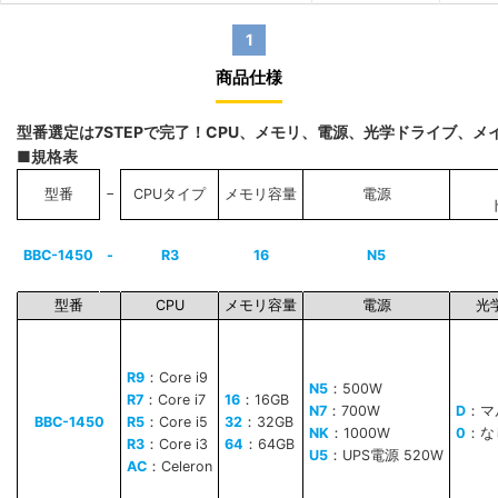
1
商品仕様
型番選定は7STEPで完了！CPU、メモリ、電源、光学ドライブ、
■規格表
−
型番
CPUタイプ
メモリ容量
電源
BBC-1450
-
R3
16
N5
型番
CPU
メモリ容量
電源
光
R9
：Core i9
N5
：500W
R7
：Core i7
16
：16GB
N7
：700W
D
：マ
BBC-1450
R5
：Core i5
32
：32GB
NK
：1000W
0
：な
R3
：Core i3
64
：64GB
U5
：UPS電源 520W
AC
：Celeron