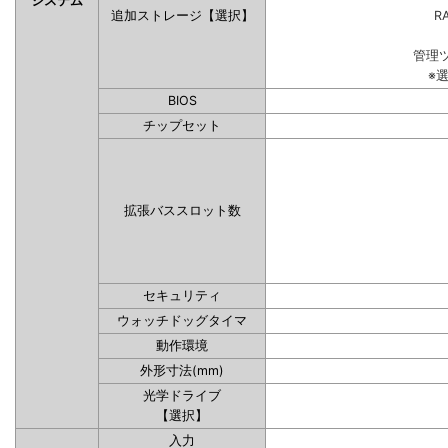
システム
追加ストレージ【選択】
RA
管理
※
BIOS
チップセット
拡張バススロット数
セキュリティ
ウォッチドッグタイマ
動作環境
外形寸法(mm)
光学ドライブ
【選択】
入力