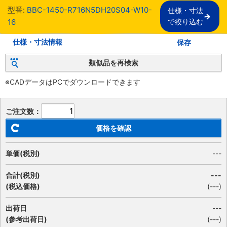
型番:
BBC-1450-R716N5DH20S04-W10-
仕様・寸法

16
で絞り込む
仕様・寸法情報
保存
類似品を再検索
※CADデータはPCでダウンロードできます
ご注文数：
価格を確認
単価(税別)
---
合計(税別)
---
(税込価格)
(
---
)
出荷日
---
(参考出荷日)
(---)