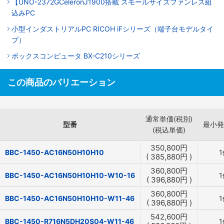
【UNO-2372GCeleronJ1900搭載 スモールサイズファンレス組
込みPC
小型インダストリアルPC RICOH iFシリーズ（端子台モデルタイ
プ）
ボックスコンピュータ BX-C210シリーズ
この商品のバリエーション
通常単価(税別)
型番
最小発
(税込単価)
350,800
円
BBC-1450-AC16N50H10H10
1
(
385,880
円
)
360,800
円
BBC-1450-AC16N50H10H10-W10-16
1
(
396,880
円
)
360,800
円
BBC-1450-AC16N50H10H10-W11-46
1
(
396,880
円
)
542,600
円
BBC-1450-R716N5DH20S04-W11-46
1