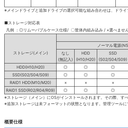
※メインドライブと追加ドライブの選択可能な組み合わせは、ドライ
■ストレージ対応表
凡例 ：◎リムーバブルケース仕様/ 〇筐体内組み込み / ×選べませ
ノーマル電源(N5/
ストレージ(メイン)
なし
HDD
SSD
(無記入)
(H10/H20)
(S02/S04/S09)
HDD(H10/H20)
◎
◎
◎
SSD(S02/S04/S09)
◎
◎
◎
RAID1 HDD(M10/M20)
×
×
×
RAID1 SSD(R02/R04/R09)
◎
◎
◎
※ストレージ（メイン）にOSがインストールされます。その際、す
※追加ストレージは未フォーマットの状態となります。管理ツールに
概要仕様