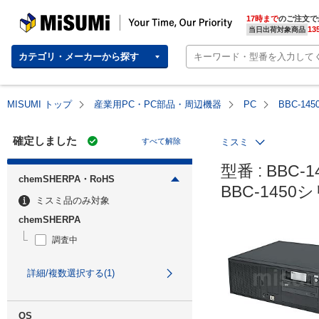
MISUMI | Your Time, Our Priority
17時まで
のご注文で
13
当日出荷対象商品
カテゴリ・メーカーから探す
MISUMI トップ
産業用PC・PC部品・周辺機器
PC
BBC-1
確定しました
すべて解除
ミスミ
型番 : BBC-1
chemSHERPA・RoHS
BBC-145
ミスミ品のみ対象
chemSHERPA
調査中
詳細/複数選択する(1)
OS