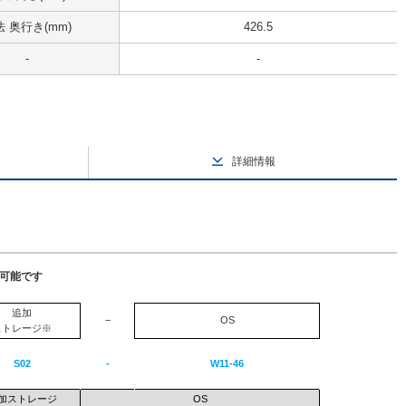
 奥行き(mm)
426.5
-
-
詳細情報
択可能です
追加
−
OS
ストレージ※
S02
-
W11-46
加ストレージ
OS