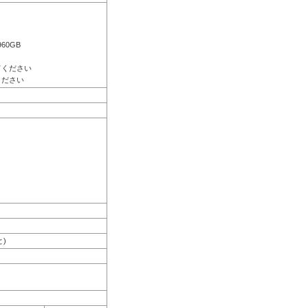
960GB
。
てください
ください
と)