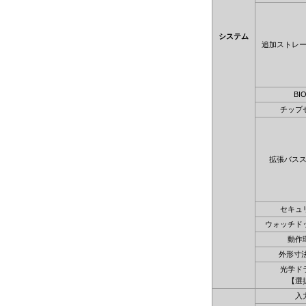
システム
追加ストレ
BI
チップ
拡張バス
セキュ
ウォッチド
動作
外形寸法
光学ド
【選
入