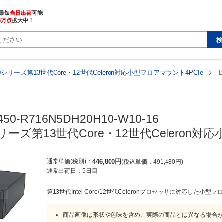
最短
当日出荷
5万点
拡大中！
450シリーズ第13世代Core・12世代Celeron対応小型フロアマウント4PCIe
450-R716N5DH20H10-W10-16

0シリーズ第13世代Core・12世代Celeron
通常単価(税別)
446,800
円
税込単価
491,480
円
通常出荷日：
5日目
第13世代Intel Core/12世代Celeronプロセッサに対応した小
商品画像は形状や色味を含め、実際の商品とは異なる場合