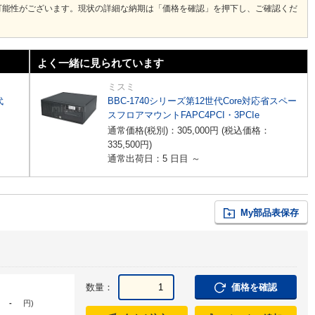
可能性がございます。現状の詳細な納期は「価格を確認」を押下し、ご確認くだ
よく一緒に見られています
ミスミ
代
BBC-1740シリーズ第12世代Core対応省スペー
スフロアマウントFAPC4PCI・3PCIe
通常価格(税別)：
305,000
円
(税込価格：
335,500
円
)
通常出荷日：5 日目 ～
My部品表保存
数量：
価格を確認
-
円
)