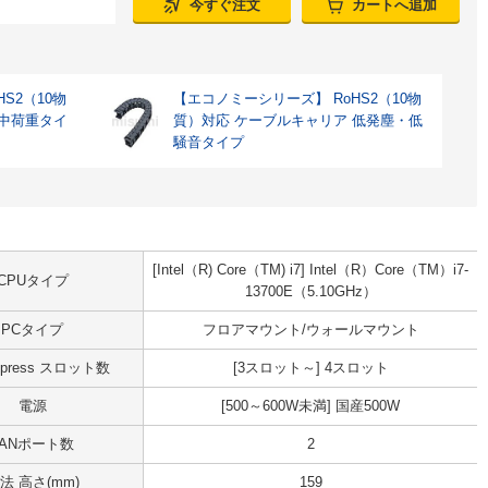
今すぐ注文
カートへ追加
S2（10物
【エコノミーシリーズ】 RoHS2（10物
 中荷重タイ
質）対応 ケーブルキャリア 低発塵・低
騒音タイプ
[Intel（R) Core（TM) i7] Intel（R）Core（TM）i7-
CPUタイプ
13700E（5.10GHz）
PCタイプ
フロアマウント/ウォールマウント
Express スロット数
[3スロット～] 4スロット
電源
[500～600W未満] 国産500W
LANポート数
2
法 高さ(mm)
159