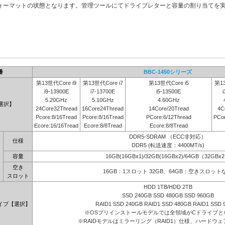
ォーマットの状態となります。管理ツールにてドライブレターと容量の割り当てを
番
BBC-1450シリーズ
第13世代Core i9
第13世代Core i7
第13世代Core i5
第13
i9-13900E
i7-13700E
i5-13500E
i
5.20GHz
5.10GHz
4.60GHz
選択】
24Core32Thread
16Core24Thread
14Core/20Tread
4C
Pcore:8/16Tread
Pcore:8/16Tread
PCore:6/12Thread
PCor
Ecore:16/16Tread
Ecore:8/8Tread
Ecore:8/8Tread
DDR5-SDRAM （ECC非対応）
仕様
DDR5 (転送速度：4400MT/s)
容量
16GB(16GBx1)/32GB(16GBx2)/64GB（32GBx
空き
16GB：1スロット 32GB、64GB：空きスロット
スロット
HDD 1TB/HDD 2TB
SSD 240GB SSD 480GB SSD 960GB
イブ【選択】
RAID1 SSD 240GB RAID1 SSD 480GB RAID1 SSD 
※OSプリインストールモデルでは全領域がCドライブと
※RAIDモデルはミラーリング（RAID1）仕様、ハードウェア