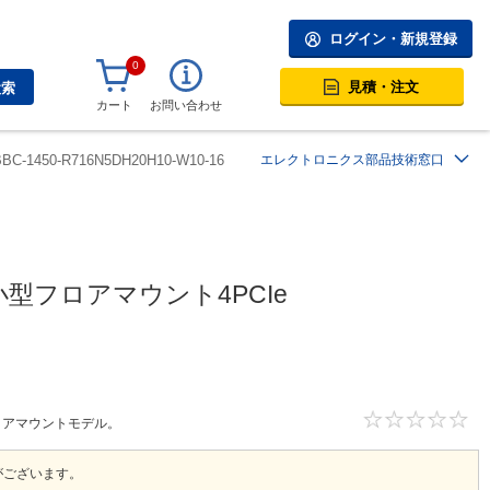
ログイン・新規登録
0
見積・注文
検索
カート
お問い合わせ
BBC-1450-R716N5DH20H10-W10-16
エレクトロニクス部品技術窓口
対応小型フロアマウント4PCIe
型フロアマウントモデル。
がございます。