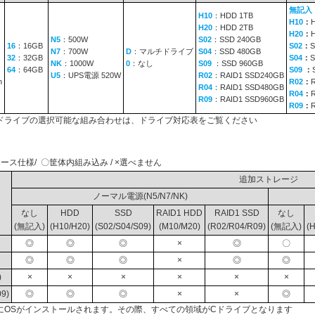
無記入
H10
：HDD 1TB
H10
：
H20
：HDD 2TB
H20
：
N5
：500W
S02
：SSD 240GB
16
：16GB
S02
：
S
N7
：700W
D
：マルチドライブ
S04
：SSD 480GB
32
：32GB
S04
：
S
NK
：1000W
0
：なし
S09
：SSD 960GB
64
：64GB
S09
：
U5
：UPS電源 520W
R02
：RAID1 SSD240GB
n
R02
：
R04
：RAID1 SSD480GB
R04
：
R09
：RAID1 SSD960GB
R09
：
ドライブの選択可能な組み合わせは、ドライブ対応表をご覧ください
ース仕様/ 〇筐体内組み込み / ×選べません
追加ストレージ
ノーマル電源(N5/N7/NK)
なし
HDD
SSD
RAID1 HDD
RAID1 SSD
なし
(無記入)
(H10/H20)
(S02/S04/S09)
(M10/M20)
(R02/R04/R09)
(無記入)
(
◎
◎
◎
×
◎
〇
◎
◎
◎
×
◎
◎
)
×
×
×
×
×
×
9)
◎
◎
◎
×
×
◎
にOSがインストールされます。その際、すべての領域がCドライブとなります