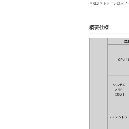
※追加ストレージは未フ
概要仕様
型
CPU【
システム
メモリ
【選択】
システムドラ