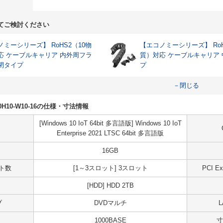
てご検討ください
ミーシリーズ】 RoHS2（10物
【エコノミーシリーズ】 RoH
応 ケーブルキャリア 内外周フラ
質）対応 ケーブルキャリア
閉タイプ
プ
－閉じる
H20H10-W10-16の仕様・寸法情報
[Windows 10 IoT 64bit 多言語版] Windows 10 IoT
Enterprise 2021 LTSC 64bit 多言語版
16GB
ット数
[1～3スロット] 3スロット
PCI 
[HDD] HDD 2TB
ブ
DVDマルチ
1000BASE
寸