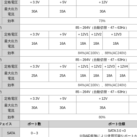
定格電圧
＋3.3V
＋5V
＋12V
最大出力
30A
33A
30A
電流
効率
73%
力
85～264V（自動切替・47～63Hz）
定格電圧
＋3.3V
＋5V
＋12V1
＋12V2
＋12V3
最大出力
16A
16A
18A
18A
18A
電流
効率
84%(AC100V）、88%(AC240V)
力
85～264V（自動切替・47～63Hz）
定格電圧
＋3.3V
＋5V
＋12V1
＋12V2
＋12V3
＋12V4
最大出力
25A
25A
18A
18A
18A
18A
電流
効率
84%(AC100V）、88%(AC240V)
力
85～264V（自動切替・47～63Hz）
定格電圧
＋3.3V
＋5V
＋12V
最大出力
30A
30A
35A
電流
効率
80%
フェイス
ポート数
ポート仕様
SATA 3.0 ×3
SATA
0～3
※RAID有無により使用可能なポート