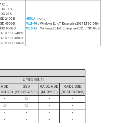
：
なし
HDD 1TB
HDD 2TB
SD 240GB
無記入
：なし
SD 480GB
W11-46
：Windows11 IoT Enterprise2024 LTSC 64bit
SSD 960GB
W10-16
：Windows10 IoT Enterprise2021 LTSC 64bit
RAID1 SSD240GB
RAID1 SSD480GB
RAID1 SSD960GB
UPS電源(U5)
HDD
SSD
RAID1 HDD
RAID1 SSD
H10/H20)
(S02/S04/S09)
(M10/M20)
(R02/R04/R09)
×
◎
×
×
◎
◎
×
×
×
×
×
×
×
×
×
×