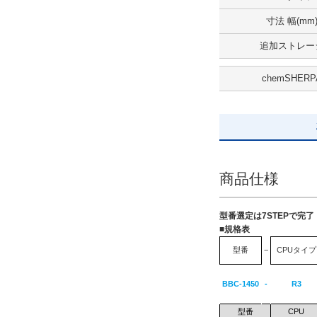
寸法 幅(mm
解除
追加ストレー
出荷日
chemSHERP
すべて
5日以内
商品仕様
型番選定は7STEPで完
■規格表
型番
−
CPUタイプ
BBC-1450
-
R3
型番
CPU