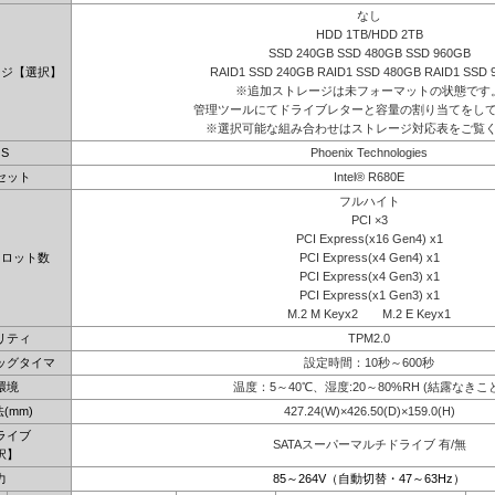
なし
HDD 1TB/HDD 2TB
SSD 240GB SSD 480GB SSD 960GB
ージ【選択】
RAID1 SSD 240GB RAID1 SSD 480GB RAID1 SSD 
※追加ストレージは未フォーマットの状態です
管理ツールにてドライブレターと容量の割り当てをし
※選択可能な組み合わせはストレージ対応表をご覧
OS
Phoenix Technologies
セット
Intel® R680E
フルハイト
PCI ×3
PCI Express(x16 Gen4) x1
スロット数
PCI Express(x4 Gen4) x1
PCI Express(x4 Gen3) x1
PCI Express(x1 Gen3) x1
M.2 M Keyx2 M.2 E Keyx1
リティ
TPM2.0
ッグタイマ
設定時間：10秒～600秒
環境
温度：5～40℃、湿度:20～80%RH (結露なきこ
(mm)
427.24(W)×426.50(D)×159.0(H)
ライブ
SATAスーパーマルチドライブ 有/無
択】
力
85～264V（自動切替・47～63Hz）