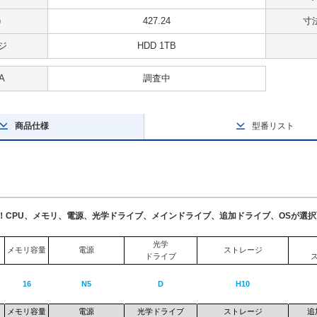
)
427.24
寸法
ジ
HDD 1TB
A
調査中
商品仕様
型番リスト
了！CPU、メモリ、電源、光学ドライブ、メインドライブ、追加ドライブ、OSが選
光学
メモリ容量
電源
ストレージ
ドライブ
16
N5
D
H10
メモリ容量
電源
光学ドライブ
ストレージ
追