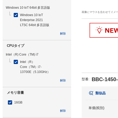
Windows 10 IoT 64bit 多言語版
画像にマウスを合わせてイメ
Windows 10 IoT
Enterprise 2021
LTSC 64bit 多言語版
解除
CPUタイプ
Intel（R) Core（TM) i7
Intel（R）
Core（TM）i7-
13700E（5.10GHz）
BBC-1450
型番
:
解除
メモリ容量
類似品
16GB
単価(税別)
解除