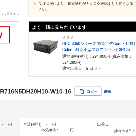
受注状況により、最短納期がカタログ表記よりも長くなる
さい。
ージを拡大する
よく一緒に見られています
ミスミ
BBC-6050シリーズ 第13世代Core・12世
Celeron対応小型フロアマウント3PCIe
通常価格(税別)：
294,800
円
(税込価格：
324,280
円
)
通常出荷日：5 日目 ～
-R716N5DH20H10-W10-16
コピー
解除
-
円
合計(税別)
-
円
出荷日
-
(税込価格：
-
円
)
(参考出荷日：