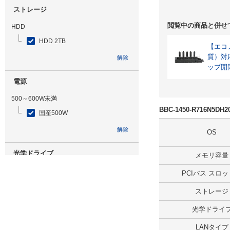
ストレージ
閲覧中の商品と併せ
HDD
HDD 2TB
【エコノ
質）対
解除
ップ開
電源
500～600W未満
BBC-1450-R716N5D
国産500W
解除
OS
光学ドライブ
メモリ容量
DVDマルチ
PCIバス スロ
解除
ストレージ
光学ドライ
追加ストレージ
LANタイプ
HDD 1TB