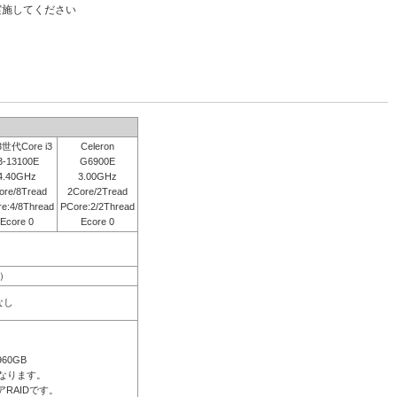
実施してください
世代Core i3
Celeron
3-13100E
G6900E
4.40GHz
3.00GHz
ore/8Tread
2Core/2Tread
e:4/8Thread
PCore:2/2Thread
Ecore 0
Ecore 0
2）
なし
960GB
なります。
RAIDです。