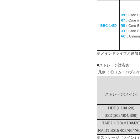
R9
：Core i9
R7
：Core i7
BBC-1450
R5
：Core i5
R3
：Core i3
AC
：Celero
※メインドライブと追加
■ストレージ対応表
凡例 ：◎リムーバブルケ
ストレージ(メイン)
HDD(H10/H20)
SSD(S02/S04/S09)
RAID1 HDD(M10/M20
RAID1 SSD(R02/R04/R0
※ストレージ（メイン）