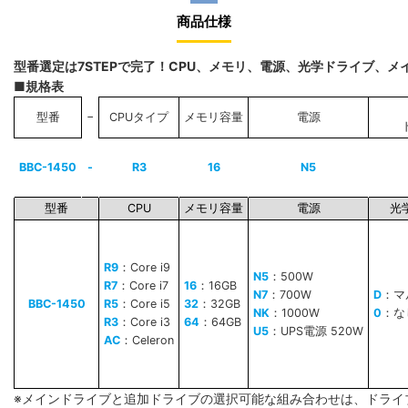
商品仕様
型番選定は7STEPで完了！CPU、メモリ、電源、光学ドライブ、
■規格表
−
型番
CPUタイプ
メモリ容量
電源
BBC-1450
-
R3
16
N5
型番
CPU
メモリ容量
電源
光
R9
：Core i9
N5
：500W
R7
：Core i7
16
：16GB
N7
：700W
D
：マ
BBC-1450
R5
：Core i5
32
：32GB
NK
：1000W
0
：な
R3
：Core i3
64
：64GB
U5
：UPS電源 520W
AC
：Celeron
※メインドライブと追加ドライブの選択可能な組み合わせは、ドライ