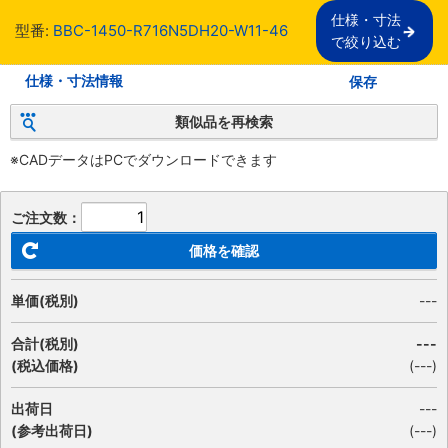
仕様・寸法

型番:
BBC-1450-R716N5DH20-W11-46
で絞り込む
仕様・寸法情報
保存
類似品を再検索
※CADデータはPCでダウンロードできます
ご注文数：
価格を確認
単価(税別)
---
合計(税別)
---
(税込価格)
(
---
)
出荷日
---
(参考出荷日)
(---)