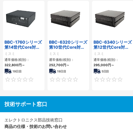
BBC-1760シリーズ
BBC-6320シリーズ
BBC-6340シリーズ
第14世代Core対応
第10世代Core対応
第12世代Core対応
小型フロアマウント
小型フロアマウント
小型フロアマウント
ミスミ
ミスミ
ミスミ
3PCIe
FAPC 2PCI・2PCIe
PC2PCI/2PCIe
通常価格(税別)：
通常価格(税別)：
通常価格(税別)：
322,800
円
～
252,700
円
～
295,000
円
～
19日目
19日目
5日目
0
0
技術サポート窓口
エレクトロニクス部品技術窓口
商品の仕様・技術のお問い合わせ