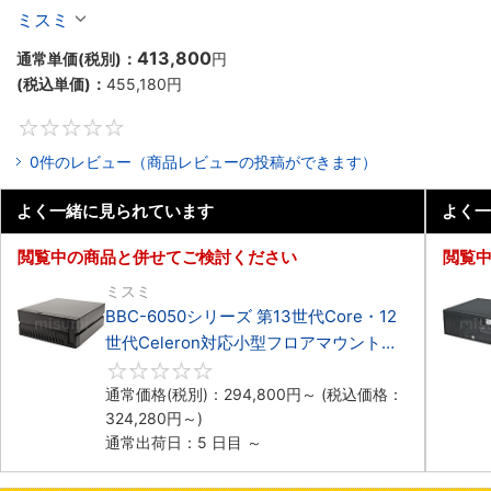
Celeron対応小型フロアマウント4PCIe
ミスミ
413,800
通常単価(税別)：
円
(税込単価)：
455,180
円
0
0件のレビュー（商品レビューの投稿ができます）
よく一緒に見られています
よく一
閲覧中の商品と併せてご検討ください
閲覧
ミスミ
BBC-6050シリーズ 第13世代Core・12
世代Celeron対応小型フロアマウント
3PCIe
0
通常価格(税別)：
294,800
円
～
(税込価格：
324,280
円
～)
通常出荷日：5 日目 ～