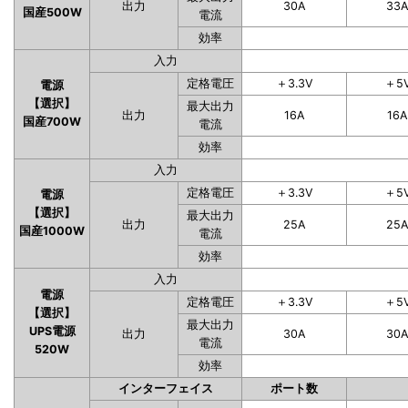
出力
30A
33
国産500W
電流
効率
入力
定格電圧
＋3.3V
＋5
電源
【選択】
最大出力
出力
16A
16A
国産700W
電流
効率
入力
定格電圧
＋3.3V
＋5
電源
【選択】
最大出力
出力
25A
25
国産1000W
電流
効率
入力
電源
定格電圧
＋3.3V
＋5
【選択】
最大出力
UPS電源
出力
30A
30
電流
520W
効率
インターフェイス
ポート数