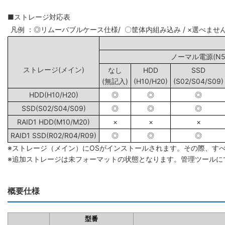
■ストレージ対応表
凡例 ：◎リムーバブルケース仕様/ 〇筐体内組み込み / ×選べませ
ノーマル電源(N5/
ストレージ(メイン)
なし
HDD
SSD
(無記入)
(H10/H20)
(S02/S04/S09)
HDD(H10/H20)
◎
◎
◎
SSD(S02/S04/S09)
◎
◎
◎
RAID1 HDD(M10/M20)
×
×
×
RAID1 SSD(R02/R04/R09)
◎
◎
◎
※ストレージ（メイン）にOSがインストールされます。その際、す
※追加ストレージは未フォーマットの状態となります。管理ツールに
概要仕様
型番