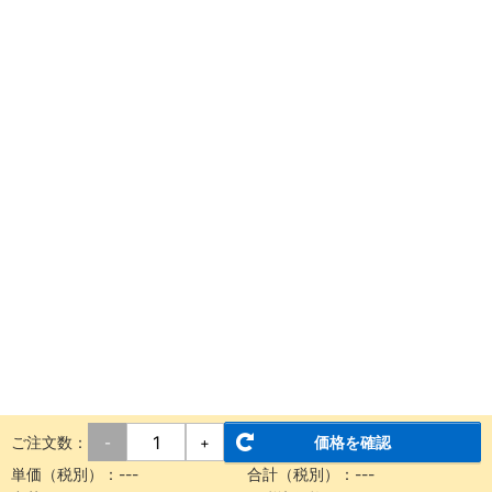
ご注文数：
価格を確認
-
+
単価（税別）：
---
合計（税別）：
---