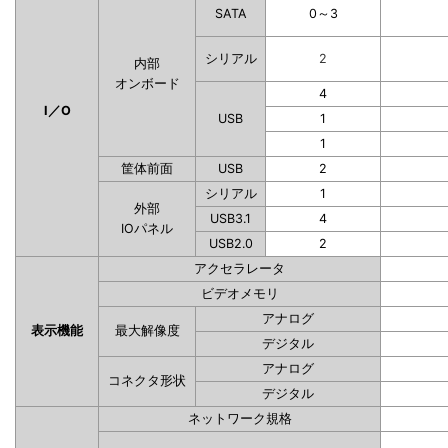
SATA
0～3
シリアル
2
内部
オンボード
4
I／O
USB
1
1
筐体前面
USB
2
シリアル
1
外部
USB3.1
4
IOパネル
USB2.0
2
アクセラレータ
ビデオメモリ
アナログ
表示機能
最大解像度
デジタル
アナログ
コネクタ形状
デジタル
ネットワーク規格