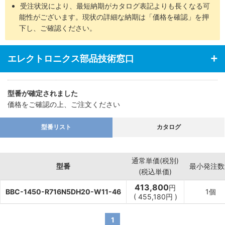
受注状況により、最短納期がカタログ表記よりも長くなる可
能性がございます。現状の詳細な納期は「価格を確認」を押
下し、ご確認ください。
エレクトロニクス部品技術窓口
型番が確定されました
価格をご確認の上、ご注文ください
型番リスト
カタログ
通常単価(税別)
型番
最小発注数
(税込単価)
413,800
円
BBC-1450-R716N5DH20-W11-46
1個
(
455,180
円
)
1