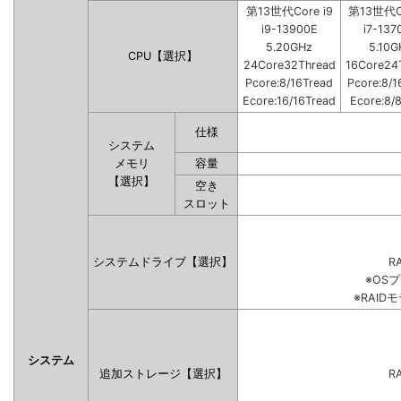
第13世代Core i9
第13世代Co
i9-13900E
i7-137
5.20GHz
5.10G
CPU【選択】
24Core32Thread
16Core24
Pcore:8/16Tread
Pcore:8/1
Ecore:16/16Tread
Ecore:8/
仕様
システム
メモリ
容量
【選択】
空き
スロット
システムドライブ【選択】
RA
※OS
※RAI
システム
追加ストレージ【選択】
RA