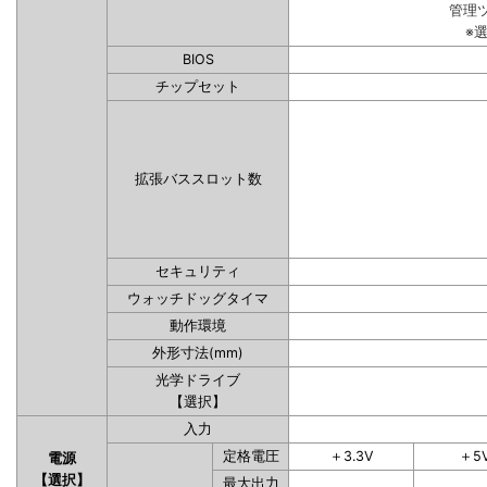
管理
※
BIOS
チップセット
拡張バススロット数
セキュリティ
ウォッチドッグタイマ
動作環境
外形寸法(mm)
光学ドライブ
【選択】
入力
定格電圧
＋3.3V
＋5
電源
【選択】
最大出力