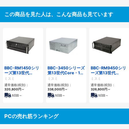
この商品を見た人は、こんな商品も見ています
BBC-RM1450シリ
BBC-3450シリーズ
BBC-RM9450シリ
ーズ第13世代
第13世代Core・12
ーズ第13世代
Core・12世代
世代Celeron対応フ
Core・12世代
ミスミ
ミスミ
ミスミ
Celeron対応ラック
ロアマウント4PCIe
Celeron対応ラック
通常価格(税別)：
通常価格(税別)：
通常価格(税別)：
マウント4PCIe
マウント4PCIe
320,800
円
～
338,000
円
～
326,800
円
～
5
日目～
5
日目～
5
日目～
PCの売れ筋ランキング