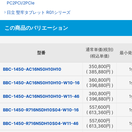
PC2PCI/2PCIe
日立 堅牢タブレット RG1シリーズ
この商品のバリエーション
通常単価(税別)
型番
最小発
(税込単価)
350,800
円
BBC-1450-AC16N50H10H10
1
(
385,880
円
)
360,800
円
BBC-1450-AC16N50H10H10-W10-16
1
(
396,880
円
)
360,800
円
BBC-1450-AC16N50H10H10-W11-46
1
(
396,880
円
)
557,600
円
BBC-1450-R716N5DH10S04-W10-16
1
(
613,360
円
)
557,600
円
BBC-1450-R716N5DH10S04-W11-46
1
(
613,360
円
)