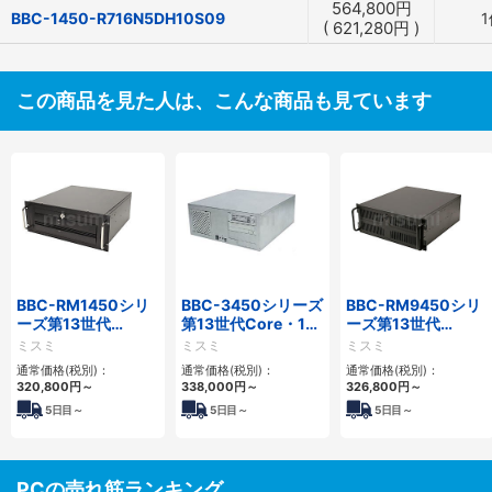
564,800
円
BBC-1450-R716N5DH10S09
1
(
621,280
円
)
この商品を見た人は、こんな商品も見ています
BBC-RM1450シリ
BBC-3450シリーズ
BBC-RM9450シリ
ーズ第13世代
第13世代Core・12
ーズ第13世代
Core・12世代
世代Celeron対応フ
Core・12世代
ミスミ
ミスミ
ミスミ
Celeron対応ラック
ロアマウント4PCIe
Celeron対応ラック
通常価格(税別)：
通常価格(税別)：
通常価格(税別)：
マウント4PCIe
マウント4PCIe
320,800
円
～
338,000
円
～
326,800
円
～
5
日目～
5
日目～
5
日目～
PCの売れ筋ランキング