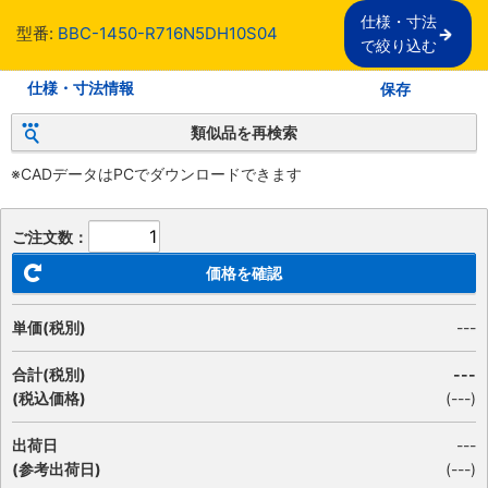
仕様・寸法

型番:
BBC-1450-R716N5DH10S04
で絞り込む
仕様・寸法情報
保存
類似品を再検索
※CADデータはPCでダウンロードできます
ご注文数：
価格を確認
単価(税別)
---
合計(税別)
---
(税込価格)
(
---
)
出荷日
---
(参考出荷日)
(---)