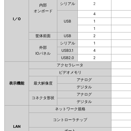
シリアル
2
内部
オンボード
4
I／O
USB
1
1
筐体前面
USB
2
シリアル
1
外部
USB3.1
4
IOパネル
USB2.0
2
アクセラレータ
ビデオメモリ
アナログ
表示機能
最大解像度
デジタル
アナログ
コネクタ形状
デジタル
ネットワーク規格
コントローラチップ
LAN
ポート