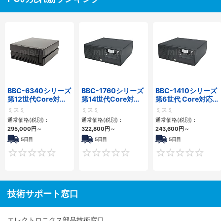
BBC-6340シリーズ
BBC-1760シリーズ
BBC-1410シリーズ
第12世代Core対応
第14世代Core対応
第6世代 Core対応フ
小型フロアマウント
小型フロアマウント
ロアマウントFAPC
ミスミ
ミスミ
ミスミ
PC2PCI/2PCIe
3PCIe
3PCI・3PCIe
通常価格(税別)：
通常価格(税別)：
通常価格(税別)：
295,000
円
～
322,800
円
～
243,600
円
～
5日目
5日目
5日目
0
0
技術サポート窓口
エレクトロニクス部品技術窓口