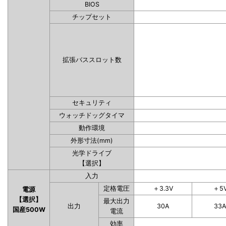
BIOS
チップセット
拡張バススロット数
セキュリティ
ウォッチドッグタイマ
動作環境
外形寸法(mm)
光学ドライブ
【選択】
入力
定格電圧
＋3.3V
＋5
電源
【選択】
最大出力
出力
30A
33
国産500W
電流
効率