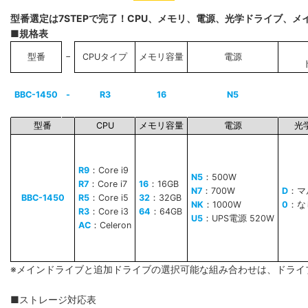
型番選定は7STEPで完了！CPU、メモリ、電源、光学ドライブ、
■規格表
−
型番
CPUタイプ
メモリ容量
電源
BBC-1450
-
R3
16
N5
型番
CPU
メモリ容量
電源
光
R9
：Core i9
N5
：500W
R7
：Core i7
16
：16GB
N7
：700W
D
：マ
BBC-1450
R5
：Core i5
32
：32GB
NK
：1000W
0
：な
R3
：Core i3
64
：64GB
U5
：UPS電源 520W
AC
：Celeron
※メインドライブと追加ドライブの選択可能な組み合わせは、ドライ
■ストレージ対応表