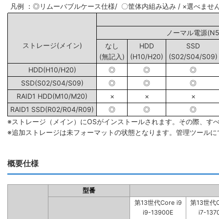
凡例 ：◎リムーバブルケース仕様/ 〇筐体内組み込み / ×選べませ
ノーマル電源(N5/
ストレージ(メイン)
なし
HDD
SSD
(無記入)
(H10/H20)
(S02/S04/S09)
HDD(H10/H20)
◎
◎
◎
SSD(S02/S04/S09)
◎
◎
◎
RAID1 HDD(M10/M20)
×
×
×
RAID1 SSD(R02/R04/R09)
◎
◎
◎
※ストレージ（メイン）にOSがインストールされます。その際、す
※追加ストレージは未フォーマットの状態となります。管理ツールに
概要仕様
型番
第13世代Core i9
第13世代Co
i9-13900E
i7-137