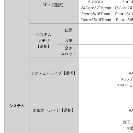
5.20GHz
5.10G
CPU【選択】
24Core32Thread
16Core24
Pcore:8/16Tread
Pcore:8/1
Ecore:16/16Tread
Ecore:8/
仕様
システム
メモリ
容量
【選択】
空き
スロット
システムドライブ【選択】
RA
※OS
※RAI
システム
追加ストレージ【選択】
RA
管理
※