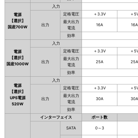
入力
定格電圧
＋3.3V
＋5
電源
【選択】
最大出力
出力
16A
16A
国産700W
電流
効率
入力
定格電圧
＋3.3V
＋5
電源
【選択】
最大出力
出力
25A
25
国産1000W
電流
効率
入力
電源
定格電圧
＋3.3V
＋5
【選択】
最大出力
UPS電源
出力
30A
30
電流
520W
効率
インターフェイス
ポート数
SATA
0～3