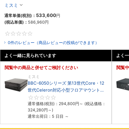
Celeron対応小型フロアマウント4PCIe
ミスミ
533,600
通常単価(税別)：
円
(税込単価)：
586,960
円
0
0件のレビュー（商品レビューの投稿ができます）
よく一緒に見られています
よく一
閲覧中の商品と併せてご検討ください
閲覧
ミスミ
BBC-6050シリーズ 第13世代Core・12
世代Celeron対応小型フロアマウント
3PCIe
0
通常価格(税別)：
294,800
円
～
(税込価格：
324,280
円
～)
通常出荷日：5 日目 ～