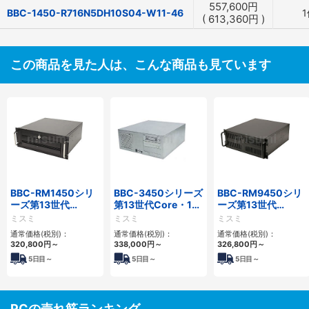
557,600
円
BBC-1450-R716N5DH10S04-W11-46
1
(
613,360
円
)
この商品を見た人は、こんな商品も見ています
BBC-RM1450シリ
BBC-3450シリーズ
BBC-RM9450シリ
ーズ第13世代
第13世代Core・12
ーズ第13世代
Core・12世代
世代Celeron対応フ
Core・12世代
ミスミ
ミスミ
ミスミ
Celeron対応ラック
ロアマウント4PCIe
Celeron対応ラック
通常価格(税別)：
通常価格(税別)：
通常価格(税別)：
マウント4PCIe
マウント4PCIe
320,800
円
～
338,000
円
～
326,800
円
～
5
日目～
5
日目～
5
日目～
PCの売れ筋ランキング