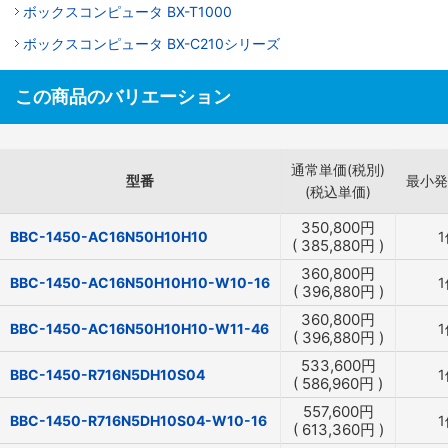
ボックスコンピュータ BX-T1000
ボックスコンピュータ BX-C210シリーズ
この商品のバリエーション
通常単価(税別)
型番
最小発
(税込単価)
350,800
円
BBC-1450-AC16N50H10H10
1
(
385,880
円
)
360,800
円
BBC-1450-AC16N50H10H10-W10-16
1
(
396,880
円
)
360,800
円
BBC-1450-AC16N50H10H10-W11-46
1
(
396,880
円
)
533,600
円
BBC-1450-R716N5DH10S04
1
(
586,960
円
)
557,600
円
BBC-1450-R716N5DH10S04-W10-16
1
(
613,360
円
)