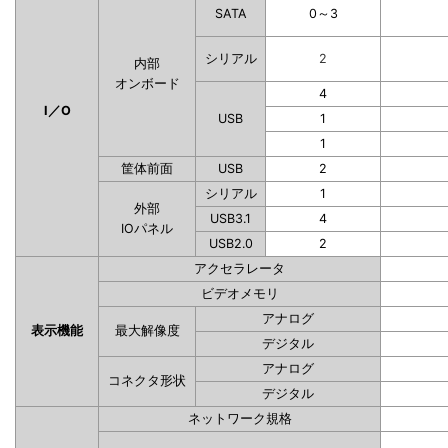
SATA
0～3
シリアル
2
内部
オンボード
4
I／O
USB
1
1
筐体前面
USB
2
シリアル
1
外部
USB3.1
4
IOパネル
USB2.0
2
アクセラレータ
ビデオメモリ
アナログ
表示機能
最大解像度
デジタル
アナログ
コネクタ形状
デジタル
ネットワーク規格