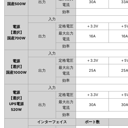
出力
30A
33
国産500W
電流
効率
入力
定格電圧
＋3.3V
＋5
電源
【選択】
最大出力
出力
16A
16A
国産700W
電流
効率
入力
定格電圧
＋3.3V
＋5
電源
【選択】
最大出力
出力
25A
25
国産1000W
電流
効率
入力
電源
定格電圧
＋3.3V
＋5
【選択】
最大出力
UPS電源
出力
30A
30
電流
520W
効率
インターフェイス
ポート数