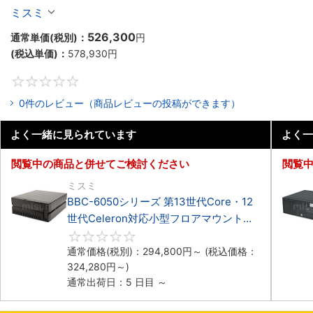
Celeron対応小型フロアマウント4PCIe
ミスミ
526,300
通常単価(税別)：
円
(税込単価)：
578,930
円
0
0件のレビュー（商品レビューの投稿ができます）
よく一緒に見られています
よく一
閲覧中の商品と併せてご検討ください
閲覧
ミスミ
BBC-6050シリーズ 第13世代Core・12
世代Celeron対応小型フロアマウント
3PCIe
0
通常価格(税別)：
294,800
円
～
(税込価格：
324,280
円
～)
通常出荷日：5 日目 ～