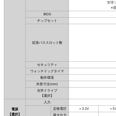
管理
※
BIOS
チップセット
拡張バススロット数
セキュリティ
ウォッチドッグタイマ
動作環境
外形寸法(mm)
光学ドライブ
【選択】
入力
定格電圧
＋3.3V
＋5
電源
【選択】
最大出力