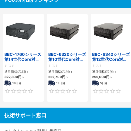
BBC-1760シリーズ
BBC-6320シリーズ
BBC-6340シリーズ
第14世代Core対応
第10世代Core対応
第12世代Core対応
小型フロアマウント
小型フロアマウント
小型フロアマウント
ミスミ
ミスミ
ミスミ
3PCIe
FAPC 2PCI・2PCIe
PC2PCI/2PCIe
通常価格(税別)：
通常価格(税別)：
通常価格(税別)：
322,800
円
～
252,700
円
～
295,000
円
～
19日目
19日目
5日目
0
0
技術サポート窓口
エレクトロニクス部品技術窓口