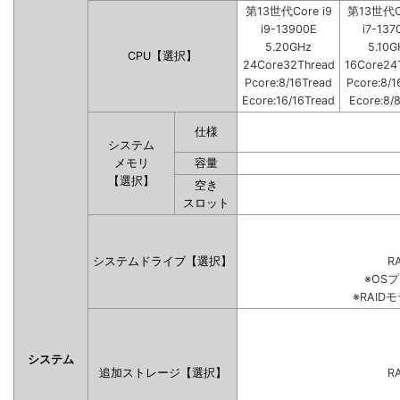
第13世代Core i9
第13世代Co
i9-13900E
i7-137
5.20GHz
5.10G
CPU【選択】
24Core32Thread
16Core24
Pcore:8/16Tread
Pcore:8/1
Ecore:16/16Tread
Ecore:8/
仕様
システム
メモリ
容量
【選択】
空き
スロット
システムドライブ【選択】
RA
※OS
※RAI
システム
追加ストレージ【選択】
RA