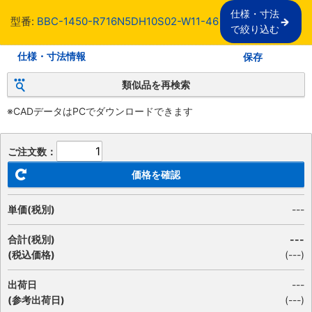
仕様・寸法

型番:
BBC-1450-R716N5DH10S02-W11-46
で絞り込む
仕様・寸法情報
保存
類似品を再検索
※CADデータはPCでダウンロードできます
ご注文数：
価格を確認
単価(税別)
---
合計(税別)
---
(税込価格)
(
---
)
出荷日
---
(参考出荷日)
(---)