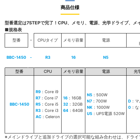
商品仕様
型番選定は7STEPで完了！CPU、メモリ、電源、光学ドライブ、
■規格表
−
型番
CPUタイプ
メモリ容量
電源
BBC-1450
-
R3
16
N5
型番
CPU
メモリ容量
電源
光
R9
：Core i9
N5
：500W
R7
：Core i7
16
：16GB
N7
：700W
D
：マ
BBC-1450
R5
：Core i5
32
：32GB
NK
：1000W
0
：な
R3
：Core i3
64
：64GB
U5
：UPS電源 520W
AC
：Celeron
※メインドライブと追加ドライブの選択可能な組み合わせは、ドライ