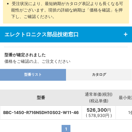
受注状況により、最短納期がカタログ表記よりも長くなる可
能性がございます。現状の詳細な納期は「価格を確認」を押
下し、ご確認ください。
エレクトロニクス部品技術窓口
型番が確定されました
価格をご確認の上、ご注文ください
型番リスト
カタログ
通常単価(税別)
型番
最小発
(税込単価)
526,300
円
BBC-1450-R716N5DH10S02-W11-46
1
(
578,930
円
)
1