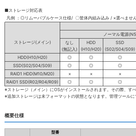
■ストレージ対応表
凡例 ：◎リムーバブルケース仕様/ 〇筐体内組み込み / ×選べませ
ノーマル電源(N5/
ストレージ(メイン)
なし
HDD
SSD
(無記入)
(H10/H20)
(S02/S04/S09)
HDD(H10/H20)
◎
◎
◎
SSD(S02/S04/S09)
◎
◎
◎
RAID1 HDD(M10/M20)
×
×
×
RAID1 SSD(R02/R04/R09)
◎
◎
◎
※ストレージ（メイン）にOSがインストールされます。その際、す
※追加ストレージは未フォーマットの状態となります。管理ツールに
概要仕様
型番