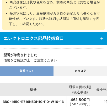
商品画像は形状や色味を含め、実際の商品とは異なる場合が
ございます。
受注状況により、最短納期がカタログ表記よりも長くなる可
能性がございます。現状の詳細な納期は「価格を確認」を押
下し、ご確認ください。
エレクトロニクス部品技術窓口
型番が確定されました
価格をご確認の上、ご注文ください
型番リスト
カタログ
通常単価(税別)
型番
最小発
(税込単価)
461,800
円
BBC-1450-R716N5DH10H10-W10-16
1
(
507,980
円
)