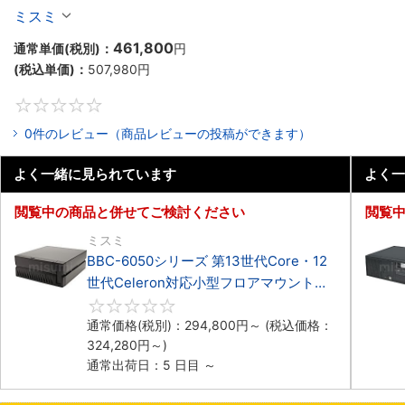
Celeron対応小型フロアマウント4PCIe
ミスミ
461,800
通常単価(税別)：
円
(税込単価)：
507,980
円
0
0件のレビュー（商品レビューの投稿ができます）
よく一緒に見られています
よく一
閲覧中の商品と併せてご検討ください
閲覧
ミスミ
BBC-6050シリーズ 第13世代Core・12
世代Celeron対応小型フロアマウント
3PCIe
0
通常価格(税別)：
294,800
円
～
(税込価格：
324,280
円
～)
通常出荷日：5 日目 ～