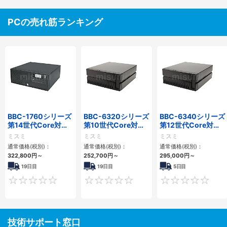
PCの売れ筋ランキング
BBC-1760シリーズ
BBC-6320シリーズ
BBC-6340シリーズ
第14世代Core対応
第10世代Core対応
第12世代Core対応
小型フロアマウント
小型フロアマウント
小型フロアマウント
ミスミ
ミスミ
ミスミ
3PCIe
FAPC 2PCI・2PCIe
PC2PCI/2PCIe
通常価格(税別)：
通常価格(税別)：
通常価格(税別)：
322,800
円
～
252,700
円
～
295,000
円
～
19日目
19日目
5日目
0
0
技術サポート窓口