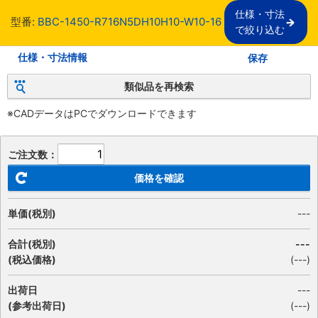
仕様・寸法

型番:
BBC-1450-R716N5DH10H10-W10-16
で絞り込む
仕様・寸法情報
保存
類似品を再検索
※CADデータはPCでダウンロードできます
ご注文数：
価格を確認
単価(税別)
---
合計(税別)
---
(税込価格)
(
---
)
出荷日
---
(参考出荷日)
(---)