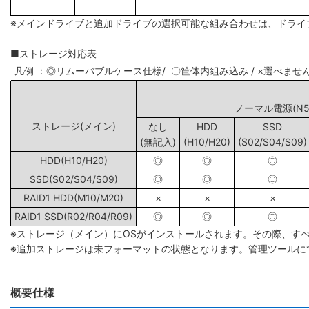
※メインドライブと追加ドライブの選択可能な組み合わせは、ドライ
■ストレージ対応表
凡例 ：◎リムーバブルケース仕様/ 〇筐体内組み込み / ×選べませ
ノーマル電源(N5/
ストレージ(メイン)
なし
HDD
SSD
(無記入)
(H10/H20)
(S02/S04/S09)
HDD(H10/H20)
◎
◎
◎
SSD(S02/S04/S09)
◎
◎
◎
RAID1 HDD(M10/M20)
×
×
×
RAID1 SSD(R02/R04/R09)
◎
◎
◎
※ストレージ（メイン）にOSがインストールされます。その際、す
※追加ストレージは未フォーマットの状態となります。管理ツールに
概要仕様