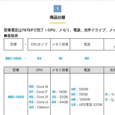
1
商品仕様
型番選定は7STEPで完了！CPU、メモリ、電源、光学ドライブ、
■規格表
−
型番
CPUタイプ
メモリ容量
電源
BBC-1450
-
R3
16
N5
型番
CPU
メモリ容量
電源
光
R9
：Core i9
N5
：500W
R7
：Core i7
16
：16GB
N7
：700W
D
：マ
BBC-1450
R5
：Core i5
32
：32GB
NK
：1000W
0
：な
R3
：Core i3
64
：64GB
U5
：UPS電源 520W
AC
：Celeron