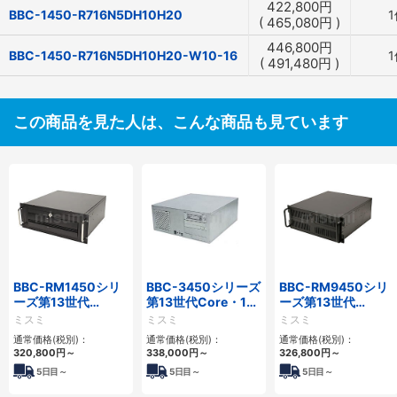
422,800
円
BBC-1450-R716N5DH10H20
1
(
465,080
円
)
446,800
円
BBC-1450-R716N5DH10H20-W10-16
1
(
491,480
円
)
この商品を見た人は、こんな商品も見ています
BBC-RM1450シリ
BBC-3450シリーズ
BBC-RM9450シリ
ーズ第13世代
第13世代Core・12
ーズ第13世代
Core・12世代
世代Celeron対応フ
Core・12世代
ミスミ
ミスミ
ミスミ
Celeron対応ラック
ロアマウント4PCIe
Celeron対応ラック
通常価格(税別)：
通常価格(税別)：
通常価格(税別)：
マウント4PCIe
マウント4PCIe
320,800
円
～
338,000
円
～
326,800
円
～
5
日目～
5
日目～
5
日目～