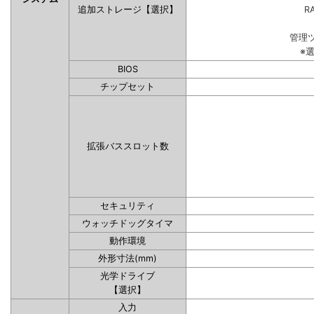
追加ストレージ【選択】
RA
管理
※
BIOS
チップセット
拡張バススロット数
セキュリティ
ウォッチドッグタイマ
動作環境
外形寸法(mm)
光学ドライブ
【選択】
入力