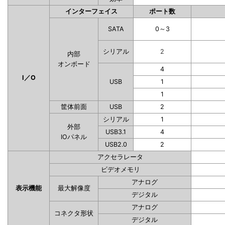
インターフェイス
ポート数
SATA
0～3
シリアル
2
内部
オンボード
4
I／O
USB
1
1
筐体前面
USB
2
シリアル
1
外部
USB3.1
4
IOパネル
USB2.0
2
アクセラレータ
ビデオメモリ
アナログ
表示機能
最大解像度
デジタル
アナログ
コネクタ形状
デジタル