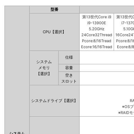
型番
第13世代Core i9
第13世代Co
i9-13900E
i7-137
5.20GHz
5.10G
CPU【選択】
24Core32Thread
16Core24
Pcore:8/16Tread
Pcore:8/1
Ecore:16/16Tread
Ecore:8/
仕様
システム
メモリ
容量
【選択】
空き
スロット
システムドライブ【選択】
RA
※OS
※RAI
システム