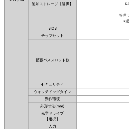
追加ストレージ【選択】
RA
管理
※
BIOS
チップセット
拡張バススロット数
セキュリティ
ウォッチドッグタイマ
動作環境
外形寸法(mm)
光学ドライブ
【選択】
入力