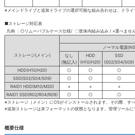
※メインドライブと追加ドライブの選択可能な組み合わせは、ドライ
■ストレージ対応表
凡例 ：◎リムーバブルケース仕様/ 〇筐体内組み込み / ×選べませ
ノーマル電源(N5/
ストレージ(メイン)
なし
HDD
SSD
(無記入)
(H10/H20)
(S02/S04/S09)
HDD(H10/H20)
◎
◎
◎
SSD(S02/S04/S09)
◎
◎
◎
RAID1 HDD(M10/M20)
×
×
×
RAID1 SSD(R02/R04/R09)
◎
◎
◎
※ストレージ（メイン）にOSがインストールされます。その際、す
※追加ストレージは未フォーマットの状態となります。管理ツールに
概要仕様