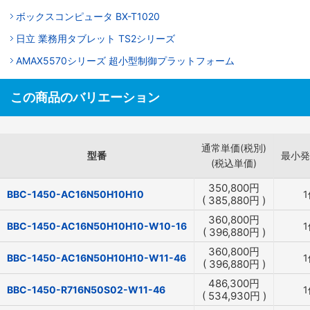
ボックスコンピュータ BX-T1020
日立 業務用タブレット TS2シリーズ
AMAX5570シリーズ 超小型制御プラットフォーム
この商品のバリエーション
通常単価(税別)
型番
最小発
(税込単価)
350,800
円
BBC-1450-AC16N50H10H10
1
(
385,880
円
)
360,800
円
BBC-1450-AC16N50H10H10-W10-16
1
(
396,880
円
)
360,800
円
BBC-1450-AC16N50H10H10-W11-46
1
(
396,880
円
)
486,300
円
BBC-1450-R716N50S02-W11-46
1
(
534,930
円
)