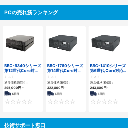
PCの売れ筋ランキング
BBC-6340シリーズ
BBC-1760シリーズ
BBC-1410シリーズ
第12世代Core対応
第14世代Core対応
第6世代 Core対応フ
小型フロアマウント
小型フロアマウント
ロアマウントFAPC
ミスミ
ミスミ
ミスミ
PC2PCI/2PCIe
3PCIe
3PCI・3PCIe
通常価格(税別)：
通常価格(税別)：
通常価格(税別)：
295,000
円
～
322,800
円
～
243,600
円
～
5日目
5日目
5日目
0
0
技術サポート窓口