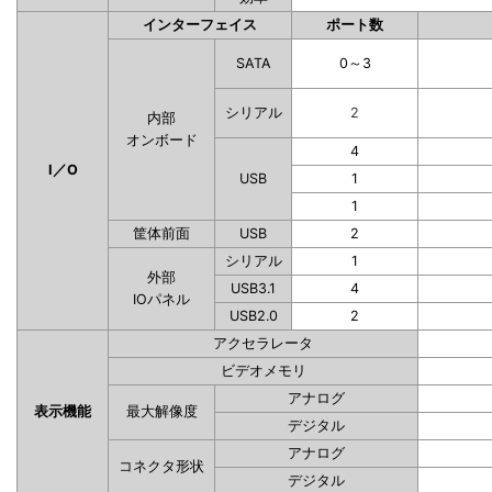
インターフェイス
ポート数
SATA
0～3
シリアル
2
内部
オンボード
4
I／O
USB
1
1
筐体前面
USB
2
シリアル
1
外部
USB3.1
4
IOパネル
USB2.0
2
アクセラレータ
ビデオメモリ
アナログ
表示機能
最大解像度
デジタル
アナログ
コネクタ形状
デジタル