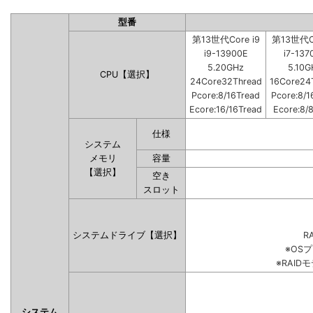
型番
第13世代Core i9
第13世代Co
i9-13900E
i7-137
5.20GHz
5.10G
CPU【選択】
24Core32Thread
16Core24
Pcore:8/16Tread
Pcore:8/1
Ecore:16/16Tread
Ecore:8/
仕様
システム
メモリ
容量
【選択】
空き
スロット
システムドライブ【選択】
RA
※OS
※RAI
システム