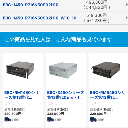
495,300
円
BBC-1450-R716N50S02H10
1
(
544,830
円
)
519,300
円
BBC-1450-R716N50S02H10-W10-16
1
(
571,230
円
)
この商品を見た人は、こんな商品も見ています
BBC-RM1450シリ
BBC-3450シリーズ
BBC-RM9450シリ
ーズ第13世代
第13世代Core・12
ーズ第13世代
Core・12世代
世代Celeron対応フ
Core・12世代
ミスミ
ミスミ
ミスミ
Celeron対応ラック
ロアマウント4PCIe
Celeron対応ラック
通常価格(税別)：
通常価格(税別)：
通常価格(税別)：
マウント4PCIe
マウント4PCIe
320,800
円
～
338,000
円
～
326,800
円
～
5
日目～
5
日目～
5
日目～