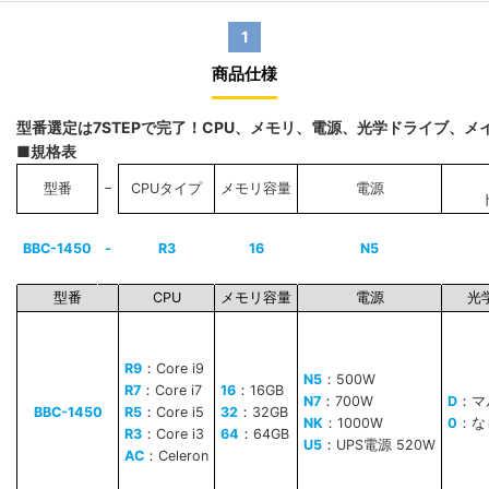
1
商品仕様
型番選定は7STEPで完了！CPU、メモリ、電源、光学ドライブ、
■規格表
−
型番
CPUタイプ
メモリ容量
電源
BBC-1450
-
R3
16
N5
型番
CPU
メモリ容量
電源
光
R9
：Core i9
N5
：500W
R7
：Core i7
16
：16GB
N7
：700W
D
：マ
BBC-1450
R5
：Core i5
32
：32GB
NK
：1000W
0
：な
R3
：Core i3
64
：64GB
U5
：UPS電源 520W
AC
：Celeron