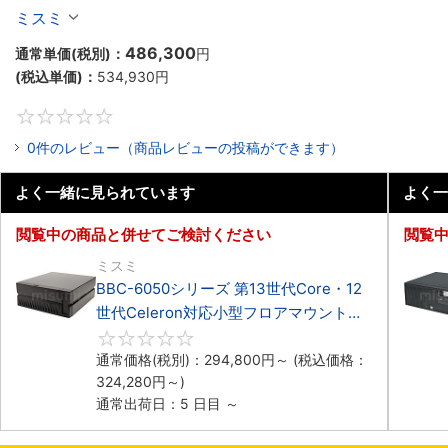
Celeron対応小型フロアマウント4PCIe
ミスミ
486,300
通常単価(税別)：
円
(税込単価)：
534,930
円
0
0件のレビュー（商品レビューの投稿ができます）
よく一緒に見られています
よく一
閲覧中の商品と併せてご検討ください
閲覧
ミスミ
BBC-6050シリーズ 第13世代Core・12
世代Celeron対応小型フロアマウント
3PCIe
0
通常価格(税別)：
294,800
円
～
(税込価格：
324,280
円
～)
通常出荷日：5 日目 ～