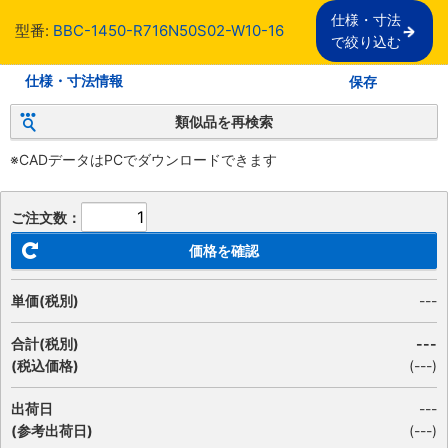
仕様・寸法

型番:
BBC-1450-R716N50S02-W10-16
で絞り込む
仕様・寸法情報
保存
類似品を再検索
※CADデータはPCでダウンロードできます
ご注文数：
価格を確認
単価(税別)
---
合計(税別)
---
(税込価格)
(
---
)
出荷日
---
(参考出荷日)
(---)