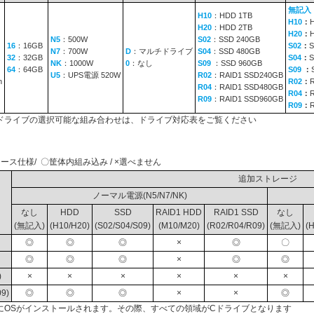
無記入
H10
：HDD 1TB
H10
：
H20
：HDD 2TB
H20
：
N5
：500W
S02
：SSD 240GB
16
：16GB
S02
：
S
N7
：700W
D
：マルチドライブ
S04
：SSD 480GB
32
：32GB
S04
：
S
NK
：1000W
0
：なし
S09
：SSD 960GB
64
：64GB
S09
：
U5
：UPS電源 520W
R02
：RAID1 SSD240GB
n
R02
：
R04
：RAID1 SSD480GB
R04
：
R09
：RAID1 SSD960GB
R09
：
ドライブの選択可能な組み合わせは、ドライブ対応表をご覧ください
ース仕様/ 〇筐体内組み込み / ×選べません
追加ストレージ
ノーマル電源(N5/N7/NK)
なし
HDD
SSD
RAID1 HDD
RAID1 SSD
なし
(無記入)
(H10/H20)
(S02/S04/S09)
(M10/M20)
(R02/R04/R09)
(無記入)
(
◎
◎
◎
×
◎
〇
◎
◎
◎
×
◎
◎
)
×
×
×
×
×
×
9)
◎
◎
◎
×
×
◎
にOSがインストールされます。その際、すべての領域がCドライブとなります