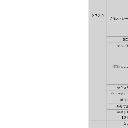
システム
追加ストレ
BI
チップ
拡張バス
セキュ
ウォッチド
動作
外形寸法
光学ド
【選
入