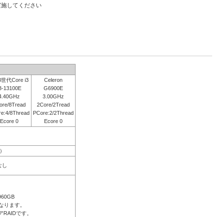
実施してください
世代Core i3
Celeron
3-13100E
G6900E
4.40GHz
3.00GHz
ore/8Tread
2Core/2Tread
e:4/8Thread
PCore:2/2Thread
Ecore 0
Ecore 0
2）
なし
960GB
なります。
RAIDです。