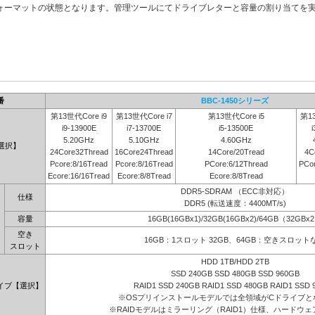
ォーマットの状態となります。管理ツールにてドライブレターと容量の割り当てを
番
BBC-1450シリーズ
第13世代Core i9
第13世代Core i7
第13世代Core i5
第13
i9-13900E
i7-13700E
i5-13500E
i
5.20GHz
5.10GHz
4.60GHz
選択】
24Core32Thread
16Core24Thread
14Core/20Tread
4C
Pcore:8/16Tread
Pcore:8/16Tread
PCore:6/12Thread
PCor
Ecore:16/16Tread
Ecore:8/8Tread
Ecore:8/8Tread
DDR5-SDRAM （ECC非対応）
仕様
DDR5 (転送速度：4400MT/s)
容量
16GB(16GBx1)/32GB(16GBx2)/64GB（32GBx
空き
16GB：1スロット 32GB、64GB：空きスロット
スロット
HDD 1TB/HDD 2TB
SSD 240GB SSD 480GB SSD 960GB
イブ【選択】
RAID1 SSD 240GB RAID1 SSD 480GB RAID1 SSD 
※OSプリインストールモデルでは全領域がCドライブと
※RAIDモデルはミラーリング（RAID1）仕様、ハードウェア