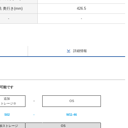
 奥行き(mm)
426.5
-
-
詳細情報
択可能です
追加
−
OS
ストレージ※
S02
-
W11-46
加ストレージ
OS