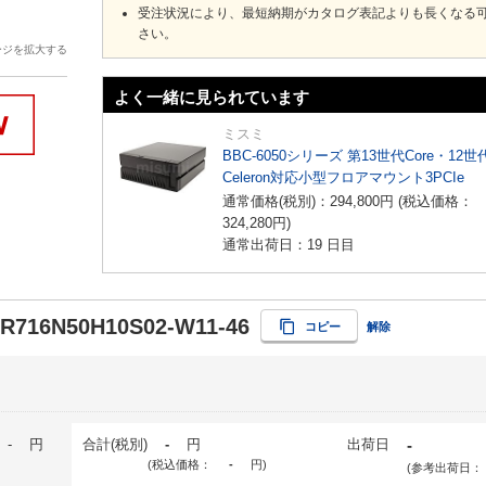
受注状況により、最短納期がカタログ表記よりも長くなる
さい。
ージを拡大する
よく一緒に見られています
ミスミ
BBC-6050シリーズ 第13世代Core・12世
Celeron対応小型フロアマウント3PCIe
通常価格(税別)：
294,800
円
(税込価格：
324,280
円
)
通常出荷日：19 日目
-R716N50H10S02-W11-46
コピー
解除
-
円
合計(税別)
-
円
出荷日
-
(税込価格：
-
円
)
(参考出荷日：