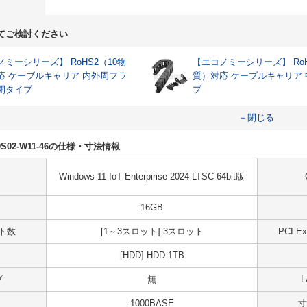
てご検討ください
ミーシリーズ】 RoHS2（10物
【エコノミーシリーズ】 RoH
応 ケーブルキャリア 内外周フラ
質）対応 ケーブルキャリア
閉タイプ
プ
－閉じる
H10S02-W11-46の仕様・寸法情報
Windows 11 IoT Enterpirise 2024 LTSC 64bit版
16GB
ット数
[1～3スロット] 3スロット
PCI 
[HDD] HDD 1TB
ブ
無
1000BASE
寸