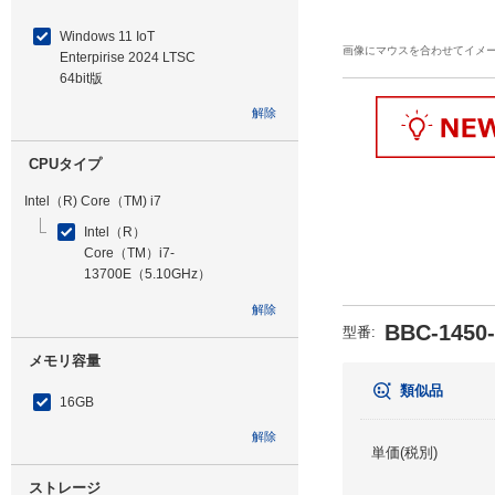
Windows 11 IoT
画像にマウスを合わせてイメ
Enterpirise 2024 LTSC
64bit版
解除
CPUタイプ
Intel（R) Core（TM) i7
Intel（R）
Core（TM）i7-
13700E（5.10GHz）
解除
BBC-1450
型番
:
メモリ容量
類似品
16GB
解除
単価(税別)
ストレージ