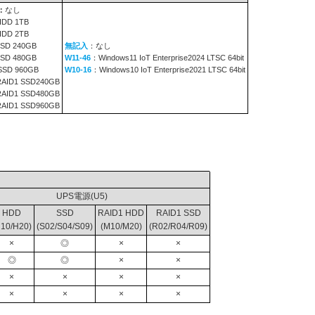
：
なし
HDD 1TB
HDD 2TB
SD 240GB
無記入
：なし
SD 480GB
W11-46
：Windows11 IoT Enterprise2024 LTSC 64bit
SSD 960GB
W10-16
：Windows10 IoT Enterprise2021 LTSC 64bit
RAID1 SSD240GB
RAID1 SSD480GB
RAID1 SSD960GB
UPS電源(U5)
HDD
SSD
RAID1 HDD
RAID1 SSD
H10/H20)
(S02/S04/S09)
(M10/M20)
(R02/R04/R09)
×
◎
×
×
◎
◎
×
×
×
×
×
×
×
×
×
×