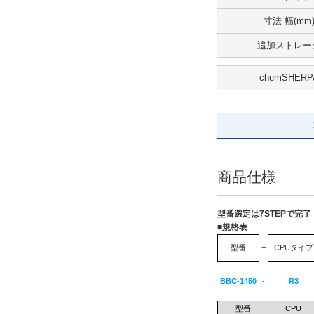
解除
寸法 幅(mm
出荷日
追加ストレー
すべて
chemSHERP
5日以内
商品仕様
型番選定は7STEPで完
■規格表
型番
−
CPUタイプ
BBC-1450
-
R3
型番
CPU