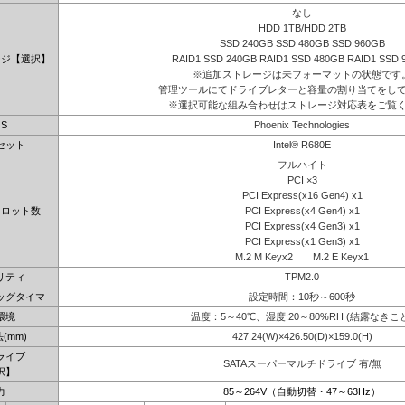
なし
HDD 1TB/HDD 2TB
SSD 240GB SSD 480GB SSD 960GB
ージ【選択】
RAID1 SSD 240GB RAID1 SSD 480GB RAID1 SSD 
※追加ストレージは未フォーマットの状態です
管理ツールにてドライブレターと容量の割り当てをし
※選択可能な組み合わせはストレージ対応表をご覧
OS
Phoenix Technologies
セット
Intel® R680E
フルハイト
PCI ×3
PCI Express(x16 Gen4) x1
スロット数
PCI Express(x4 Gen4) x1
PCI Express(x4 Gen3) x1
PCI Express(x1 Gen3) x1
M.2 M Keyx2 M.2 E Keyx1
リティ
TPM2.0
ッグタイマ
設定時間：10秒～600秒
環境
温度：5～40℃、湿度:20～80%RH (結露なきこ
(mm)
427.24(W)×426.50(D)×159.0(H)
ライブ
SATAスーパーマルチドライブ 有/無
択】
力
85～264V（自動切替・47～63Hz）