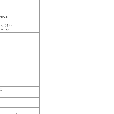
960GB
。
てください
ください
と)