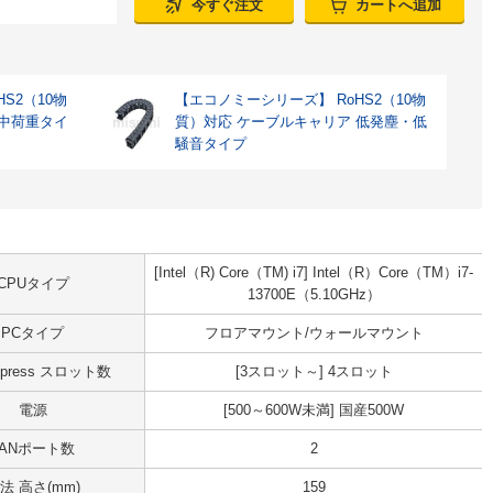
今すぐ注文
カートへ追加
S2（10物
【エコノミーシリーズ】 RoHS2（10物
 中荷重タイ
質）対応 ケーブルキャリア 低発塵・低
騒音タイプ
[Intel（R) Core（TM) i7] Intel（R）Core（TM）i7-
CPUタイプ
13700E（5.10GHz）
PCタイプ
フロアマウント/ウォールマウント
Express スロット数
[3スロット～] 4スロット
電源
[500～600W未満] 国産500W
LANポート数
2
法 高さ(mm)
159