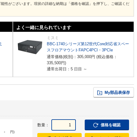
可能性がございます。現状の詳細な納期は「価格を確認」を押下し、ご確認くだ
よく一緒に見られています
ミスミ
代
BBC-1740シリーズ第12世代Core対応省スペー
スフロアマウントFAPC4PCI・3PCIe
通常価格(税別)：
305,000
円
(税込価格：
335,500
円
)
通常出荷日：5 日目 ～
My部品表保存
数量：
価格を確認
-
円
)