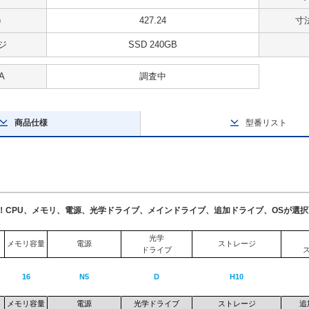
)
427.24
寸法
ジ
SSD 240GB
A
調査中
商品仕様
型番リスト
了！CPU、メモリ、電源、光学ドライブ、メインドライブ、追加ドライブ、OSが選
光学
メモリ容量
電源
ストレージ
ドライブ
16
N5
D
H10
メモリ容量
電源
光学ドライブ
ストレージ
追