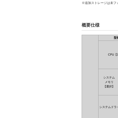
※追加ストレージは未フ
概要仕様
型
CPU【
システム
メモリ
【選択】
システムドラ