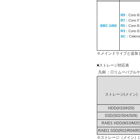
R9
：Core i9
R7
：Core i7
BBC-1450
R5
：Core i5
R3
：Core i3
AC
：Celero
※メインドライブと追加
■ストレージ対応表
凡例 ：◎リムーバブルケ
ストレージ(メイン)
HDD(H10/H20)
SSD(S02/S04/S09)
RAID1 HDD(M10/M20
RAID1 SSD(R02/R04/R0
※ストレージ（メイン）