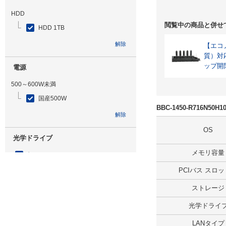
HDD
閲覧中の商品と併せ
HDD 1TB
解除
【エコノ
質）対
ップ開
電源
500～600W未満
国産500W
BBC-1450-R716N50
解除
OS
光学ドライブ
メモリ容量
無
PCIバス スロ
解除
ストレージ
追加ストレージ
光学ドライ
SSD 240GB
LANタイプ