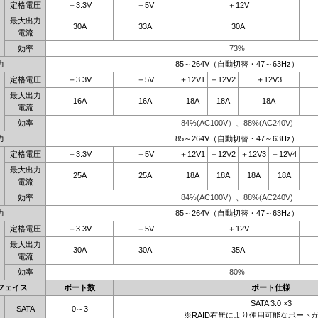
定格電圧
＋3.3V
＋5V
＋12V
最大出力
30A
33A
30A
電流
効率
73%
力
85～264V（自動切替・47～63Hz）
定格電圧
＋3.3V
＋5V
＋12V1
＋12V2
＋12V3
最大出力
16A
16A
18A
18A
18A
電流
効率
84%(AC100V）、88%(AC240V)
力
85～264V（自動切替・47～63Hz）
定格電圧
＋3.3V
＋5V
＋12V1
＋12V2
＋12V3
＋12V4
最大出力
25A
25A
18A
18A
18A
18A
電流
効率
84%(AC100V）、88%(AC240V)
力
85～264V（自動切替・47～63Hz）
定格電圧
＋3.3V
＋5V
＋12V
最大出力
30A
30A
35A
電流
効率
80%
フェイス
ポート数
ポート仕様
SATA 3.0 ×3
SATA
0～3
※RAID有無により使用可能なポート