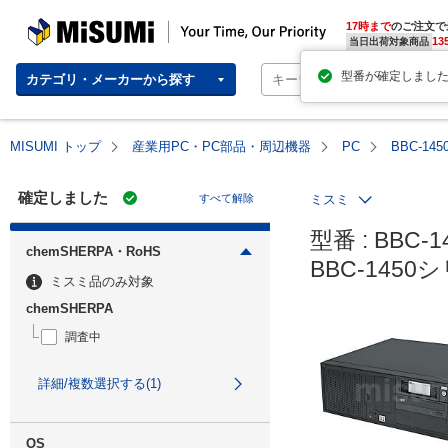
MISUMI | Your Time, Our Priority
17時まで
のご注文で
13
当日出荷対象商品
カテゴリ・メーカーから探す
MISUMI トップ
産業用PC・PC部品・周辺機器
PC
BBC-1
確定しました
すべて解除
ミスミ
型番 : BBC-1
chemSHERPA・RoHS
BBC-145
ミスミ品のみ対象
chemSHERPA
調査中
詳細/複数選択する(1)
OS