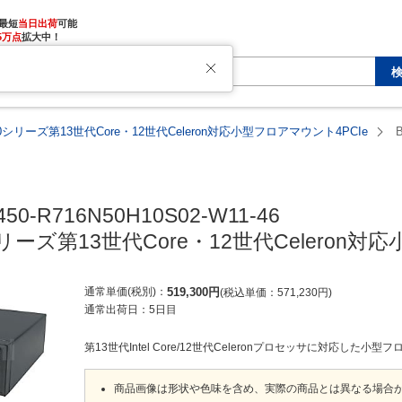
最短
当日出荷
5万点
拡大中！
450シリーズ第13世代Core・12世代Celeron対応小型フロアマウント4PCIe
450-R716N50H10S02-W11-46

0シリーズ第13世代Core・12世代Celeron
通常単価(税別)
519,300
円
税込単価
571,230
円
通常出荷日：
5日目
第13世代Intel Core/12世代Celeronプロセッサに対応した小
商品画像は形状や色味を含め、実際の商品とは異なる場合