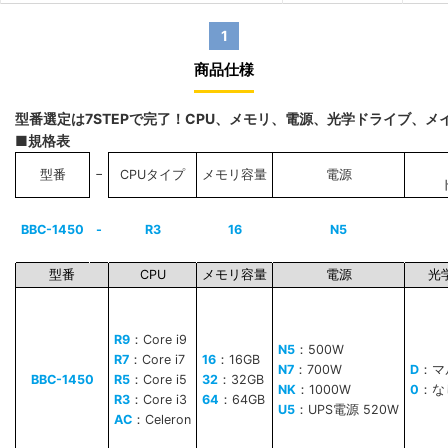
1
商品仕様
型番選定は7STEPで完了！CPU、メモリ、電源、光学ドライブ、
■規格表
−
型番
CPUタイプ
メモリ容量
電源
BBC-1450
-
R3
16
N5
型番
CPU
メモリ容量
電源
光
R9
：Core i9
N5
：500W
R7
：Core i7
16
：16GB
N7
：700W
D
：マ
BBC-1450
R5
：Core i5
32
：32GB
NK
：1000W
0
：な
R3
：Core i3
64
：64GB
U5
：UPS電源 520W
AC
：Celeron