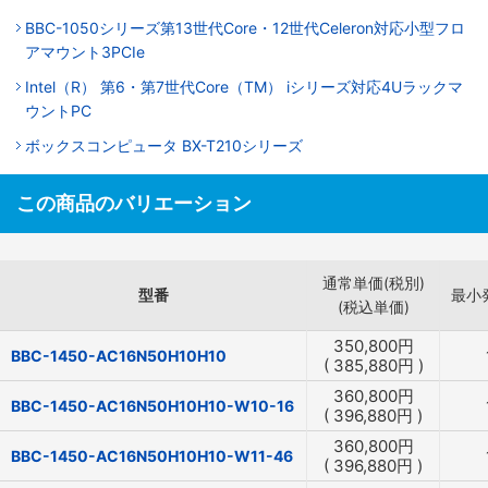
BBC-1050シリーズ第13世代Core・12世代Celeron対応小型フロ
アマウント3PCIe
Intel（R） 第6・第7世代Core（TM） iシリーズ対応4Uラックマ
ウントPC
ボックスコンピュータ BX-T210シリーズ
この商品のバリエーション
通常単価(税別)
型番
最小
(税込単価)
350,800
円
BBC-1450-AC16N50H10H10
(
385,880
円
)
360,800
円
BBC-1450-AC16N50H10H10-W10-16
(
396,880
円
)
360,800
円
BBC-1450-AC16N50H10H10-W11-46
(
396,880
円
)