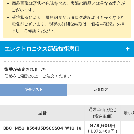
商品画像は形状や色味を含め、実際の商品とは異なる場合が
ございます。
受注状況により、最短納期がカタログ表記よりも長くなる可
能性がございます。現状の詳細な納期は「価格を確認」を押
下し、ご確認ください。
エレクトロニクス部品技術窓口
型番が確定されました
価格をご確認の上、ご注文ください
型番リスト
カタログ
通常単価(税別)
型番
最小
(税込単価)
978,600
円
BBC-1450-R564U5DS09S04-W10-16
(
1,076,460
円
)