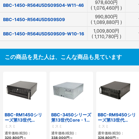
978,600
円
BBC-1450-R564U5DS09S04-W11-46
(
1,076,460
円
)
990,800
円
BBC-1450-R564U5DS09S09
(
1,089,880
円
)
1,009,800
円
BBC-1450-R564U5DS09S09-W10-16
(
1,110,780
円
)
この商品を見た人は、こんな商品も見ています
BBC-RM1450シリ
BBC-3450シリーズ
BBC-RM9450シリ
ーズ第13世代
第13世代Core・12
ーズ第13世代
Core・12世代
世代Celeron対応フ
Core・12世代
ミスミ
ミスミ
ミスミ
Celeron対応ラック
ロアマウント4PCIe
Celeron対応ラック
通常価格(税別)：
通常価格(税別)：
通常価格(税別)：
マウント4PCIe
マウント4PCIe
320,800
円
～
338,000
円
～
326,800
円
～