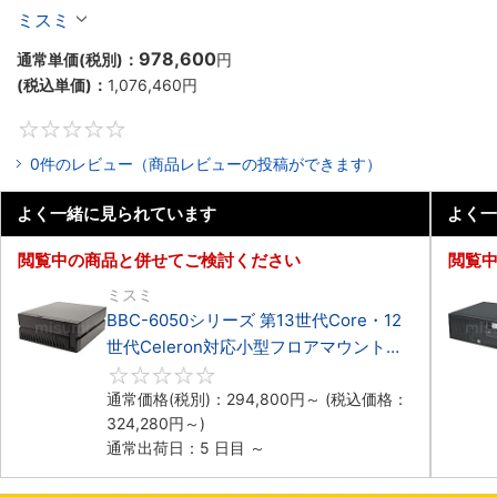
Celeron対応小型フロアマウント4PCIe
ミスミ
978,600
通常単価(税別)：
円
(税込単価)：
1,076,460
円
0
0件のレビュー（商品レビューの投稿ができます）
よく一緒に見られています
よく一
閲覧中の商品と併せてご検討ください
閲覧
ミスミ
BBC-6050シリーズ 第13世代Core・12
世代Celeron対応小型フロアマウント
3PCIe
0
通常価格(税別)：
294,800
円
～
(税込価格：
324,280
円
～)
通常出荷日：5 日目 ～