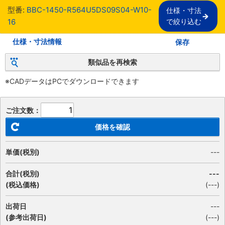
型番:
BBC-1450-R564U5DS09S04-W10-
仕様・寸法

16
で絞り込む
仕様・寸法情報
保存
類似品を再検索
※CADデータはPCでダウンロードできます
ご注文数：
価格を確認
単価(税別)
---
合計(税別)
---
(税込価格)
(
---
)
出荷日
---
(参考出荷日)
(---)