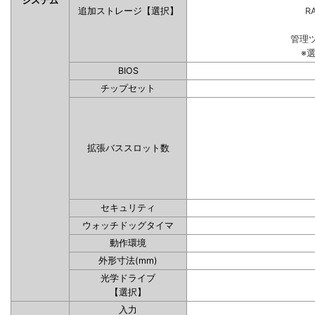
システム
追加ストレージ【選択】
RA
管理
※
BIOS
チップセット
拡張バススロット数
セキュリティ
ウォッチドッグタイマ
動作環境
外形寸法(mm)
光学ドライブ
【選択】
入力