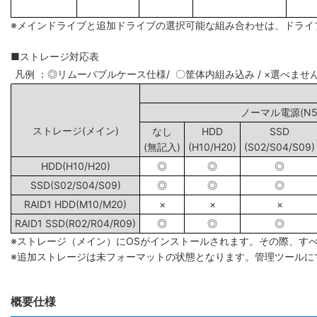
※メインドライブと追加ドライブの選択可能な組み合わせは、ドライ
■ストレージ対応表
凡例 ：◎リムーバブルケース仕様/ 〇筐体内組み込み / ×選べませ
ノーマル電源(N5/
ストレージ(メイン)
なし
HDD
SSD
(無記入)
(H10/H20)
(S02/S04/S09)
HDD(H10/H20)
◎
◎
◎
SSD(S02/S04/S09)
◎
◎
◎
RAID1 HDD(M10/M20)
×
×
×
RAID1 SSD(R02/R04/R09)
◎
◎
◎
※ストレージ（メイン）にOSがインストールされます。その際、す
※追加ストレージは未フォーマットの状態となります。管理ツールに
概要仕様