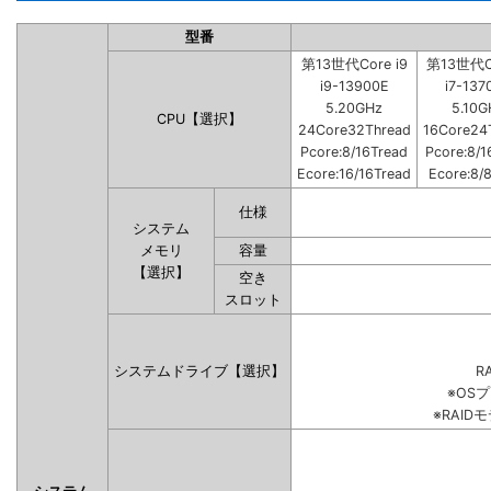
型番
第13世代Core i9
第13世代Co
i9-13900E
i7-137
5.20GHz
5.10G
CPU【選択】
24Core32Thread
16Core24
Pcore:8/16Tread
Pcore:8/1
Ecore:16/16Tread
Ecore:8/
仕様
システム
メモリ
容量
【選択】
空き
スロット
システムドライブ【選択】
RA
※OS
※RAI