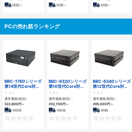
5
日目～
5
日目～
5
日目～
PCの売れ筋ランキング
BBC-1760シリーズ
BBC-6320シリーズ
BBC-6340シリーズ
第14世代Core対応
第10世代Core対応
第12世代Core対応
小型フロアマウント
小型フロアマウント
小型フロアマウント
ミスミ
ミスミ
ミスミ
3PCIe
FAPC 2PCI・2PCIe
PC2PCI/2PCIe
通常価格(税別)：
通常価格(税別)：
通常価格(税別)：
322,800
円
～
252,700
円
～
295,000
円
～
19日目
19日目
5日目
0
0