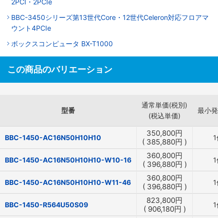
2PCI・2PCIe
BBC-3450シリーズ第13世代Core・12世代Celeron対応フロアマ
ウント4PCIe
ボックスコンピュータ BX-T1000
この商品のバリエーション
通常単価(税別)
型番
最小発
(税込単価)
350,800
円
BBC-1450-AC16N50H10H10
1
(
385,880
円
)
360,800
円
BBC-1450-AC16N50H10H10-W10-16
1
(
396,880
円
)
360,800
円
BBC-1450-AC16N50H10H10-W11-46
1
(
396,880
円
)
823,800
円
BBC-1450-R564U50S09
1
(
906,180
円
)