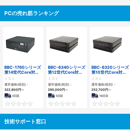
PCの売れ筋ランキング
BBC-1760シリーズ
BBC-6340シリーズ
BBC-6320シリーズ
第14世代Core対応
第12世代Core対応
第10世代Core対応
小型フロアマウント
小型フロアマウント
小型フロアマウント
ミスミ
ミスミ
ミスミ
3PCIe
PC2PCI/2PCIe
FAPC 2PCI・2PCIe
通常価格(税別)：
通常価格(税別)：
通常価格(税別)：
322,800
円
～
295,000
円
～
252,700
円
～
5日目
5日目
19日目
0
0
技術サポート窓口