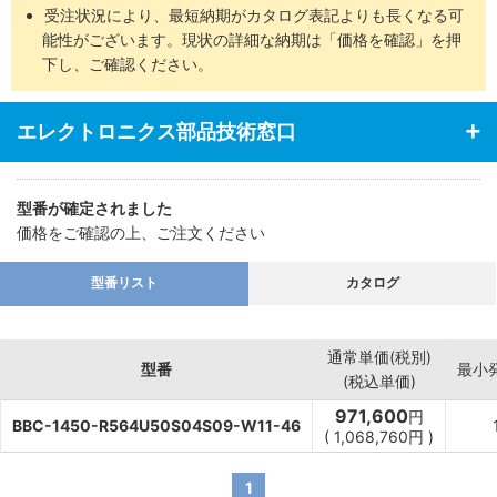
受注状況により、最短納期がカタログ表記よりも長くなる可
能性がございます。現状の詳細な納期は「価格を確認」を押
下し、ご確認ください。
エレクトロニクス部品技術窓口
型番が確定されました
価格をご確認の上、ご注文ください
型番リスト
カタログ
通常単価(税別)
型番
最小
(税込単価)
971,600
円
BBC-1450-R564U50S04S09-W11-46
(
1,068,760
円
)
1