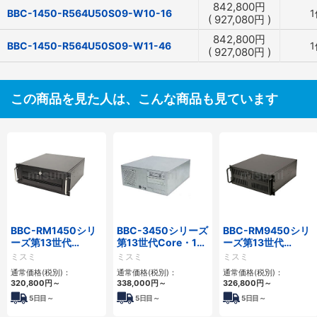
842,800
円
BBC-1450-R564U50S09-W10-16
1
(
927,080
円
)
842,800
円
BBC-1450-R564U50S09-W11-46
1
(
927,080
円
)
この商品を見た人は、こんな商品も見ています
BBC-RM1450シリ
BBC-3450シリーズ
BBC-RM9450シリ
ーズ第13世代
第13世代Core・12
ーズ第13世代
Core・12世代
世代Celeron対応フ
Core・12世代
ミスミ
ミスミ
ミスミ
Celeron対応ラック
ロアマウント4PCIe
Celeron対応ラック
通常価格(税別)：
通常価格(税別)：
通常価格(税別)：
マウント4PCIe
マウント4PCIe
320,800
円
～
338,000
円
～
326,800
円
～
5
日目～
5
日目～
5
日目～