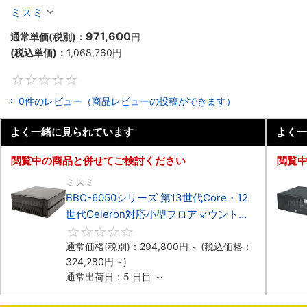
Celeron対応小型フロアマウント4PCIe
ミスミ
971,600
通常単価(税別)：
円
(税込単価)：
1,068,760
円
0
0件のレビュー（商品レビューの投稿ができます）
よく一緒に見られています
よく一
閲覧中の商品と併せてご検討ください
閲覧
ミスミ
BBC-6050シリーズ 第13世代Core・12
世代Celeron対応小型フロアマウント
3PCIe
0
通常価格(税別)：
294,800
円
～
(税込価格：
324,280
円
～)
通常出荷日：5 日目 ～