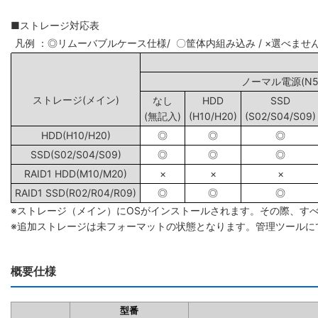
■ストレージ対応表
凡例 ：◎リムーバブルケース仕様/ 〇筐体内組み込み / ×選べませ
ノーマル電源(N5/
ストレージ(メイン)
なし
HDD
SSD
(無記入)
(H10/H20)
(S02/S04/S09)
HDD(H10/H20)
◎
◎
◎
SSD(S02/S04/S09)
◎
◎
◎
RAID1 HDD(M10/M20)
×
×
×
RAID1 SSD(R02/R04/R09)
◎
◎
◎
※ストレージ（メイン）にOSがインストールされます。その際、す
※追加ストレージは未フォーマットの状態となります。管理ツールに
概要仕様
型番