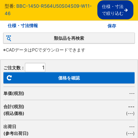
型番:
BBC-1450-R564U50S04S09-W11-
仕様・寸法

46
で絞り込む
仕様・寸法情報
保存
類似品を再検索
※CADデータはPCでダウンロードできます
ご注文数：
価格を確認
単価(税別)
---
合計(税別)
---
(税込価格)
(
---
)
出荷日
---
(参考出荷日)
(---)