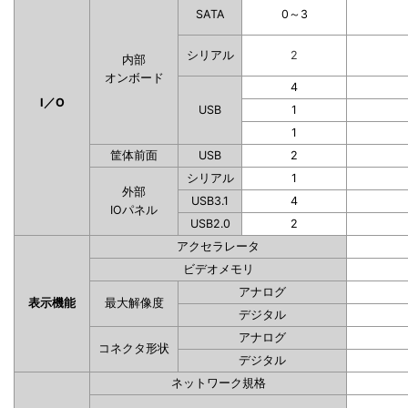
SATA
0～3
シリアル
2
内部
オンボード
4
I／O
USB
1
1
筐体前面
USB
2
シリアル
1
外部
USB3.1
4
IOパネル
USB2.0
2
アクセラレータ
ビデオメモリ
アナログ
表示機能
最大解像度
デジタル
アナログ
コネクタ形状
デジタル
ネットワーク規格