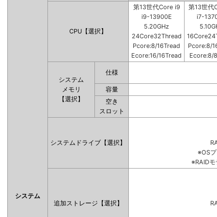
第13世代Core i9
第13世代Co
i9-13900E
i7-137
5.20GHz
5.10G
CPU【選択】
24Core32Thread
16Core24
Pcore:8/16Tread
Pcore:8/1
Ecore:16/16Tread
Ecore:8/
仕様
システム
メモリ
容量
【選択】
空き
スロット
システムドライブ【選択】
RA
※OS
※RAI
システム
追加ストレージ【選択】
RA