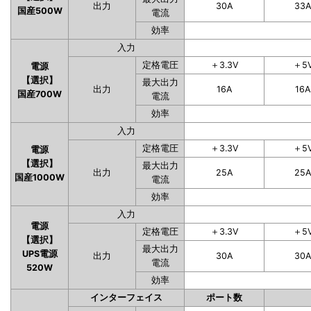
出力
30A
33
国産500W
電流
効率
入力
定格電圧
＋3.3V
＋5
電源
【選択】
最大出力
出力
16A
16A
国産700W
電流
効率
入力
定格電圧
＋3.3V
＋5
電源
【選択】
最大出力
出力
25A
25
国産1000W
電流
効率
入力
電源
定格電圧
＋3.3V
＋5
【選択】
最大出力
UPS電源
出力
30A
30
電流
520W
効率
インターフェイス
ポート数