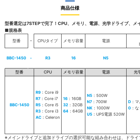
商品仕様
型番選定は7STEPで完了！CPU、メモリ、電源、光学ドライブ、
■規格表
−
型番
CPUタイプ
メモリ容量
電源
BBC-1450
-
R3
16
N5
型番
CPU
メモリ容量
電源
光
R9
：Core i9
N5
：500W
R7
：Core i7
16
：16GB
N7
：700W
D
：マ
BBC-1450
R5
：Core i5
32
：32GB
NK
：1000W
0
：な
R3
：Core i3
64
：64GB
U5
：UPS電源 520W
AC
：Celeron
※メインドライブと追加ドライブの選択可能な組み合わせは、ドライ