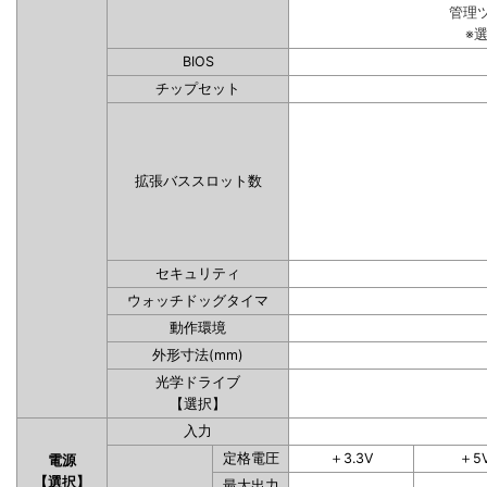
管理
※
BIOS
チップセット
拡張バススロット数
セキュリティ
ウォッチドッグタイマ
動作環境
外形寸法(mm)
光学ドライブ
【選択】
入力
定格電圧
＋3.3V
＋5
電源
【選択】
最大出力