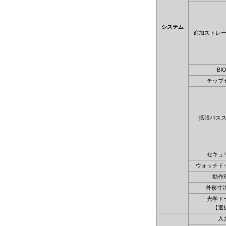
システム
追加ストレ
BI
チップ
拡張バス
セキュ
ウォッチド
動作
外形寸法
光学ド
【選
入