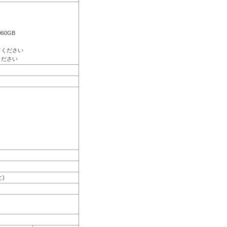
960GB
。
てください
ください
と)