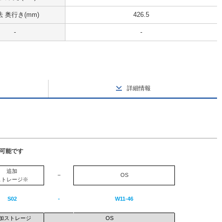
 奥行き(mm)
426.5
-
-
詳細情報
択可能です
追加
−
OS
ストレージ※
S02
-
W11-46
加ストレージ
OS