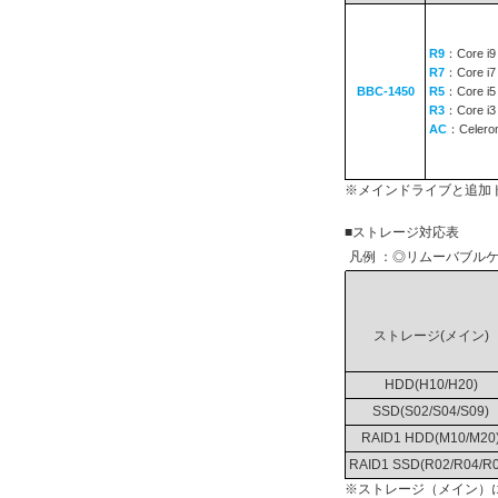
R9
：Core i9
R7
：Core i7
BBC-1450
R5
：Core i5
R3
：Core i3
AC
：Celero
※メインドライブと追加
■ストレージ対応表
凡例 ：◎リムーバブルケ
ストレージ(メイン)
HDD(H10/H20)
SSD(S02/S04/S09)
RAID1 HDD(M10/M20
RAID1 SSD(R02/R04/R0
※ストレージ（メイン）