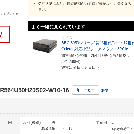
受注状況により、最短納期がカタログ表記よりも長くなる
さい。
ージを拡大する
よく一緒に見られています
ミスミ
BBC-6050シリーズ 第13世代Core・12世
Celeron対応小型フロアマウント3PCIe
通常価格(税別)：
294,800
円
(税込価格：
324,280
円
)
通常出荷日：5 日目 ～
-R564U50H20S02-W10-16
コピー
解除
-
円
合計(税別)
-
円
出荷日
-
(税込価格：
-
円
)
(参考出荷日：