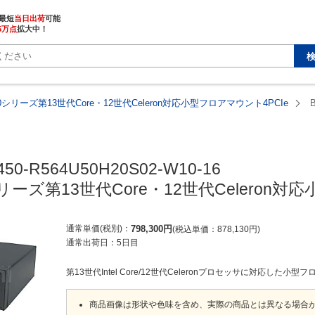
最短
当日出荷
5万点
拡大中！
450シリーズ第13世代Core・12世代Celeron対応小型フロアマウント4PCIe
450-R564U50H20S02-W10-16

0シリーズ第13世代Core・12世代Celeron
通常単価(税別)
798,300
円
税込単価
878,130
円
通常出荷日：
5日目
第13世代Intel Core/12世代Celeronプロセッサに対応した小
商品画像は形状や色味を含め、実際の商品とは異なる場合