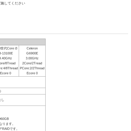
実施してください
世代Core i3
Celeron
3-13100E
G6900E
4.40GHz
3.00GHz
ore/8Tread
2Core/2Tread
e:4/8Thread
PCore:2/2Thread
Ecore 0
Ecore 0
2）
なし
960GB
なります。
RAIDです。