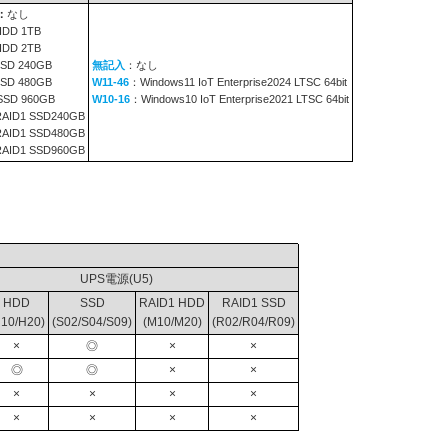
：
なし
HDD 1TB
HDD 2TB
SD 240GB
無記入
：なし
SD 480GB
W11-46
：Windows11 IoT Enterprise2024 LTSC 64bit
SSD 960GB
W10-16
：Windows10 IoT Enterprise2021 LTSC 64bit
RAID1 SSD240GB
RAID1 SSD480GB
RAID1 SSD960GB
UPS電源(U5)
HDD
SSD
RAID1 HDD
RAID1 SSD
H10/H20)
(S02/S04/S09)
(M10/M20)
(R02/R04/R09)
×
◎
×
×
◎
◎
×
×
×
×
×
×
×
×
×
×