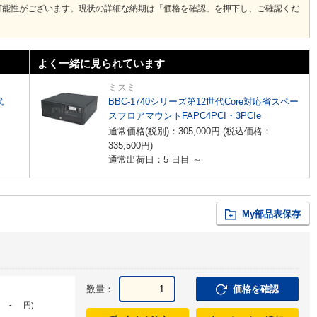
可能性がございます。現状の詳細な納期は「価格を確認」を押下し、ご確認くだ
よく一緒に見られています
ミスミ
代
BBC-1740シリーズ第12世代Core対応省スペー
スフロアマウントFAPC4PCI・3PCIe
通常価格(税別)：
305,000
円
(税込価格：
335,500
円
)
通常出荷日：5 日目 ～
My部品表保存
数量：
価格を確認
-
円
)