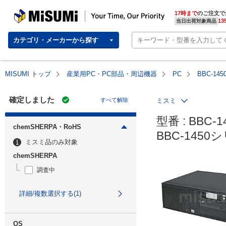
MISUMI | Your Time, Our Priority
17時まで
のご注文で
13
当日出荷対象商品
カテゴリ・メーカーから探す
MISUMI トップ
産業用PC・PC部品・周辺機器
PC
BBC-1
確定しました
すべて解除
ミスミ
型番 : BBC-1
chemSHERPA・RoHS
BBC-145
ミスミ品のみ対象
chemSHERPA
調査中
詳細/複数選択する(1)
OS