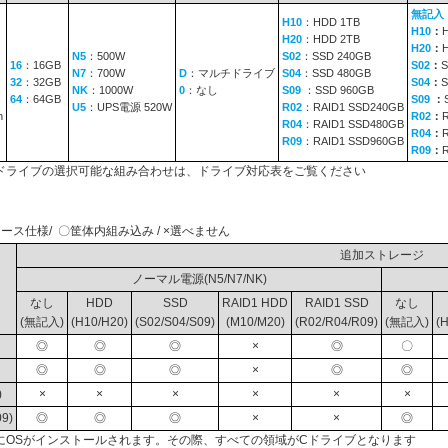
無記入
H10
：HDD 1TB
H10
：
H20
：HDD 2TB
H20
：
N5
：500W
S02
：SSD 240GB
16
：16GB
S02
：
S
N7
：700W
D
：マルチドライブ
S04
：SSD 480GB
32
：32GB
S04
：
S
NK
：1000W
0
：なし
S09
：SSD 960GB
64
：64GB
S09
：
U5
：UPS電源 520W
R02
：RAID1 SSD240GB
n
R02
：
R04
：RAID1 SSD480GB
R04
：
R09
：RAID1 SSD960GB
R09
：
ドライブの選択可能な組み合わせは、ドライブ対応表をご覧ください
ース仕様/ 〇筐体内組み込み / ×選べません
追加ストレージ
ノーマル電源(N5/N7/NK)
なし
HDD
SSD
RAID1 HDD
RAID1 SSD
なし
(無記入)
(H10/H20)
(S02/S04/S09)
(M10/M20)
(R02/R04/R09)
(無記入)
(
◎
◎
◎
×
◎
〇
◎
◎
◎
×
◎
◎
)
×
×
×
×
×
×
9)
◎
◎
◎
×
×
◎
にOSがインストールされます。その際、すべての領域がCドライブとなります