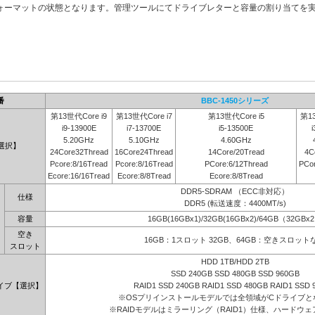
ォーマットの状態となります。管理ツールにてドライブレターと容量の割り当てを
番
BBC-1450シリーズ
第13世代Core i9
第13世代Core i7
第13世代Core i5
第13
i9-13900E
i7-13700E
i5-13500E
i
5.20GHz
5.10GHz
4.60GHz
選択】
24Core32Thread
16Core24Thread
14Core/20Tread
4C
Pcore:8/16Tread
Pcore:8/16Tread
PCore:6/12Thread
PCor
Ecore:16/16Tread
Ecore:8/8Tread
Ecore:8/8Tread
DDR5-SDRAM （ECC非対応）
仕様
DDR5 (転送速度：4400MT/s)
容量
16GB(16GBx1)/32GB(16GBx2)/64GB（32GBx
空き
16GB：1スロット 32GB、64GB：空きスロット
スロット
HDD 1TB/HDD 2TB
SSD 240GB SSD 480GB SSD 960GB
イブ【選択】
RAID1 SSD 240GB RAID1 SSD 480GB RAID1 SSD 
※OSプリインストールモデルでは全領域がCドライブと
※RAIDモデルはミラーリング（RAID1）仕様、ハードウェア