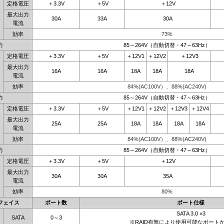
定格電圧
＋3.3V
＋5V
＋12V
最大出力
30A
33A
30A
電流
効率
73%
力
85～264V（自動切替・47～63Hz）
定格電圧
＋3.3V
＋5V
＋12V1
＋12V2
＋12V3
最大出力
16A
16A
18A
18A
18A
電流
効率
84%(AC100V）、88%(AC240V)
力
85～264V（自動切替・47～63Hz）
定格電圧
＋3.3V
＋5V
＋12V1
＋12V2
＋12V3
＋12V4
最大出力
25A
25A
18A
18A
18A
18A
電流
効率
84%(AC100V）、88%(AC240V)
力
85～264V（自動切替・47～63Hz）
定格電圧
＋3.3V
＋5V
＋12V
最大出力
30A
30A
35A
電流
効率
80%
フェイス
ポート数
ポート仕様
SATA 3.0 ×3
SATA
0～3
※RAID有無により使用可能なポート