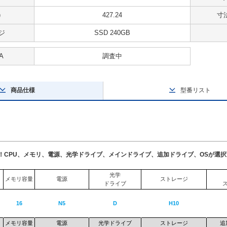
)
427.24
寸法
ジ
SSD 240GB
A
調査中
商品仕様
型番リスト
了！CPU、メモリ、電源、光学ドライブ、メインドライブ、追加ドライブ、OSが選
光学
メモリ容量
電源
ストレージ
ドライブ
16
N5
D
H10
メモリ容量
電源
光学ドライブ
ストレージ
追