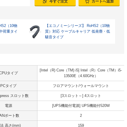
今すぐ注文
カートへ追加
S2（10物
【エコノミーシリーズ】 RoHS2（10物
 中荷重タイ
質）対応 ケーブルキャリア 低発塵・低
騒音タイプ
[Intel（R) Core（TM) i5] Intel（R）Core（TM）i5-
CPUタイプ
13500E（4.60GHz）
PCタイプ
フロアマウント/ウォールマウント
Express スロット数
[3スロット～] 4スロット
電源
[UPS機能付電源] UPS機能付520W
LANポート数
2
法 高さ(mm)
159