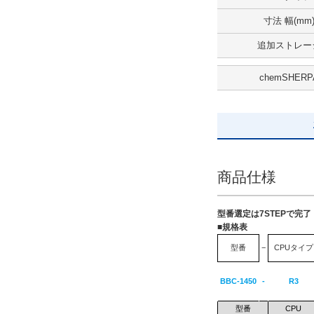
SSD 240GB
寸法 幅(mm
解除
追加ストレー
出荷日
chemSHERP
すべて
5日以内
商品仕様
型番選定は7STEPで完
■規格表
型番
−
CPUタイプ
BBC-1450
-
R3
型番
CPU