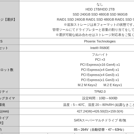
なし
HDD 1TB/HDD 2TB
SSD 240GB SSD 480GB SSD 960GB
ージ【選択】
RAID1 SSD 240GB RAID1 SSD 480GB RAID1 SSD 
※追加ストレージは未フォーマットの状態です
管理ツールにてドライブレターと容量の割り当てをし
※選択可能な組み合わせはストレージ対応表をご覧
OS
Phoenix Technologies
セット
Intel® R680E
フルハイト
PCI ×3
PCI Express(x16 Gen4) x1
スロット数
PCI Express(x4 Gen4) x1
PCI Express(x4 Gen3) x1
PCI Express(x1 Gen3) x1
M.2 M Keyx2 M.2 E Keyx1
リティ
TPM2.0
ッグタイマ
設定時間：10秒～600秒
環境
温度：5～40℃、湿度:20～80%RH (結露なきこ
(mm)
427.24(W)×426.50(D)×159.0(H)
ライブ
SATAスーパーマルチドライブ 有/無
択】
力
85～264V（自動切替・47～63Hz）