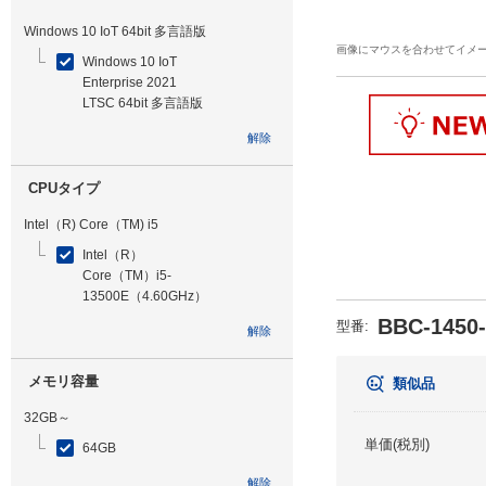
Windows 10 IoT 64bit 多言語版
画像にマウスを合わせてイメ
Windows 10 IoT
Enterprise 2021
LTSC 64bit 多言語版
解除
CPUタイプ
Intel（R) Core（TM) i5
Intel（R）
Core（TM）i5-
13500E（4.60GHz）
BBC-1450
型番
:
解除
メモリ容量
類似品
32GB～
単価(税別)
64GB
解除