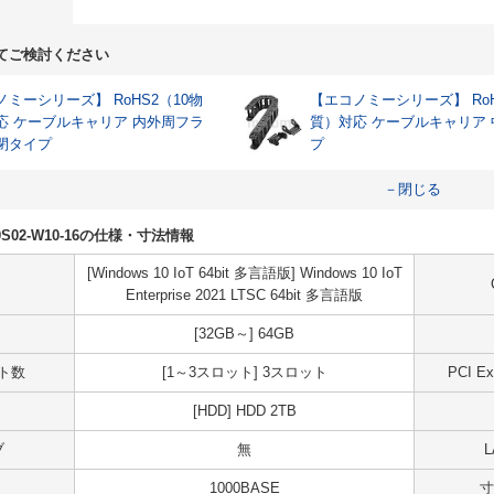
てご検討ください
ミーシリーズ】 RoHS2（10物
【エコノミーシリーズ】 RoH
応 ケーブルキャリア 内外周フラ
質）対応 ケーブルキャリア
閉タイプ
プ
－閉じる
H20S02-W10-16の仕様・寸法情報
[Windows 10 IoT 64bit 多言語版] Windows 10 IoT
Enterprise 2021 LTSC 64bit 多言語版
[32GB～] 64GB
ット数
[1～3スロット] 3スロット
PCI 
[HDD] HDD 2TB
ブ
無
1000BASE
寸