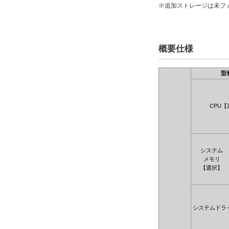
※追加ストレージは未フ
概要仕様
型
CPU【
システム
メモリ
【選択】
システムドラ