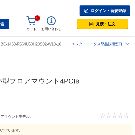
ログイン・新規登録
0
見積・注文
検索
カート
お問い合わせ
BBC-1450-R564U50H20S02-W10-16
エレクトロニクス部品技術窓口
対応小型フロアマウント4PCIe
型フロアマウントモデル。
がございます。