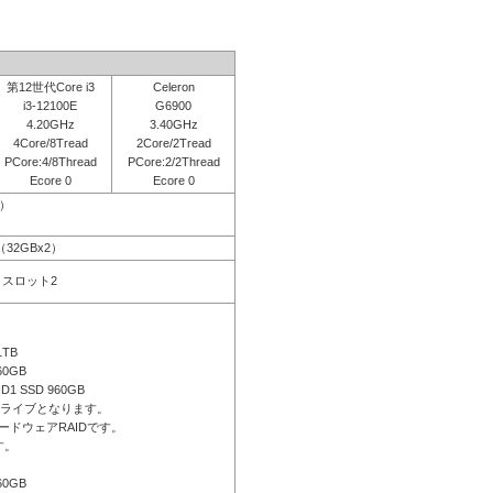
第12世代Core i3
Celeron
i3-12100E
G6900
4.20GHz
3.40GHz
4Core/8Tread
2Core/2Tread
PCore:4/8Thread
PCore:2/2Thread
Ecore 0
Ecore 0
応）
B（32GBx2）
空きスロット2
1TB
60GB
ID1 SSD 960GB
ドライブとなります。
ードウェアRAIDです。
す。
60GB