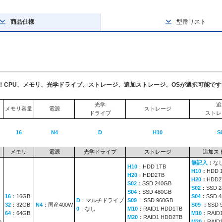
商品仕様
型番リスト
了！CPU、メモリ、光学ドライブ、ストレージ、追加ストレージ、OSが選択可能です
光学
追
メモリ容量
電源
ストレージ
ドライブ
ストレ
16
N4
D
H10
S
メモリ
電源
光学ドライブ
ストレージ
追加ス
無記入
：
な
H10
：HDD 1TB
H10
：
HDD 
H20
：HDD2TB
H20
：
HDD2
S02
：SSD 240GB
S02
：
SSD 
S04
：SSD 480GB
16
：16GB
S04
：
SSD 
D
：マルチドライブ
S09
：SSD 960GB
32
：32GB
N4
：国産400W
S09
：
SSD 
0
：なし
M10
：RAID1 HDD1TB
64
：64GB
M10
：RAID
M20
：RAID1 HDD2TB
n
M20
：RAID