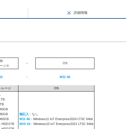
詳細情報
加
−
OS
ージ※
02
-
W11-46
トレージ
OS
し
1TB
TB
240GB
480GB
無記入
：なし
960GB
W11-46
：Windows11 IoT Enterprise2024 LTSC 64bit
1 HDD1TB
W10-16
：Windows10 IoT Enterprise2021 LTSC 64bit
1 HDD2TB