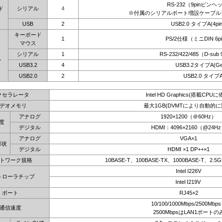
RS-232（9pinピンヘ
ド
シリアル
4
※付属のシリアルポート増設ケーブル
USB
2
USB2.0 タイプA(4pi
キーボード
1
PS/2仕様（ミニDIN 6
マウス
シリアル
1
RS-232/422/485（D-sub
ル
USB3.2
4
USB3.2タイプA(Ge
USB2.0
2
USB2.0 タイプ
クセラレータ
Intel HD Graphics(搭載CPUに
デオメモリ
最大1GB(DVMTにより自動的に
アナログ
1920×1200（＠60Hz）
度
デジタル
HDMI：4096×2160（@24H
アナログ
VGA×1
形状
デジタル
HDMI ×1 DP++×1
トワーク規格
10BASE-T、100BASE-TX、1000BASE-T、2.5
Intel I226V
トローラチップ
Intel I219V
ポート
RJ45×2
10/100/1000Mbps/2500Mbp
通信速度
2500MbpsはLAN1ポートの