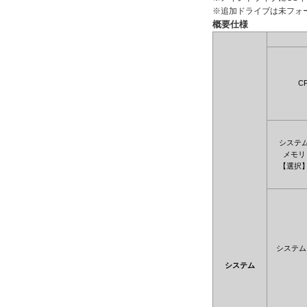
※追加ドライブは未フォ
概要仕様
C
システ
メモリ
【選択
システム
システム