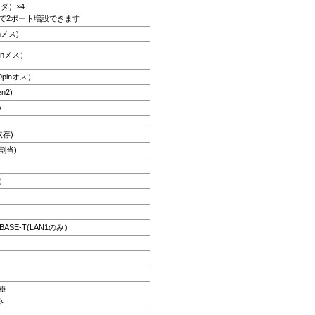
ッダ）×4
で2ポート増設できます
nメス)
pinメス）
 9pinオス）
n2)
A
依存)
割当)
z）
GBASE-T(LAN1のみ）
s※
み