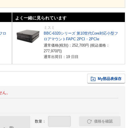
よく一緒に見られています
ミスミ
型フロ
BBC-6320シリーズ 第10世代Core対応小型フ
ロアマウントFAPC 2PCI・2PCIe
通常価格(税別)：
252,700
円
(税込価格：
277,970
円
)
通常出荷日：19 日目
My部品表保存
せん。
数量：
価格を確認
-
円
)