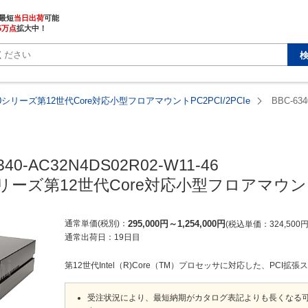
最短
当日出荷
5万点
拡大中！
340シリーズ第12世代Core対応小型フロアマウントPC2PCI/2PCIe
BBC-634
340-AC32N4DS02R02-W11-46

0シリーズ第12世代Core対応小型フロアマウントP
通常単価(税別)
295,000
円
～
1,254,000
円
税込単価
324,500
通常出荷日：
19日目
第12世代Intel（R)Core（TM）プロセッサに対応した、PCI拡張
受注状況により、最短納期がカタログ表記よりも長くなる