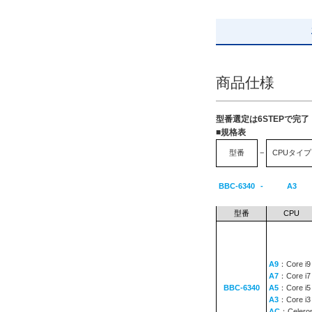
19日以内
商品仕様
型番選定は6STEPで完
■規格表
型番
−
CPUタイプ
BBC-6340
-
A3
型番
CPU
A9
：Core i9
A7
：Core i7
BBC-6340
A5
：Core i5
A3
：Core i3
AC
：Celero