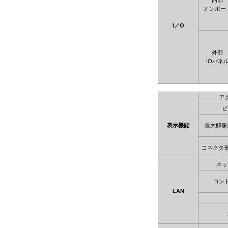
内部
オンボー
I／O
外部
IOパネ
ア
ビ
表示機能
最大解像
コネクタ
ネッ
コン
LAN