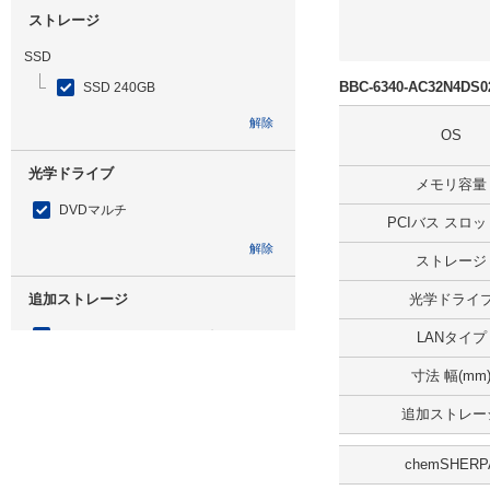
ストレージ
SSD
BBC-6340-AC32N4D
SSD 240GB
解除
OS
光学ドライブ
メモリ容量
DVDマルチ
PCIバス スロ
解除
ストレージ
追加ストレージ
光学ドライ
SSD 240GB ミラーリング
LANタイプ
解除
寸法 幅(mm
追加ストレー
出荷日
すべて
chemSHERP