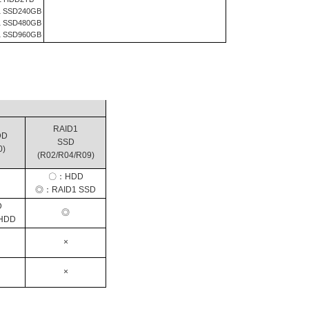
1 SSD240GB
1 SSD480GB
1 SSD960GB
RAID1
DD
SSD
0)
(R02/R04/R09)
〇：HDD
◎：RAID1 SSD
D
◎
HDD
×
×