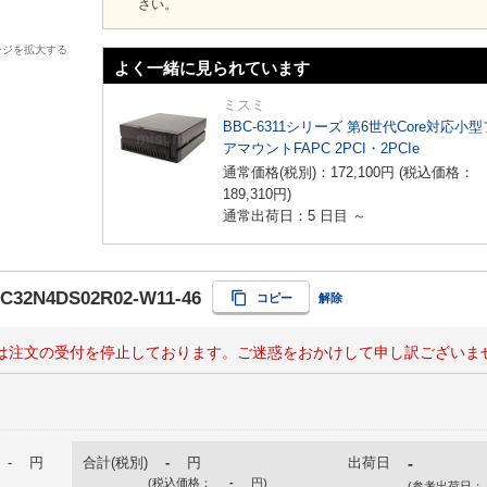
さい。
ージを拡大する
よく一緒に見られています
ミスミ
BBC-6311シリーズ 第6世代Core対応小
アマウントFAPC 2PCI・2PCIe
通常価格(税別)：
172,100
円
(税込価格：
189,310
円
)
通常出荷日：5 日目 ～
AC32N4DS02R02-W11-46
コピー
解除
は注文の受付を停止しております。ご迷惑をおかけして申し訳ございま
-
円
合計(税別)
-
円
出荷日
-
(税込価格：
-
円
)
(参考出荷日：