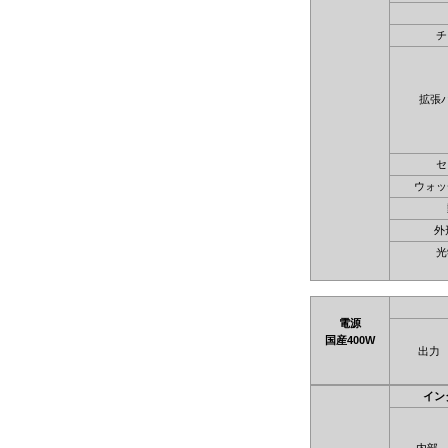
チ
拡張
セ
ウォッ
外
光
電源
国産400W
出力
イン