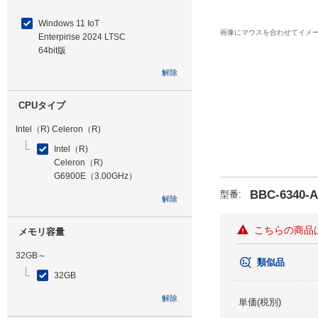
Windows 11 IoT
画像にマウスを合わせてイメ
Enterpirise 2024 LTSC
64bit版
解除
CPUタイプ
Intel（R) Celeron（R)
Intel（R)
Celeron（R)
G6900E（3.00GHz）
BBC-6340-
型番
:
解除
こちらの商品
メモリ容量
32GB～
類似品
32GB
解除
単価(税別)