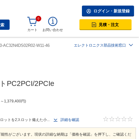
ログイン・新規登録
0
見積・注文
検索
カート
お問い合わせ
0-AC32N4DS02R02-W11-46
エレクトロニクス部品技術窓口
C2PCI/2PCIe
円
～
1,379,400
円
スロットを2スロット備えた小...
詳細を確認
可能性がございます。現状の詳細な納期は「価格を確認」を押下し、ご確認くだ