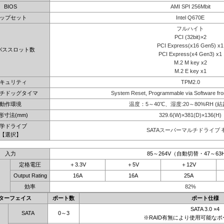
BIOS
AMI SPI 256Mbit
ップセット
Intel Q670E
フルハイト
PCI (32bit)×2
PCI Express(x16 Gen5) x1
バススロット数
PCI Express(x4 Gen3) x1
M.2 M key x2
M.2 E key x1
キュリティ
TPM2.0
チドッグタイマ
System Reset, Programmable via Software fro
動作環境
温度：5～40℃、湿度:20～80%RH (
形寸法(mm)
329.6(W)×381(D)×136(H)
学ドライブ
SATAスーパーマルチドライブ 
【選択】
入力
85～264V（自動切替・47～63
定格電圧
＋3.3V
＋5V
＋12V
Output Rating
16A
16A
25A
効率
82%
ターフェイス
ポート数
ポート仕様
SATA 3.0 ×4
SATA
0～3
※RAID有無により使用可能な