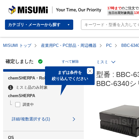
MISUMI | Your Time, Our Priority
17時まで
のご注文で
13
当日出荷対象商品
カテゴリ・メーカーから探す
MISUMI トップ
産業用PC・PC部品・周辺機器
PC
BBC-6
確定しました
すべて解除
ミスミ
まずは条件を

型番 : BBC-6
chemSHERPA・RoHS
絞り込んでください
BBC-634
ミスミ品のみ対象
chemSHERPA
調査中
詳細/複数選択する(1)
OS