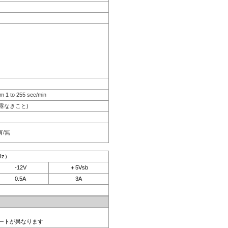
m 1 to 255 sec/min
結露なきこと)
有/無
Hz）
-12V
＋5Vsb
0.5A
3A
ポートが異なります