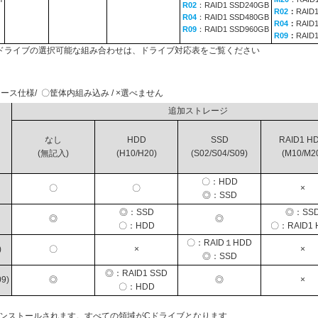
R02
：RAID1 SSD240GB
R02
：
RAID
R04
：RAID1 SSD480GB
R04
：
RAID
R09
：RAID1 SSD960GB
R09
：
RAID
ドライブの選択可能な組み合わせは、ドライブ対応表をご覧ください
ース仕様/ 〇筐体内組み込み / ×選べません
追加ストレージ
なし
HDD
SSD
RAID1 H
(無記入)
(H10/H20)
(S02/S04/S09)
(M10/M2
〇：HDD
〇
〇
×
◎：SSD
◎：SSD
◎：SS
◎
◎
〇：HDD
〇：RAID1 
〇：RAID１HDD
)
〇
×
×
◎：SSD
◎：RAID1 SSD
9)
◎
◎
×
〇：HDD
インストールされます。すべての領域がCドライブとなります