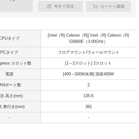
今すぐ注文
カートへ追加
[Intel（R) Celeron（R)] Intel（R) Celeron（R)
CPUタイプ
G6900E（3.00GHz）
PCタイプ
フロアマウント/ウォールマウント
Express スロット数
[1～2スロット] 2スロット
電源
[400～500W未満] 国産400W
LANポート数
2
法 高さ(mm)
135.6
 奥行き(mm)
381
-
-