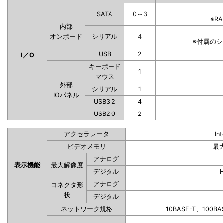
SATA
0～3
※R
内部
オンボード
シリアル
4
※付属の
USB
2
I／O
キーボード
1
マウス
外部
シリアル
1
IOパネル
USB3.2
4
USB2.0
2
アクセラレータ
In
ビデオメモリ
最
アナログ
表示機能
最大解像度
デジタル
アナログ
コネクタ形
状
デジタル
ネットワーク規格
10BASE-T、100BA