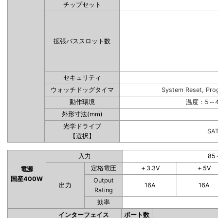
チップセット
拡張バススロット数
セキュリティ
ウォッチドッグタイマ
System Reset, Pro
動作環境
温度：5～4
外形寸法(mm)
光学ドライブ
SA
【選択】
入力
85
定格電圧
＋3.3V
＋5V
電源
国産400W
Output
出力
16A
16A
Rating
効率
インターフェイス
ポート数