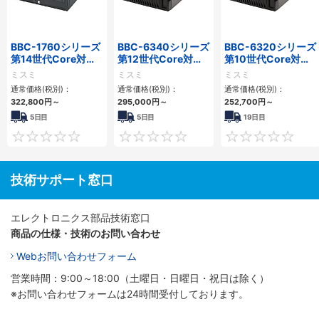
BBC-1760シリーズ
BBC-6340シリーズ
BBC-6320シリーズ
第14世代Core対応
第12世代Core対応
第10世代Core対応
小型フロアマウント
小型フロアマウント
小型フロアマウント
ミスミ
ミスミ
ミスミ
3PCIe
PC2PCI/2PCIe
FAPC 2PCI・2PCIe
通常価格(税別)：
通常価格(税別)：
通常価格(税別)：
322,800
円
～
295,000
円
～
252,700
円
～
5日目
5日目
19日目
0
0
技術サポート窓口
エレクトロニクス部品技術窓口
商品の仕様・技術のお問い合わせ
Webお問い合わせフォーム
営業時間：9:00～18:00（土曜日・日曜日・祝日は除く）
※お問い合わせフォームは24時間受付しております。