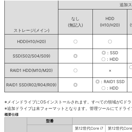
追
なし
HDD
(無記入)
(H10/H20)
(
ストレージ(メイン)
HDD(H10/H20)
〇
〇
◎：SSD
SSD(S02/S04/S09)
◎
〇：HDD
RAID1 HDD(M10/M20)
〇
×
◎：RAID1 SSD
RAID1 SSD(R02/R04/R09)
◎
〇：HDD
※メインドライブにOSインストールされます。すべての領域がCド
※追加ドライブは未フォーマットとなります。管理ツールにてドライ
概要仕様
型番
第12世代Core i7
第12世代Core 