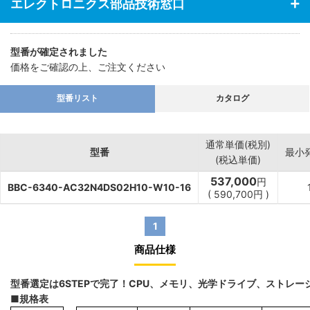
エレクトロニクス部品技術窓口
型番が確定されました
価格をご確認の上、ご注文ください
型番リスト
カタログ
通常単価(税別)
型番
最小
(税込単価)
537,000
円
BBC-6340-AC32N4DS02H10-W10-16
(
590,700
円
)
1
商品仕様
型番選定は6STEPで完了！CPU、メモリ、光学ドライブ、ストレ
■規格表