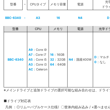
光
−
型番
CPUタイプ
メモリ容量
電源
ドラ
BBC-6340
-
A3
16
N4
D
型番
CPU
メモリ
電源
光学ド
A9
：Core i9
A7
：Core i7
16
：16GB
D
：マルチ
BBC-6340
A5
：Core i5
32
：32GB
N4
：国産400W
0
：なし
A3
：Core i3
64
：64GB
AC
：Celeron
※メインドライブと追加ドライブの選択可能な組み合わせは、ドライ
■ドライブ対応表
凡例 ：◎リムーバブルケース仕様/ 〇筐体内組み込み / ×選べませ