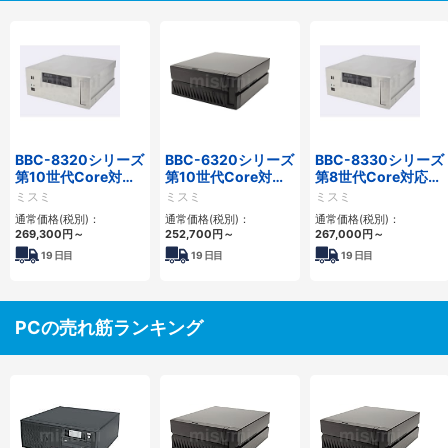
BBC-8320シリーズ
BBC-6320シリーズ
BBC-8330シリーズ
第10世代Core対応
第10世代Core対応
第8世代Core対応小
小型フロアマウント
小型フロアマウント
型フロアマウント
ミスミ
ミスミ
ミスミ
FAPC 2PCI・2PCIe
FAPC 2PCI・2PCIe
FAPC 2PCI・2PCIe
通常価格(税別)：
通常価格(税別)：
通常価格(税別)：
269,300
円
～
252,700
円
～
267,000
円
～
19
日目
19
日目
19
日目
PCの売れ筋ランキング