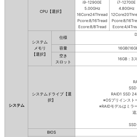
i9-12900E
i7-12700E
5.00GHz
4.80GHz
CPU【選択】
16Core24Thread
12Core20Thr
Pcore:8/16Tread
Pcore:8/16Tr
Ecore:8/8Tread
Ecore:4/4Tre
仕様
システム
メモリ
容量
16GB(16G
【選択】
空き
16GB：3
スロット
R
SSD
システムドライブ【選
RAID1 SSD 2
択】
※OSプリインス
システム
※RAIDモデルはミラ
追
SSD
BIOS