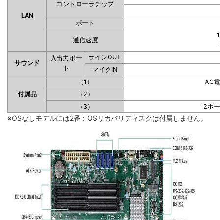
コントローラチップ
LAN
ポート
1
通信速度
ラインOUT
入出力ポー
サウンド
ト
マイクIN
（1）
AC
付属品
（2）
（3）
2ポ
※OSなしモデルには2番：OSリカバリディスクは付属しません。