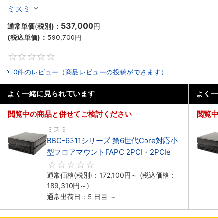
マウントPC2PCI/2PCIe
ミスミ
537,000
通常単価(税別)：
円
(税込単価)：
590,700
円
0
0件のレビュー（商品レビューの投稿ができます）
よく一緒に見られています
よく一
閲覧中の商品と併せてご検討ください
閲覧
ミスミ
BBC-6311シリーズ 第6世代Core対応小
型フロアマウントFAPC 2PCI・2PCIe
0
通常価格(税別)：
172,100
円
～
(税込価格：
189,310
円
～)
通常出荷日：5 日目 ～