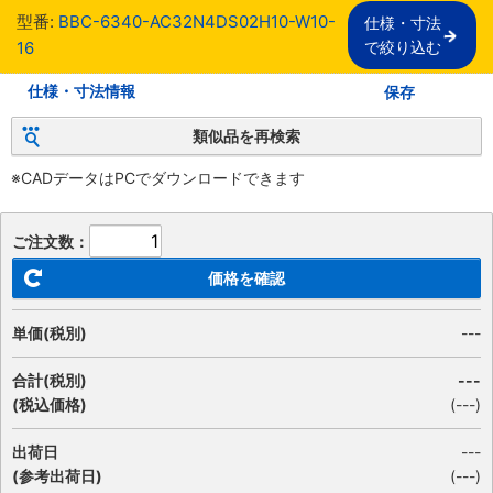
型番:
BBC-6340-AC32N4DS02H10-W10-
仕様・寸法

16
で絞り込む
仕様・寸法情報
保存
類似品を再検索
※CADデータはPCでダウンロードできます
ご注文数：
価格を確認
単価(税別)
---
合計(税別)
---
(税込価格)
(
---
)
出荷日
---
(参考出荷日)
(---)