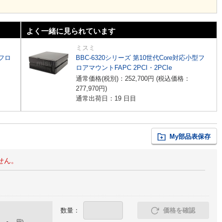
よく一緒に見られています
ミスミ
型フロ
BBC-6320シリーズ 第10世代Core対応小型フ
ロアマウントFAPC 2PCI・2PCIe
通常価格(税別)：
252,700
円
(税込価格：
277,970
円
)
通常出荷日：19 日目
My部品表保存
せん。
数量：
価格を確認
-
円
)