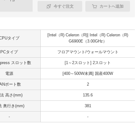
今すぐ注文
カートへ追加
[Intel（R) Celeron（R)] Intel（R) Celeron（R)
CPUタイプ
G6900E（3.00GHz）
PCタイプ
フロアマウント/ウォールマウント
Express スロット数
[1～2スロット] 2スロット
電源
[400～500W未満] 国産400W
LANポート数
2
法 高さ(mm)
135.6
 奥行き(mm)
381
-
-