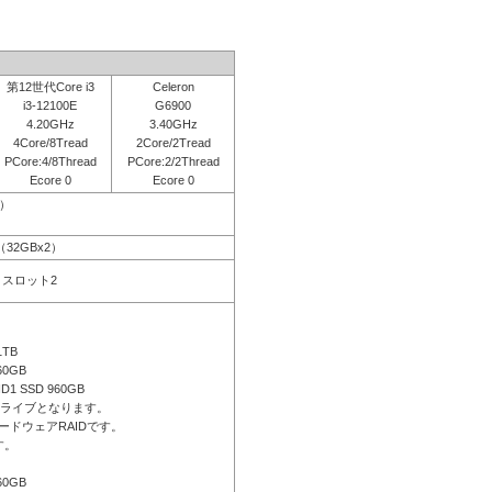
第12世代Core i3
Celeron
i3-12100E
G6900
4.20GHz
3.40GHz
4Core/8Tread
2Core/2Tread
PCore:4/8Thread
PCore:2/2Thread
Ecore 0
Ecore 0
応）
B（32GBx2）
空きスロット2
1TB
60GB
ID1 SSD 960GB
ドライブとなります。
ードウェアRAIDです。
す。
60GB