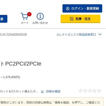
ログイン・新規登録
0
見積・注文
検索
カート
お問い合わせ
0-AC32N4DR04S09
エレクトロニクス部品技術窓口
C2PCI/2PCIe
円
～
1,379,400
円
スロットを2スロット備えた小...
詳細を確認
可能性がございます。現状の詳細な納期は「価格を確認」を押下し、ご確認くだ