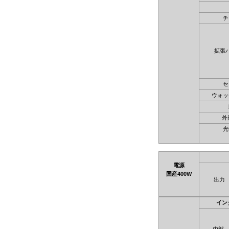
チ
拡張
セ
ウォッ
外
光
電源
国産400W
出力
イン