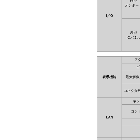
内部
オンボー
I／O
外部
IOパネ
ア
ビ
表示機能
最大解像
コネクタ
ネッ
コン
LAN