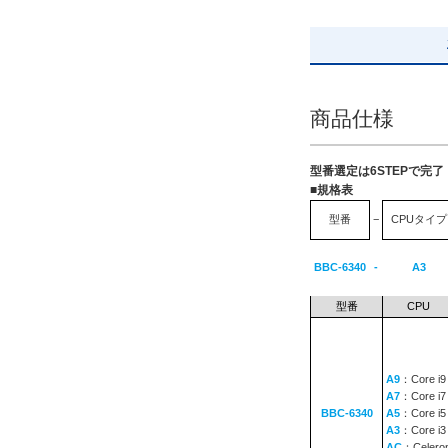
商品仕様
型番選定は6STEPで完
■規格表
型番
−
CPUタイプ
BBC-6340
-
A3
型番
CPU
A9
：Core i9
A7
：Core i7
BBC-6340
A5
：Core i5
A3
：Core i3
AC
：Celero