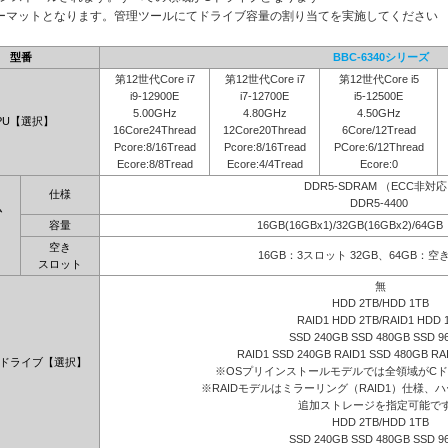
ーマットとなります。管理ツールにてドライブ容量の割り当てを実施してください
型番
BBC-6340シリーズ
第12世代Core i7
第12世代Core i7
第12世代Core i5
i9-12900E
i7-12700E
i5-12500E
5.00GHz
4.80GHz
4.50GHz
PU【選択】
16Core24Thread
12Core20Thread
6Core/12Tread
Pcore:8/16Tread
Pcore:8/16Tread
PCore:6/12Thread
Ecore:8/8Tread
Ecore:4/4Tread
Ecore:0
DDR5-SDRAM （ECC非対
仕様
DDR5-4400
ム
容量
16GB(16GBx1)/32GB(16GBx2)/64G
】
空き
16GB：3スロット 32GB、64GB：
スロット
無
HDD 2TB/HDD 1TB
RAID1 HDD 2TB/RAID1 HDD 
SSD 240GB SSD 480GB SSD 9
RAID1 SSD 240GB RAID1 SSD 480GB RA
ドライブ【選択】
※OSプリインストールモデルでは全領域がC
※RAIDモデルはミラーリング（RAID1）仕様、ハ
追加ストレージを指定可能で
HDD 2TB/HDD 1TB
SSD 240GB SSD 480GB SSD 9