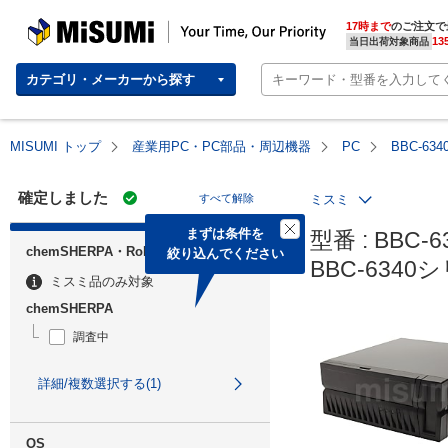
MISUMI | Your Time, Our Priority
17時まで
のご注文で
13
当日出荷対象商品
カテゴリ・メーカーから探す
MISUMI トップ
産業用PC・PC部品・周辺機器
PC
BBC-6
確定しました
すべて解除
ミスミ
まずは条件を

型番 : BBC-6
chemSHERPA・RoHS
絞り込んでください
BBC-634
ミスミ品のみ対象
chemSHERPA
調査中
詳細/複数選択する(1)
OS