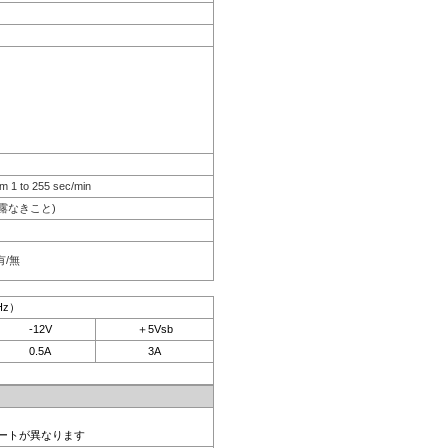
m 1 to 255 sec/min
結露なきこと)
有/無
Hz）
-12V
＋5Vsb
0.5A
3A
ポートが異なります