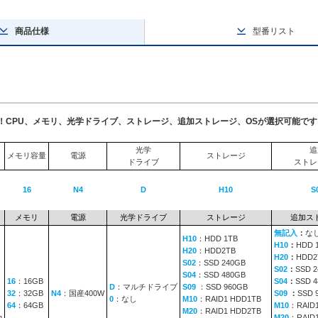
商品仕様
型番リスト
了！CPU、メモリ、光学ドライブ、ストレージ、追加ストレージ、OSが選択可能です
光学
追
メモリ容量
電源
ストレージ
ドライブ
ストレ
16
N4
D
H10
S
メモリ
電源
光学ドライブ
ストレージ
追加ス
無記入
：
な
H10
：HDD 1TB
H10
：
HDD 
H20
：HDD2TB
H20
：
HDD2
S02
：SSD 240GB
S02
：
SSD 
S04
：SSD 480GB
16
：16GB
S04
：
SSD 
D
：マルチドライブ
S09
：SSD 960GB
32
：32GB
N4
：国産400W
S09
：
SSD 
0
：なし
M10
：RAID1 HDD1TB
64
：64GB
M10
：RAID
M20
：RAID1 HDD2TB
n
M20
：RAID