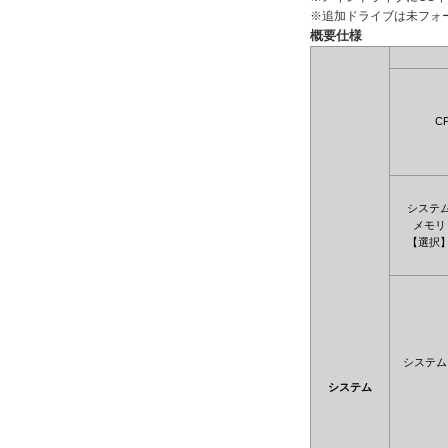
※追加ドライブは未フォ
概要仕様
C
システ
メモリ
【選択
システム
システム