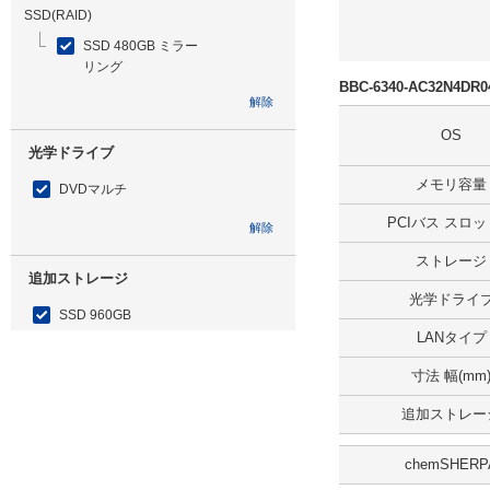
SSD(RAID)
SSD 480GB ミラー
リング
BBC-6340-AC32N4
解除
OS
光学ドライブ
メモリ容量
DVDマルチ
PCIバス スロ
解除
ストレージ
追加ストレージ
光学ドライ
SSD 960GB
LANタイプ
解除
寸法 幅(mm
出荷日
追加ストレー
すべて
chemSHERP
19日以内