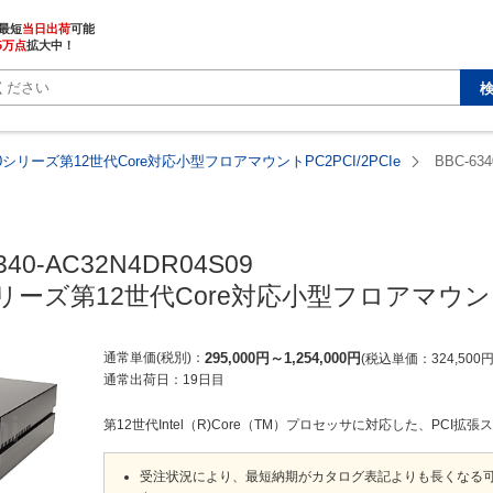
最短
当日出荷
5万点
拡大中！
340シリーズ第12世代Core対応小型フロアマウントPC2PCI/2PCIe
BBC-634
340-AC32N4DR04S09

0シリーズ第12世代Core対応小型フロアマウントP
通常単価(税別)
295,000
円
～
1,254,000
円
税込単価
324,500
通常出荷日：
19日目
第12世代Intel（R)Core（TM）プロセッサに対応した、PCI拡張
受注状況により、最短納期がカタログ表記よりも長くなる