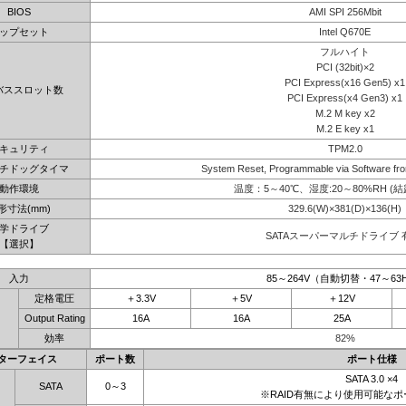
BIOS
AMI SPI 256Mbit
ップセット
Intel Q670E
フルハイト
PCI (32bit)×2
PCI Express(x16 Gen5) x1
バススロット数
PCI Express(x4 Gen3) x1
M.2 M key x2
M.2 E key x1
キュリティ
TPM2.0
チドッグタイマ
System Reset, Programmable via Software fro
動作環境
温度：5～40℃、湿度:20～80%RH (
形寸法(mm)
329.6(W)×381(D)×136(H)
学ドライブ
SATAスーパーマルチドライブ 
【選択】
入力
85～264V（自動切替・47～63
定格電圧
＋3.3V
＋5V
＋12V
Output Rating
16A
16A
25A
効率
82%
ターフェイス
ポート数
ポート仕様
SATA 3.0 ×4
SATA
0～3
※RAID有無により使用可能な