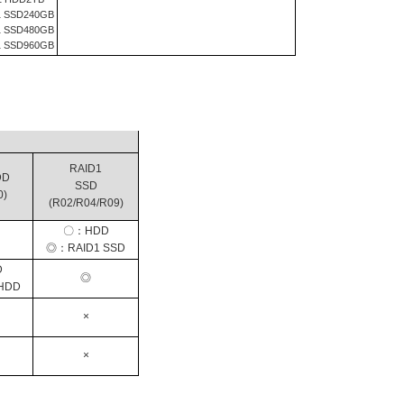
1 SSD240GB
1 SSD480GB
1 SSD960GB
RAID1
DD
SSD
0)
(R02/R04/R09)
〇：HDD
◎：RAID1 SSD
D
◎
HDD
×
×