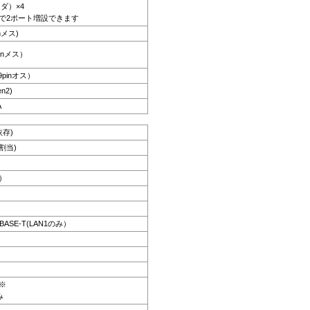
ッダ）×4
で2ポート増設できます
nメス)
pinメス）
 9pinオス）
n2)
A
依存)
割当)
z）
GBASE-T(LAN1のみ）
s※
み