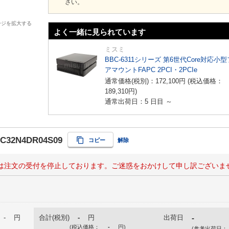
さい。
ージを拡大する
よく一緒に見られています
ミスミ
BBC-6311シリーズ 第6世代Core対応小
アマウントFAPC 2PCI・2PCIe
通常価格(税別)：
172,100
円
(税込価格：
189,310
円
)
通常出荷日：5 日目 ～
AC32N4DR04S09
コピー
解除
は注文の受付を停止しております。ご迷惑をおかけして申し訳ございま
-
円
合計(税別)
-
円
出荷日
-
(税込価格：
-
円
)
(参考出荷日：