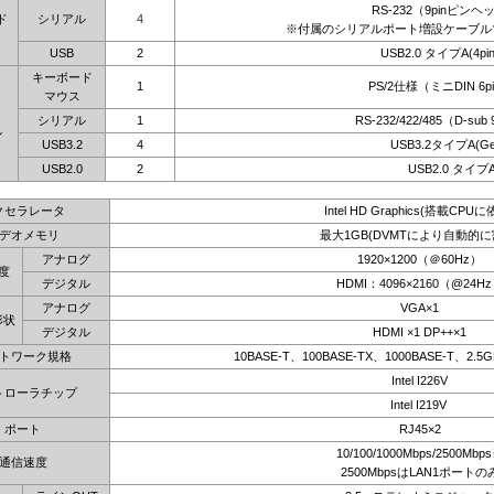
RS-232（9pinピンヘ
ド
シリアル
4
※付属のシリアルポート増設ケーブル
USB
2
USB2.0 タイプA(4pi
キーボード
1
PS/2仕様（ミニDIN 6
マウス
シリアル
1
RS-232/422/485（D-sub
ル
USB3.2
4
USB3.2タイプA(Ge
USB2.0
2
USB2.0 タイプ
クセラレータ
Intel HD Graphics(搭載CPUに
デオメモリ
最大1GB(DVMTにより自動的に
アナログ
1920×1200（＠60Hz）
度
デジタル
HDMI：4096×2160（@24H
アナログ
VGA×1
形状
デジタル
HDMI ×1 DP++×1
トワーク規格
10BASE-T、100BASE-TX、1000BASE-T、2.5
Intel I226V
トローラチップ
Intel I219V
ポート
RJ45×2
10/100/1000Mbps/2500Mbp
通信速度
2500MbpsはLAN1ポートの