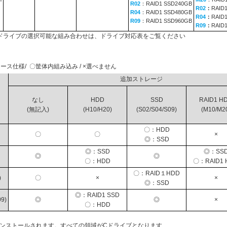
R02
：RAID1 SSD240GB
R02
：
RAID
R04
：RAID1 SSD480GB
R04
：
RAID
R09
：RAID1 SSD960GB
R09
：
RAID
ドライブの選択可能な組み合わせは、ドライブ対応表をご覧ください
ース仕様/ 〇筐体内組み込み / ×選べません
追加ストレージ
なし
HDD
SSD
RAID1 H
(無記入)
(H10/H20)
(S02/S04/S09)
(M10/M2
〇：HDD
〇
〇
×
◎：SSD
◎：SSD
◎：SS
◎
◎
〇：HDD
〇：RAID1 
〇：RAID１HDD
)
〇
×
×
◎：SSD
◎：RAID1 SSD
9)
◎
◎
×
〇：HDD
インストールされます。すべての領域がCドライブとなります