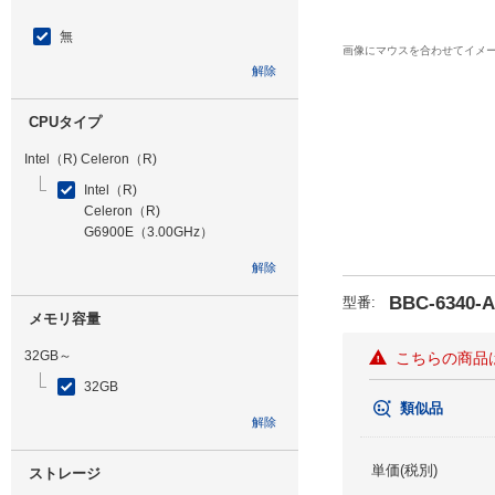
無
画像にマウスを合わせてイメ
解除
CPUタイプ
Intel（R) Celeron（R)
Intel（R)
Celeron（R)
G6900E（3.00GHz）
解除
BBC-6340-
型番
:
メモリ容量
32GB～
こちらの商品
32GB
類似品
解除
単価(税別)
ストレージ