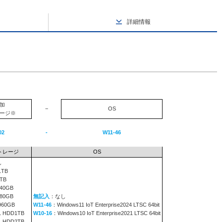
詳細情報
加
−
OS
ージ※
02
-
W11-46
トレージ
OS
し
1TB
TB
240GB
480GB
無記入
：なし
960GB
W11-46
：Windows11 IoT Enterprise2024 LTSC 64bit
1 HDD1TB
W10-16
：Windows10 IoT Enterprise2021 LTSC 64bit
1 HDD2TB