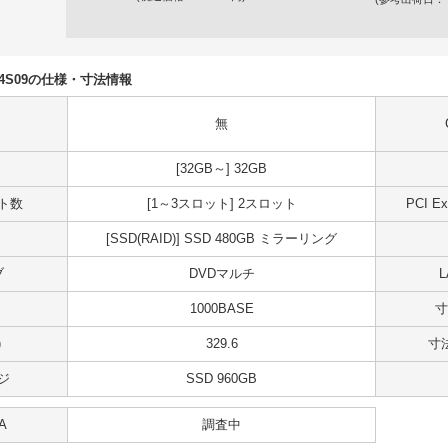
DR04S09の仕様・寸法情報
無
[32GB～] 32GB
ット数
[1～3スロット] 2スロット
PCI 
[SSD(RAID)] SSD 480GB ミラーリング
ブ
DVDマルチ
1000BASE
寸
)
329.6
寸法
ジ
SSD 960GB
A
調査中