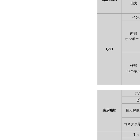
出力
イン
内部
オンボー
I／O
外部
IOパネ
ア
ビ
表示機能
最大解像
コネクタ
ネッ