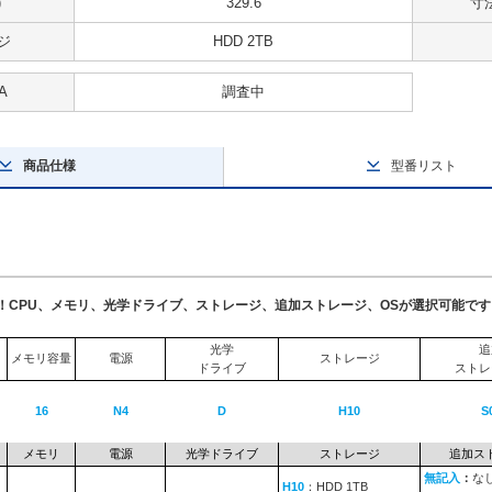
)
329.6
寸法
ジ
HDD 2TB
A
調査中
商品仕様
型番リスト
了！CPU、メモリ、光学ドライブ、ストレージ、追加ストレージ、OSが選択可能です
光学
追
メモリ容量
電源
ストレージ
ドライブ
ストレ
16
N4
D
H10
S
メモリ
電源
光学ドライブ
ストレージ
追加ス
無記入
：
な
H10
：HDD 1TB