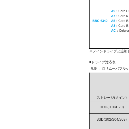
A9
：Core i9
A7
：Core i7
BBC-6340
A5
：Core i5
A3
：Core i3
AC
：Celero
※メインドライブと追加
■ドライブ対応表
凡例 ：◎リムーバブルケ
ストレージ(メイン)
HDD(H10/H20)
SSD(S02/S04/S09)