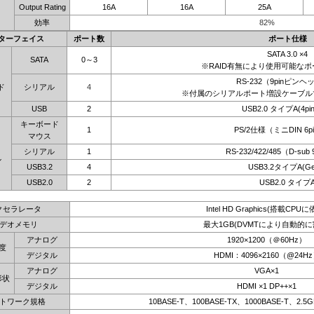
Output Rating
16A
16A
25A
効率
82%
ターフェイス
ポート数
ポート仕様
SATA 3.0 ×4
SATA
0～3
※RAID有無により使用可能な
RS-232（9pinピンヘ
ド
シリアル
4
※付属のシリアルポート増設ケーブル
USB
2
USB2.0 タイプA(4pi
キーボード
1
PS/2仕様（ミニDIN 6
マウス
シリアル
1
RS-232/422/485（D-sub
ル
USB3.2
4
USB3.2タイプA(Ge
USB2.0
2
USB2.0 タイプ
クセラレータ
Intel HD Graphics(搭載CPUに
デオメモリ
最大1GB(DVMTにより自動的に
アナログ
1920×1200（＠60Hz）
度
デジタル
HDMI：4096×2160（@24H
アナログ
VGA×1
形状
デジタル
HDMI ×1 DP++×1
トワーク規格
10BASE-T、100BASE-TX、1000BASE-T、2.5