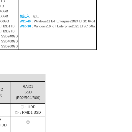
1TB
TB
240GB
480GB
無記入
：なし
960GB
W11-46
：Windows11 IoT Enterprise2024 LTSC 64bit
1 HDD1TB
W10-16
：Windows10 IoT Enterprise2021 LTSC 64bit
1 HDD2TB
1 SSD240GB
1 SSD480GB
1 SSD960GB
RAID1
DD
SSD
0)
(R02/R04/R09)
〇：HDD
◎：RAID1 SSD
D
◎
HDD