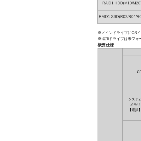
RAID1 HDD(M10/M20
RAID1 SSD(R02/R04/R0
※メインドライブにOS
※追加ドライブは未フォ
概要仕様
C
システ
メモリ
【選択