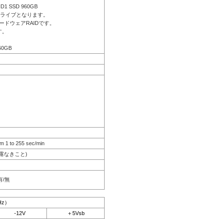
ID1 SSD 960GB
ドライブとなります。
ードウェアRAIDです。
す。
60GB
m 1 to 255 sec/min
結露なきこと)
有/無
Hz）
-12V
＋5Vsb