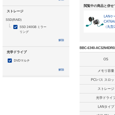
閲覧中の商品と併せ
ストレージ
LAN
SSD(RAID)
CAT6
（丸型
SSD 240GB ミラー
リング
解除
BBC-6340-AC32N4D
光学ドライブ
OS
DVDマルチ
解除
メモリ容量
PCIバス スロ
追加ストレージ
ストレージ
HDD 2TB
光学ドライ
解除
LANタイプ
出荷日