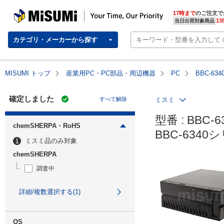
MISUMI | Your Time, Our Priority
17時まで
のご注文で
13
当日出荷対象商品
カテゴリ・メーカーから探す
MISUMI トップ
産業用PC・PC部品・周辺機器
PC
BBC-6
確定しました
すべて解除
ミスミ
型番 : BBC-6
chemSHERPA・RoHS
BBC-634
ミスミ品のみ対象
chemSHERPA
調査中
詳細/複数選択する(1)
OS