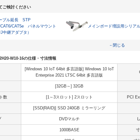
てご検討ください
ケーブル延長 STP
A/CAT6/CAT5e パネルマウント
メインボード増設用シリア
JJ中継アダプタ）
－閉じる
R02H20-W10-16の仕様・寸法情報
[Windows 10 IoT 64bit 多言語版] Windows 10 IoT
Enterprise 2021 LTSC 64bit 多言語版
[32GB～] 32GB
ット数
[1～3スロット] 2スロット
PCI 
[SSD(RAID)] SSD 240GB ミラーリング
ブ
DVDマルチ
1000BASE
寸