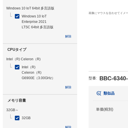
Windows 10 IoT 64bit 多言語版
画像にマウスを合わせてイメ
Windows 10 IoT
Enterprise 2021
LTSC 64bit 多言語版
解除
CPUタイプ
Intel（R) Celeron（R)
Intel（R)
Celeron（R)
BBC-6340
G6900E（3.00GHz）
型番
:
解除
類似品
メモリ容量
単価(税別)
32GB～
32GB
解除