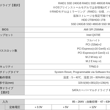
RAID1 SSD 240GB RAID1 SSD 480GB RA
ドライブ【選択】
※OSプリインストールモデルでは全領域がC
※RAIDモデルはミラーリング（RAID1）仕様、ハ
追加ストレージを指定可能で
HDD 2TB/HDD 1TB
SSD 240GB SSD 480GB SSD 9
BIOS
AMI SPI 256Mbit
ップセット
Intel Q670E
フルハイト
PCI (32bit)×2
PCI Express(x16 Gen5) x1
バススロット数
PCI Express(x4 Gen3) x1
M.2 M key x2
M.2 E key x1
キュリティ
TPM2.0
チドッグタイマ
System Reset, Programmable via Software fro
動作環境
温度：5～40℃、湿度:20～80%RH (
形寸法(mm)
329.6(W)×381(D)×136(H)
学ドライブ
SATAスーパーマルチドライブ 
【選択】
入力
85～264V（自動切替・47～63
定格電圧
＋3.3V
＋5V
＋12V