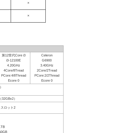
×
×
第12世代Core i3
Celeron
i3-12100E
G6900
4.20GHz
3.40GHz
4Core/8Tread
2Core/2Tread
PCore:4/8Thread
PCore:2/2Thread
Ecore 0
Ecore 0
応）
B（32GBx2）
空きスロット2
1TB
60GB