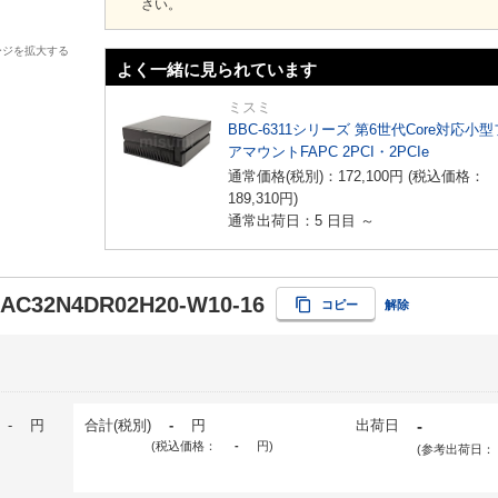
さい。
ージを拡大する
よく一緒に見られています
ミスミ
BBC-6311シリーズ 第6世代Core対応小
アマウントFAPC 2PCI・2PCIe
通常価格(税別)：
172,100
円
(税込価格：
189,310
円
)
通常出荷日：5 日目 ～
-AC32N4DR02H20-W10-16
コピー
解除
-
円
合計(税別)
-
円
出荷日
-
(税込価格：
-
円
)
(参考出荷日：