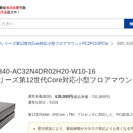
最短
当日出荷
5万点
拡大中！
340シリーズ第12世代Core対応小型フロアマウントPC2PCI/2PCIe
BBC-634
340-AC32N4DR02H20-W10-16

0シリーズ第12世代Core対応小型フロアマウントP
通常単価(税別)
638,000
円
税込単価
701,800
円
通常出荷日：
5日目
第12世代Intel（R)Core（TM）プロセッサに対応した、PCI拡張
受注状況により、最短納期がカタログ表記よりも長くなる