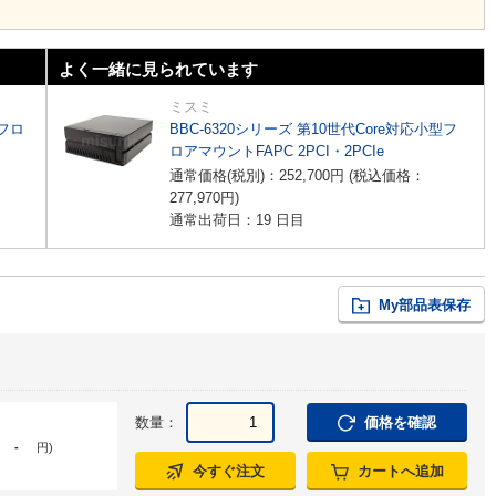
よく一緒に見られています
ミスミ
型フロ
BBC-6320シリーズ 第10世代Core対応小型フ
ロアマウントFAPC 2PCI・2PCIe
通常価格(税別)：
252,700
円
(税込価格：
277,970
円
)
通常出荷日：19 日目
My部品表保存
数量：
価格を確認
-
円
)
今すぐ注文
カートへ追加