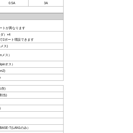
0.5A
3A
ポートが異なります
ッダ）×4
で2ポート増設できます
nメス)
pinメス）
 9pinオス）
n2)
A
依存)
割当)
z）
GBASE-T(LAN1のみ）