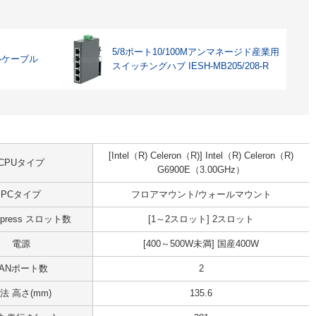
5/8ポート10/100Mアンマネージド産業用
ルケーブル
スイッチングハブ IESH-MB205/208-R
[Intel（R) Celeron（R)] Intel（R) Celeron（R)
CPUタイプ
G6900E（3.00GHz）
PCタイプ
フロアマウント/ウォールマウント
Express スロット数
[1～2スロット] 2スロット
電源
[400～500W未満] 国産400W
LANポート数
2
法 高さ(mm)
135.6