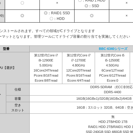
〇：RAID１HDD
)
〇
×
×
◎：SSD
◎：RAID1 SSD
9)
◎
◎
×
〇：HDD
インストールされます。すべての領域がCドライブとなります
ーマットとなります。管理ツールにてドライブ容量の割り当てを実施してください
型番
BBC-6340シリーズ
第12世代Core i7
第12世代Core i7
第12世代Core i5
i9-12900E
i7-12700E
i5-12500E
5.00GHz
4.80GHz
4.50GHz
PU【選択】
16Core24Thread
12Core20Thread
6Core/12Tread
Pcore:8/16Tread
Pcore:8/16Tread
PCore:6/12Thread
Ecore:8/8Tread
Ecore:4/4Tread
Ecore:0
DDR5-SDRAM （ECC非対
仕様
DDR5-4400
ム
容量
16GB(16GBx1)/32GB(16GBx2)/64G
】
空き
16GB：3スロット 32GB、64GB：
スロット
無
HDD 2TB/HDD 1TB
RAID1 HDD 2TB/RAID1 HDD 
SSD 240GB SSD 480GB SSD 9