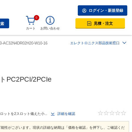
ログイン・新規登録
0
見積・注文
検索
カート
お問い合わせ
0-AC32N4DR02H20-W10-16
エレクトロニクス部品技術窓口
C2PCI/2PCIe
スロットを2スロット備えた小...
詳細を確認
可能性がございます。現状の詳細な納期は「価格を確認」を押下し、ご確認くだ