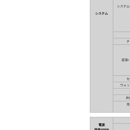
システム
システム
チ
拡張
セ
ウォッ
外
光
電源
国産400W