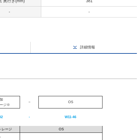
 奥行き(mm)
381
-
-
詳細情報
加
−
OS
ージ※
02
-
W11-46
トレージ
OS
し