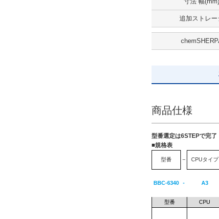
寸法 幅(mm
すべて
追加ストレー
5日以内
chemSHERP
商品仕様
型番選定は6STEPで完
■規格表
型番
−
CPUタイプ
BBC-6340
-
A3
型番
CPU