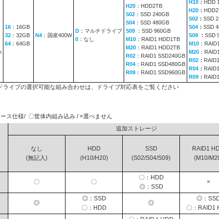
H10
：
HDD 
H20
：HDD2TB
H20
：
HDD2
S02
：SSD 240GB
S02
：
SSD 
S04
：SSD 480GB
16
：16GB
S04
：
SSD 
D
：マルチドライブ
S09
：SSD 960GB
32
：32GB
N4
：国産400W
S09
：
SSD 
0
：なし
M10
：RAID1 HDD1TB
64
：64GB
M10
：RAID
M20
：RAID1 HDD2TB
n
M20
：RAID
R02
：RAID1 SSD240GB
R02
：
RAID
R04
：RAID1 SSD480GB
R04
：
RAID
R09
：RAID1 SSD960GB
R09
：
RAID
ドライブの選択可能な組み合わせは、ドライブ対応表をご覧ください
ース仕様/ 〇筐体内組み込み / ×選べません
追加ストレージ
なし
HDD
SSD
RAID1 H
(無記入)
(H10/H20)
(S02/S04/S09)
(M10/M2
〇：HDD
〇
〇
×
◎：SSD
◎：SSD
◎：SS
◎
◎
〇：HDD
〇：RAID1 