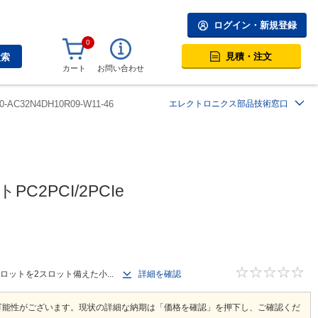
ログイン・新規登録
0
見積・注文
検索
カート
お問い合わせ
0-AC32N4DH10R09-W11-46
エレクトロニクス部品技術窓口
C2PCI/2PCIe
スロットを2スロット備えた小...
詳細を確認
可能性がございます。現状の詳細な納期は「価格を確認」を押下し、ご確認くだ