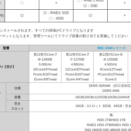
〇：RAID１HDD
)
〇
×
×
◎：SSD
◎：RAID1 SSD
9)
◎
◎
×
〇：HDD
インストールされます。すべての領域がCドライブとなります
ーマットとなります。管理ツールにてドライブ容量の割り当てを実施してください
型番
BBC-6340シリーズ
第12世代Core i7
第12世代Core i7
第12世代Core i5
i9-12900E
i7-12700E
i5-12500E
5.00GHz
4.80GHz
4.50GHz
PU【選択】
16Core24Thread
12Core20Thread
6Core/12Tread
Pcore:8/16Tread
Pcore:8/16Tread
PCore:6/12Thread
Ecore:8/8Tread
Ecore:4/4Tread
Ecore:0
DDR5-SDRAM （ECC非対
仕様
DDR5-4400
ム
容量
16GB(16GBx1)/32GB(16GBx2)/64G
】
空き
16GB：3スロット 32GB、64GB：
スロット
無
HDD 2TB/HDD 1TB
RAID1 HDD 2TB/RAID1 HDD 
SSD 240GB SSD 480GB SSD 9