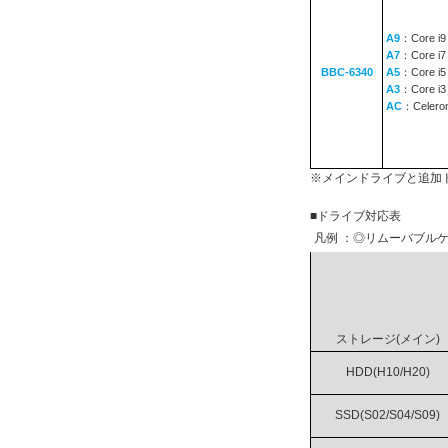
A9
：Core i9
A7
：Core i7
BBC-6340
A5
：Core i5
A3
：Core i3
AC
：Celero
※メインドライブと追加
■ドライブ対応表
凡例 ：◎リムーバブルケ
ストレージ(メイン)
HDD(H10/H20)
SSD(S02/S04/S09)