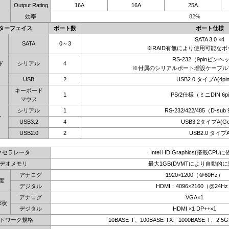
Output Rating
16A
16A
25A
効率
82%
ターフェイス
ポート数
ポート仕様
SATA 3.0 ×4
SATA
0～3
※RAID有無により使用可能な
RS-232（9pinピンヘ
ド
シリアル
4
※付属のシリアルポート増設ケーブル
USB
2
USB2.0 タイプA(4pi
キーボード
1
PS/2仕様（ミニDIN 6
マウス
シリアル
1
RS-232/422/485（D-sub
ル
USB3.2
4
USB3.2タイプA(Ge
USB2.0
2
USB2.0 タイプ
クセラレータ
Intel HD Graphics(搭載CPUに
デオメモリ
最大1GB(DVMTにより自動的に
アナログ
1920×1200（＠60Hz）
度
デジタル
HDMI：4096×2160（@24H
アナログ
VGA×1
形状
デジタル
HDMI ×1 DP++×1
トワーク規格
10BASE-T、100BASE-TX、1000BASE-T、2.5