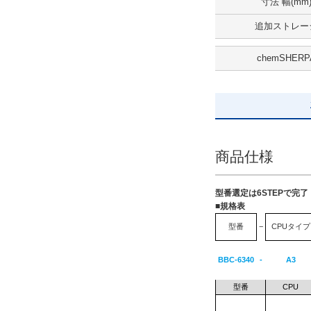
5日以内
寸法 幅(mm
追加ストレー
chemSHERP
商品仕様
型番選定は6STEPで完
■規格表
型番
−
CPUタイプ
BBC-6340
-
A3
型番
CPU