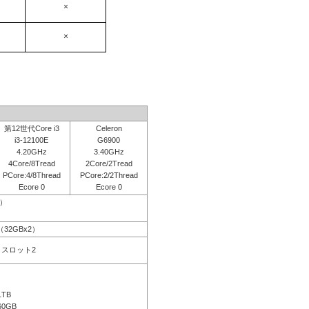
×
×
第12世代Core i3
Celeron
i3-12100E
G6900
4.20GHz
3.40GHz
4Core/8Tread
2Core/2Tread
PCore:4/8Thread
PCore:2/2Thread
Ecore 0
Ecore 0
応）
B（32GBx2）
空きスロット2
1TB
60GB