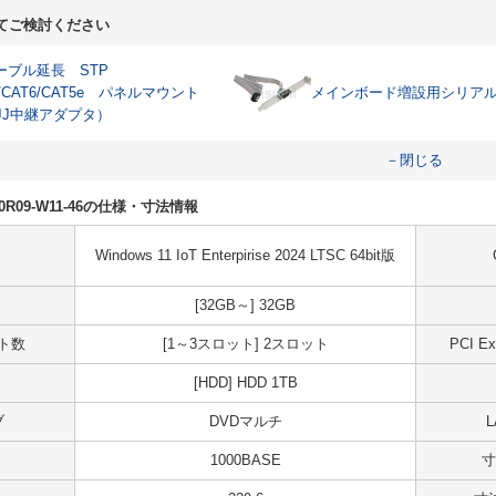
てご検討ください
ケーブル延長 STP
A/CAT6/CAT5e パネルマウント
メインボード増設用シリア
JJ中継アダプタ）
－閉じる
H10R09-W11-46の仕様・寸法情報
Windows 11 IoT Enterpirise 2024 LTSC 64bit版
[32GB～] 32GB
ット数
[1～3スロット] 2スロット
PCI 
[HDD] HDD 1TB
ブ
DVDマルチ
1000BASE
寸