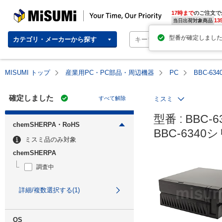
MISUMI | Your Time, Our Priority
17時まで
のご注文で
13
当日出荷対象商品
カテゴリ・メーカーから探す
MISUMI トップ
産業用PC・PC部品・周辺機器
PC
BBC-6
確定しました
すべて解除
ミスミ
型番 : BBC-6
chemSHERPA・RoHS
BBC-634
ミスミ品のみ対象
chemSHERPA
調査中
詳細/複数選択する(1)
OS