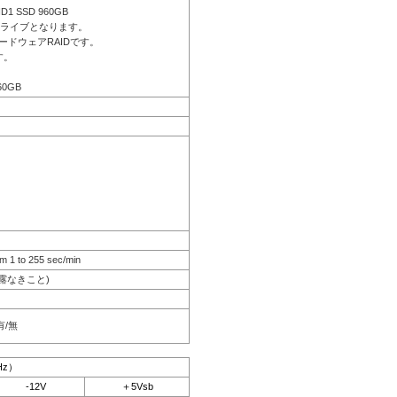
ID1 SSD 960GB
ドライブとなります。
ードウェアRAIDです。
す。
60GB
m 1 to 255 sec/min
結露なきこと)
有/無
Hz）
-12V
＋5Vsb