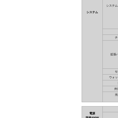
システム
システム
チ
拡張
セ
ウォッ
外
光
電源
国産400W