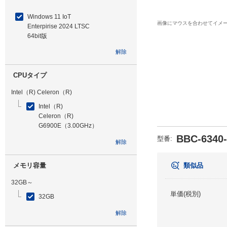
Windows 11 IoT
画像にマウスを合わせてイメ
Enterpirise 2024 LTSC
64bit版
解除
CPUタイプ
Intel（R) Celeron（R)
Intel（R)
Celeron（R)
G6900E（3.00GHz）
BBC-6340
型番
:
解除
メモリ容量
類似品
32GB～
単価(税別)
32GB
解除