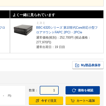
よく一緒に見られています
ミスミ
型フロ
BBC-6320シリーズ 第10世代Core対応小型フ
ロアマウントFAPC 2PCI・2PCIe
通常価格(税別)：
252,700
円
(税込価格：
277,970
円
)
通常出荷日：19 日目
My部品表保存
数量：
価格を確認
-
円
)
今すぐ注文
カートへ追加