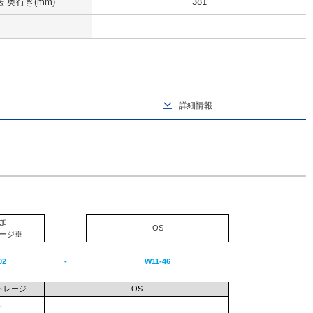
 奥行き(mm)
381
-
-
詳細情報
加
−
OS
ージ※
02
-
W11-46
トレージ
OS
し