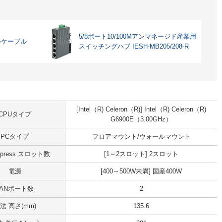
5/8ポート10/100Mアンマネージド産業用
ルケーブル
スイッチングハブ IESH-MB205/208-R
[Intel（R) Celeron（R)] Intel（R) Celeron（R)
CPUタイプ
G6900E（3.00GHz）
PCタイプ
フロアマウント/ウォールマウント
Express スロット数
[1～2スロット] 2スロット
電源
[400～500W未満] 国産400W
LANポート数
2
法 高さ(mm)
135.6