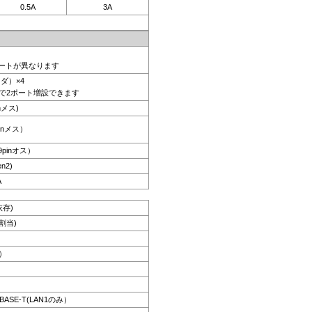
0.5A
3A
ポートが異なります
ッダ）×4
で2ポート増設できます
nメス)
pinメス）
 9pinオス）
n2)
A
依存)
割当)
z）
GBASE-T(LAN1のみ）