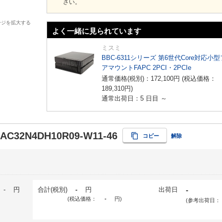
さい。
ージを拡大する
よく一緒に見られています
ミスミ
BBC-6311シリーズ 第6世代Core対応小
アマウントFAPC 2PCI・2PCIe
通常価格(税別)：
172,100
円
(税込価格：
189,310
円
)
通常出荷日：5 日目 ～
-AC32N4DH10R09-W11-46
コピー
解除
-
円
合計(税別)
-
円
出荷日
-
(税込価格：
-
円
)
(参考出荷日：