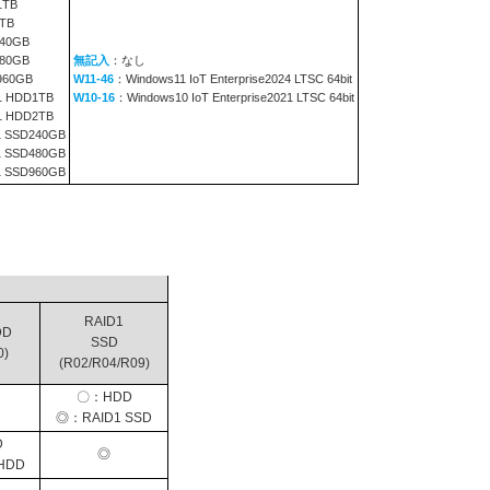
1TB
TB
240GB
480GB
無記入
：なし
960GB
W11-46
：Windows11 IoT Enterprise2024 LTSC 64bit
1 HDD1TB
W10-16
：Windows10 IoT Enterprise2021 LTSC 64bit
1 HDD2TB
1 SSD240GB
1 SSD480GB
1 SSD960GB
RAID1
DD
SSD
0)
(R02/R04/R09)
〇：HDD
◎：RAID1 SSD
D
◎
HDD