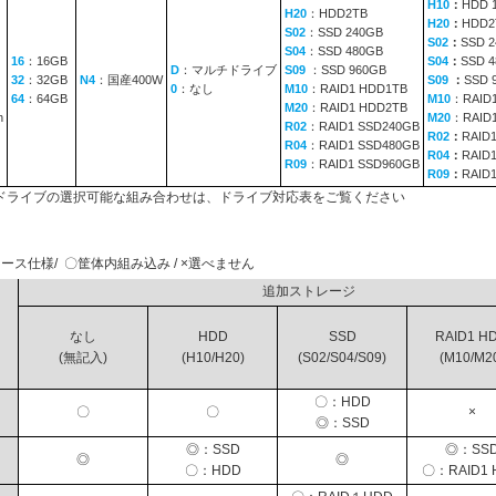
H10
：
HDD 
H20
：HDD2TB
H20
：
HDD2
S02
：SSD 240GB
S02
：
SSD 
S04
：SSD 480GB
16
：16GB
S04
：
SSD 
D
：マルチドライブ
S09
：SSD 960GB
32
：32GB
N4
：国産400W
S09
：
SSD 
0
：なし
M10
：RAID1 HDD1TB
64
：64GB
M10
：RAID
M20
：RAID1 HDD2TB
n
M20
：RAID
R02
：RAID1 SSD240GB
R02
：
RAID
R04
：RAID1 SSD480GB
R04
：
RAID
R09
：RAID1 SSD960GB
R09
：
RAID
ドライブの選択可能な組み合わせは、ドライブ対応表をご覧ください
ース仕様/ 〇筐体内組み込み / ×選べません
追加ストレージ
なし
HDD
SSD
RAID1 H
(無記入)
(H10/H20)
(S02/S04/S09)
(M10/M2
〇：HDD
〇
〇
×
◎：SSD
◎：SSD
◎：SS
◎
◎
〇：HDD
〇：RAID1 