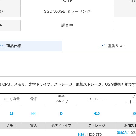
)
329.6
寸法
ジ
SSD 960GB ミラーリング
A
調査中
商品仕様
型番リスト
了！CPU、メモリ、光学ドライブ、ストレージ、追加ストレージ、OSが選択可能です
光学
追
メモリ容量
電源
ストレージ
ドライブ
ストレ
16
N4
D
H10
S
メモリ
電源
光学ドライブ
ストレージ
追加ス
無記入
：
な
H10
：HDD 1TB