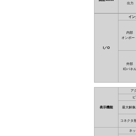
出力
イン
内部
オンボー
I／O
外部
IOパネ
ア
ビ
表示機能
最大解像
コネクタ
ネッ