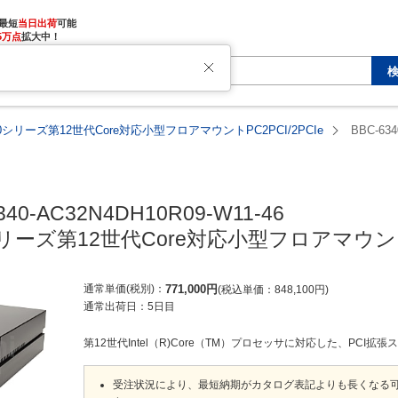
最短
当日出荷
5万点
拡大中！
340シリーズ第12世代Core対応小型フロアマウントPC2PCI/2PCIe
BBC-634
340-AC32N4DH10R09-W11-46

0シリーズ第12世代Core対応小型フロアマウントP
通常単価(税別)
771,000
円
税込単価
848,100
円
通常出荷日：
5日目
第12世代Intel（R)Core（TM）プロセッサに対応した、PCI拡張
受注状況により、最短納期がカタログ表記よりも長くなる