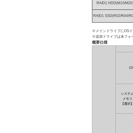
RAID1 HDD(M10/M20
RAID1 SSD(R02/R04/R0
※メインドライブにOS
※追加ドライブは未フォ
概要仕様
C
システ
メモリ
【選択