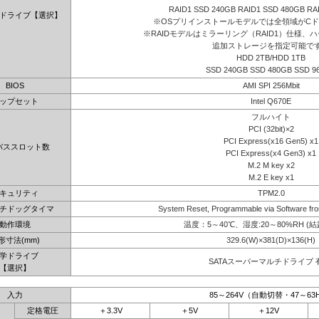
RAID1 SSD 240GB RAID1 SSD 480GB RA
ドライブ【選択】
※OSプリインストールモデルでは全領域がC
※RAIDモデルはミラーリング（RAID1）仕様、ハ
追加ストレージを指定可能で
HDD 2TB/HDD 1TB
SSD 240GB SSD 480GB SSD 9
BIOS
AMI SPI 256Mbit
ップセット
Intel Q670E
フルハイト
PCI (32bit)×2
PCI Express(x16 Gen5) x1
バススロット数
PCI Express(x4 Gen3) x1
M.2 M key x2
M.2 E key x1
キュリティ
TPM2.0
チドッグタイマ
System Reset, Programmable via Software fro
動作環境
温度：5～40℃、湿度:20～80%RH (
形寸法(mm)
329.6(W)×381(D)×136(H)
学ドライブ
SATAスーパーマルチドライブ 
【選択】
入力
85～264V（自動切替・47～63
定格電圧
＋3.3V
＋5V
＋12V