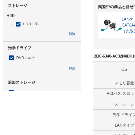
ストレージ
閲覧中の商品と併せ
HDD
LAN
HDD 1TB
CAT6
（丸型
解除
光学ドライブ
BBC-6340-AC32N4D
DVDマルチ
解除
OS
追加ストレージ
メモリ容量
SSD 960GB ミラーリング
PCIバス スロ
解除
ストレージ
光学ドライ
出荷日
LANタイプ
すべて