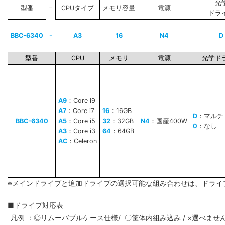
光
−
型番
CPUタイプ
メモリ容量
電源
ドラ
BBC-6340
-
A3
16
N4
D
型番
CPU
メモリ
電源
光学ド
A9
：Core i9
A7
：Core i7
16
：16GB
D
：マルチ
BBC-6340
A5
：Core i5
32
：32GB
N4
：国産400W
0
：なし
A3
：Core i3
64
：64GB
AC
：Celeron
※メインドライブと追加ドライブの選択可能な組み合わせは、ドライ
■ドライブ対応表
凡例 ：◎リムーバブルケース仕様/ 〇筐体内組み込み / ×選べませ