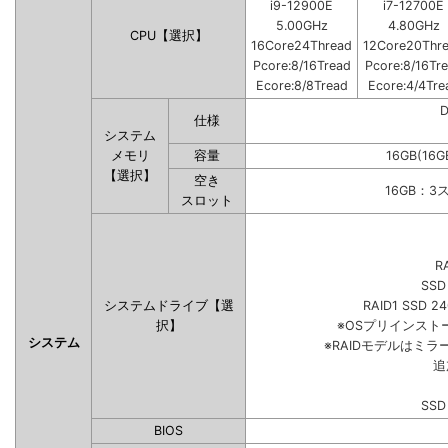
i9-12900E
i7-12700E
5.00GHz
4.80GHz
CPU【選択】
16Core24Thread
12Core20Thr
Pcore:8/16Tread
Pcore:8/16Tr
Ecore:8/8Tread
Ecore:4/4Tre
仕様
システム
メモリ
容量
16GB(16G
【選択】
空き
16GB：3
スロット
R
SSD
システムドライブ【選
RAID1 SSD 2
択】
※OSプリインス
システム
※RAIDモデルはミラ
追
SSD
BIOS