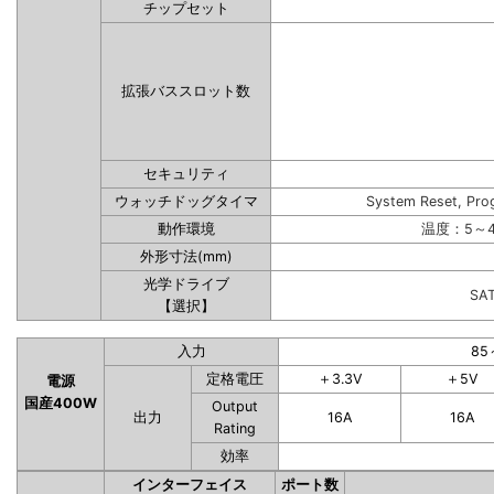
チップセット
拡張バススロット数
セキュリティ
ウォッチドッグタイマ
System Reset, Pro
動作環境
温度：5～4
外形寸法(mm)
光学ドライブ
SA
【選択】
入力
85
定格電圧
＋3.3V
＋5V
電源
国産400W
Output
出力
16A
16A
Rating
効率
インターフェイス
ポート数