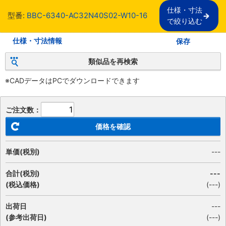
仕様・寸法

型番:
BBC-6340-AC32N40S02-W10-16
で絞り込む
仕様・寸法情報
保存
類似品を再検索
※CADデータはPCでダウンロードできます
ご注文数：
価格を確認
単価(税別)
---
合計(税別)
---
(税込価格)
(
---
)
出荷日
---
(参考出荷日)
(---)