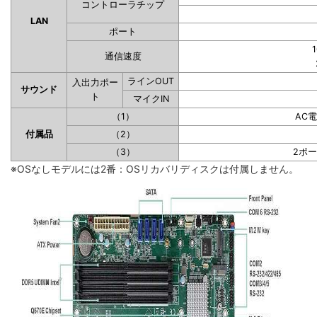
コントローラチップ
LAN
ポート
1
通信速度
ラインOUT
入出力ポー
サウンド
ト
マイクIN
（1）
AC
付属品
（2）
（3）
2ポ
※OSなしモデルには2番：OSリカバリディスクは付属しません。