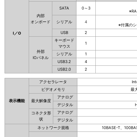
SATA
0～3
※R
内部
オンボード
シリアル
4
※付属の
USB
2
I／O
キーボード
1
マウス
外部
シリアル
1
IOパネル
USB3.2
4
USB2.0
2
アクセラレータ
In
ビデオメモリ
最
アナログ
表示機能
最大解像度
デジタル
アナログ
コネクタ形
状
デジタル
ネットワーク規格
10BASE-T、100BA