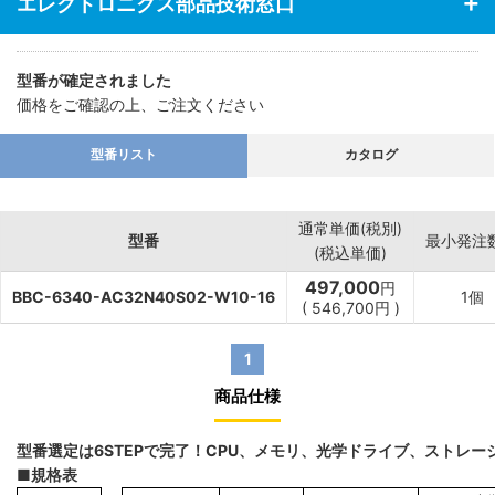
エレクトロニクス部品技術窓口
型番が確定されました
価格をご確認の上、ご注文ください
型番リスト
カタログ
通常単価(税別)
型番
最小発注
(税込単価)
497,000
円
BBC-6340-AC32N40S02-W10-16
1個
(
546,700
円
)
1
商品仕様
型番選定は6STEPで完了！CPU、メモリ、光学ドライブ、ストレ
■規格表