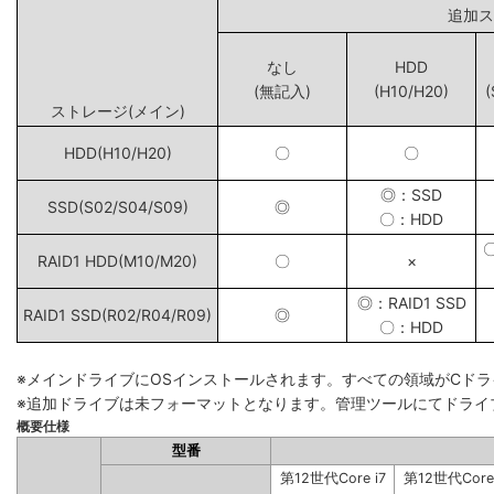
追
なし
HDD
(無記入)
(H10/H20)
(
ストレージ(メイン)
HDD(H10/H20)
〇
〇
◎：SSD
SSD(S02/S04/S09)
◎
〇：HDD
RAID1 HDD(M10/M20)
〇
×
◎：RAID1 SSD
RAID1 SSD(R02/R04/R09)
◎
〇：HDD
※メインドライブにOSインストールされます。すべての領域がCド
※追加ドライブは未フォーマットとなります。管理ツールにてドライ
概要仕様
型番
第12世代Core i7
第12世代Core 