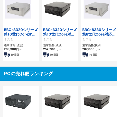
BBC-8320シリーズ
BBC-6320シリーズ
BBC-8330シリーズ
第10世代Core対応
第10世代Core対応
第8世代Core対応小
小型フロアマウント
小型フロアマウント
型フロアマウント
ミスミ
ミスミ
ミスミ
FAPC 2PCI・2PCIe
FAPC 2PCI・2PCIe
FAPC 2PCI・2PCIe
通常価格(税別)：
通常価格(税別)：
通常価格(税別)：
269,300
円
～
252,700
円
～
267,000
円
～
19
日目
19
日目
19
日目
PCの売れ筋ランキング