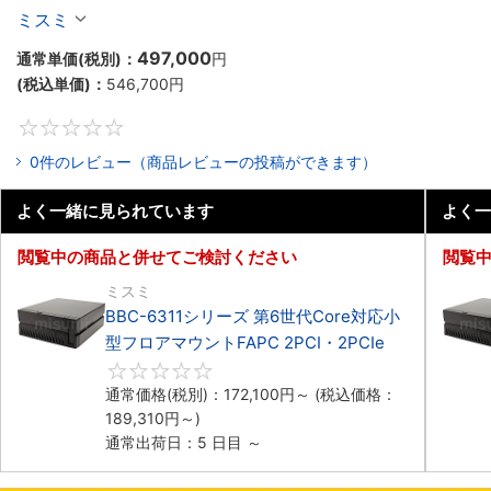
マウントPC2PCI/2PCIe
ミスミ
497,000
通常単価(税別)：
円
(税込単価)：
546,700
円
0
0件のレビュー（商品レビューの投稿ができます）
よく一緒に見られています
よく一
閲覧中の商品と併せてご検討ください
閲覧
ミスミ
BBC-6311シリーズ 第6世代Core対応小
型フロアマウントFAPC 2PCI・2PCIe
0
通常価格(税別)：
172,100
円
～
(税込価格：
189,310
円
～)
通常出荷日：5 日目 ～