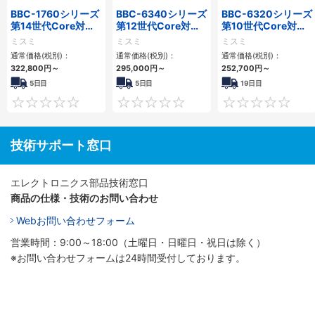
BBC-1760シリーズ
BBC-6340シリーズ
BBC-6320シリーズ
第14世代Core対応
第12世代Core対応
第10世代Core対応
小型フロアマウント
小型フロアマウント
小型フロアマウント
ミスミ
ミスミ
ミスミ
3PCIe
PC2PCI/2PCIe
FAPC 2PCI・2PCIe
通常価格(税別)：
通常価格(税別)：
通常価格(税別)：
322,800
円
～
295,000
円
～
252,700
円
～
5日目
5日目
19日目
0
0
技術サポート窓口
エレクトロニクス部品技術窓口
商品の仕様・技術のお問い合わせ
Webお問い合わせフォーム
営業時間：9:00～18:00（土曜日・日曜日・祝日は除く）
※お問い合わせフォームは24時間受付しております。