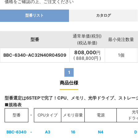
価格をご確認の上、ご注文ください
型番リスト
カタログ
通常単価(税別)
型番
最小発注数量
(税込単価)
808,000
円
BBC-6340-AC32N40R04S09
1個
(
888,800
円
)
1
商品仕様
型番選定は6STEPで完了！CPU、メモリ、光学ドライブ、ストレ
■規格表
光
−
型番
CPUタイプ
メモリ容量
電源
ドラ
BBC-6340
-
A3
16
N4
D