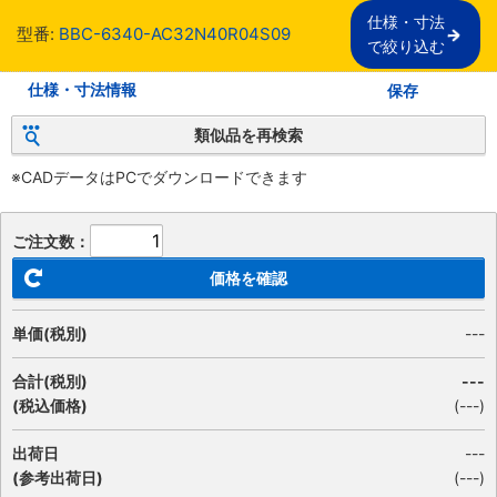
仕様・寸法

型番:
BBC-6340-AC32N40R04S09
で絞り込む
仕様・寸法情報
保存
類似品を再検索
※CADデータはPCでダウンロードできます
ご注文数：
価格を確認
単価(税別)
---
合計(税別)
---
(税込価格)
(
---
)
出荷日
---
(参考出荷日)
(---)