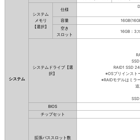
仕様
システム
メモリ
容量
16GB(16G
【選択】
空き
16GB：3
スロット
R
SSD
システムドライブ【選
RAID1 SSD 2
択】
※OSプリインス
システム
※RAIDモデルはミラ
追
SSD
BIOS
チップセット
拡張バススロット数