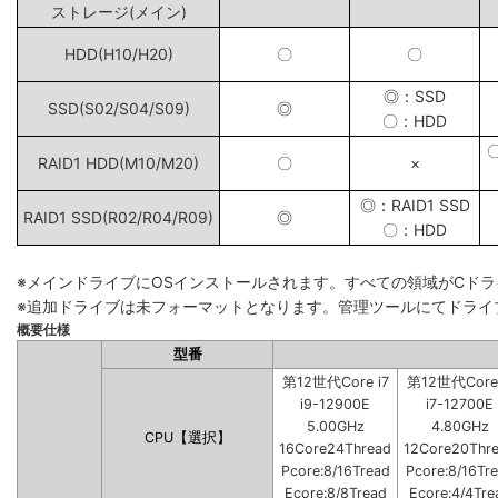
ストレージ(メイン)
HDD(H10/H20)
〇
〇
◎：SSD
SSD(S02/S04/S09)
◎
〇：HDD
RAID1 HDD(M10/M20)
〇
×
◎：RAID1 SSD
RAID1 SSD(R02/R04/R09)
◎
〇：HDD
※メインドライブにOSインストールされます。すべての領域がCド
※追加ドライブは未フォーマットとなります。管理ツールにてドライ
概要仕様
型番
第12世代Core i7
第12世代Core 
i9-12900E
i7-12700E
5.00GHz
4.80GHz
CPU【選択】
16Core24Thread
12Core20Thr
Pcore:8/16Tread
Pcore:8/16Tr
Ecore:8/8Tread
Ecore:4/4Tre