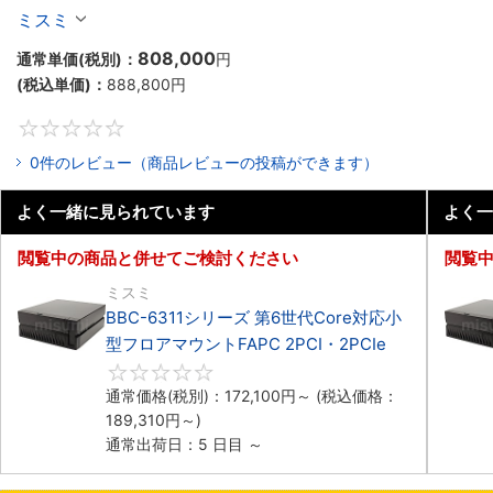
マウントPC2PCI/2PCIe
ミスミ
808,000
通常単価(税別)：
円
(税込単価)：
888,800
円
0
0件のレビュー（商品レビューの投稿ができます）
よく一緒に見られています
よく一
閲覧中の商品と併せてご検討ください
閲覧
ミスミ
BBC-6311シリーズ 第6世代Core対応小
型フロアマウントFAPC 2PCI・2PCIe
0
通常価格(税別)：
172,100
円
～
(税込価格：
189,310
円
～)
通常出荷日：5 日目 ～