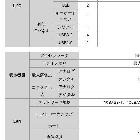
USB
2
I／O
キーボード
1
マウス
外部
シリアル
1
IOパネル
USB3.2
4
USB2.0
2
アクセラレータ
In
ビデオメモリ
最
アナログ
表示機能
最大解像度
デジタル
アナログ
コネクタ形
状
デジタル
ネットワーク規格
10BASE-T、100BA
コントローラチップ
LAN
ポート
1
通信速度