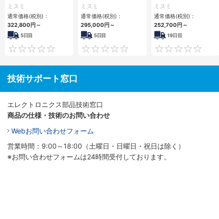
小型フロアマウント
小型フロアマウント
小型フロアマウント
ミスミ
ミスミ
ミスミ
3PCIe
PC2PCI/2PCIe
FAPC 2PCI・2PCIe
通常価格(税別)：
通常価格(税別)：
通常価格(税別)：
322,800
円
～
295,000
円
～
252,700
円
～
5日目
5日目
19日目
0
0
技術サポート窓口
エレクトロニクス部品技術窓口
商品の仕様・技術のお問い合わせ
Webお問い合わせフォーム
営業時間：9:00～18:00（土曜日・日曜日・祝日は除く）
※お問い合わせフォームは24時間受付しております。