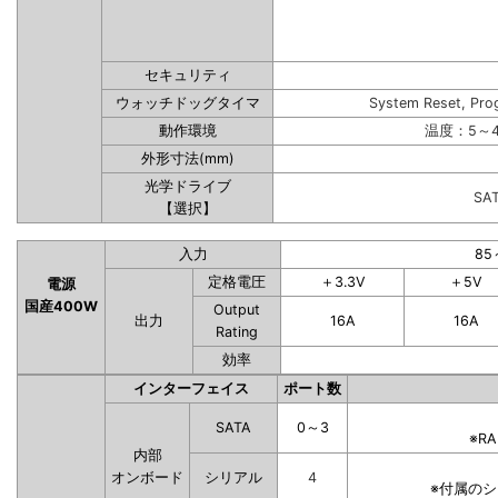
セキュリティ
ウォッチドッグタイマ
System Reset, Pro
動作環境
温度：5～4
外形寸法(mm)
光学ドライブ
SA
【選択】
入力
85
定格電圧
＋3.3V
＋5V
電源
国産400W
Output
出力
16A
16A
Rating
効率
インターフェイス
ポート数
SATA
0～3
※R
内部
オンボード
シリアル
4
※付属の