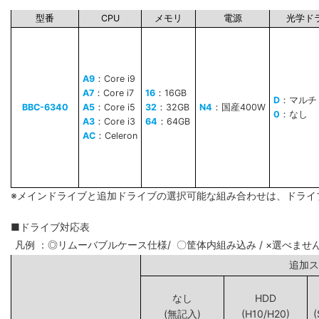
型番
CPU
メモリ
電源
光学ド
A9
：Core i9
A7
：Core i7
16
：16GB
D
：マルチ
BBC-6340
A5
：Core i5
32
：32GB
N4
：国産400W
0
：なし
A3
：Core i3
64
：64GB
AC
：Celeron
※メインドライブと追加ドライブの選択可能な組み合わせは、ドライ
■ドライブ対応表
凡例 ：◎リムーバブルケース仕様/ 〇筐体内組み込み / ×選べませ
追
なし
HDD
(無記入)
(H10/H20)
(