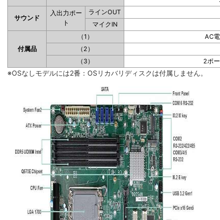
ラインOUT
入出力ポー
サウンド
ト
マイクIN
（1）
AC
付属品
（2）
（3）
2ポ
※OSなしモデルには2番：OSリカバリディスクは付属しません。