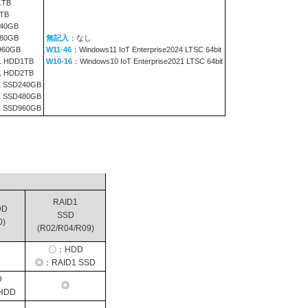
1TB
TB
240GB
480GB
無記入
：なし
960GB
W11-46
：Windows11 IoT Enterprise2024 LTSC 64bit
1 HDD1TB
W10-16
：Windows10 IoT Enterprise2021 LTSC 64bit
1 HDD2TB
1 SSD240GB
1 SSD480GB
1 SSD960GB
RAID1
DD
SSD
0)
(R02/R04/R09)
〇：HDD
◎：RAID1 SSD
D
◎
HDD