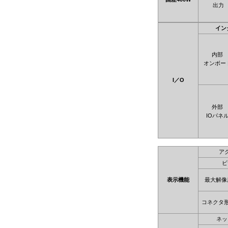
出力
イン
内部
オンボー
I／O
外部
IOパネ
ア
ビ
表示機能
最大解像
コネクタ
ネッ