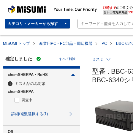
MISUMI | Your Time, Our Priority
17時まで
のご注文で
13
当日出荷対象商品
カテゴリ・メーカーから探す
MISUMI トップ
産業用PC・PC部品・周辺機器
PC
BBC-6
確定しました
すべて解除
ミスミ
型番 : BBC-6
chemSHERPA・RoHS
BBC-634
ミスミ品のみ対象
chemSHERPA
調査中
詳細/複数選択する(1)
OS