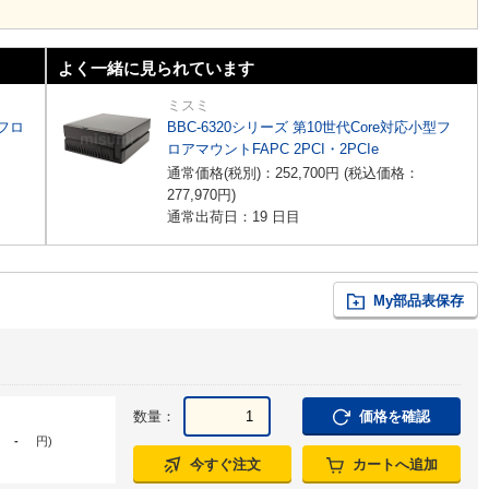
よく一緒に見られています
ミスミ
型フロ
BBC-6320シリーズ 第10世代Core対応小型フ
ロアマウントFAPC 2PCI・2PCIe
通常価格(税別)：
252,700
円
(税込価格：
277,970
円
)
通常出荷日：19 日目
My部品表保存
数量：
価格を確認
-
円
)
今すぐ注文
カートへ追加