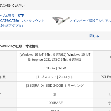
てご検討ください
ケーブル延長 STP
A/CAT6/CAT5e パネルマウント
メインボード増設用シリア
JJ中継アダプタ）
－閉じる
R02-W10-16の仕様・寸法情報
[Windows 10 IoT 64bit 多言語版] Windows 10 IoT
Enterprise 2021 LTSC 64bit 多言語版
[32GB～] 32GB
ット数
[1～3スロット] 2スロット
PCI 
[SSD(RAID)] SSD 240GB ミラーリング
ブ
無
1000BASE
寸