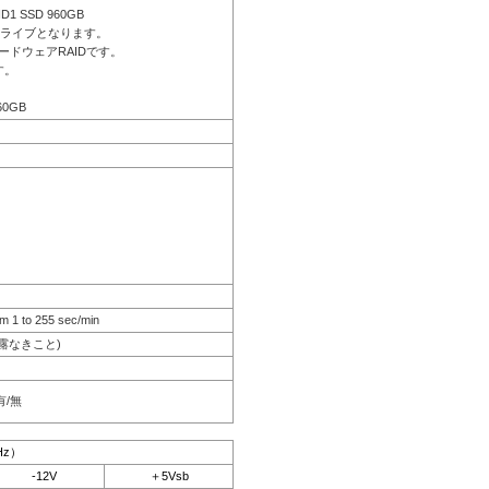
ID1 SSD 960GB
ドライブとなります。
ードウェアRAIDです。
す。
60GB
m 1 to 255 sec/min
結露なきこと)
有/無
Hz）
-12V
＋5Vsb