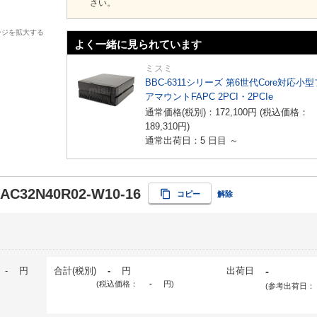
さい。
ージを拡大する
よく一緒に見られています
ミスミ
BBC-6311シリーズ 第6世代Core対応小
アマウントFAPC 2PCI・2PCIe
通常価格(税別)：
172,100
円
(税込価格：
189,310
円
)
通常出荷日：5 日目 ～
-AC32N40R02-W10-16
コピー
解除
-
円
合計(税別)
-
円
出荷日
-
(税込価格：
-
円
)
(参考出荷日：