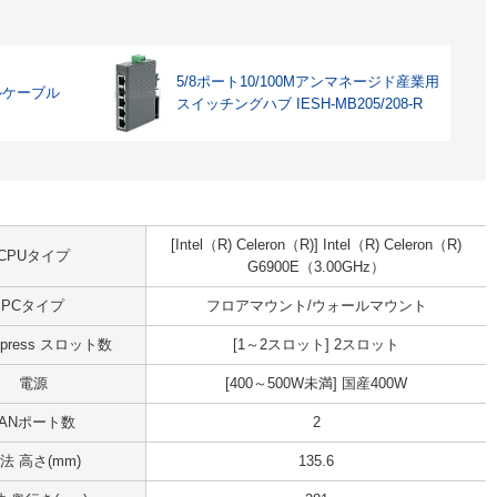
5/8ポート10/100Mアンマネージド産業用
ルケーブル
スイッチングハブ IESH-MB205/208-R
[Intel（R) Celeron（R)] Intel（R) Celeron（R)
CPUタイプ
G6900E（3.00GHz）
PCタイプ
フロアマウント/ウォールマウント
Express スロット数
[1～2スロット] 2スロット
電源
[400～500W未満] 国産400W
LANポート数
2
法 高さ(mm)
135.6