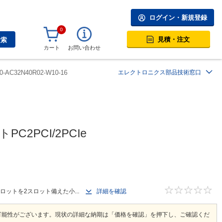
ログイン・新規登録
0
見積・注文
検索
カート
お問い合わせ
0-AC32N40R02-W10-16
エレクトロニクス部品技術窓口
C2PCI/2PCIe
スロットを2スロット備えた小...
詳細を確認
可能性がございます。現状の詳細な納期は「価格を確認」を押下し、ご確認くだ