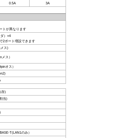
0.5A
3A
ポートが異なります
ッダ）×4
で2ポート増設できます
nメス)
pinメス）
 9pinオス）
n2)
A
依存)
割当)
z）
GBASE-T(LAN1のみ）