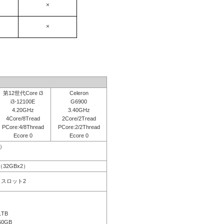
×
×
第12世代Core i3
Celeron
i3-12100E
G6900
4.20GHz
3.40GHz
4Core/8Tread
2Core/2Tread
PCore:4/8Thread
PCore:2/2Thread
Ecore 0
Ecore 0
応）
B（32GBx2）
空きスロット2
1TB
60GB