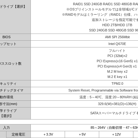
RAID1 SSD 240GB RAID1 SSD 480GB RA
ドライブ【選択】
※OSプリインストールモデルでは全領域がC
※RAIDモデルはミラーリング（RAID1）仕様、ハ
追加ストレージを指定可能で
HDD 2TB/HDD 1TB
SSD 240GB SSD 480GB SSD 9
BIOS
AMI SPI 256Mbit
ップセット
Intel Q670E
フルハイト
PCI (32bit)×2
PCI Express(x16 Gen5) x1
バススロット数
PCI Express(x4 Gen3) x1
M.2 M key x2
M.2 E key x1
キュリティ
TPM2.0
チドッグタイマ
System Reset, Programmable via Software fro
動作環境
温度：5～40℃、湿度:20～80%RH (
形寸法(mm)
329.6(W)×381(D)×136(H)
学ドライブ
SATAスーパーマルチドライブ 
【選択】
入力
85～264V（自動切替・47～63
定格電圧
＋3.3V
＋5V
＋12V