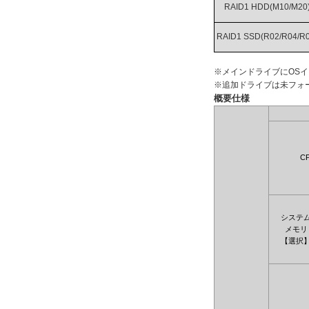
RAID1 HDD(M10/M20
RAID1 SSD(R02/R04/R0
※メインドライブにOS
※追加ドライブは未フォ
概要仕様
C
システ
メモリ
【選択