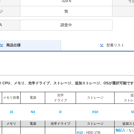
)
329.6
寸法
ジ
無
A
調査中
商品仕様
型番リスト
了！CPU、メモリ、光学ドライブ、ストレージ、追加ストレージ、OSが選択可能です
光学
追
メモリ容量
電源
ストレージ
ドライブ
ストレ
16
N4
D
H10
S
メモリ
電源
光学ドライブ
ストレージ
追加ス
無記入
：
な
H10
：HDD 1TB