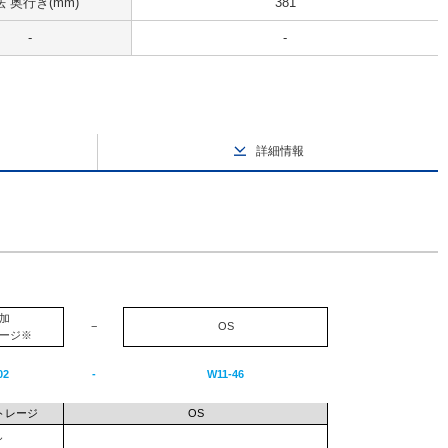
 奥行き(mm)
381
-
-
詳細情報
加
−
OS
ージ※
02
-
W11-46
トレージ
OS
し