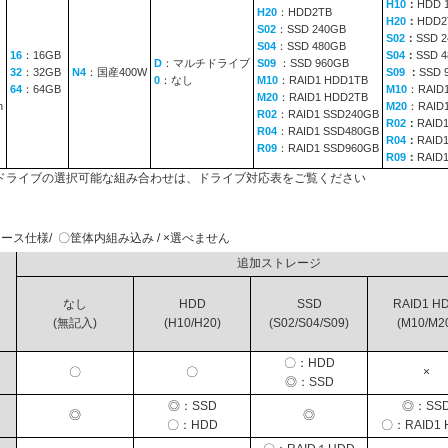
H10
：
HDD 
H20
：HDD2TB
H20
：
HDD2
S02
：SSD 240GB
S02
：
SSD 
S04
：SSD 480GB
16
：16GB
S04
：
SSD 
D
：マルチドライブ
S09
：SSD 960GB
32
：32GB
N4
：国産400W
S09
：
SSD 
0
：なし
M10
：RAID1 HDD1TB
64
：64GB
M10
：RAID
M20
：RAID1 HDD2TB
n
M20
：RAID
R02
：RAID1 SSD240GB
R02
：
RAID
R04
：RAID1 SSD480GB
R04
：
RAID
R09
：RAID1 SSD960GB
R09
：
RAID
ドライブの選択可能な組み合わせは、ドライブ対応表をご覧ください
ース仕様/ 〇筐体内組み込み / ×選べません
追加ストレージ
なし
HDD
SSD
RAID1 H
(無記入)
(H10/H20)
(S02/S04/S09)
(M10/M2
〇：HDD
〇
〇
×
◎：SSD
◎：SSD
◎：SS
◎
◎
〇：HDD
〇：RAID1 