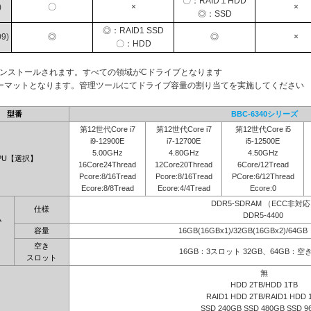
〇：RAID１HDD
)
〇
×
×
◎：SSD
◎：RAID1 SSD
9)
◎
◎
×
〇：HDD
インストールされます。すべての領域がCドライブとなります
ーマットとなります。管理ツールにてドライブ容量の割り当てを実施してください
型番
BBC-6340シリーズ
第12世代Core i7
第12世代Core i7
第12世代Core i5
i9-12900E
i7-12700E
i5-12500E
5.00GHz
4.80GHz
4.50GHz
PU【選択】
16Core24Thread
12Core20Thread
6Core/12Tread
Pcore:8/16Tread
Pcore:8/16Tread
PCore:6/12Thread
Ecore:8/8Tread
Ecore:4/4Tread
Ecore:0
DDR5-SDRAM （ECC非対
仕様
DDR5-4400
ム
容量
16GB(16GBx1)/32GB(16GBx2)/64G
】
空き
16GB：3スロット 32GB、64GB：
スロット
無
HDD 2TB/HDD 1TB
RAID1 HDD 2TB/RAID1 HDD 
SSD 240GB SSD 480GB SSD 9