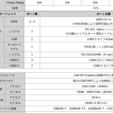
Output Rating
16A
16A
25A
効率
82%
ターフェイス
ポート数
ポート仕様
SATA 3.0 ×4
SATA
0～3
※RAID有無により使用可能な
RS-232（9pinピンヘ
ド
シリアル
4
※付属のシリアルポート増設ケーブル
USB
2
USB2.0 タイプA(4pi
キーボード
1
PS/2仕様（ミニDIN 6
マウス
シリアル
1
RS-232/422/485（D-sub
ル
USB3.2
4
USB3.2タイプA(Ge
USB2.0
2
USB2.0 タイプ
クセラレータ
Intel HD Graphics(搭載CPUに
デオメモリ
最大1GB(DVMTにより自動的に
アナログ
1920×1200（＠60Hz）
度
デジタル
HDMI：4096×2160（@24H
アナログ
VGA×1
形状
デジタル
HDMI ×1 DP++×1
トワーク規格
10BASE-T、100BASE-TX、1000BASE-T、2.5