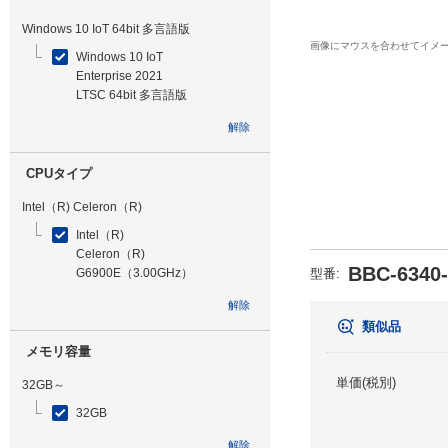
Windows 10 IoT 64bit 多言語版
画像にマウスを合わせてイメ
Windows 10 IoT
Enterprise 2021
LTSC 64bit 多言語版
解除
CPUタイプ
Intel（R) Celeron（R)
Intel（R)
Celeron（R)
BBC-6340
G6900E（3.00GHz）
型番
:
解除
類似品
メモリ容量
単価(税別)
32GB～
32GB
解除