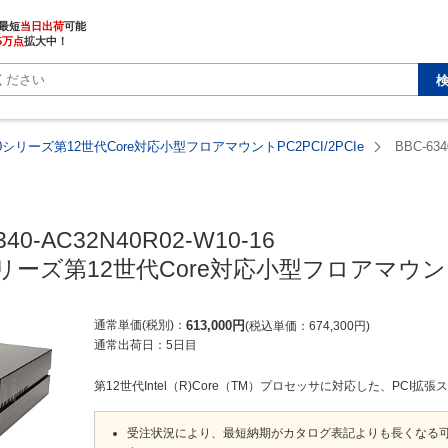
最短
当日出荷
5万点
拡大中！
340シリーズ第12世代Core対応小型フロアマウントPC2PCI/2PCIe
BBC-634
340-AC32N40R02-W10-16

0シリーズ第12世代Core対応小型フロアマウントP
通常単価(税別)
613,000
円
税込単価
674,300
円
通常出荷日：
5日目
第12世代Intel（R)Core（TM）プロセッサに対応した、PCI拡張
受注状況により、最短納期がカタログ表記よりも長くなる