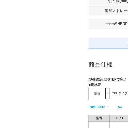
寸法 幅(mm
すべて
追加ストレー
5日以内
chemSHERP
商品仕様
型番選定は6STEPで完
■規格表
型番
−
CPUタイプ
BBC-6340
-
A3
型番
CPU