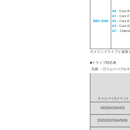
A9
：Core i9
A7
：Core i7
BBC-6340
A5
：Core i5
A3
：Core i3
AC
：Celero
※メインドライブと追加
■ドライブ対応表
凡例 ：◎リムーバブルケ
ストレージ(メイン)
HDD(H10/H20)
SSD(S02/S04/S09)