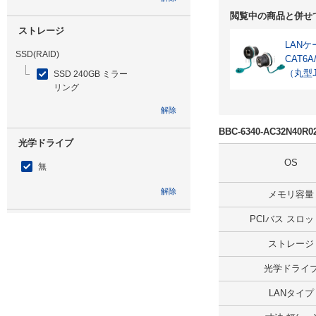
閲覧中の商品と併せ
ストレージ
LAN
SSD(RAID)
CAT6
（丸型
SSD 240GB ミラー
リング
解除
BBC-6340-AC32N40
光学ドライブ
OS
無
解除
メモリ容量
PCIバス スロ
追加ストレージ
ストレージ
無
光学ドライ
解除
LANタイプ
出荷日