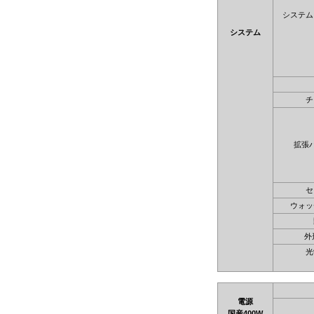
システム
システム
チ
拡張
セ
ウォッ
外
光
電源
国産400W