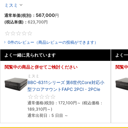
マウントPC2PCI/2PCIe
ミスミ
567,000
通常単価(税別)：
円
(税込単価)：
623,700
円
0
0件のレビュー（商品レビューの投稿ができます）
よく一緒に見られています
よく一
閲覧中の商品と併せてご検討ください
閲覧
ミスミ
BBC-6311シリーズ 第6世代Core対応小
型フロアマウントFAPC 2PCI・2PCIe
0
通常価格(税別)：
172,100
円
～
(税込価格：
189,310
円
～)
通常出荷日：5 日目 ～