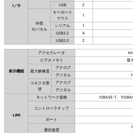
USB
2
I／O
キーボード
1
マウス
外部
シリアル
1
IOパネル
USB3.2
4
USB2.0
2
アクセラレータ
In
ビデオメモリ
最
アナログ
表示機能
最大解像度
デジタル
アナログ
コネクタ形
状
デジタル
ネットワーク規格
10BASE-T、100BA
コントローラチップ
LAN
ポート
1
通信速度