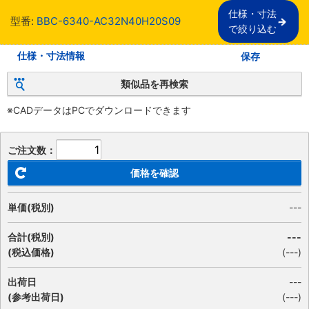
仕様・寸法

型番:
BBC-6340-AC32N40H20S09
で絞り込む
仕様・寸法情報
保存
類似品を再検索
※CADデータはPCでダウンロードできます
ご注文数：
価格を確認
単価(税別)
---
合計(税別)
---
(税込価格)
(
---
)
出荷日
---
(参考出荷日)
(---)