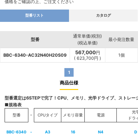
価格をご確認の上、ご注文ください
型番リスト
カタログ
通常単価(税別)
型番
最小発注数量
(税込単価)
567,000
円
BBC-6340-AC32N40H20S09
1個
(
623,700
円
)
1
商品仕様
型番選定は6STEPで完了！CPU、メモリ、光学ドライブ、ストレ
■規格表
光
−
型番
CPUタイプ
メモリ容量
電源
ドラ
BBC-6340
-
A3
16
N4
D