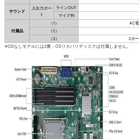
ラインOUT
入出力ポー
サウンド
ト
マイクIN
（1）
AC
付属品
（2）
（3）
2ポ
※OSなしモデルには2番：OSリカバリディスクは付属しません。