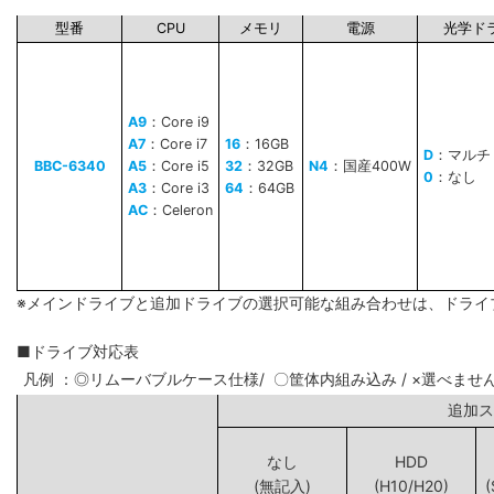
型番
CPU
メモリ
電源
光学ド
A9
：Core i9
A7
：Core i7
16
：16GB
D
：マルチ
BBC-6340
A5
：Core i5
32
：32GB
N4
：国産400W
0
：なし
A3
：Core i3
64
：64GB
AC
：Celeron
※メインドライブと追加ドライブの選択可能な組み合わせは、ドライ
■ドライブ対応表
凡例 ：◎リムーバブルケース仕様/ 〇筐体内組み込み / ×選べませ
追
なし
HDD
(無記入)
(H10/H20)
(