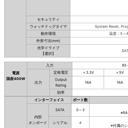
セキュリティ
ウォッチドッグタイマ
System Reset, Pro
動作環境
温度：5～4
外形寸法(mm)
光学ドライブ
SA
【選択】
入力
85
定格電圧
＋3.3V
＋5V
電源
国産400W
Output
出力
16A
16A
Rating
効率
インターフェイス
ポート数
SATA
0～3
※R
内部
オンボード
シリアル
4
※付属の