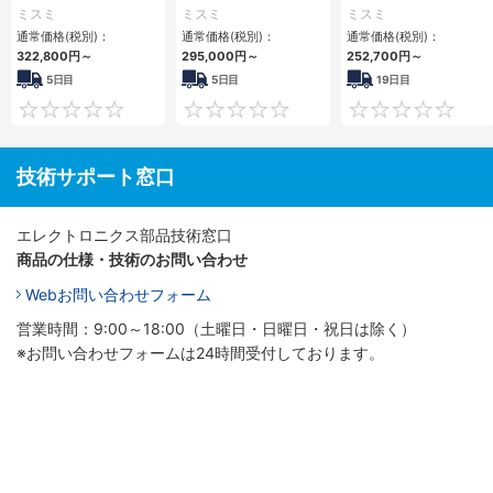
小型フロアマウント
小型フロアマウント
小型フロアマウント
ミスミ
ミスミ
ミスミ
3PCIe
PC2PCI/2PCIe
FAPC 2PCI・2PCIe
通常価格(税別)：
通常価格(税別)：
通常価格(税別)：
322,800
円
～
295,000
円
～
252,700
円
～
5日目
5日目
19日目
0
0
技術サポート窓口
エレクトロニクス部品技術窓口
商品の仕様・技術のお問い合わせ
Webお問い合わせフォーム
営業時間：9:00～18:00（土曜日・日曜日・祝日は除く）
※お問い合わせフォームは24時間受付しております。