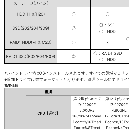
ストレージ(メイン)
HDD(H10/H20)
〇
〇
◎：SSD
SSD(S02/S04/S09)
◎
〇：HDD
RAID1 HDD(M10/M20)
〇
×
◎：RAID1 SSD
RAID1 SSD(R02/R04/R09)
◎
〇：HDD
※メインドライブにOSインストールされます。すべての領域がCド
※追加ドライブは未フォーマットとなります。管理ツールにてドライ
概要仕様
型番
第12世代Core i7
第12世代Core 
i9-12900E
i7-12700E
5.00GHz
4.80GHz
CPU【選択】
16Core24Thread
12Core20Thr
Pcore:8/16Tread
Pcore:8/16Tr
Ecore:8/8Tread
Ecore:4/4Tre