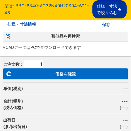
型番:
BBC-6340-AC32N40H20S04-W11-
仕様・寸法

46
で絞り込む
仕様・寸法情報
保存
類似品を再検索
※CADデータはPCでダウンロードできます
ご注文数：
価格を確認
単価(税別)
---
合計(税別)
---
(税込価格)
(
---
)
出荷日
---
(参考出荷日)
(---)