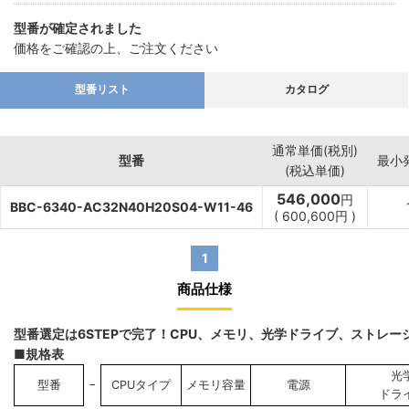
型番が確定されました
価格をご確認の上、ご注文ください
型番リスト
カタログ
通常単価(税別)
型番
最小
(税込単価)
546,000
円
BBC-6340-AC32N40H20S04-W11-46
(
600,600
円
)
1
商品仕様
型番選定は6STEPで完了！CPU、メモリ、光学ドライブ、ストレ
■規格表
光
−
型番
CPUタイプ
メモリ容量
電源
ドラ