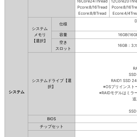
16Core24Thread
12Core20Thr
Pcore:8/16Tread
Pcore:8/16Tr
Ecore:8/8Tread
Ecore:4/4Tre
仕様
システム
メモリ
容量
16GB(16G
【選択】
空き
16GB：3
スロット
R
SSD
システムドライブ【選
RAID1 SSD 2
択】
※OSプリインス
システム
※RAIDモデルはミラ
追
SSD
BIOS
チップセット