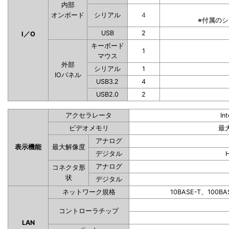
内部
オンボード
シリアル
4
※付属の
USB
2
I／O
キーボード
1
マウス
外部
シリアル
1
IOパネル
USB3.2
4
USB2.0
2
アクセラレータ
In
ビデオメモリ
最
アナログ
表示機能
最大解像度
デジタル
アナログ
コネクタ形
状
デジタル
ネットワーク規格
10BASE-T、100BA
コントローラチップ
LAN