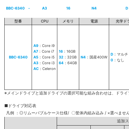
BBC-6340
-
A3
16
N4
D
型番
CPU
メモリ
電源
光学ド
A9
：Core i9
A7
：Core i7
16
：16GB
D
：マルチ
BBC-6340
A5
：Core i5
32
：32GB
N4
：国産400W
0
：なし
A3
：Core i3
64
：64GB
AC
：Celeron
※メインドライブと追加ドライブの選択可能な組み合わせは、ドライ
■ドライブ対応表
凡例 ：◎リムーバブルケース仕様/ 〇筐体内組み込み / ×選べませ
追