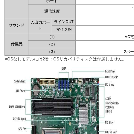
ポート
1
通信速度
ラインOUT
入出力ポー
サウンド
ト
マイクIN
（1）
AC
付属品
（2）
（3）
2ポ
※OSなしモデルには2番：OSリカバリディスクは付属しません。