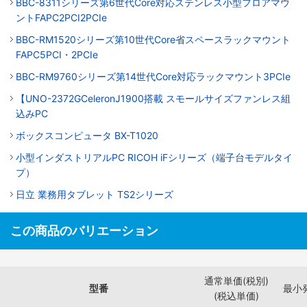
BBC-8311シリーズ第6世代Core対応ステンレス小型フロアマウ
ントFAPC2PCI2PCIe
BBC-RM1520シリーズ第10世代Core省スペースラックマウント
FAPC5PCI・2PCIe
BBC-RM9760シリーズ第14世代Core対応ラックマウント3PCIe
【UNO-2372GCeleronJ1900搭載 スモールサイズファンレス組
込みPC
ボックスコンピュータ BX-T1020
小型インダストリアルPC RICOH iFシリーズ（端子台モデルタイ
プ）
日立 業務用タブレット TS2シリーズ
この商品のバリエーション
通常単価(税別)
型番
最小
(税込単価)