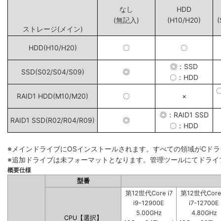
なし
HDD
(無記入)
(H10/H20)
(
ストレージ(メイン)
HDD(H10/H20)
〇
〇
◎：SSD
SSD(S02/S04/S09)
◎
〇：HDD
RAID1 HDD(M10/M20)
〇
×
◎：RAID1 SSD
RAID1 SSD(R02/R04/R09)
◎
〇：HDD
※メインドライブにOSインストールされます。すべての領域がCド
※追加ドライブは未フォーマットとなります。管理ツールにてドライ
概要仕様
型番
第12世代Core i7
第12世代Core 
i9-12900E
i7-12700E
5.00GHz
4.80GHz
CPU【選択】