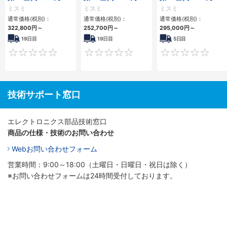
小型フロアマウント
小型フロアマウント
小型フロアマウント
ミスミ
ミスミ
ミスミ
3PCIe
FAPC 2PCI・2PCIe
PC2PCI/2PCIe
通常価格(税別)：
通常価格(税別)：
通常価格(税別)：
322,800
円
～
252,700
円
～
295,000
円
～
19日目
19日目
5日目
0
0
技術サポート窓口
エレクトロニクス部品技術窓口
商品の仕様・技術のお問い合わせ
Webお問い合わせフォーム
営業時間：9:00～18:00（土曜日・日曜日・祝日は除く）
※お問い合わせフォームは24時間受付しております。