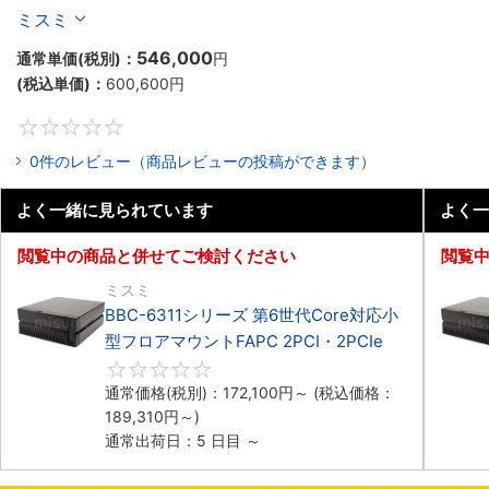
マウントPC2PCI/2PCIe
ミスミ
546,000
通常単価(税別)：
円
(税込単価)：
600,600
円
0
0件のレビュー（商品レビューの投稿ができます）
よく一緒に見られています
よく一
閲覧中の商品と併せてご検討ください
閲覧
ミスミ
BBC-6311シリーズ 第6世代Core対応小
型フロアマウントFAPC 2PCI・2PCIe
0
通常価格(税別)：
172,100
円
～
(税込価格：
189,310
円
～)
通常出荷日：5 日目 ～