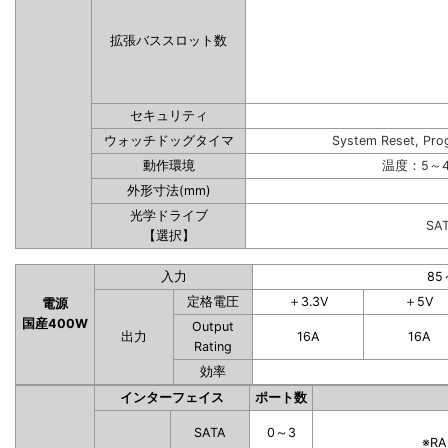
拡張バススロット数
セキュリティ
ウォッチドッグタイマ
System Reset, Pro
動作環境
温度：5～4
外形寸法(mm)
光学ドライブ
SA
【選択】
入力
85
定格電圧
＋3.3V
＋5V
電源
国産400W
Output
出力
16A
16A
Rating
効率
インターフェイス
ポート数
SATA
0～3
※R