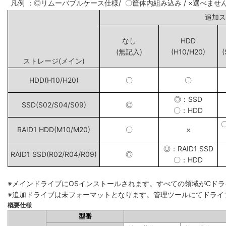
凡例 ：◎リムーバブルケース仕様/ 〇筐体内組み込み / ×選べませ
追
なし
HDD
(無記入)
(H10/H20)
(
ストレージ(メイン)
HDD(H10/H20)
〇
〇
◎：SSD
SSD(S02/S04/S09)
◎
〇：HDD
RAID1 HDD(M10/M20)
〇
×
◎：RAID1 SSD
RAID1 SSD(R02/R04/R09)
◎
〇：HDD
※メインドライブにOSインストールされます。すべての領域がCド
※追加ドライブは未フォーマットとなります。管理ツールにてドライ
概要仕様
型番