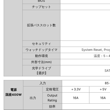
BIOS
チップセット
拡張バススロット数
セキュリティ
ウォッチドッグタイマ
System Reset, Pro
動作環境
温度：5～4
外形寸法(mm)
光学ドライブ
SA
【選択】
入力
85
定格電圧
＋3.3V
＋5V
電源
国産400W
Output
出力
16A
16A
Rating
効率