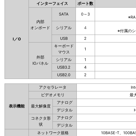
インターフェイス
ポート数
SATA
0～3
※R
内部
オンボード
シリアル
4
※付属の
USB
2
I／O
キーボード
1
マウス
外部
シリアル
1
IOパネル
USB3.2
4
USB2.0
2
アクセラレータ
In
ビデオメモリ
最
アナログ
表示機能
最大解像度
デジタル
アナログ
コネクタ形
状
デジタル
ネットワーク規格
10BASE-T、100BA