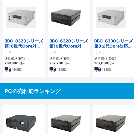
BBC-8320シリーズ
BBC-6320シリーズ
BBC-8330シリーズ
第10世代Core対応
第10世代Core対応
第8世代Core対応小
小型フロアマウント
小型フロアマウント
型フロアマウント
ミスミ
ミスミ
ミスミ
FAPC 2PCI・2PCIe
FAPC 2PCI・2PCIe
FAPC 2PCI・2PCIe
通常価格(税別)：
通常価格(税別)：
通常価格(税別)：
269,300
円
～
252,700
円
～
267,000
円
～
19
日目
19
日目
19
日目
PCの売れ筋ランキング