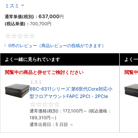
マウントPC2PCI/2PCIe
ミスミ
637,000
通常単価(税別)：
円
(税込単価)：
700,700
円
0
0件のレビュー（商品レビューの投稿ができます）
よく一緒に見られています
よく一
閲覧中の商品と併せてご検討ください
閲覧
ミスミ
BBC-6311シリーズ 第6世代Core対応小
型フロアマウントFAPC 2PCI・2PCIe
0
通常価格(税別)：
172,100
円
～
(税込価格：
189,310
円
～)
通常出荷日：5 日目 ～