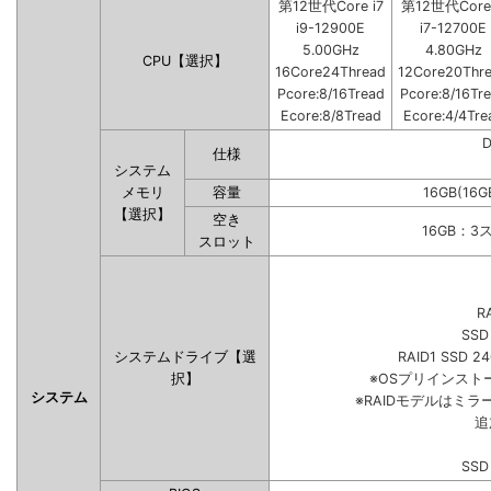
第12世代Core i7
第12世代Core 
i9-12900E
i7-12700E
5.00GHz
4.80GHz
CPU【選択】
16Core24Thread
12Core20Thr
Pcore:8/16Tread
Pcore:8/16Tr
Ecore:8/8Tread
Ecore:4/4Tre
仕様
システム
メモリ
容量
16GB(16G
【選択】
空き
16GB：3
スロット
R
SSD
システムドライブ【選
RAID1 SSD 2
択】
※OSプリインス
システム
※RAIDモデルはミラ
追
SSD