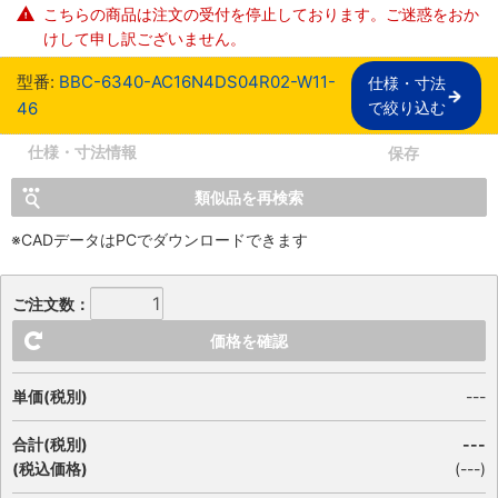
こちらの商品は注文の受付を停止しております。ご迷惑をおか
けして申し訳ございません。
型番:
BBC-6340-AC16N4DS04R02-W11-
仕様・寸法

46
で絞り込む
仕様・寸法情報
保存
類似品を再検索
※CADデータはPCでダウンロードできます
ご注文数：
価格を確認
単価(税別)
---
合計(税別)
---
(税込価格)
(
---
)