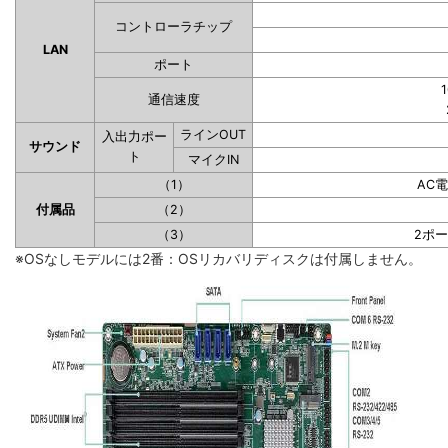
コントローラチップ
LAN
ポート
1
通信速度
ラインOUT
入出力ポー
サウンド
ト
マイクIN
（1）
AC
付属品
（2）
（3）
2ポ
※OSなしモデルには2番：OSリカバリディスクは付属しません。