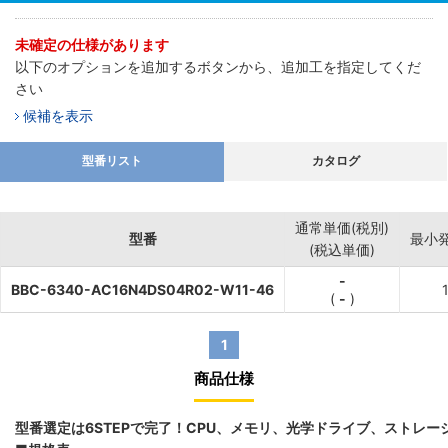
未確定の仕様があります
以下のオプションを追加するボタンから、追加工を指定してくだ
さい
候補を表示
型番リスト
カタログ
通常単価(税別)
型番
最小
(税込単価)
-
BBC-6340-AC16N4DS04R02-W11-46
(
-
)
1
商品仕様
型番選定は6STEPで完了！CPU、メモリ、光学ドライブ、ストレ