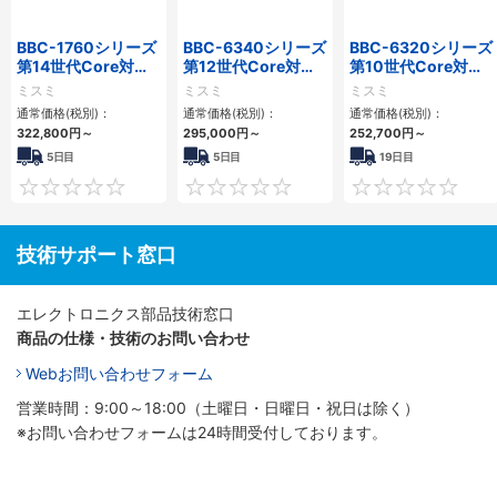
BBC-1760シリーズ
BBC-6340シリーズ
BBC-6320シリーズ
第14世代Core対応
第12世代Core対応
第10世代Core対応
小型フロアマウント
小型フロアマウント
小型フロアマウント
ミスミ
ミスミ
ミスミ
3PCIe
PC2PCI/2PCIe
FAPC 2PCI・2PCIe
通常価格(税別)：
通常価格(税別)：
通常価格(税別)：
322,800
円
～
295,000
円
～
252,700
円
～
5日目
5日目
19日目
0
0
技術サポート窓口
エレクトロニクス部品技術窓口
商品の仕様・技術のお問い合わせ
Webお問い合わせフォーム
営業時間：9:00～18:00（土曜日・日曜日・祝日は除く）
※お問い合わせフォームは24時間受付しております。