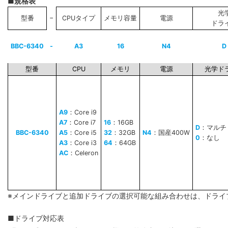
■規格表
光
−
型番
CPUタイプ
メモリ容量
電源
ドラ
BBC-6340
-
A3
16
N4
D
型番
CPU
メモリ
電源
光学ド
A9
：Core i9
A7
：Core i7
16
：16GB
D
：マルチ
BBC-6340
A5
：Core i5
32
：32GB
N4
：国産400W
0
：なし
A3
：Core i3
64
：64GB
AC
：Celeron
※メインドライブと追加ドライブの選択可能な組み合わせは、ドライ
■ドライブ対応表