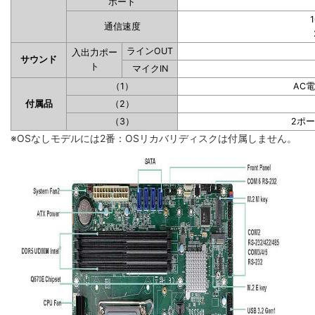
ポート
1
通信速度
ラインOUT
入出力ポー
サウンド
ト
マイクIN
（1）
AC
付属品
（2）
（3）
2ポ
※OSなしモデルには2番：OSリカバリディスクは付属しません。