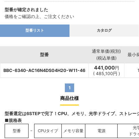
型番が確定されました
価格をご確認の上、ご注文ください
型番リスト
カタログ
通常単価(税別)
型番
最小
(税込単価)
441,000
円
BBC-6340-AC16N4DS04H20-W11-46
(
485,100
円
)
1
商品仕様
型番選定は6STEPで完了！CPU、メモリ、光学ドライブ、ストレ
■規格表
光
−
型番
CPUタイプ
メモリ容量
電源
ドラ