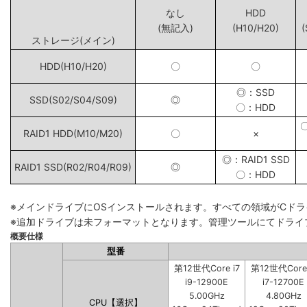
なし
HDD
(無記入)
(H10/H20)
(
ストレージ(メイン)
HDD(H10/H20)
〇
〇
◎：SSD
SSD(S02/S04/S09)
◎
〇：HDD
RAID1 HDD(M10/M20)
〇
×
◎：RAID1 SSD
RAID1 SSD(R02/R04/R09)
◎
〇：HDD
※メインドライブにOSインストールされます。すべての領域がCド
※追加ドライブは未フォーマットとなります。管理ツールにてドライ
概要仕様
型番
第12世代Core i7
第12世代Core 
i9-12900E
i7-12700E
5.00GHz
4.80GHz
CPU【選択】