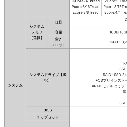
16Core24Thread
12Core20Thr
Pcore:8/16Tread
Pcore:8/16Tr
Ecore:8/8Tread
Ecore:4/4Tre
仕様
システム
メモリ
容量
16GB(16G
【選択】
空き
16GB：3
スロット
R
SSD
システムドライブ【選
RAID1 SSD 2
択】
※OSプリインス
システム
※RAIDモデルはミラ
追
SSD
BIOS
チップセット