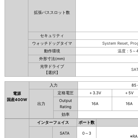
拡張バススロット数
セキュリティ
ウォッチドッグタイマ
System Reset, Pro
動作環境
温度：5～4
外形寸法(mm)
光学ドライブ
SA
【選択】
入力
85
定格電圧
＋3.3V
＋5V
電源
国産400W
Output
出力
16A
16A
Rating
効率
インターフェイス
ポート数
SATA
0～3
※R