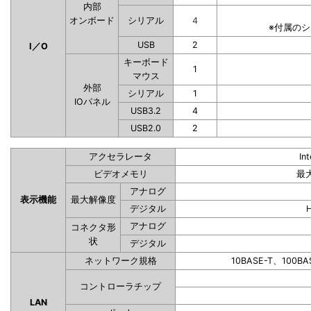
内部
オンボード
シリアル
4
※付属の
USB
2
I／O
キーボード
1
マウス
外部
シリアル
1
IOパネル
USB3.2
4
USB2.0
2
アクセラレータ
In
ビデオメモリ
最
アナログ
表示機能
最大解像度
デジタル
アナログ
コネクタ形
状
デジタル
ネットワーク規格
10BASE-T、100BA
コントローラチップ
LAN