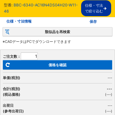
型番:
BBC-6340-AC16N4DS04H20-W11-
仕様・寸法

46
で絞り込む
仕様・寸法情報
保存
類似品を再検索
※CADデータはPCでダウンロードできます
ご注文数：
価格を確認
単価(税別)
---
合計(税別)
---
(税込価格)
(
---
)
出荷日
---
(参考出荷日)
(---)