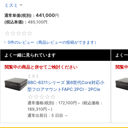
マウントPC2PCI/2PCIe
ミスミ
441,000
通常単価(税別)：
円
(税込単価)：
485,100
円
0
0件のレビュー（商品レビューの投稿ができます）
よく一緒に見られています
よく一
閲覧中の商品と併せてご検討ください
閲覧
ミスミ
BBC-6311シリーズ 第6世代Core対応小
型フロアマウントFAPC 2PCI・2PCIe
0
通常価格(税別)：
172,100
円
～
(税込価格：
189,310
円
～)
通常出荷日：5 日目 ～