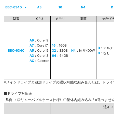
BBC-6340
-
A3
16
N4
D
型番
CPU
メモリ
電源
光学ド
A9
：Core i9
A7
：Core i7
16
：16GB
D
：マルチ
BBC-6340
A5
：Core i5
32
：32GB
N4
：国産400W
0
：なし
A3
：Core i3
64
：64GB
AC
：Celeron
※メインドライブと追加ドライブの選択可能な組み合わせは、ドライ
■ドライブ対応表
凡例 ：◎リムーバブルケース仕様/ 〇筐体内組み込み / ×選べませ
追