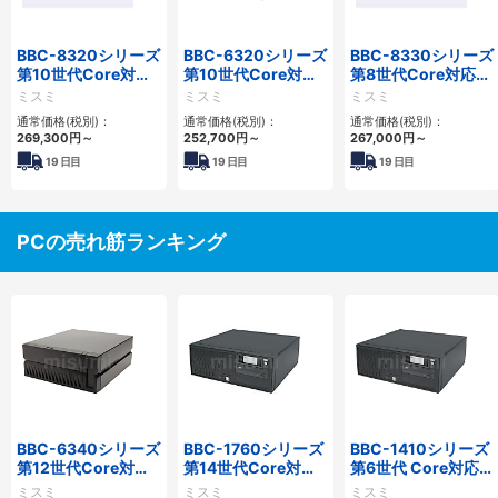
BBC-8320シリーズ
BBC-6320シリーズ
BBC-8330シリーズ
第10世代Core対応
第10世代Core対応
第8世代Core対応小
小型フロアマウント
小型フロアマウント
型フロアマウント
ミスミ
ミスミ
ミスミ
FAPC 2PCI・2PCIe
FAPC 2PCI・2PCIe
FAPC 2PCI・2PCIe
通常価格(税別)：
通常価格(税別)：
通常価格(税別)：
269,300
円
～
252,700
円
～
267,000
円
～
19
日目
19
日目
19
日目
PCの売れ筋ランキング
BBC-6340シリーズ
BBC-1760シリーズ
BBC-1410シリーズ
第12世代Core対応
第14世代Core対応
第6世代 Core対応フ
小型フロアマウント
小型フロアマウント
ロアマウントFAPC
ミスミ
ミスミ
ミスミ