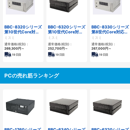
BBC-8320シリーズ
BBC-6320シリーズ
BBC-8330シリーズ
第10世代Core対応
第10世代Core対応
第8世代Core対応小
小型フロアマウント
小型フロアマウント
型フロアマウント
ミスミ
ミスミ
ミスミ
FAPC 2PCI・2PCIe
FAPC 2PCI・2PCIe
FAPC 2PCI・2PCIe
通常価格(税別)：
通常価格(税別)：
通常価格(税別)：
269,300
円
～
252,700
円
～
267,000
円
～
19
日目
19
日目
19
日目
PCの売れ筋ランキング
BBC-1760シリーズ
BBC-6340シリーズ
BBC-6320シリーズ