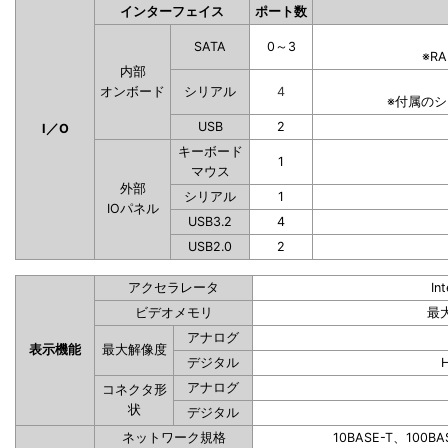
インターフェイス
ポート数
SATA
0～3
※R
内部
オンボード
シリアル
4
※付属の
USB
2
I／O
キーボード
1
マウス
外部
シリアル
1
IOパネル
USB3.2
4
USB2.0
2
アクセラレータ
In
ビデオメモリ
最
アナログ
表示機能
最大解像度
デジタル
アナログ
コネクタ形
状
デジタル
ネットワーク規格
10BASE-T、100BA