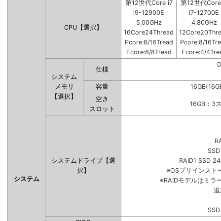
第12世代Core i7
第12世代Core 
i9-12900E
i7-12700E
5.00GHz
4.80GHz
CPU【選択】
16Core24Thread
12Core20Thr
Pcore:8/16Tread
Pcore:8/16Tr
Ecore:8/8Tread
Ecore:4/4Tre
仕様
システム
メモリ
容量
16GB(16G
【選択】
空き
16GB：3
スロット
R
SSD
システムドライブ【選
RAID1 SSD 2
択】
※OSプリインス
システム
※RAIDモデルはミラ
追
SSD