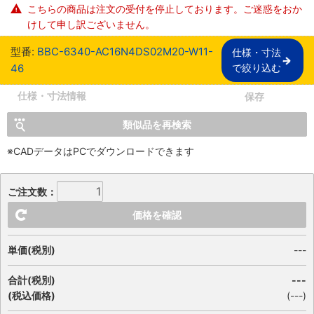
こちらの商品は注文の受付を停止しております。ご迷惑をおか
けして申し訳ございません。
型番:
BBC-6340-AC16N4DS02M20-W11-
仕様・寸法

46
で絞り込む
仕様・寸法情報
保存
類似品を再検索
※CADデータはPCでダウンロードできます
ご注文数：
価格を確認
単価(税別)
---
合計(税別)
---
(税込価格)
(
---
)