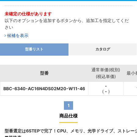
未確定の仕様があります
以下のオプションを追加するボタンから、追加工を指定してくだ
さい
候補を表示
型番リスト
カタログ
通常単価(税別)
型番
最小
(税込単価)
-
BBC-6340-AC16N4DS02M20-W11-46
(
-
)
1
商品仕様
型番選定は6STEPで完了！CPU、メモリ、光学ドライブ、ストレ