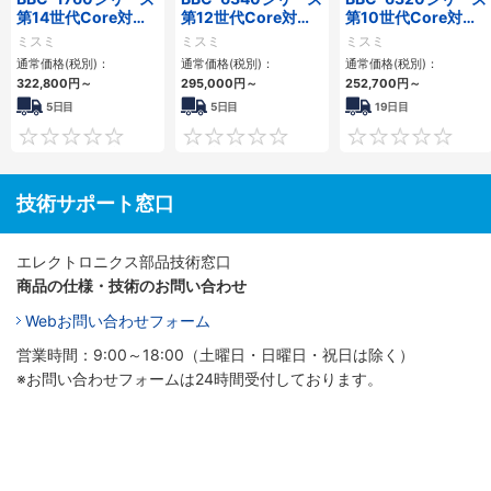
第14世代Core対応
第12世代Core対応
第10世代Core対応
小型フロアマウント
小型フロアマウント
小型フロアマウント
ミスミ
ミスミ
ミスミ
3PCIe
PC2PCI/2PCIe
FAPC 2PCI・2PCIe
通常価格(税別)：
通常価格(税別)：
通常価格(税別)：
322,800
円
～
295,000
円
～
252,700
円
～
5日目
5日目
19日目
0
0
技術サポート窓口
エレクトロニクス部品技術窓口
商品の仕様・技術のお問い合わせ
Webお問い合わせフォーム
営業時間：9:00～18:00（土曜日・日曜日・祝日は除く）
※お問い合わせフォームは24時間受付しております。