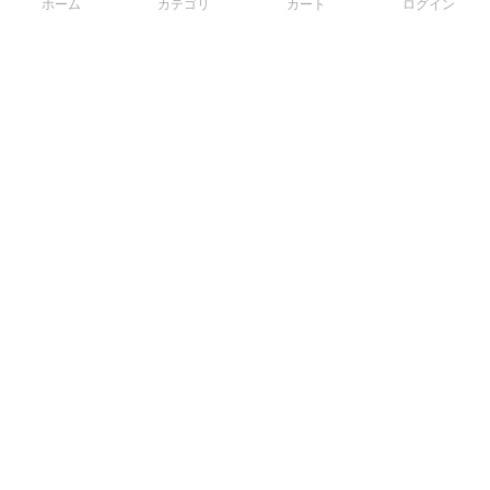
ホーム
カテゴリ
カート
ログイン
3Dデータから直接手配する