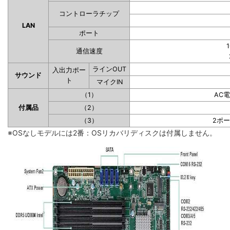
コントローラチップ
LAN
ポート
1
通信速度
ラインOUT
入出力ポー
サウンド
ト
マイクIN
（1）
AC
付属品
（2）
（3）
2ポ
※OSなしモデルには2番：OSリカバリディスクは付属しません。