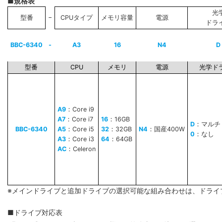
■規格表
光
−
型番
CPUタイプ
メモリ容量
電源
ドラ
BBC-6340
-
A3
16
N4
D
型番
CPU
メモリ
電源
光学ド
A9
：Core i9
A7
：Core i7
16
：16GB
D
：マルチ
BBC-6340
A5
：Core i5
32
：32GB
N4
：国産400W
0
：なし
A3
：Core i3
64
：64GB
AC
：Celeron
※メインドライブと追加ドライブの選択可能な組み合わせは、ドライ
■ドライブ対応表