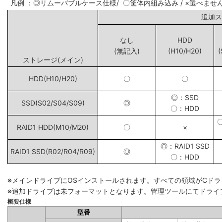
凡例 ：◎リムーバブルケース仕様/ 〇筐体内組み込み / ×選べませ
追
なし
HDD
(無記入)
(H10/H20)
(
ストレージ(メイン)
HDD(H10/H20)
〇
〇
◎：SSD
SSD(S02/S04/S09)
◎
〇：HDD
RAID1 HDD(M10/M20)
〇
×
◎：RAID1 SSD
RAID1 SSD(R02/R04/R09)
◎
〇：HDD
※メインドライブにOSインストールされます。すべての領域がCド
※追加ドライブは未フォーマットとなります。管理ツールにてドライ
概要仕様
型番