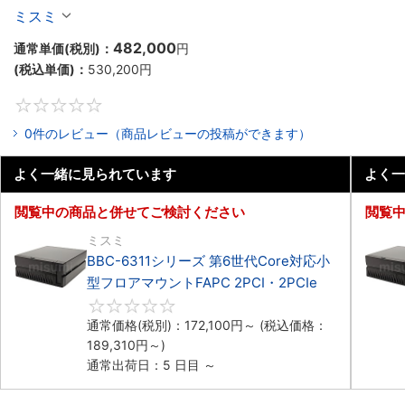
マウントPC2PCI/2PCIe
ミスミ
482,000
通常単価(税別)：
円
(税込単価)：
530,200
円
0
0件のレビュー（商品レビューの投稿ができます）
よく一緒に見られています
よく一
閲覧中の商品と併せてご検討ください
閲覧
ミスミ
BBC-6311シリーズ 第6世代Core対応小
型フロアマウントFAPC 2PCI・2PCIe
0
通常価格(税別)：
172,100
円
～
(税込価格：
189,310
円
～)
通常出荷日：5 日目 ～