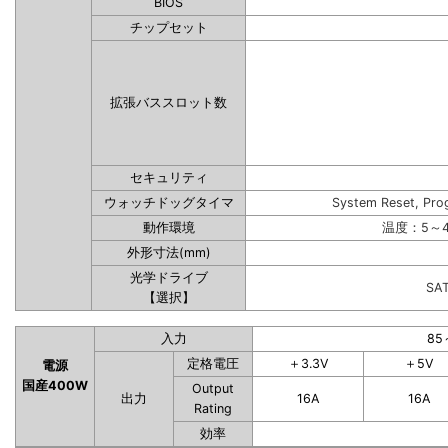
BIOS
チップセット
拡張バススロット数
セキュリティ
ウォッチドッグタイマ
System Reset, Pro
動作環境
温度：5～4
外形寸法(mm)
光学ドライブ
SA
【選択】
入力
85
定格電圧
＋3.3V
＋5V
電源
国産400W
Output
出力
16A
16A
Rating
効率