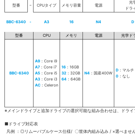
光
−
型番
CPUタイプ
メモリ容量
電源
ドラ
BBC-6340
-
A3
16
N4
D
型番
CPU
メモリ
電源
光学ド
A9
：Core i9
A7
：Core i7
16
：16GB
D
：マルチ
BBC-6340
A5
：Core i5
32
：32GB
N4
：国産400W
0
：なし
A3
：Core i3
64
：64GB
AC
：Celeron
※メインドライブと追加ドライブの選択可能な組み合わせは、ドライ
■ドライブ対応表
凡例 ：◎リムーバブルケース仕様/ 〇筐体内組み込み / ×選べませ