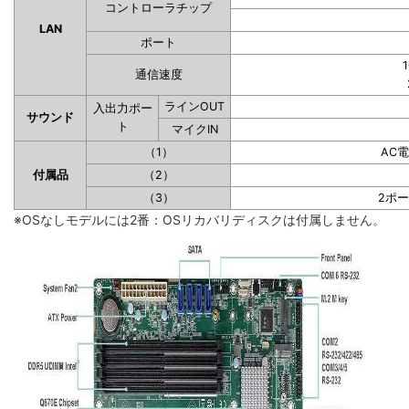
コントローラチップ
LAN
ポート
1
通信速度
ラインOUT
入出力ポー
サウンド
ト
マイクIN
（1）
AC
付属品
（2）
（3）
2ポ
※OSなしモデルには2番：OSリカバリディスクは付属しません。