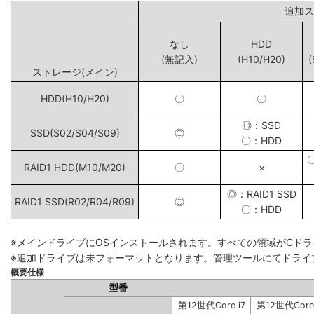
追
なし
HDD
(無記入)
(H10/H20)
(
ストレージ(メイン)
HDD(H10/H20)
〇
〇
◎：SSD
SSD(S02/S04/S09)
◎
〇：HDD
RAID1 HDD(M10/M20)
〇
×
◎：RAID1 SSD
RAID1 SSD(R02/R04/R09)
◎
〇：HDD
※メインドライブにOSインストールされます。すべての領域がCド
※追加ドライブは未フォーマットとなります。管理ツールにてドライ
概要仕様
型番
第12世代Core i7
第12世代Core 