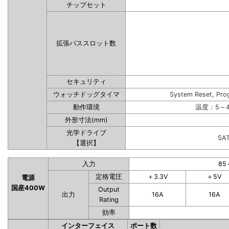
チップセット
拡張バススロット数
セキュリティ
ウォッチドッグタイマ
System Reset, Pro
動作環境
温度：5～4
外形寸法(mm)
光学ドライブ
SA
【選択】
入力
85
定格電圧
＋3.3V
＋5V
電源
国産400W
Output
出力
16A
16A
Rating
効率
インターフェイス
ポート数