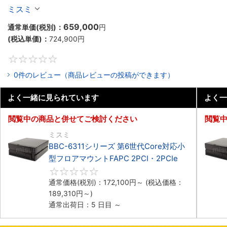
マウントPC2PCI/2PCIe
ミスミ
659,000
通常単価(税別)：
円
(税込単価)：
724,900
円
0
0件のレビュー（商品レビューの投稿ができます）
よく一緒に見られています
よく一
閲覧中の商品と併せてご検討ください
閲覧
ミスミ
BBC-6311シリーズ 第6世代Core対応小
型フロアマウントFAPC 2PCI・2PCIe
0
通常価格(税別)：
172,100
円
～
(税込価格：
189,310
円
～)
通常出荷日：5 日目 ～