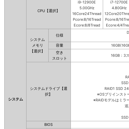
i9-12900E
i7-12700E
5.00GHz
4.80GHz
CPU【選択】
16Core24Thread
12Core20Thr
Pcore:8/16Tread
Pcore:8/16Tr
Ecore:8/8Tread
Ecore:4/4Tre
仕様
システム
メモリ
容量
16GB(16G
【選択】
空き
16GB：3
スロット
R
SSD
システムドライブ【選
RAID1 SSD 2
択】
※OSプリインス
システム
※RAIDモデルはミラ
追
SSD
BIOS