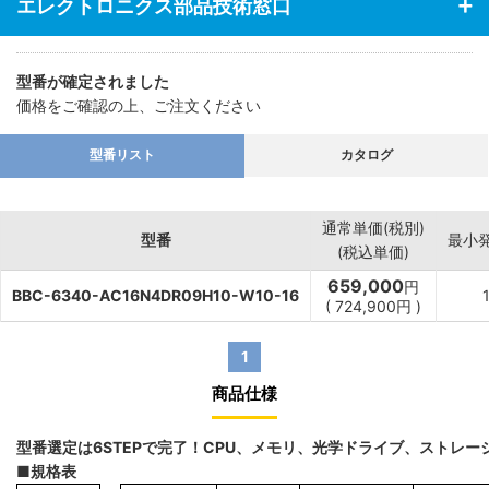
エレクトロニクス部品技術窓口
型番が確定されました
価格をご確認の上、ご注文ください
型番リスト
カタログ
通常単価(税別)
型番
最小
(税込単価)
659,000
円
BBC-6340-AC16N4DR09H10-W10-16
(
724,900
円
)
1
商品仕様
型番選定は6STEPで完了！CPU、メモリ、光学ドライブ、ストレ
■規格表