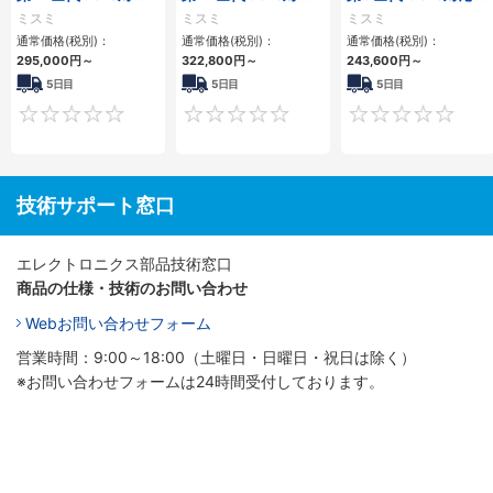
小型フロアマウント
小型フロアマウント
ロアマウントFAPC
ミスミ
ミスミ
ミスミ
PC2PCI/2PCIe
3PCIe
3PCI・3PCIe
通常価格(税別)：
通常価格(税別)：
通常価格(税別)：
295,000
円
～
322,800
円
～
243,600
円
～
5日目
5日目
5日目
0
0
技術サポート窓口
エレクトロニクス部品技術窓口
商品の仕様・技術のお問い合わせ
Webお問い合わせフォーム
営業時間：9:00～18:00（土曜日・日曜日・祝日は除く）
※お問い合わせフォームは24時間受付しております。