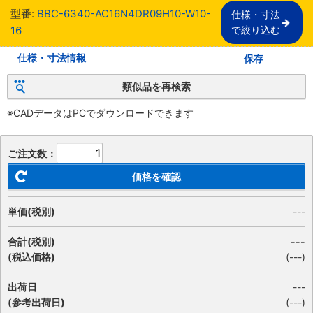
型番:
BBC-6340-AC16N4DR09H10-W10-
仕様・寸法

16
で絞り込む
仕様・寸法情報
保存
類似品を再検索
※CADデータはPCでダウンロードできます
ご注文数：
価格を確認
単価(税別)
---
合計(税別)
---
(税込価格)
(
---
)
出荷日
---
(参考出荷日)
(---)