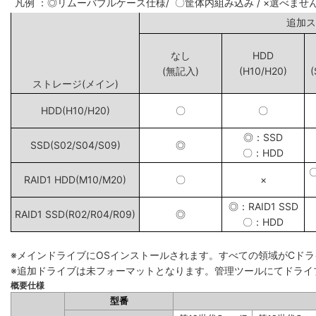
凡例 ：◎リムーバブルケース仕様/ 〇筐体内組み込み / ×選べませ
追
なし
HDD
(無記入)
(H10/H20)
(
ストレージ(メイン)
HDD(H10/H20)
〇
〇
◎：SSD
SSD(S02/S04/S09)
◎
〇：HDD
RAID1 HDD(M10/M20)
〇
×
◎：RAID1 SSD
RAID1 SSD(R02/R04/R09)
◎
〇：HDD
※メインドライブにOSインストールされます。すべての領域がCド
※追加ドライブは未フォーマットとなります。管理ツールにてドライ
概要仕様
型番