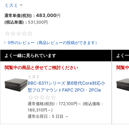
マウントPC2PCI/2PCIe
ミスミ
483,000
通常単価(税別)：
円
(税込単価)：
531,300
円
0
0件のレビュー（商品レビューの投稿ができます）
よく一緒に見られています
よく一
閲覧中の商品と併せてご検討ください
閲覧
ミスミ
BBC-6311シリーズ 第6世代Core対応小
型フロアマウントFAPC 2PCI・2PCIe
0
通常価格(税別)：
172,100
円
～
(税込価格：
189,310
円
～)
通常出荷日：5 日目 ～