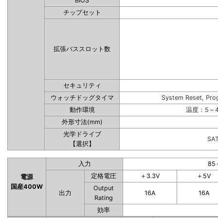
BIOS
チップセット
拡張バススロット数
セキュリティ
ウォッチドッグタイマ
System Reset, Pro
動作環境
温度：5～4
外形寸法(mm)
光学ドライブ
SA
【選択】
入力
85
定格電圧
＋3.3V
＋5V
電源
国産400W
Output
出力
16A
16A
Rating
効率