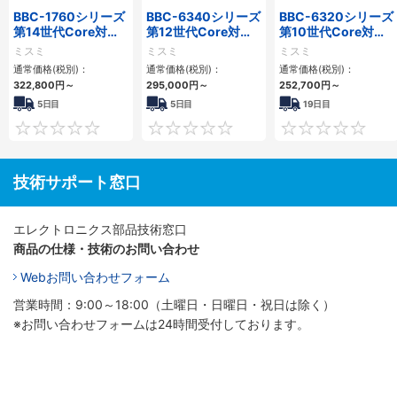
BBC-1760シリーズ
BBC-6340シリーズ
BBC-6320シリーズ
第14世代Core対応
第12世代Core対応
第10世代Core対応
小型フロアマウント
小型フロアマウント
小型フロアマウント
ミスミ
ミスミ
ミスミ
3PCIe
PC2PCI/2PCIe
FAPC 2PCI・2PCIe
通常価格(税別)：
通常価格(税別)：
通常価格(税別)：
322,800
円
～
295,000
円
～
252,700
円
～
5日目
5日目
19日目
0
0
技術サポート窓口
エレクトロニクス部品技術窓口
商品の仕様・技術のお問い合わせ
Webお問い合わせフォーム
営業時間：9:00～18:00（土曜日・日曜日・祝日は除く）
※お問い合わせフォームは24時間受付しております。