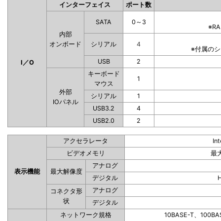
インターフェイス
ポート数
SATA
0～3
※R
内部
オンボード
シリアル
4
※付属の
USB
2
I／O
キーボード
1
マウス
外部
シリアル
1
IOパネル
USB3.2
4
USB2.0
2
アクセラレータ
In
ビデオメモリ
最
アナログ
表示機能
最大解像度
デジタル
アナログ
コネクタ形
状
デジタル
ネットワーク規格
10BASE-T、100BA