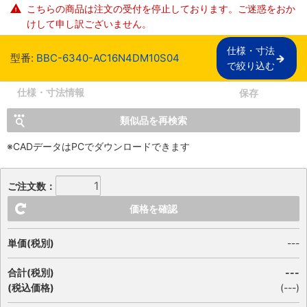
こちらの商品は注文の受付を停止しております。ご迷惑をおか
けして申し訳ございません。
仕様・寸法

型番:
BBC-6340-AC16N4DM10S04
で絞り込む
仕様・寸法情報
保存
類似品を再検索
※CADデータはPCでダウンロードできます
ご注文数：
価格を確認
単価(税別)
---
合計(税別)
---
(税込価格)
(
---
)