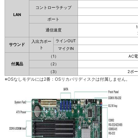
コントローラチップ
LAN
ポート
1
通信速度
ラインOUT
入出力ポー
サウンド
ト
マイクIN
（1）
AC
付属品
（2）
（3）
2ポ
※OSなしモデルには2番：OSリカバリディスクは付属しません。