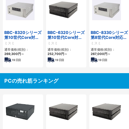
BBC-8320シリーズ
BBC-6320シリーズ
BBC-8330シリーズ
第10世代Core対応
第10世代Core対応
第8世代Core対応小
小型フロアマウント
小型フロアマウント
型フロアマウント
ミスミ
ミスミ
ミスミ
FAPC 2PCI・2PCIe
FAPC 2PCI・2PCIe
FAPC 2PCI・2PCIe
通常価格(税別)：
通常価格(税別)：
通常価格(税別)：
269,300
円
～
252,700
円
～
267,000
円
～
19
日目
19
日目
19
日目
PCの売れ筋ランキング