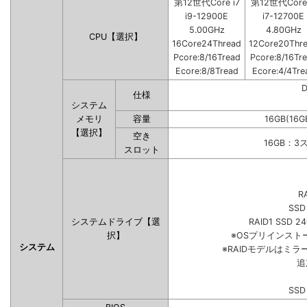
第12世代Core i7
第12世代Core 
i9-12900E
i7-12700E
5.00GHz
4.80GHz
CPU【選択】
16Core24Thread
12Core20Thr
Pcore:8/16Tread
Pcore:8/16Tr
Ecore:8/8Tread
Ecore:4/4Tre
仕様
システム
メモリ
容量
16GB(16G
【選択】
空き
16GB：3
スロット
R
SSD
システムドライブ【選
RAID1 SSD 2
択】
※OSプリインス
システム
※RAIDモデルはミラ
追
SSD