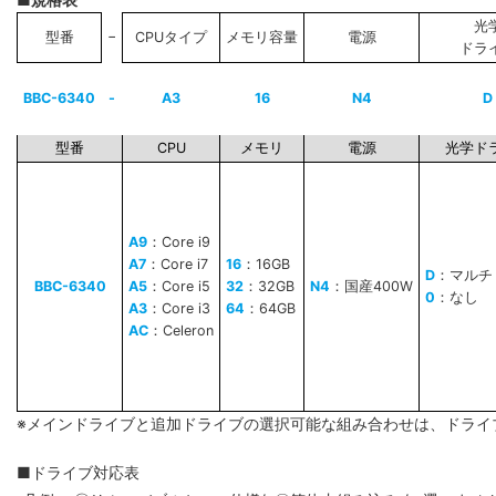
光
−
型番
CPUタイプ
メモリ容量
電源
ドラ
BBC-6340
-
A3
16
N4
D
型番
CPU
メモリ
電源
光学ド
A9
：Core i9
A7
：Core i7
16
：16GB
D
：マルチ
BBC-6340
A5
：Core i5
32
：32GB
N4
：国産400W
0
：なし
A3
：Core i3
64
：64GB
AC
：Celeron
※メインドライブと追加ドライブの選択可能な組み合わせは、ドライ
■ドライブ対応表