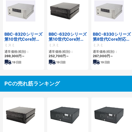
BBC-8320シリーズ
BBC-6320シリーズ
BBC-8330シリーズ
第10世代Core対応
第10世代Core対応
第8世代Core対応小
小型フロアマウント
小型フロアマウント
型フロアマウント
ミスミ
ミスミ
ミスミ
FAPC 2PCI・2PCIe
FAPC 2PCI・2PCIe
FAPC 2PCI・2PCIe
通常価格(税別)：
通常価格(税別)：
通常価格(税別)：
269,300
円
～
252,700
円
～
267,000
円
～
19
日目
19
日目
19
日目
PCの売れ筋ランキング