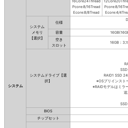
16Core24Thread
12Core20Thr
Pcore:8/16Tread
Pcore:8/16Tr
Ecore:8/8Tread
Ecore:4/4Tre
仕様
システム
メモリ
容量
16GB(16G
【選択】
空き
16GB：3
スロット
R
SSD
システムドライブ【選
RAID1 SSD 2
択】
※OSプリインス
システム
※RAIDモデルはミラ
追
SSD
BIOS
チップセット