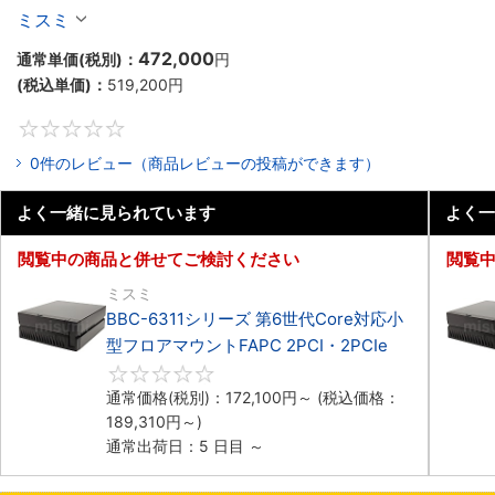
マウントPC2PCI/2PCIe
ミスミ
472,000
通常単価(税別)：
円
(税込単価)：
519,200
円
0
0件のレビュー（商品レビューの投稿ができます）
よく一緒に見られています
よく一
閲覧中の商品と併せてご検討ください
閲覧
ミスミ
BBC-6311シリーズ 第6世代Core対応小
型フロアマウントFAPC 2PCI・2PCIe
0
通常価格(税別)：
172,100
円
～
(税込価格：
189,310
円
～)
通常出荷日：5 日目 ～