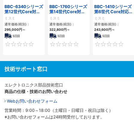
BBC-6340シリーズ
BBC-1760シリーズ
BBC-1410シリーズ
第12世代Core対応
第14世代Core対応
第6世代 Core対応フ
小型フロアマウント
小型フロアマウント
ロアマウントFAPC
ミスミ
ミスミ
ミスミ
PC2PCI/2PCIe
3PCIe
3PCI・3PCIe
通常価格(税別)：
通常価格(税別)：
通常価格(税別)：
295,000
円
～
322,800
円
～
243,600
円
～
5日目
5日目
5日目
0
0
技術サポート窓口
エレクトロニクス部品技術窓口
商品の仕様・技術のお問い合わせ
Webお問い合わせフォーム
営業時間：9:00～18:00（土曜日・日曜日・祝日は除く）
※お問い合わせフォームは24時間受付しております。