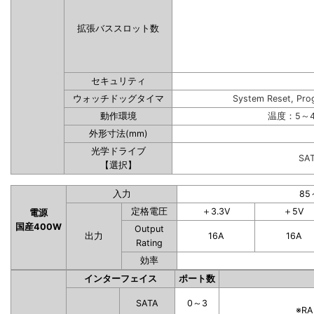
拡張バススロット数
セキュリティ
ウォッチドッグタイマ
System Reset, Pro
動作環境
温度：5～4
外形寸法(mm)
光学ドライブ
SA
【選択】
入力
85
定格電圧
＋3.3V
＋5V
電源
国産400W
Output
出力
16A
16A
Rating
効率
インターフェイス
ポート数
SATA
0～3
※R