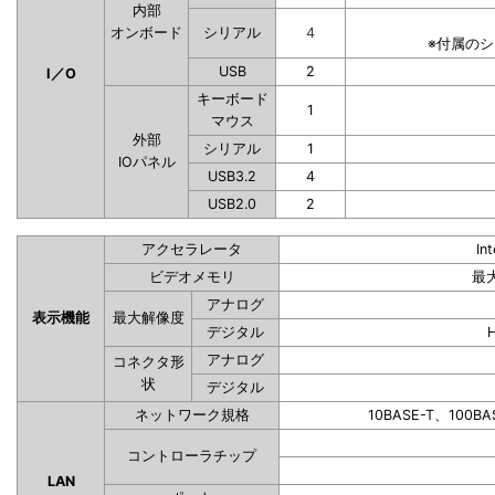
内部
オンボード
シリアル
4
※付属の
USB
2
I／O
キーボード
1
マウス
外部
シリアル
1
IOパネル
USB3.2
4
USB2.0
2
アクセラレータ
In
ビデオメモリ
最
アナログ
表示機能
最大解像度
デジタル
アナログ
コネクタ形
状
デジタル
ネットワーク規格
10BASE-T、100BA
コントローラチップ
LAN