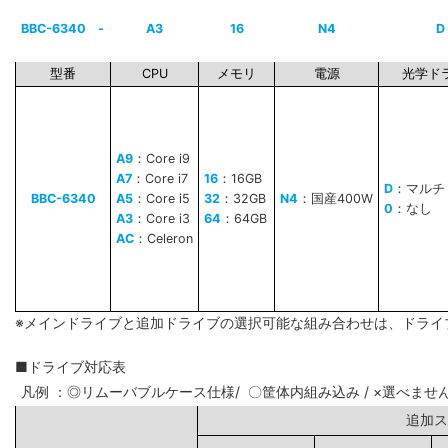
BBC-6340
-
A3
16
N4
D
型番
CPU
メモリ
電源
光学ド
A9
：Core i9
A7
：Core i7
16
：16GB
D
：マルチ
BBC-6340
A5
：Core i5
32
：32GB
N4
：国産400W
0
：なし
A3
：Core i3
64
：64GB
AC
：Celeron
※メインドライブと追加ドライブの選択可能な組み合わせは、ドライ
■ドライブ対応表
凡例 ：◎リムーバブルケース仕様/ 〇筐体内組み込み / ×選べませ
追