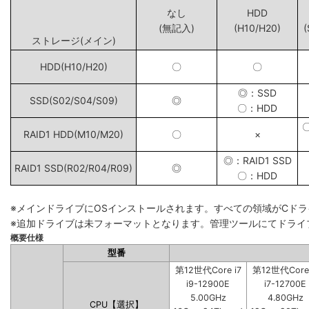
なし
HDD
(無記入)
(H10/H20)
(
ストレージ(メイン)
HDD(H10/H20)
〇
〇
◎：SSD
SSD(S02/S04/S09)
◎
〇：HDD
RAID1 HDD(M10/M20)
〇
×
◎：RAID1 SSD
RAID1 SSD(R02/R04/R09)
◎
〇：HDD
※メインドライブにOSインストールされます。すべての領域がCド
※追加ドライブは未フォーマットとなります。管理ツールにてドライ
概要仕様
型番
第12世代Core i7
第12世代Core 
i9-12900E
i7-12700E
5.00GHz
4.80GHz
CPU【選択】