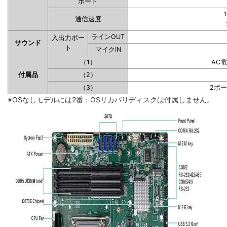
ポート
1
通信速度
ラインOUT
入出力ポー
サウンド
ト
マイクIN
（1）
AC
付属品
（2）
（3）
2ポ
※OSなしモデルには2番：OSリカバリディスクは付属しません。