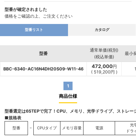
型番が確定されました
価格をご確認の上、ご注文ください
型番リスト
カタログ
通常単価(税別)
型番
最小
(税込単価)
472,000
円
BBC-6340-AC16N4DH20S09-W11-46
(
519,200
円
)
1
商品仕様
型番選定は6STEPで完了！CPU、メモリ、光学ドライブ、ストレ
■規格表
光
−
型番
CPUタイプ
メモリ容量
電源
ドラ