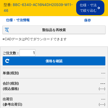
型番:
BBC-6340-AC16N4DH20S09-W11-
仕様・寸法

46
で絞り込む
仕様・寸法情報
保存
類似品を再検索
※CADデータはPCでダウンロードできます
ご注文数：
価格を確認
単価(税別)
---
合計(税別)
---
(税込価格)
(
---
)
出荷日
---
(参考出荷日)
(---)