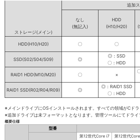
追
なし
HDD
(無記入)
(H10/H20)
(
ストレージ(メイン)
HDD(H10/H20)
〇
〇
◎：SSD
SSD(S02/S04/S09)
◎
〇：HDD
RAID1 HDD(M10/M20)
〇
×
◎：RAID1 SSD
RAID1 SSD(R02/R04/R09)
◎
〇：HDD
※メインドライブにOSインストールされます。すべての領域がCド
※追加ドライブは未フォーマットとなります。管理ツールにてドライ
概要仕様
型番
第12世代Core i7
第12世代Core 