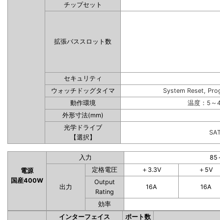
チップセット
拡張バススロット数
セキュリティ
ウォッチドッグタイマ
System Reset, Pro
動作環境
温度：5～4
外形寸法(mm)
光学ドライブ
SA
【選択】
入力
85
定格電圧
＋3.3V
＋5V
電源
国産400W
Output
出力
16A
16A
Rating
効率
インターフェイス
ポート数