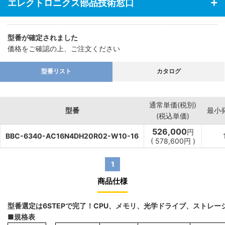
エレクトロニクス部品技術窓口
型番が確定されました
価格をご確認の上、ご注文ください
型番リスト
カタログ
通常単価(税別)
型番
最小
(税込単価)
526,000
円
BBC-6340-AC16N4DH20R02-W10-16
(
578,600
円
)
1
商品仕様
型番選定は6STEPで完了！CPU、メモリ、光学ドライブ、ストレ
■規格表