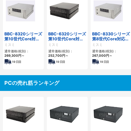
BBC-8320シリーズ
BBC-6320シリーズ
BBC-8330シリーズ
第10世代Core対応
第10世代Core対応
第8世代Core対応小
小型フロアマウント
小型フロアマウント
型フロアマウント
ミスミ
ミスミ
ミスミ
FAPC 2PCI・2PCIe
FAPC 2PCI・2PCIe
FAPC 2PCI・2PCIe
通常価格(税別)：
通常価格(税別)：
通常価格(税別)：
269,300
円
～
252,700
円
～
267,000
円
～
19
日目
19
日目
19
日目
PCの売れ筋ランキング