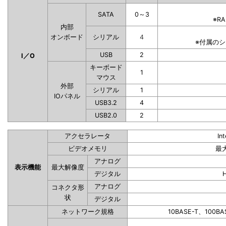
SATA
0～3
※R
内部
オンボード
シリアル
4
※付属の
USB
2
I／O
キーボード
1
マウス
外部
シリアル
1
IOパネル
USB3.2
4
USB2.0
2
アクセラレータ
In
ビデオメモリ
最
アナログ
表示機能
最大解像度
デジタル
アナログ
コネクタ形
状
デジタル
ネットワーク規格
10BASE-T、100BA