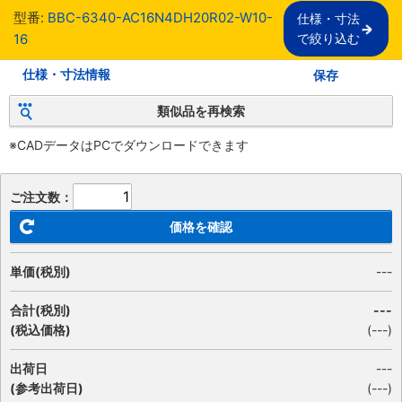
型番:
BBC-6340-AC16N4DH20R02-W10-
仕様・寸法

16
で絞り込む
仕様・寸法情報
保存
類似品を再検索
※CADデータはPCでダウンロードできます
ご注文数：
価格を確認
単価(税別)
---
合計(税別)
---
(税込価格)
(
---
)
出荷日
---
(参考出荷日)
(---)