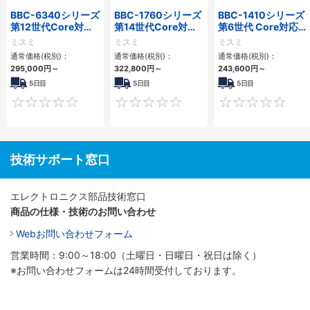
BBC-6340シリーズ
BBC-1760シリーズ
BBC-1410シリーズ
第12世代Core対応
第14世代Core対応
第6世代 Core対応フ
小型フロアマウント
小型フロアマウント
ロアマウントFAPC
ミスミ
ミスミ
ミスミ
PC2PCI/2PCIe
3PCIe
3PCI・3PCIe
通常価格(税別)：
通常価格(税別)：
通常価格(税別)：
295,000
円
～
322,800
円
～
243,600
円
～
5日目
5日目
5日目
0
0
技術サポート窓口
エレクトロニクス部品技術窓口
商品の仕様・技術のお問い合わせ
Webお問い合わせフォーム
営業時間：9:00～18:00（土曜日・日曜日・祝日は除く）
※お問い合わせフォームは24時間受付しております。