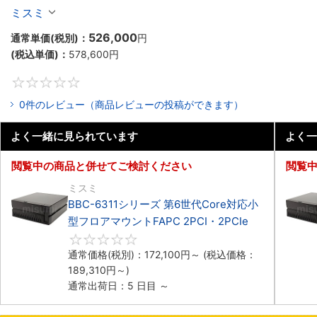
マウントPC2PCI/2PCIe
ミスミ
526,000
通常単価(税別)：
円
(税込単価)：
578,600
円
0
0件のレビュー（商品レビューの投稿ができます）
よく一緒に見られています
よく一
閲覧中の商品と併せてご検討ください
閲覧
ミスミ
BBC-6311シリーズ 第6世代Core対応小
型フロアマウントFAPC 2PCI・2PCIe
0
通常価格(税別)：
172,100
円
～
(税込価格：
189,310
円
～)
通常出荷日：5 日目 ～