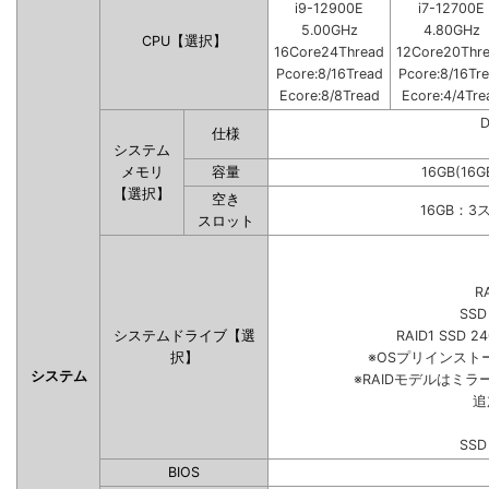
i9-12900E
i7-12700E
5.00GHz
4.80GHz
CPU【選択】
16Core24Thread
12Core20Thr
Pcore:8/16Tread
Pcore:8/16Tr
Ecore:8/8Tread
Ecore:4/4Tre
仕様
システム
メモリ
容量
16GB(16G
【選択】
空き
16GB：3
スロット
R
SSD
システムドライブ【選
RAID1 SSD 2
択】
※OSプリインス
システム
※RAIDモデルはミラ
追
SSD
BIOS