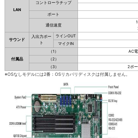
コントローラチップ
LAN
ポート
1
通信速度
ラインOUT
入出力ポー
サウンド
ト
マイクIN
（1）
AC
付属品
（2）
（3）
2ポ
※OSなしモデルには2番：OSリカバリディスクは付属しません。