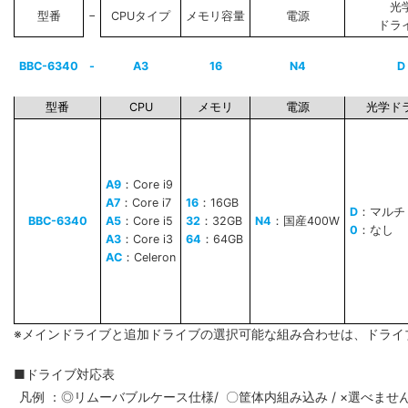
光
−
型番
CPUタイプ
メモリ容量
電源
ドラ
BBC-6340
-
A3
16
N4
D
型番
CPU
メモリ
電源
光学ド
A9
：Core i9
A7
：Core i7
16
：16GB
D
：マルチ
BBC-6340
A5
：Core i5
32
：32GB
N4
：国産400W
0
：なし
A3
：Core i3
64
：64GB
AC
：Celeron
※メインドライブと追加ドライブの選択可能な組み合わせは、ドライ
■ドライブ対応表
凡例 ：◎リムーバブルケース仕様/ 〇筐体内組み込み / ×選べませ